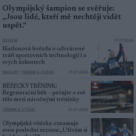
Olympijský šampion se svěřuje:
,,Jsou lidé, kteří mě nechtějí vidět
uspět.“
OSTATNÍ
31.07.2026
Biatlonová hvězda o odvrácené
tváři sportovních technologií i o
svých úzkostech
BIATLON
|
TRÉNINK A VÝŽIVA
31.07.2026
BĚŽECKÝ TRÉNINK:
Regenerační běh – pečujte o své
tělo mezi náročnými tréninky
TRÉNINK A VÝŽIVA
30.07.2026
Olympijská vítězka oznamuje
svou poslední sezónu:,,Užívám si