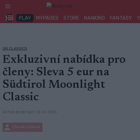
Přeskočit
na
PLAY
MYPAGES
STORE
RANKING
FANTASY
obsah
SKI CLASSICS
Exkluzivní nabídka pro
členy: Sleva 5 eur na
Südtirol Moonlight
Classic
• 12.05.2026
AUTOR BEZKY.NET
Členský článek