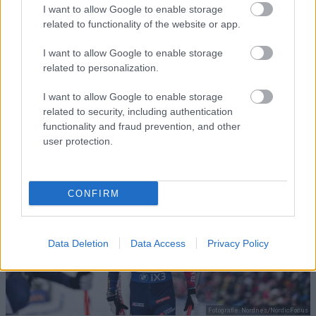
SKI
06.0
SKI
08.1
TRÉNINK
27.0
SKI
21.0
SKI
19.0
I want to allow Google to enable storage
CLASSIC
2.20
CLASSIC
1.20
A
7.20
CLASSIC
7.20
CLASSIC
1.20
related to functionality of the website or app.
S
26
S
25
VÝŽIVA
26
S
26
S
26
I want to allow Google to enable storage
related to personalization.
DALŠÍ ČLÁNKY
I want to allow Google to enable storage
related to security, including authentication
functionality and fraud prevention, and other
user protection.
CONFIRM
Data Deletion
Data Access
Privacy Policy
Fotografie: Nordnes/NordicFocus