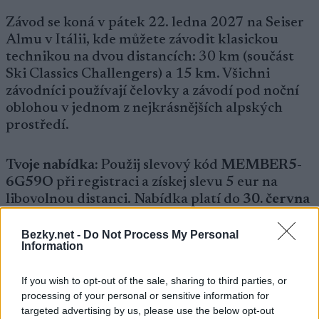
Závod se koná v pátek 22. ledna 2027 na Seiser
Almu v Itálii, kde můžete závodit klasickou
technikou na dvou distancích: 30 km (součást
Ski Classics Challengers) a 15 km. Všichni
závodníci používají čelovky a závodí pod noční
oblohou v jednom z nejkrásnějších alpských
prostředí.
Tvoje nabídka:
Použij slevový kód
MEMBER5-
6G59O
při registraci a získej slevu 5 eur na
libovolnou distanci. Nabídka platí do
30. června
2026
.
Bezky.net -
Do Not Process My Personal
Information
Zaregistruj se zde
If you wish to opt-out of the sale, sharing to third parties, or
Nezapomeň zadat slevový kód při platbě, abys
processing of your personal or sensitive information for
targeted advertising by us, please use the below opt-out
získal svou členskou cenu.