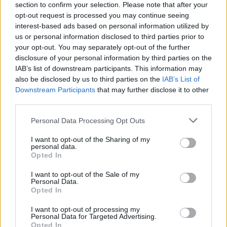
section to confirm your selection. Please note that after your
opt-out request is processed you may continue seeing
interest-based ads based on personal information utilized by
us or personal information disclosed to third parties prior to
your opt-out. You may separately opt-out of the further
disclosure of your personal information by third parties on the
Přihlaste se k odběru našeho
IAB’s list of downstream participants. This information may
newsletteru
also be disclosed by us to third parties on the
IAB’s List of
Downstream Participants
that may further disclose it to other
third parties.
Upsat
Please note that this website/app uses one or more Google
Personal Data Processing Opt Outs
services and may gather and store information including but
not limited to your visit or usage behaviour. You may click to
I want to opt-out of the Sharing of my
personal data.
grant or deny consent to Google and its third-party tags to
Opted In
use your data for below specified purposes in below Google
NEJČTĚNĚJŠÍ
consent section.
I want to opt-out of the Sale of my
Personal Data.
Opted In
I want to opt-out of processing my
Personal Data for Targeted Advertising.
Poziti
Mistr
Stelvi
První
Zimní
Opted In