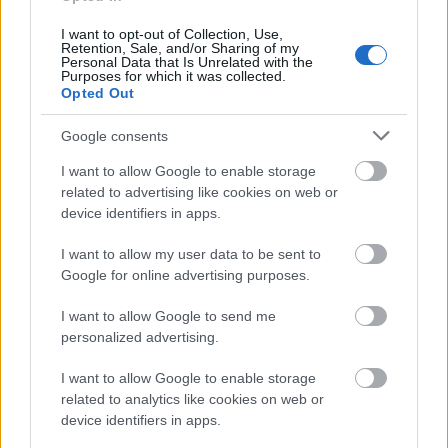
1
2
3
4
5
vní
yně
o,
víken
olym
I want to opt-out of Collection, Use,
test
světa
tréni
d
pijské
Retention, Sale, and/or Sharing of my
na
v
nk
české
hry
Personal Data that Is Unrelated with the
Purposes for which it was collected.
fluor,
biatlo
techn
ho
2026:
Opted Out
aneb
nu
iky i
seriál
Progr
jak se
odsou
nejist
u na
am
Google consents
jeden
zena,
ota.
koleč
biatlo
závod
start
Sandr
kovýc
nu a
I want to allow Google to enable storage
prom
na
a
h
klasic
related to advertising like cookies on web or
device identifiers in apps.
ěnil
olym
Schüt
lyžích
kého
v...
piádě
zová
:
lyžov
I want to allow my user data to be sent to
je ale
otevř
Favori
ání
Google for online advertising purposes.
reáln
eně o
té
ý
letní
potvr
I want to allow Google to send me
přípr
dili
personalized advertising.
avě
formu
SKI
I want to allow Google to enable storage
CLASSIC
related to analytics like cookies on web or
OSTATNÍ
S
OSTATNÍ
device identifiers in apps.
|
|
|