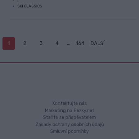
SKI CLASSICS
Posts
1
2
3
4
…
164
DALŠÍ
navigation
Kontaktujte nás
Marketing na Bezky.net
Staňte se přispěvatelem
Zásady ochrany osobních údajů
Smluvní podmínky