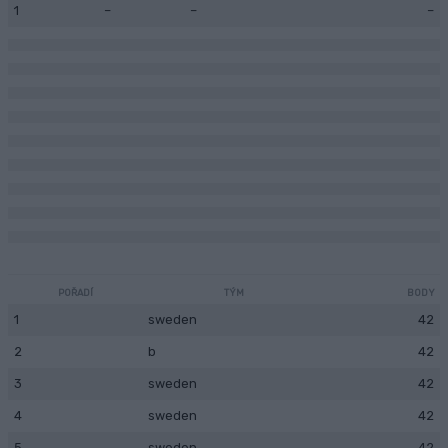
1
–
–
–
POŘADÍ
TÝM
BODY
1
sweden
42
2
b
42
3
sweden
42
4
sweden
42
5
sweden
42