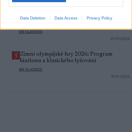
4
kolečkových lyžích: Favorité potvrdili
formu
Data Deletion
Data Access
Privacy Policy
OSTATNÍ
|
SKI CLASSICS
21.07.2026
Zimní olympijské hry 2026: Program
5
biatlonu a klasického lyžování
SKI CLASSICS
19.01.2026