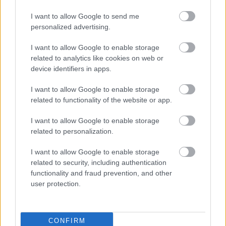
SKI CLASSICS
I want to allow Google to send me
06.02.2026
personalized advertising.
Mistryně světa v biatlonu odsouzena, start
2
I want to allow Google to enable storage
na olympiádě je ale reálný
related to analytics like cookies on web or
device identifiers in apps.
OSTATNÍ
|
SKI CLASSICS
I want to allow Google to enable storage
related to functionality of the website or app.
08.11.2025
I want to allow Google to enable storage
Stelvio, trénink techniky i nejistota.
3
related to personalization.
Sandra Schützová otevřeně o letní
přípravě
I want to allow Google to enable storage
related to security, including authentication
SKI CLASSICS
functionality and fraud prevention, and other
|
user protection.
TRÉNINK A VÝŽIVA
27.07.2026
CONFIRM
První víkend českého seriálu na