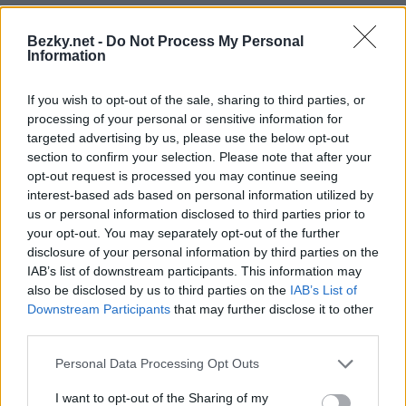
9
sweden
42
Bezky.net -
Do Not Process My Personal
10
sweden
1
Information
POŘADÍ
TÝM
BODY
If you wish to opt-out of the sale, sharing to third parties, or
1
sweden
42
processing of your personal or sensitive information for
2
b
42
targeted advertising by us, please use the below opt-out
section to confirm your selection. Please note that after your
3
sweden
42
opt-out request is processed you may continue seeing
4
sweden
42
interest-based ads based on personal information utilized by
us or personal information disclosed to third parties prior to
5
sweden
42
your opt-out. You may separately opt-out of the further
6
sweden
42
disclosure of your personal information by third parties on the
IAB’s list of downstream participants. This information may
7
sweden
42
also be disclosed by us to third parties on the
IAB’s List of
8
sweden
42
Downstream Participants
that may further disclose it to other
third parties.
9
sweden
42
Please note that this website/app uses one or more Google
10
sweden
1
Personal Data Processing Opt Outs
services and may gather and store information including but
POŘADÍ
TÝM
BODY
not limited to your visit or usage behaviour. You may click to
I want to opt-out of the Sharing of my