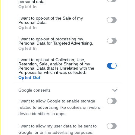
personal data.
1
sweden
42
grant or deny consent to Google and its third-party tags to
Opted In
use your data for below specified purposes in below Google
2
b
42
consent section.
I want to opt-out of the Sale of my
3
sweden
42
Personal Data.
Opted In
4
sweden
42
I want to opt-out of processing my
5
sweden
42
Personal Data for Targeted Advertising.
Opted In
6
sweden
42
7
sweden
42
I want to opt-out of Collection, Use,
Retention, Sale, and/or Sharing of my
Personal Data that Is Unrelated with the
8
sweden
42
Purposes for which it was collected.
Opted Out
9
sweden
42
10
sweden
1
Google consents
I want to allow Google to enable storage
NEJČTĚNĚJŠÍ
related to advertising like cookies on web or
device identifiers in apps.
Pozitivní test na fluor, aneb jak se jeden
1
I want to allow my user data to be sent to
závod proměnil v...
Google for online advertising purposes.