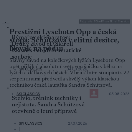
Fotografie: Bóša/Efisan Skiroll Classics
Prestižní Lysebotn Opp a česká
Rýmařov ski maraton:
stopa: Schützová v elitní desítce,
Druhý závod eD Skiroll
Novak na pódiu
Classics nabídl dramatické
souboje
Slavný závod na kolečkových lyžích Lysebotn Opp
opět přilákal absolutní světovou špičku v běhu na
SKI CLASSICS
04.08.2026
lyžích a dálkových bězích. V brutálním stoupání s 27
serpentinami předvedla skvělý výkon klasickou
technikou česká laufařka Sandra Schützová.
SKI CLASSICS
05.08.2026
Stelvio, trénink techniky i
nejistota. Sandra Schützová
otevřeně o letní přípravě
SKI CLASSICS
27.07.2026
|