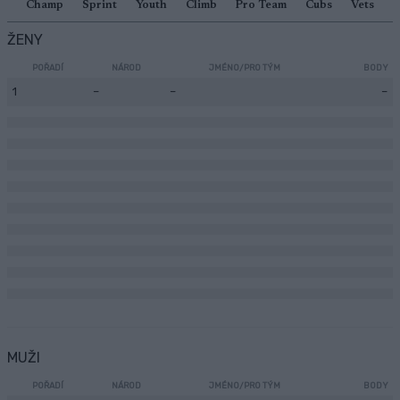
Champ
Sprint
Youth
Climb
Pro Team
Cubs
Vets
ŽENY
POŘADÍ
NÁROD
JMÉNO/PRO TÝM
BODY
1
–
–
–
MUŽI
POŘADÍ
NÁROD
JMÉNO/PRO TÝM
BODY