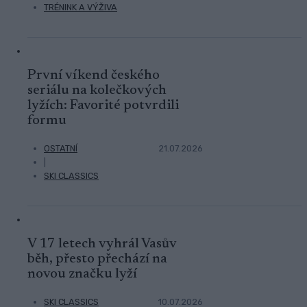
TRÉNINK A VÝŽIVA
První víkend českého
seriálu na kolečkových
lyžích: Favorité potvrdili
formu
OSTATNÍ
21.07.2026
|
SKI CLASSICS
V 17 letech vyhrál Vasův
běh, přesto přechází na
novou značku lyží
SKI CLASSICS
10.07.2026