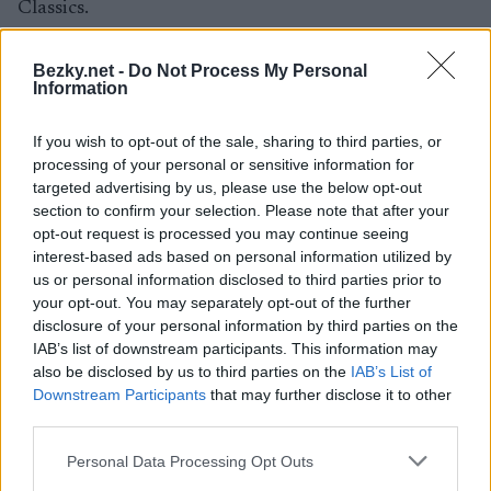
Classics.
Bezky.net -
Do Not Process My Personal
Sociální média
Information
Naše webové stránky mohou používat funkce
sociálních médií, jako je tlačítko Facebook „To se mi
If you wish to opt-out of the sale, sharing to third parties, or
líbí“, tlačítko „Tweet“ a další widgety pro sdílení
processing of your personal or sensitive information for
(„Funkce sociálních médií“). Tyto funkce sociálních
targeted advertising by us, please use the below opt-out
médií vám mohou poskytnout možnost zveřejňovat
section to confirm your selection. Please note that after your
informace o vašich aktivitách na webu na vaší
opt-out request is processed you may continue seeing
profilové stránce, kterou poskytuje síť sociálních
interest-based ads based on personal information utilized by
médií třetí strany, abyste je mohli sdílet s ostatními v
us or personal information disclosed to third parties prior to
rámci vaší sítě. Funkce sociálních médií jsou buď
your opt-out. You may separately opt-out of the further
hostovány příslušnou sítí sociálních médií, nebo
disclosure of your personal information by third parties on the
hostovány přímo na našich webových stránkách. V
IAB’s list of downstream participants. This information may
rozsahu, v jakém jsou funkce sociálních médií
also be disclosed by us to third parties on the
IAB’s List of
hostovány příslušnými sítěmi sociálních médií,
Downstream Participants
that may further disclose it to other
mohou tyto sítě přijímat informace o tom, že jste
third parties.
navštívili naše webové stránky ze své IP adresy.
Please note that this website/app uses one or more Google
Personal Data Processing Opt Outs
Pokud jste přihlášeni ke svému účtu na sociálních
services and may gather and store information including but
sítích, je možné, že příslušná síť sociálních médií