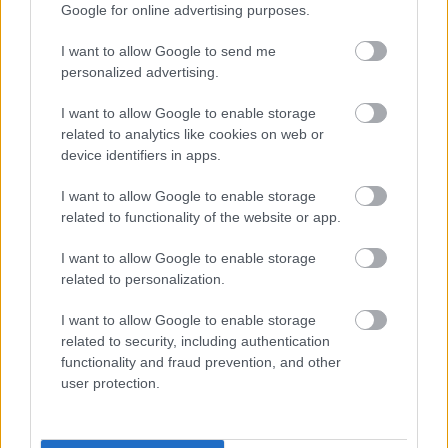
Google for online advertising purposes.
pozvánky do soutěží a průzkumy. Informace, které s
námi můžete prostřednictvím těchto žádostí sdílet,
I want to allow Google to send me
budou použity pro statistické účely a/nebo abychom
personalized advertising.
vás kontaktovali, pokud jste vítězem soutěže.
I want to allow Google to enable storage
related to analytics like cookies on web or
Jak používáme informace, které
device identifiers in apps.
shromažďujeme
I want to allow Google to enable storage
Webové stránky
related to functionality of the website or app.
Poskytování našich webových stránek:
Vaše
I want to allow Google to enable storage
osobní údaje zpracováváme za účelem
related to personalization.
provozování a správy našich webových stránek
I want to allow Google to enable storage
a poskytování obsahu, který požadujete a který
related to security, including authentication
pro vás upřímně považujeme za
functionality and fraud prevention, and other
zajímavý/užitečný;
user protection.
Vývoj a zlepšování našich webových stránek:
Vaše osobní údaje zpracováváme za účelem