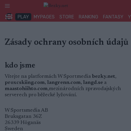
Přeskočit
na
PLAY
MYPAGES
STORE
RANKING
FANTASY
obsah
Zásady ochrany osobních údajů
kdo jsme
Vítejte na platformách W Sportmedia
bezky.net
,
proxcskiing.com, langrenn.com, langd.se
a
maastohiihto.com
,mezinárodních zpravodajských
serverech pro běžecké lyžování.
W Sportsmedia AB
Bruksgatan 36Z
26339 Höganäs
Sweden