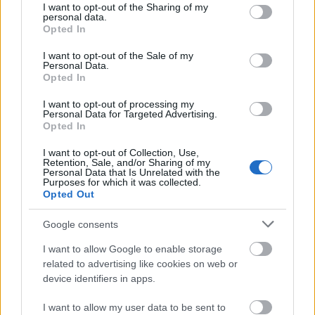
not limited to your visit or usage behaviour. You may click to
I want to opt-out of the Sharing of my
může propojit vaši návštěvu našich webových
personal data.
grant or deny consent to Google and its third-party tags to
stránek s vaším profilem na sociálních sítích.
Opted In
use your data for below specified purposes in below Google
consent section.
I want to opt-out of the Sale of my
Když s námi komunikujete na sociálních sítích,
Personal Data.
Opted In
například když sledujete naše účty nebo sdílíte
obsah našich účtů na Facebooku, Twitteru,
I want to opt-out of processing my
Instagramu nebo jiných stránkách, můžeme z těchto
Personal Data for Targeted Advertising.
sociálních sítí obdržet informace, včetně informací o
Opted In
vašem profilu, obrázku, uživatelského ID spojeného s
váš účet na sociálních sítích, seznam přátel a jakékoli
I want to opt-out of Collection, Use,
Retention, Sale, and/or Sharing of my
další informace, které sociální síti povolíte sdílet s
Personal Data that Is Unrelated with the
třetími stranami. Informace, které dostáváme, závisí
Purposes for which it was collected.
Opted Out
na vašem nastavení ochrany osobních údajů.
Google consents
Informační bulletiny
I want to allow Google to enable storage
related to advertising like cookies on web or
Když se přihlásíte k odběru našeho newsletteru,
device identifiers in apps.
budeme vám poskytovat nejnovější zprávy od
společnosti W Sportsmedia AB a našich partnerů.
I want to allow my user data to be sent to
Můžete také obdržet formuláře zpětné vazby,