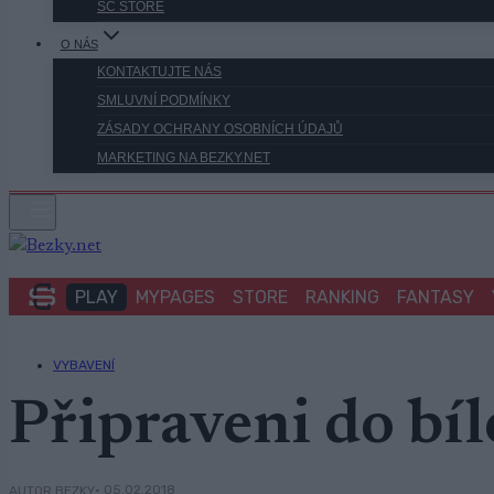
SC STORE
O NÁS
KONTAKTUJTE NÁS
SMLUVNÍ PODMÍNKY
ZÁSADY OCHRANY OSOBNÍCH ÚDAJŮ
MARKETING NA BEZKY.NET
PLAY
MYPAGES
STORE
RANKING
FANTASY
VYBAVENÍ
Připraveni do bí
• 05.02.2018
AUTOR BEZKY