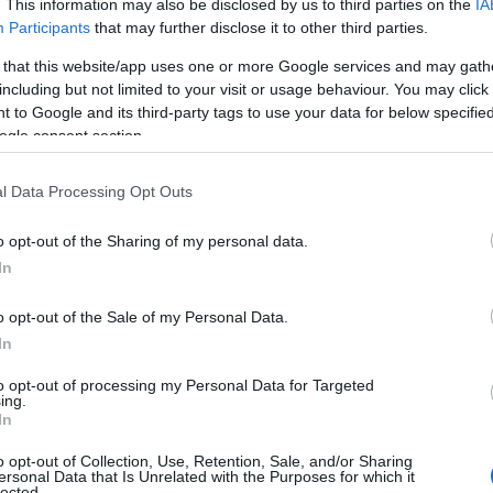
. This information may also be disclosed by us to third parties on the
IA
112_7b1dc37d6d_m.jpg .(Craft Pace a Craft Stratu
Participants
that may further disclose it to other third parties.
**CRAFT Pace** a rozepínací kalhoty **CRAFT Stra
 that this website/app uses one or more Google services and may gath
including but not limited to your visit or usage behaviour. You may click 
ré to s tímto sportem myslí opravdu vážně. S použi
 to Google and its third-party tags to use your data for below specifi
tí věnované každému detailu vznikl model přesnéh
ogle consent section.
u VentAir Wind, kterou využívá i švédský národn
l Data Processing Opt Outs
o opt-out of the Sharing of my personal data.
T STRATUM** jsou určeny pro opravdové výkony. 
In
 zde podmínkou! Nejlepší materiály, střih proprac
eckých areálů.
o opt-out of the Sale of my Personal Data.
u odolnost a částečná vodě odolnost membránou V
In
to opt-out of processing my Personal Data for Targeted
ing.
591_f02b2c0baa.jpg .(Doplňky Craft pro běžecké l
In
o opt-out of Collection, Use, Retention, Sale, and/or Sharing
ersonal Data that Is Unrelated with the Purposes for which it
volit i vhodné doplňky. Zvlášť při vysoké intenzit
lected.