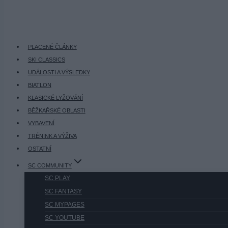
PLACENÉ ČLÁNKY
SKI CLASSICS
UDÁLOSTI A VÝSLEDKY
BIATLON
KLASICKÉ LYŽOVÁNÍ
BĚŽKAŘSKÉ OBLASTI
VYBAVENÍ
TRÉNINK A VÝŽIVA
OSTATNÍ
SC COMMUNITY
SC PLAY
SC FANTASY
SC MYPAGES
SC YOUTUBE