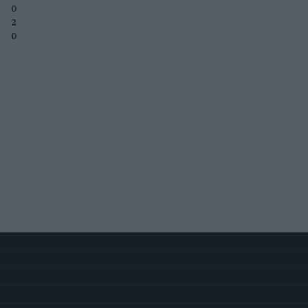
0
2
-
0