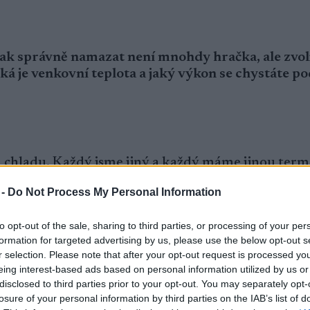
Jak správně namazat není mnohdy hračka, ale zvolit
ká je venkovní teplota a jaký výkon se chystáte po
a a chladu. Každý jsme jiný a každý máme jinou te
nabízí oblečení pro různé úrovně výkonu a teplotn
 -
Do Not Process My Personal Information
řebný komfort všem milovníkům bílé stopy. Prodyšn
to opt-out of the sale, sharing to third parties, or processing of your per
formation for targeted advertising by us, please use the below opt-out s
 Značka CRAFT nabízí škálu 10 řád funkčního prád
r selection. Please note that after your opt-out request is processed y
 záleží vždy na typu aktivity, intenzitě pohybu a
eing interest-based ads based on personal information utilized by us or
ena řada funkčního prádla ACTIVE INTENISTY. Opt
disclosed to third parties prior to your opt-out. You may separately opt-
řechody, skvělé funkční vlastnosti a sportovní efe
losure of your personal information by third parties on the IAB’s list of