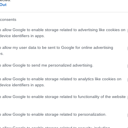
ou čepicí s logem CRAFT LIVIGNO PRINTED a tenký
Out
nka ze 100% merino vlny a špičové rukavice CR
consents
o allow Google to enable storage related to advertising like cookies on
evice identifiers in apps.
aft.vavrys.cz/
o allow my user data to be sent to Google for online advertising
s.
to allow Google to send me personalized advertising.
o allow Google to enable storage related to analytics like cookies on
evice identifiers in apps.
o allow Google to enable storage related to functionality of the website
o allow Google to enable storage related to personalization.
o allow Google to enable storage related to security, including