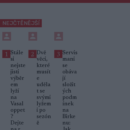
NEJČTĚNĚJŠÍ
Stále
Dvě
Servis
1
2
3
si
věci,
mani
nejste
které
se
jisti
musít
obáva
výběr
e
jí
em
uděla
složit
lyží
t se
ých
na
svými
podm
Vasal
lyžem
ínek
oppet
i po
na
?
sezón
Birke
Dejte
ě
nu:
na r...
Jak