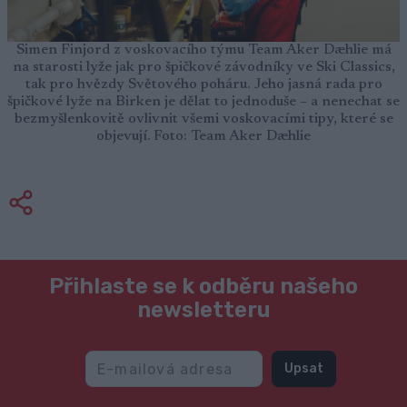
Simen Finjord z voskovacího týmu Team Aker Dæhlie má
na starosti lyže jak pro špičkové závodníky ve Ski Classics,
tak pro hvězdy Světového poháru. Jeho jasná rada pro
špičkové lyže na Birken je dělat to jednoduše – a nenechat se
bezmyšlenkovitě ovlivnit všemi voskovacími tipy, které se
objevují. Foto: Team Aker Dæhlie
Přihlaste se k odběru našeho
newsletteru
Upsat