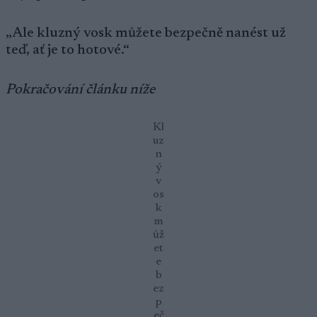
„Ale kluzný vosk můžete bezpečně nanést už
teď, ať je to hotové.“
Pokračování článku níže
Kl
uz
n
ý
v
os
k
m
ůž
et
e
b
ez
p
eč