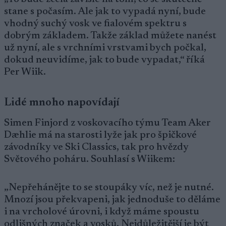
stane s počasím. Ale jak to vypadá nyní, bude
vhodný suchý vosk ve fialovém spektru s
dobrým základem. Takže základ můžete nanést
už nyní, ale s vrchními vrstvami bych počkal,
dokud neuvidíme, jak to bude vypadat,“ říká
Per Wiik.
Lidé mnoho napovídají
Simen Finjord z voskovacího týmu Team Aker
Dæhlie má na starosti lyže jak pro špičkové
závodníky ve Ski Classics, tak pro hvězdy
Světového poháru. Souhlasí s Wiikem:
„Nepřehánějte to se stoupáky víc, než je nutné.
Mnozí jsou překvapeni, jak jednoduše to děláme
i na vrcholové úrovni, i když máme spoustu
odlišných značek a vosků. Nejdůležitější je být