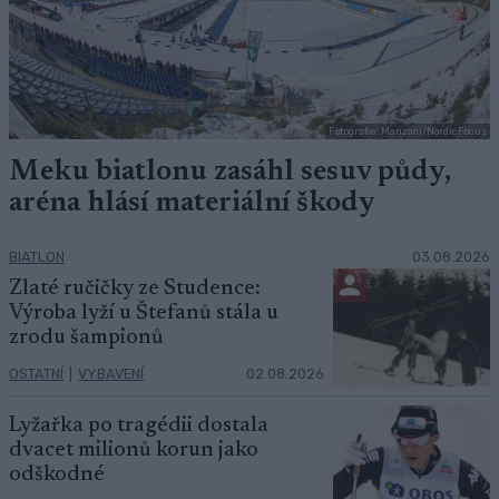
Fotografie: Manzoni/NordicFocus
Meku biatlonu zasáhl sesuv půdy,
aréna hlásí materiální škody
BIATLON
03.08.2026
Zlaté ručičky ze Studence:
Výroba lyží u Štefanů stála u
zrodu šampionů
OSTATNÍ
|
VYBAVENÍ
02.08.2026
Lyžařka po tragédii dostala
dvacet milionů korun jako
odškodné