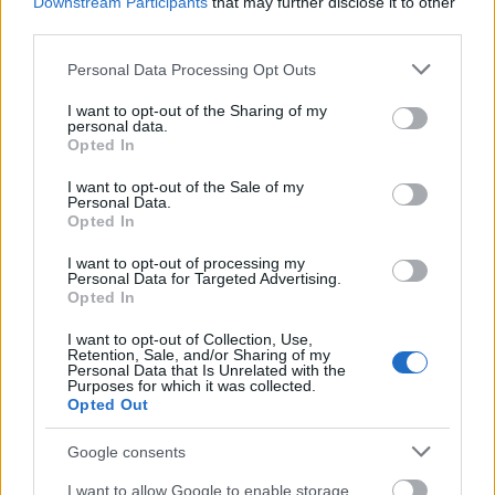
Downstream Participants
that may further disclose it to other
p
third parties.
ar
af
Please note that this website/app uses one or more Google
Personal Data Processing Opt Outs
ín
services and may gather and store information including but
o
not limited to your visit or usage behaviour. You may click to
I want to opt-out of the Sharing of my
v
personal data.
grant or deny consent to Google and its third-party tags to
ý
Opted In
use your data for below specified purposes in below Google
kl
consent section.
uz
I want to opt-out of the Sale of my
Personal Data.
n
Opted In
ý
v
I want to opt-out of processing my
os
Personal Data for Targeted Advertising.
k
Opted In
p
r
I want to opt-out of Collection, Use,
o
Retention, Sale, and/or Sharing of my
Personal Data that Is Unrelated with the
te
Purposes for which it was collected.
pl
Opted Out
ot
y
Google consents
m
ez
I want to allow Google to enable storage