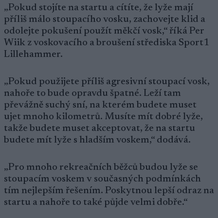
„Pokud stojíte na startu a cítíte, že lyže mají
příliš málo stoupacího vosku, zachovejte klid a
odolejte pokušení použít měkčí vosk,“ říká Per
Wiik z voskovacího a broušení střediska Sport1
Lillehammer.
„Pokud použijete příliš agresivní stoupací vosk,
nahoře to bude opravdu špatné. Leží tam
převážně suchý sní, na kterém budete muset
ujet mnoho kilometrů. Musíte mít dobré lyže,
takže budete muset akceptovat, že na startu
budete mít lyže s hladším voskem,“ dodává.
„Pro mnoho rekreačních běžců budou lyže se
stoupacím voskem v současných podmínkách
tím nejlepším řešením. Poskytnou lepší odraz na
startu a nahoře to také půjde velmi dobře.“