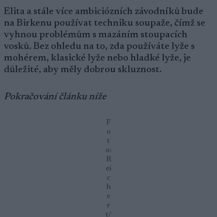
Elita a stále více ambiciózních závodníků bude
na Birkenu používat techniku soupaže, čímž se
vyhnou problémům s mazáním stoupacích
vosků. Bez ohledu na to, zda používáte lyže s
mohérem, klasické lyže nebo hladké lyže, je
důležité, aby měly dobrou skluznost.
Pokračování článku níže
F
o
t
o:
R
ei
c
h
e
r
t/