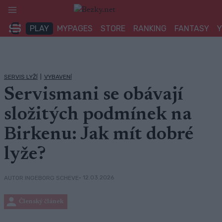
Přeskočit
na
PLAY
MYPAGES
STORE
RANKING
FANTASY
obsah
SERVIS LYŽÍ
|
VYBAVENÍ
Servismani se obávají
složitých podmínek na
Birkenu: Jak mít dobré
lyže?
• 12.03.2026
AUTOR INGEBORG SCHEVE
Členský článek