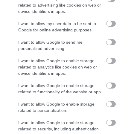
i
related to advertising like cookies on web or
-2
device identifiers in apps.
a
-1
I want to allow my user data to be sent to
0,
n
Google for online advertising purposes.
a
př
I want to allow Google to send me
ík
personalized advertising.
la
d
I want to allow Google to enable storage
fi
related to analytics like cookies on web or
al
device identifiers in apps.
o
v
I want to allow Google to enable storage
ý
related to functionality of the website or app.
R
X
4
I want to allow Google to enable storage
2
related to personalization.
o
d
I want to allow Google to enable storage
R
related to security, including authentication
o