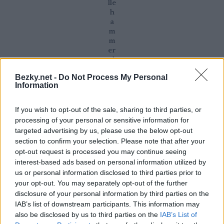
lle
h
a
m
m
er
d
o
Bezky.net -
Do Not Process My Personal
p
Information
o
ru
ču
If you wish to opt-out of the sale, sharing to third parties, or
je
processing of your personal or sensitive information for
st
targeted advertising by us, please use the below opt-out
ře
section to confirm your selection. Please note that after your
d
opt-out request is processed you may continue seeing
n
interest-based ads based on personal information utilized by
ě
us or personal information disclosed to third parties prior to
st
your opt-out. You may separately opt-out of the further
u
d
disclosure of your personal information by third parties on the
e
IAB’s list of downstream participants. This information may
n
also be disclosed by us to third parties on the
IAB’s List of
ý