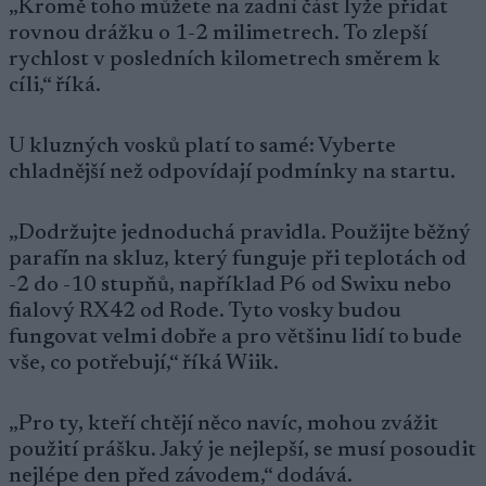
„Kromě toho můžete na zadní část lyže přidat
rovnou drážku o 1-2 milimetrech. To zlepší
rychlost v posledních kilometrech směrem k
cíli,“ říká.
U kluzných vosků platí to samé: Vyberte
chladnější než odpovídají podmínky na startu.
„Dodržujte jednoduchá pravidla. Použijte běžný
parafín na skluz, který funguje při teplotách od
-2 do -10 stupňů, například P6 od Swixu nebo
fialový RX42 od Rode. Tyto vosky budou
fungovat velmi dobře a pro většinu lidí to bude
vše, co potřebují,“ říká Wiik.
„Pro ty, kteří chtějí něco navíc, mohou zvážit
použití prášku. Jaký je nejlepší, se musí posoudit
nejlépe den před závodem,“ dodává.