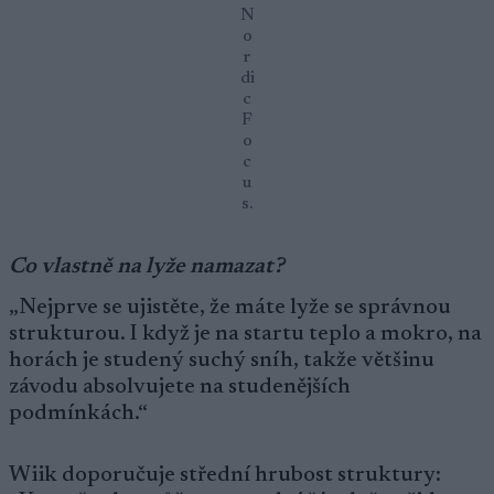
N
o
r
di
c
F
o
c
u
s.
Co vlastně na lyže namazat?
„Nejprve se ujistěte, že máte lyže se správnou
strukturou. I když je na startu teplo a mokro, na
horách je studený suchý sníh, takže většinu
závodu absolvujete na studenějších
podmínkách.“
Wiik doporučuje střední hrubost struktury: