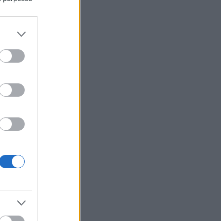
k by měl
nice,
pocit, že
niční
stoupací
vosků.
ařské
e potom
í