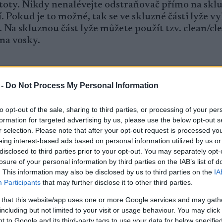
toty. Nikdy nenalévejte odstraňovač přímo na sklu
ží. Pokud je to možné, tak se ve skluzné části lyže v
a skluznou část lyže můžete použít tzv. clean/cle
na vosky.
 -
Do Not Process My Personal Information
ý“ parafín, který na skluznici lyží vydrží přes lét
je REX 491 Base Paraffin nebo Swix BP88 Baseprep
to opt-out of the sale, sharing to third parties, or processing of your per
použít např. REX 426 Glider Red REX, SWIX CH10 
formation for targeted advertising by us, please use the below opt-out s
chnici doporučují používat pro tyto účely o stupe
r selection. Please note that after your opt-out request is processed y
ch jen tak lehce nerozpustí. Použití fluorového vos
eing interest-based ads based on personal information utilized by us or
tě parafínu.
disclosed to third parties prior to your opt-out. You may separately opt-
losure of your personal information by third parties on the IAB’s list of
. This information may also be disclosed by us to third parties on the
IA
otu (abyste nepřetopili skluznici) nakapejte na kl
Participants
that may further disclose it to other third parties.
 vosk na skluznici rozpusťte a zažehlete. Pomalým
 that this website/app uses one or more Google services and may gath
 k patce tolikrát, jak bude potřeba (asi 5 pomalý
including but not limited to your visit or usage behaviour. You may click 
čně silnou vrstvou vosku. Vosk takto lépe „naleze“
 to Google and its third-party tags to use your data for below specifi