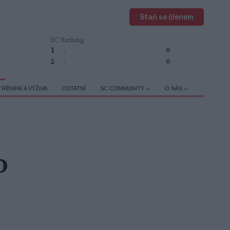
Staň se členem
SC Ranking
1
-
0
2
-
0
TRÉNINK A VÝŽIVA
OSTATNÍ
SC COMMUNITY
O NÁS
o