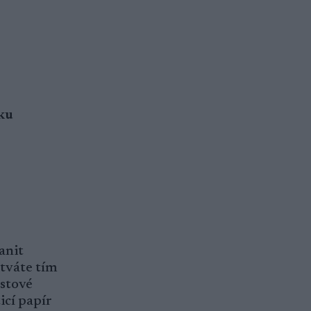
tku
anit
ýtváte tím
astové
icí papír