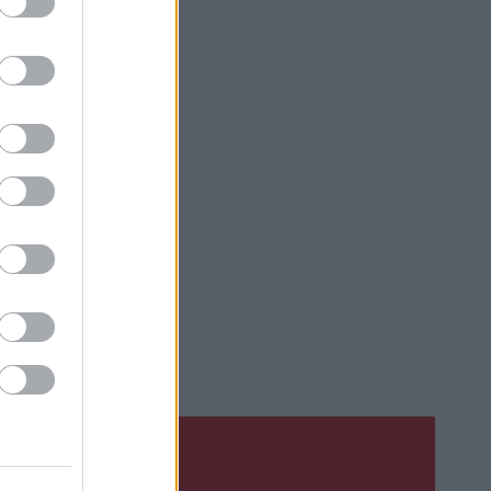
e.
bu lyže,
měly
oc
. Lyže
kusem