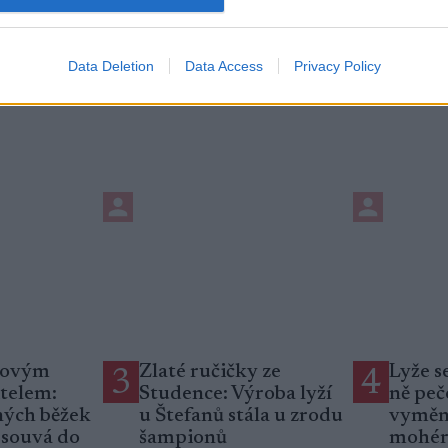
ho newsletteru
Data Deletion
Data Access
Privacy Policy
novým
Zlaté ručičky ze
Lyže s
3
4
telem:
Studence: Výroba lyží
ně peč
ných běžek
u Štefanů stála u zrodu
vyměn
esouvá do
šampionů
mohé