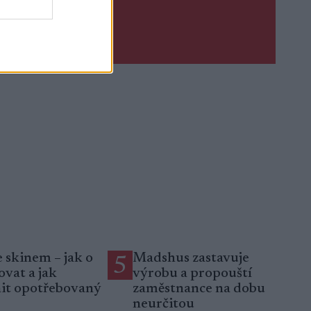
Upsat
e skinem – jak o
Madshus zastavuje
5
ovat a jak
výrobu a propouští
it opotřebovaný
zaměstnance na dobu
r
neurčitou