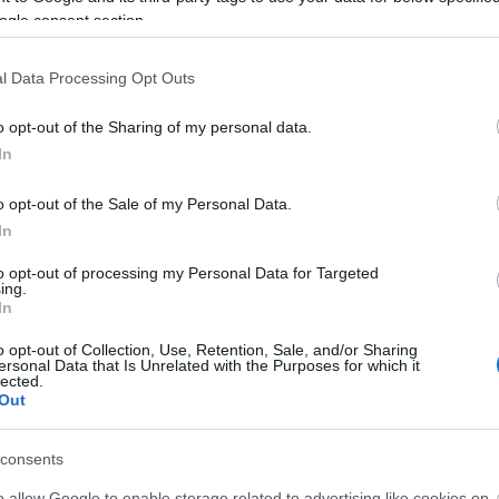
ečistoty vystoupily nahoru do roztaveného vosku.
ogle consent section.
skluznici před oxidací, prachem a poškrábáním. Vos
ky lyže. Tam, kde je vosk zcela absorbován do skluz
l Data Processing Opt Outs
o opt-out of the Sharing of my personal data.
y skluznice aplikovat žádný vosk. Ale pokud máte 
In
í tuhý vosk zelené nebo modré barvy (někteří zahra
o opt-out of the Sale of my Personal Data.
ání měkkým stoupacím voskem nebo klistrem). Do 
In
ám v následující sezóně ztížil aplikaci stoupacích 
ást lyže budou odstraněny až na začátku příští lyž
to opt-out of processing my Personal Data for Targeted
ing.
In
ejem, který zamezí případnému zadření. Střed lyž
o opt-out of Collection, Use, Retention, Sale, and/or Sharing
ersonal Data that Is Unrelated with the Purposes for which it
í ochráníte před případným zaprášením. K zabalen
lected.
Out
řípadné vlhkosti.
consents
o allow Google to enable storage related to advertising like cookies on