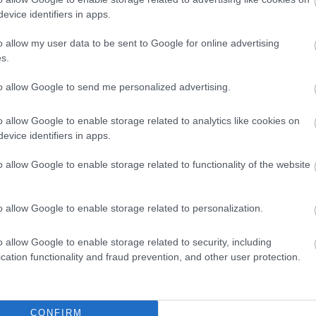
 jsou zároveň chráněny před přímým dosahem slunc
evice identifiers in apps.
 tak i lepidlům, která drží vnitřní konstrukční vaz
o allow my user data to be sent to Google for online advertising
eční paprsky zvyšují oxidaci skluznice. Lyže by ne
s.
ud lyže uskladňujete spoutané, tak vázací pásku m
 a patky tak, aby skluznice lyže směřovala nahoru
to allow Google to send me personalized advertising.
 prachem. Zajištění klenby lyží přiměřeně velkým 
ktikovalo se dříve u celodřevěných lyží).
o allow Google to enable storage related to analytics like cookies on
evice identifiers in apps.
o allow Google to enable storage related to functionality of the website
o allow Google to enable storage related to personalization.
o allow Google to enable storage related to security, including
cation functionality and fraud prevention, and other user protection.
CONFIRM