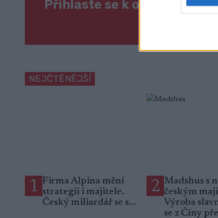
Přihlaste se k odběru naše
NEJČTĚNĚJŠÍ
Firma Alpina mění
Madshus s 
1
2
strategii i majitele.
českým maji
Český miliardář se s...
Výroba slav
se z Číny př