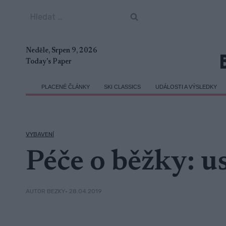
Přeskočit
Vyhledávání
na
obsah
Neděle, Srpen 9, 2026
Today's Paper
PLACENÉ ČLÁNKY
SKI CLASSICS
UDÁLOSTI A VÝSLEDKY
VYBAVENÍ
Péče o běžky: u
• 28.04.2019
AUTOR BEZKY