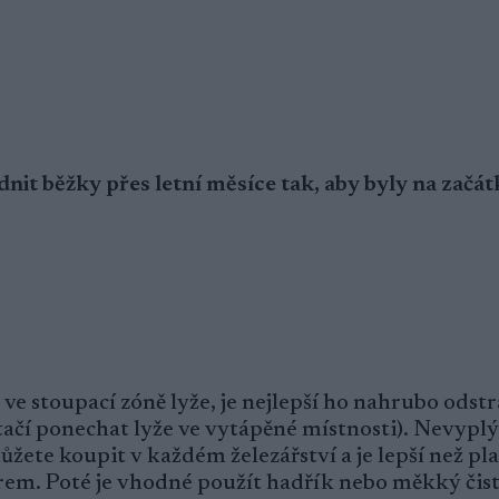
dnit běžky přes letní měsíce tak, aby byly na začá
ve stoupací zóně lyže, je nejlepší ho nahrubo odstr
(stačí ponechat lyže ve vytápěné místnosti). Nevypl
můžete koupit v každém železářství a je lepší než pl
strem. Poté je vhodné použít hadřík nebo měkký čist