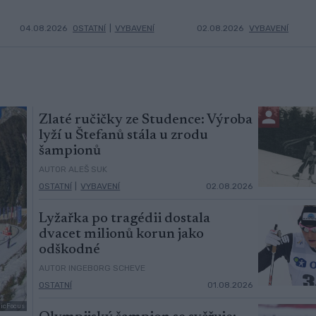
04.08.2026
OSTATNÍ
|
VYBAVENÍ
02.08.2026
VYBAVENÍ
Zlaté ručičky ze Studence: Výroba
lyží u Štefanů stála u zrodu
šampionů
AUTOR ALEŠ SUK
OSTATNÍ
|
VYBAVENÍ
02.08.2026
Lyžařka po tragédii dostala
dvacet milionů korun jako
odškodné
AUTOR INGEBORG SCHEVE
OSTATNÍ
01.08.2026
dicFocus