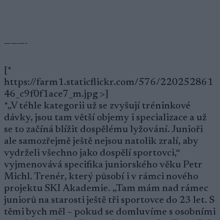
———-
[*
https://farm1.staticflickr.com/576/220252861
46_c9f0f1ace7_m.jpg >]
*„V téhle kategorii už se zvyšují tréninkové
dávky, jsou tam větší objemy i specializace a už
se to začíná blížit dospělému lyžování. Junioři
ale samozřejmě ještě nejsou natolik zralí, aby
vydrželi všechno jako dospělí sportovci,“
vyjmenovává specifika juniorského věku Petr
Michl. Trenér, který působí i v rámci nového
projektu SKI Akademie. „Tam mám nad rámec
juniorů na starosti ještě tři sportovce do 23 let. S
těmi bych měl – pokud se domluvíme s osobními