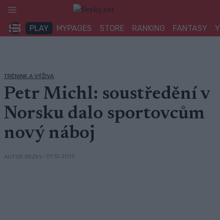
Přeskočit
na
PLAY
MYPAGES
STORE
RANKING
FANTASY
obsah
TRÉNINK A VÝŽIVA
Petr Michl: soustředění v
Norsku dalo sportovcům
nový náboj
• 01.10.2015
AUTOR BEZKY