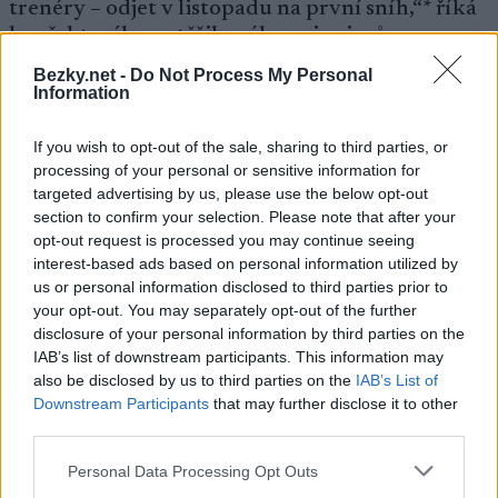
trenéry – odjet v listopadu na první sníh,“* říká
kouč, kterého potěšily výkony juniorů na
nedávných testech i při mistrovství republiky
Bezky.net -
Do Not Process My Personal
na kolečkových lyžích.
Information
If you wish to opt-out of the sale, sharing to third parties, or
„***Celý občasník Úseku běžeckých disciplín
processing of your personal or sensitive information for
SLČR si můžete přečíst
targeted advertising by us, please use the below opt-out
zde.***“:http://www.czech-
section to confirm your selection. Please note that after your
ski.com/userfiles/dokumenty/155/newsletter-
opt-out request is processed you may continue seeing
ubd_30_09_2015.pdf
interest-based ads based on personal information utilized by
us or personal information disclosed to third parties prior to
your opt-out. You may separately opt-out of the further
[*
disclosure of your personal information by third parties on the
https://farm6.staticflickr.com/5681/22024796
IAB’s list of downstream participants. This information may
346_2f8d1c9fba.jpg *]
also be disclosed by us to third parties on the
IAB’s List of
Downstream Participants
that may further disclose it to other
third parties.
————
Please note that this website/app uses one or more Google
Personal Data Processing Opt Outs
services and may gather and store information including but