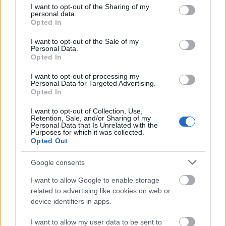
not limited to your visit or usage behaviour. You may click to
I want to opt-out of the Sharing of my
personal data.
grant or deny consent to Google and its third-party tags to
Opted In
use your data for below specified purposes in below Google
Přihlaste se k odběru našeho
consent section.
I want to opt-out of the Sale of my
Personal Data.
newsletteru
Opted In
I want to opt-out of processing my
Personal Data for Targeted Advertising.
Upsat
Opted In
I want to opt-out of Collection, Use,
Retention, Sale, and/or Sharing of my
Personal Data that Is Unrelated with the
Purposes for which it was collected.
Opted Out
NEJČTĚNĚJŠÍ
Google consents
I want to allow Google to enable storage
related to advertising like cookies on web or
15
Z
Jak se
Dopin
Ambic
1
2
3
4
5
device identifiers in apps.
typů
biatlo
zlepši
g
e
těstov
nu do
t v
pohle
rodič
I want to allow my user data to be sent to