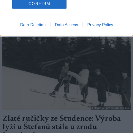
CONFIRM
DALŠÍ ČLÁNKY
Data Deletion
Data Access
Privacy Policy
Členský článek
Fotografie: Archiv Aleše Suka
Zlaté ručičky ze Studence: Výroba
lyží u Štefanů stála u zrodu