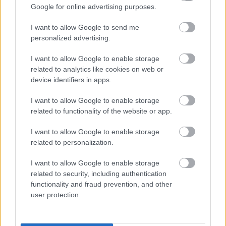
in, 80
běžec
soupa
dem
ů jako
Google for online advertising purposes.
dezer
ké
ži na
špičk
zabijá
I want to allow Google to send me
tů –
stopy:
běžká
ového
k
personalized advertising.
jak se
Jakub
ch
sport
talent
stravu
Štvrte
ovníh
u. Co
I want to allow Google to enable storage
jí
cký si
o
stojí
related to analytics like cookies on web or
favori
zvyká
lékař
za
device identifiers in apps.
té
na
e:
úspěc
Tour..
novo
,,Pozo
hem
I want to allow Google to enable storage
.
u roli
r na
vrcho
related to functionality of the website or app.
doplň
lovéh
BIATLON
ky
o
|
I want to allow Google to enable storage
stravy
sport
KLASICK
related to personalization.
.“
ovce?
É
LYŽOVÁ
I want to allow Google to enable storage
NÍ
related to security, including authentication
|
functionality and fraud prevention, and other
TRÉNINK
04.0
TRÉNINK
28.0
TRÉNINK
09.0
TRÉNINK
10.0
TRÉNINK
11.0
user protection.
A
7.20
A
7.20
A
2.20
A
7.20
A
7.20
VÝŽIVA
26
VÝŽIVA
26
VÝŽIVA
26
VÝŽIVA
26
VÝŽIVA
26