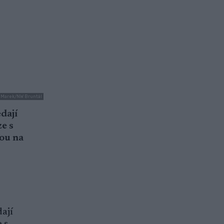
tr Marek/NW Bruntál
dají
ze s
vou na
ají
 s