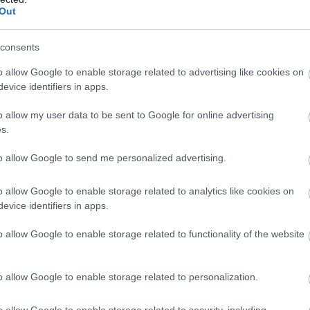
Out
st i rovnováhu. Tréninkové metody se dají snadno
trvalostní trénink až po krátké intervaly s větší i
consents
lek navíc zajišťuje podobný pohyb jako na lyžích, c
o allow Google to enable storage related to advertising like cookies on
věkové kategorie a úrovně kondice, takže se mu m
evice identifiers in apps.
 což může motivaci ještě zvýšit.
o allow my user data to be sent to Google for online advertising
s.
to allow Google to send me personalized advertising.
 zahraničí a v Česku
o allow Google to enable storage related to analytics like cookies on
tivitou. Ve světě, a stále více i v České republice
evice identifiers in apps.
dníků. Nordic Walking pochází ze severských zem
a mezinárodní úrovni, přičemž závody jsou součástí 
o allow Google to enable storage related to functionality of the website
king roste. Organizují se místní závody, které přit
 kteří hledají alternativní formu přípravy mimo zi
o allow Google to enable storage related to personalization.
dic Walking jako součást tréninkového plánu před 
, nebo vytrvalostní závody jako Jizerská 50.
o allow Google to enable storage related to security, including