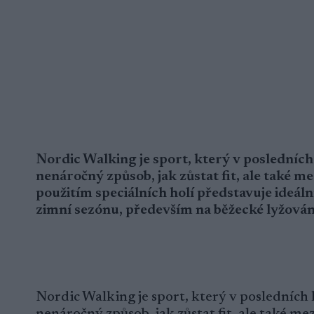
Nordic Walking je sport, který v posledních l
nenáročný způsob, jak zůstat fit, ale také m
použitím speciálních holí představuje ideáln
zimní sezónu, především na běžecké lyžován
Nordic Walking je sport, který v posledních l
nenáročný způsob, jak zůstat fit, ale také m