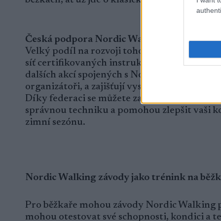
authenti
Česká podpora Nordic Walking: Českomor
Velký podíl na rozvoji tohoto sportu v ČR 
síť certifikovaných instruktorů po celé zemi.
dalších akcí spojených s Nordic Walking. Její
organizátoři, a zajišťují vysokou úroveň kvali
Díky federaci se můžete zapojit do tréninků
správnou techniku a pomohou zlepšit vaši kon
zimní sezónu.
Nordic Walking závody jako trénink na běž
Pro běžkaře mohou závody Nordic Walking po
mohou otestovat své schopnosti, kondici a 