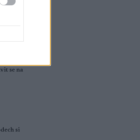
ytvořila
dů a
rozhodčí a
čí
vit se na
dech si