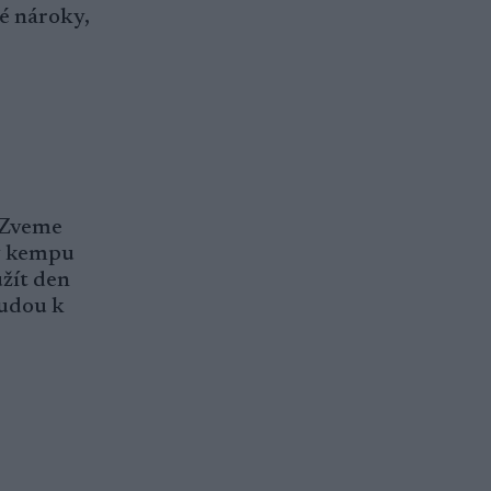
é nároky,
? Zveme
v kempu
užít den
budou k