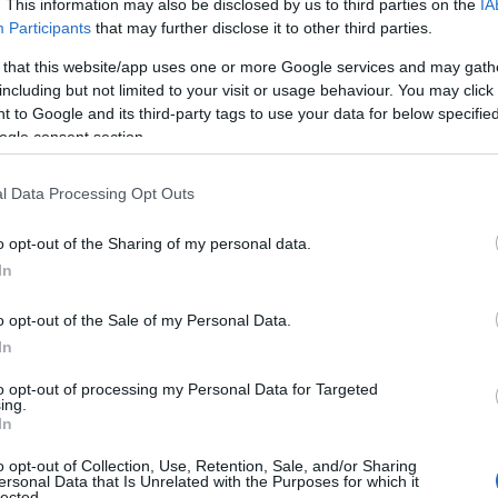
. This information may also be disclosed by us to third parties on the
IA
ný kardiovaskulární trénink. Pomáhá zvyšovat vyt
Participants
that may further disclose it to other third parties.
ím doplňkem pro běžkaře, kteří potřebují v zimě zv
 that this website/app uses one or more Google services and may gath
including but not limited to your visit or usage behaviour. You may click 
 to Google and its third-party tags to use your data for below specifi
ogle consent section.
alking se pohybujete podobně jako při běžkování: 
itu. To vám může pomoci zlepšit techniku a připra
l Data Processing Opt Outs
o opt-out of the Sharing of my personal data.
ých intenzivnějších sportů Nordic Walking méně za
In
í se zotavují z úrazů, nebo hledají šetrnější formu 
o opt-out of the Sale of my Personal Data.
In
to opt-out of processing my Personal Data for Targeted
ing.
In
u sezónu
o opt-out of Collection, Use, Retention, Sale, and/or Sharing
ersonal Data that Is Unrelated with the Purposes for which it
středkem k udržení formy mimo sezónu. Pomáhá ro
lected.