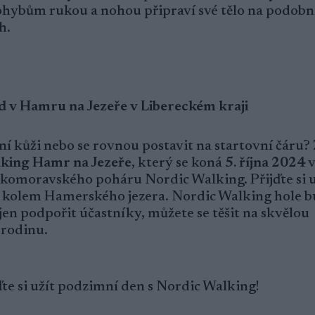
pohybům rukou a nohou připraví své tělo na podobn
h.
od v Hamru na Jezeře v Libereckém kraji
ní kůži nebo se rovnou postavit na startovní čáru
lking Hamr na Jezeře
, který se koná
5. října 2024
eskomoravského poháru Nordic Walking. Přijďte si 
í kolem Hamerského jezera. Nordic Walking hole 
jen podpořit účastníky, můžete se těšit na skvělou
 rodinu.
ďte si užít podzimní den s Nordic Walking!