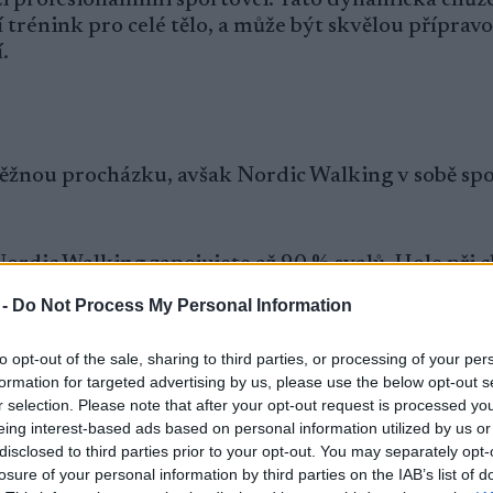
í trénink pro celé tělo, a může být skvělou příprav
.
 běžnou procházku, avšak Nordic Walking v sobě sp
Nordic Walking zapojujete až 90 % svalů. Hole při c
především ramena, paže, záda a břišní svaly, což bě
 -
Do Not Process My Personal Information
obně jako při běžkování, kde je koordinace mezi no
to opt-out of the sale, sharing to third parties, or processing of your per
formation for targeted advertising by us, please use the below opt-out s
ěžky, Nordic Walking vás vytáhne ven do přírody. 
r selection. Please note that after your opt-out request is processed y
eing interest-based ads based on personal information utilized by us or
i, což se na sněhu určitě hodí. Navíc pohyb na čers
disclosed to third parties prior to your opt-out. You may separately opt-
bdobí velká výhoda.
losure of your personal information by third parties on the IAB’s list of