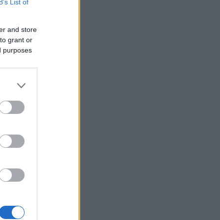
B’s List of
rvalost a
ládat
er and store
to grant or
ed purposes
střídavý
vit svaly
těžuje
tréninku.
zvíjet