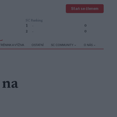
Staň se členem
SC Ranking
1
-
0
2
-
0
TRÉNINK A VÝŽIVA
OSTATNÍ
SC COMMUNITY
O NÁS
 na