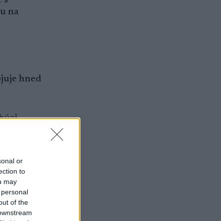
ou na
ojuje hned
hůzi
žné chůzi
hama a
sonal or
ection to
Chůze v
ou may
 personal
tvém
out of the
 downstream