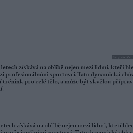
Fotografie: Pe
etech získává na oblibě nejen mezi lidmi, kteří hle
ezi profesionálními sportovci. Tato dynamická chů
í trénink pro celé tělo, a může být skvělou přípra
í.
etech získává na oblibě nejen mezi lidmi, kteří hled
ezi profesionálními sportovci. Tato dynamická chůze