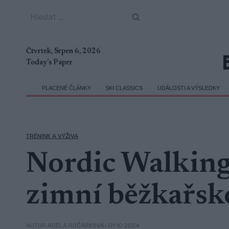
Přeskočit
Vyhledávání
na
obsah
Čtvrtek, Srpen 6, 2026
Today's Paper
PLACENÉ ČLÁNKY
SKI CLASSICS
UDÁLOSTI A VÝSLEDKY
TRÉNINK A VÝŽIVA
Nordic Walking:
zimní běžkařsk
• 01.10.2024
AUTOR ADÉLA ROČÁRKOVÁ