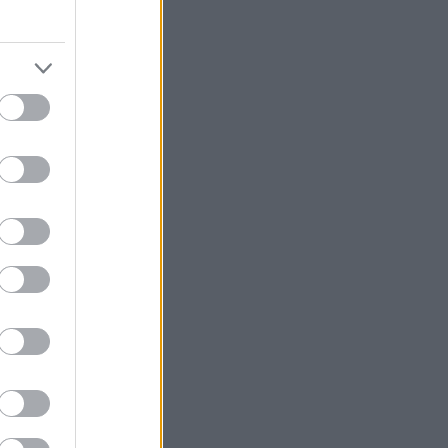
ntenzitou,
ož je
ůžete
, se stává
í. V
velkých
ahují jak
mní
závody na