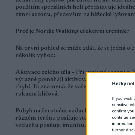
použitím speciálních holí představuje ideáln
zimní sezónu, především na běžecké lyžování
Proč je Nordic Walking efektivní trénink?
Na první pohled se může zdát, že se jedná o
několik výhod:
Aktivace celého těl
a – Při správné technice 
výrazně pomáhají aktivovat horní část těla, 
Bezky.net
chybí. To znamená, že vaše tělo pracuje pod
rukama klíčová.
If you wish 
sensitive in
Pohyb na čerstvém vzduchu
– Stejně jako b
confirm you
continue se
různém terénu posiluje stabilitu a koordinac
information 
vzduchu posiluje imunitu, což je v zimním o
further disc