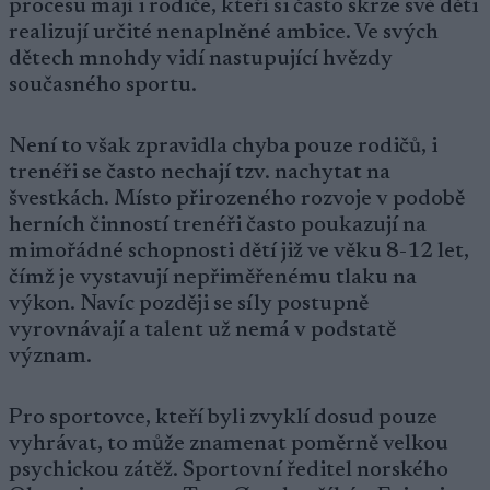
procesu mají i rodiče, kteří si často skrze své děti
realizují určité nenaplněné ambice. Ve svých
dětech mnohdy vidí nastupující hvězdy
současného sportu.
Není to však zpravidla chyba pouze rodičů, i
trenéři se často nechají tzv. nachytat na
švestkách. Místo přirozeného rozvoje v podobě
herních činností trenéři často poukazují na
mimořádné schopnosti dětí již ve věku 8-12 let,
čímž je vystavují nepřiměřenému tlaku na
výkon. Navíc později se síly postupně
vyrovnávají a talent už nemá v podstatě
význam.
Pro sportovce, kteří byli zvyklí dosud pouze
vyhrávat, to může znamenat poměrně velkou
psychickou zátěž. Sportovní ředitel norského