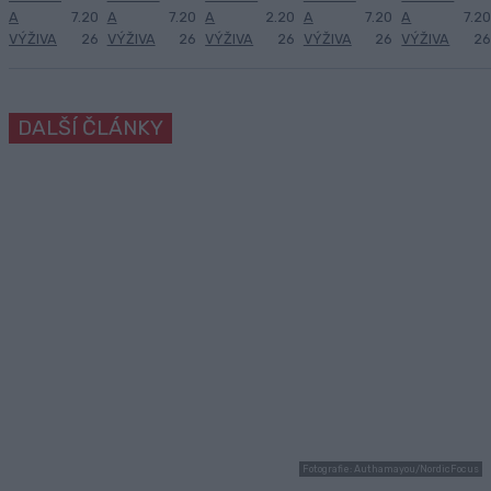
A
7.20
A
7.20
A
2.20
A
7.20
A
7.20
VÝŽIVA
26
VÝŽIVA
26
VÝŽIVA
26
VÝŽIVA
26
VÝŽIVA
26
DALŠÍ ČLÁNKY
Fotografie: Authamayou/NordicFocus