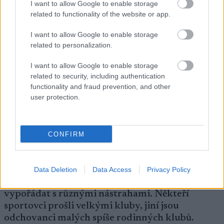
smysl ve svém úsilí.
I want to allow Google to enable storage
related to functionality of the website or app.
Čeští běžci na lyžích se dokázali prosadit v
I want to allow Google to enable storage
dobách minulých i současných a na příkladu
related to personalization.
biatlonu je vidět, že je možné patřit ke světové
I want to allow Google to enable storage
špičce i v českých podmínkách. Ač jsem velký
related to security, including authentication
fanoušek českého biatlonu, byl bych nerad, aby
functionality and fraud prevention, and other
se z běžeckého lyžování postupem času stala
user protection.
pouze farma pro biatlon. Věřme, že se brzy najde
osobnost, jíž se podaří nastartovat „boom“, který
opět přitáhne masy fanoušků.
CONFIRM
Kombinace sportu a studia
Data Deletion
Data Access
Privacy Policy
V průběhu sportovní kariéry se člověk musí
vypořádat s různými nástrahami. Někteří
sportovci prošli velkými kluby, jiní jsou
odchovanci malých spíše rodinných klubů.