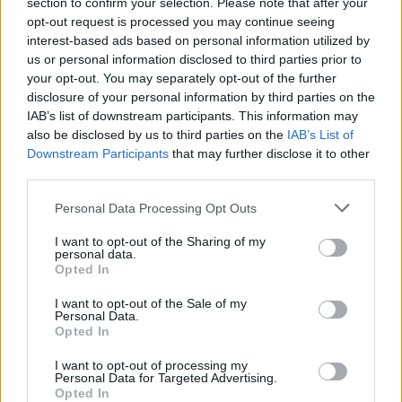
bojovat o své místo na výsluní. Běžecké lyžování
section to confirm your selection. Please note that after your
opt-out request is processed you may continue seeing
jako vytrvalostní sport potřebuje vytvořit pro
interest-based ads based on personal information utilized by
sportovce smysluplný dlouhodobý plán s jasně
us or personal information disclosed to third parties prior to
vytyčeným cílem.
your opt-out. You may separately opt-out of the further
disclosure of your personal information by third parties on the
IAB’s list of downstream participants. This information may
V krátkodobém horizontu si sportovci plní dílčí
also be disclosed by us to third parties on the
IAB’s List of
cíle a vidí na sobě postupné zlepšování. Nemám
Downstream Participants
that may further disclose it to other
na mysli pouze kondiční faktory, ale sportovec
third parties.
by se měl postupně stávat sebevědomějším a
postupně přebírat větší odpovědnost za svůj
Please note that this website/app uses one or more Google
Personal Data Processing Opt Outs
services and may gather and store information including but
trénink. Člověk zná nejlépe sám sebe, a tudíž by
not limited to your visit or usage behaviour. You may click to
I want to opt-out of the Sharing of my
měl v dosahování cílů spoléhat především na
personal data.
grant or deny consent to Google and its third-party tags to
sebe.
Opted In
use your data for below specified purposes in below Google
consent section.
I want to opt-out of the Sale of my
Personal Data.
Někdo sportuje pouze pro potěšení z pohybu či
Opted In
kvůli partě, jiný by rád dosáhl na nejvyšší mety.
Co ale čeká v dnešní době na člověka, který se
I want to opt-out of processing my
Personal Data for Targeted Advertising.
pohybuje ve špičce?
Opted In