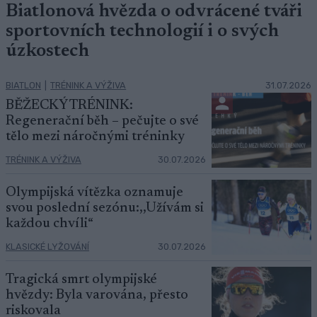
Biatlonová hvězda o odvrácené tváři
sportovních technologií i o svých
úzkostech
BIATLON
|
TRÉNINK A VÝŽIVA
31.07.2026
BĚŽECKÝ TRÉNINK:
Regenerační běh – pečujte o své
tělo mezi náročnými tréninky
TRÉNINK A VÝŽIVA
30.07.2026
Olympijská vítězka oznamuje
svou poslední sezónu:,,Užívám si
každou chvíli“
KLASICKÉ LYŽOVÁNÍ
30.07.2026
Tragická smrt olympijské
hvězdy: Byla varována, přesto
riskovala