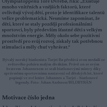
Olympiatoppenu Tore Øvrebø, říká: „Existuje
mnoho vnitřních a vnějších faktorů, které
ovlivňují vývoj dětí, proto je identifikace talentů
velice problematická. Nesmíme zapomínat, že
děti, které se staly později profesionálními
sportovci, byly především šťastné děti s velkým
množstvím energie. Měly okolo sebe pozitivní
prostředí pro svůj rozvoj, získaly tak potřebnou
stimulaci a měly chuť vyhrávat.“
Bývalý norský biatlonista Tarjei Bø předává svou medaili ze
světového poháru malým divákům. Právě on se svým
bratrem Johannesem se stali biatlonovými mistry díky
správnému sportovnímu nastavení od dětských let, které
popisují ve své knize Johannes a Tarjei – biatlonové
legendy. Foto: Johan Axelsson/BILDBYRÅN
Motivace číslo jedna