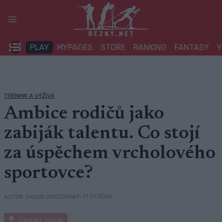
Přeskočit
na
obsah
PLAY
MYPAGES
STORE
RANKING
FANTASY
TRÉNINK A VÝŽIVA
Ambice rodičů jako
zabiják talentu. Co stojí
za úspěchem vrcholového
sportovce?
• 11.07.2026
AUTOR JAKUB OPOČENSKÝ
Členský článek