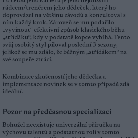
Po celou jeho kariéru je jeho nejbližším
rádcem/trenérem jeho dědeček, který ho
doprovázel na většinu závodů a konzultoval s
ním každý krok. Zároveň se mu podařilo
„vyvinout“ efektivní způsob klasického běhu
„stříďáku“, kdy v podstatě kopce vybíhá. Tento
svůj osobitý styl piloval poslední 3 sezony,
jelikož se mu zdálo, že běžným „stříďákem“ na
své soupeře ztrácí.
Kombinace zkušeností jeho dědečka a
implementace novinek se v tomto případě zdá
ideální.
Pozor na předčasnou specializaci
Bohužel neexistuje univerzální příručka na
výchovu talentů a podstatnou roli v tomto