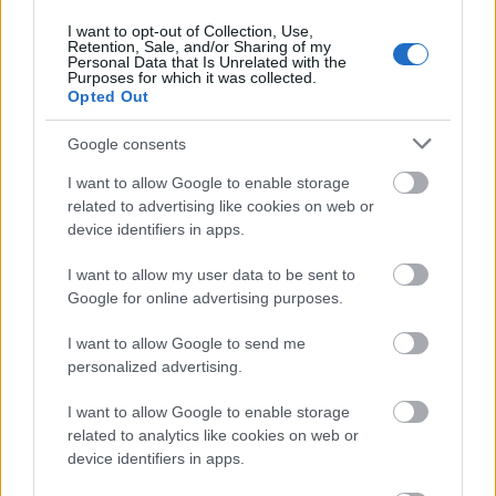
I want to opt-out of Collection, Use,
Mezinárodní i česká situace
Retention, Sale, and/or Sharing of my
Personal Data that Is Unrelated with the
Purposes for which it was collected.
V běžeckém lyžování bylo dlouhou dobu jedinou
Opted Out
perspektivou reprezentační družstvo. Nyní
Google consents
mohou závodníci najít útočiště mezi týmy,
soustředícími se na dálkové běhy. Jsem
I want to allow Google to enable storage
přesvědčen, že podobné iniciativy mohou
related to advertising like cookies on web or
pomoci rozšířit možnosti pro závodníky, kteří se
device identifiers in apps.
nedostanou do reprezentačního družstva, ale
I want to allow my user data to be sent to
ještě chtějí v lyžování něco dokázat a
Google for online advertising purposes.
výkonnostně růst.
I want to allow Google to send me
personalized advertising.
Běžecké lyžování má v ČR historicky pevné
kořeny, včetně organizace světových závodů.
I want to allow Google to enable storage
Výhodou je poměrně velký zájem o běh na lyžích
related to analytics like cookies on web or
jako rekreační aktivitu. Českému lyžování chybí
device identifiers in apps.
jednoznačná vize, aby mladí sportovci viděli