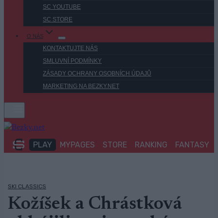
SC YOUTUBE
SC STORE
O NÁS
KONTAKTUJTE NÁS
SMLUVNÍ PODMÍNKY
ZÁSADY OCHRANY OSOBNÍCH ÚDAJŮ
MARKETING NA BEZKY.NET
PLAY
MYPAGES
STORE
RANKING
FANTASY
SKI CLASSICS
Kožíšek a Chrástková