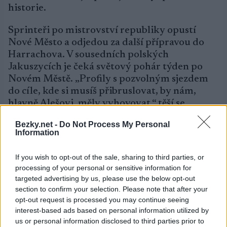
historie.
Sprinteři po mistrovství republiky opustí
Nové Město a odjedou za další přípravou do
Harrachova. V sousedních polských
Jakuszycích je čeká světový pohár týden po
Novém Městě. „Profily s pozvolným sjezdem
do cíle, kde si musíš přibruslovat, by nám,
hlavně Alešovi, měly vyhovovat,“ těší se
Kožíšek, závodník Dukly Liberec.
Bezky.net -
Do Not Process My Personal
Information
Mezi ženami se radovala Martina Chrástková,
spíše vytrvalkyně, z týmu Olfin car – Vella
If you wish to opt-out of the sale, sharing to third parties, or
Trutnov. Druhé místo za Polskou Agnieszkou
processing of your personal or sensitive information for
Szymanczakovou ji přineslo titul. České
targeted advertising by us, please use the below opt-out
stříbro získala čtvrtá juniorka Lucie
section to confirm your selection. Please note that after your
Charvátová, bronz šestá zkušená Ivana
opt-out request is processed you may continue seeing
Janečková.
interest-based ads based on personal information utilized by
us or personal information disclosed to third parties prior to
České sprinterky se stávají ohroženým