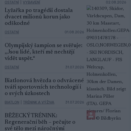
OSTATNÍ
|
VYBAVENÍ
02.08.2026
Lyžařka po tragédii dostala
dvacet milionů korun jako
odškodné
OSTATNÍ
01.08.2026
Olympijský šampion se svěřuje:
,,Jsou lidé, kteří mě nechtějí
vidět uspět.“
OSTATNÍ
31.07.2026
Biatlonová hvězda o odvrácené
tváři sportovních technologií i
o svých úzkostech
BIATLON
|
TRÉNINK A VÝŽIVA
31.07.2026
BĚŽECKÝ TRÉNINK:
Regenerační běh – pečujte o
své tělo mezi náročnými