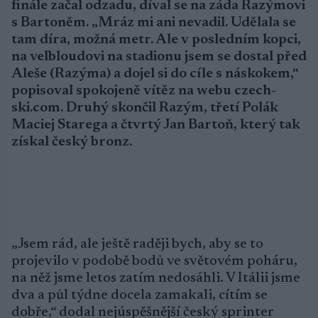
finále začal odzadu, díval se na záda Razýmovi
s Bartoněm. „Mráz mi ani nevadil. Udělala se
tam díra, možná metr. Ale v posledním kopci,
na velbloudovi na stadionu jsem se dostal před
Aleše (Razýma) a dojel si do cíle s náskokem,“
popisoval spokojeně vítěz na webu czech-
ski.com. Druhý skončil Razým, třetí Polák
Maciej Starega a čtvrtý Jan Bartoň, který tak
získal český bronz.
„Jsem rád, ale ještě raději bych, aby se to
projevilo v podobě bodů ve světovém poháru,
na něž jsme letos zatím nedosáhli. V Itálii jsme
dva a půl týdne docela zamakali, cítím se
dobře,“ dodal nejúspěšnější český sprinter