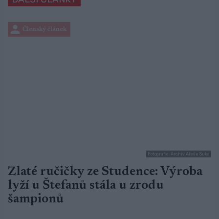
Členský článek
Fotografie: Archiv Aleše Suka
Zlaté ručičky ze Studence: Výroba
lyží u Štefanů stála u zrodu
šampionů