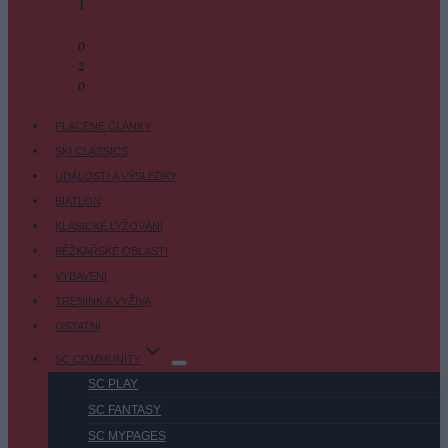
1
-
0
2
-
0
PLACENÉ ČLÁNKY
SKI CLASSICS
UDÁLOSTI A VÝSLEDKY
BIATLON
KLASICKÉ LYŽOVÁNÍ
BĚŽKAŘSKÉ OBLASTI
VYBAVENÍ
TRÉNINK A VÝŽIVA
OSTATNÍ
SC COMMUNITY
SC PLAY
SC FANTASY
SC MYPAGES