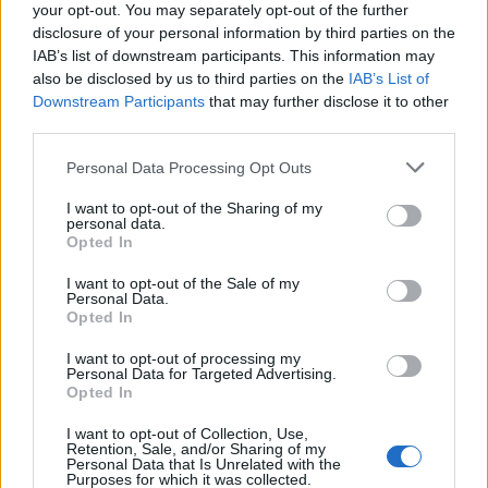
your opt-out. You may separately opt-out of the further
druhem. Karolína Grohová si minulý víkend
disclosure of your personal information by third parties on the
na akademickém šampionátu zlomila ruku.
IAB’s list of downstream participants. This information may
Petra Nováková, medailová naděje pro
also be disclosed by us to third parties on the
IAB’s List of
juniorské mistrovství světa v Turecku, si tady
Downstream Participants
that may further disclose it to other
v semifinálové jízdě vyhodila při prudkém
third parties.
záběru rameno. „Čeká ji zřejmě operace a tři
Please note that this website/app uses one or more Google
Personal Data Processing Opt Outs
měsíce pauza,“ posteskl si reprezentační
services and may gather and store information including but
trenér Jiří Šimůnek. Ve finále ještě zakopla a
not limited to your visit or usage behaviour. You may click to
I want to opt-out of the Sharing of my
personal data.
spadla Janečková… A česká jednička Eva
grant or deny consent to Google and its third-party tags to
Opted In
Nývltová, která se blýskla desátým místem ve
use your data for below specified purposes in below Google
sprintu při Tour de ski, po lehčím nachlazení
consent section.
I want to opt-out of the Sale of my
Personal Data.
nenastoupila.
Opted In
Šampionát pokračuje zítra 15 km (muži) a 10
I want to opt-out of processing my
Personal Data for Targeted Advertising.
km (ženy) klasicky i s Lukášem Bauerem a
Opted In
Martinem Jakšem.
I want to opt-out of Collection, Use,
Retention, Sale, and/or Sharing of my
Kompletní výsledky na www.fis-ski.com
Personal Data that Is Unrelated with the
Purposes for which it was collected.