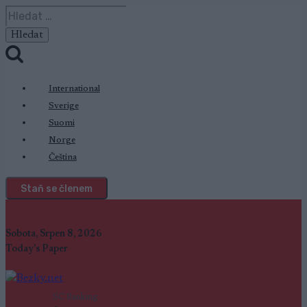
Přeskočit
Vyhledávání
na
obsah
International
Sverige
Suomi
Norge
Čeština
Staň se členem
Sobota, Srpen 8, 2026
Today's Paper
SC Ranking