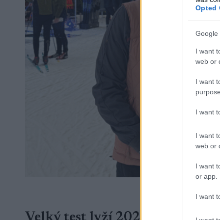
Opted 
Google 
I want t
web or d
I want t
purpose
I want 
I want t
web or d
I want t
or app.
Testovací osob
I want t
Velký test lyží 2025 – lyže na s
I want t