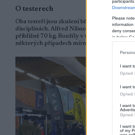
participants
Downstream 
O testerech
Please note
Oba testeři jsou zkušení běžkaři s mnohaleto
information 
disciplínách. Alfred Nilsson měří 185 cm a v
deny consent
přibližně 70 kg. Rozdíly v tělesné stavbě a st
in below Go
některých případech mírně lišily.
Persona
I want t
Opted 
I want t
Opted 
I want 
Advertis
Opted 
I want t
of my P
was col