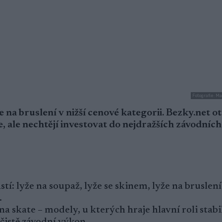
Fotografie: M
že na bruslení v nižší cenové kategorii. Bezky.net o
e, ale nechtějí investovat do nejdražších závodních
stí: lyže na soupaž, lyže se skinem, lyže na bruslení 
.
a skate – modely, u kterých hraje hlavní roli stabil
 čistě závodní výkon.