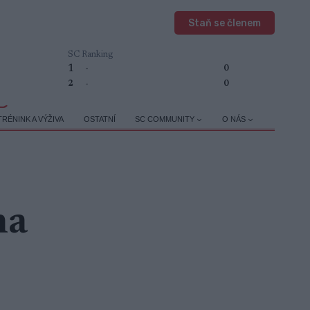
Staň se členem
SC Ranking
1
-
0
2
-
0
TRÉNINK A VÝŽIVA
OSTATNÍ
SC COMMUNITY
O NÁS
na