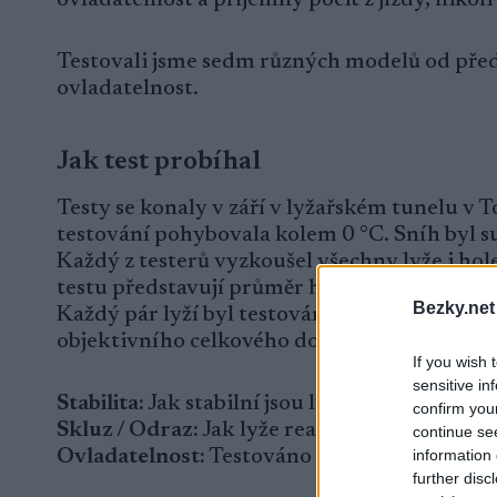
Testovali jsme sedm různých modelů od předn
ovladatelnost.
Jak test probíhal
Testy se konaly v září v lyžařském tunelu v To
testování pohybovala kolem 0 °C. Sníh byl 
Každý z testerů vyzkoušel všechny lyže i hol
testu představují průměr hodnocení obou te
Bezky.net
Každý pár lyží byl testován po dobu přibliž
objektivního celkového dojmu.
If you wish 
sensitive in
Stabilita:
Jak stabilní jsou lyže ve stopě i mimo
confirm you
Skluz / Odraz:
Jak lyže reaguje při odrazu – 
continue se
information 
Ovladatelnost:
Testováno v zatáčkách a při z
further disc