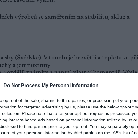
ích výrobců se zaměřením na stabilitu, skluz a
rsby (Švédsko). V tunelu je bezvětří a teplota se při
suchý a jemnozrnný.
e, rozdělil známky a napsal vlastní komentář. Výsl
sterů.
 -
Do Not Process My Personal Information
ně 10 minut v různorodém terénu, aby bylo dosaže
to opt-out of the sale, sharing to third parties, or processing of your per
formation for targeted advertising by us, please use the below opt-out s
 ni. Jaký je celkový pocit při jízdě?
r selection. Please note that after your opt-out request is processed y
jde energie do pohybu vpřed, nebo se ztrácí?
eing interest-based ads based on personal information utilized by us or
disclosed to third parties prior to your opt-out. You may separately opt-
měně stopy – jak snadno lze lyže vést a ovládat do 
losure of your personal information by third parties on the IAB’s list of