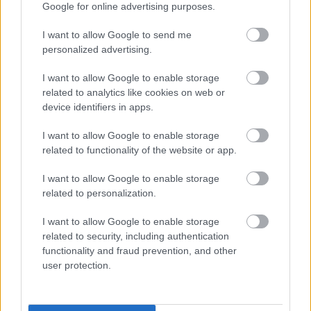
Google for online advertising purposes.
I want to allow Google to send me
Přihlaste se k odběru našeho
personalized advertising.
newsletteru
I want to allow Google to enable storage
related to analytics like cookies on web or
device identifiers in apps.
Upsat
I want to allow Google to enable storage
related to functionality of the website or app.
I want to allow Google to enable storage
related to personalization.
NEJČTĚNĚJŠÍ
I want to allow Google to enable storage
related to security, including authentication
functionality and fraud prevention, and other
user protection.
15
Z
Jak se
Dopin
Ambic
1
2
3
4
5
typů
biatlo
zlepši
g
e
těstov
nu do
t v
pohle
rodič