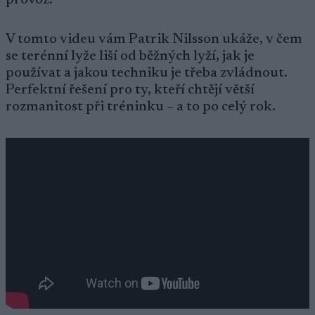
provoz.
V tomto videu vám Patrik Nilsson ukáže, v čem
se terénní lyže liší od běžných lyží, jak je
používat a jakou techniku je třeba zvládnout.
Perfektní řešení pro ty, kteří chtějí větší
rozmanitost při tréninku – a to po celý rok.