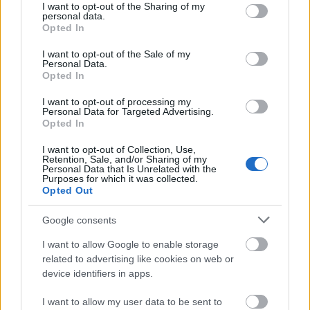
not limited to your visit or usage behaviour. You may click to
I want to opt-out of the Sharing of my
další modely kolečkových lyží (celkem 27
personal data.
grant or deny consent to Google and its third-party tags to
modelů pro různé úrovně lyžařů).
Více v
Opted In
use your data for below specified purposes in below Google
průvodci sezónou 2026
.
consent section.
I want to opt-out of the Sale of my
Personal Data.
Opted In
Videa na SC Play
I want to opt-out of processing my
Na SC Play máte přístup ke všem našim klipům s
Personal Data for Targeted Advertising.
Opted In
technikou, jak pro klasiku, tak i bruslení.
Klikněte zde!
I want to opt-out of Collection, Use,
Retention, Sale, and/or Sharing of my
Personal Data that Is Unrelated with the
Purposes for which it was collected.
Jako člen bezky.net máte přístup ke streamovací
Opted Out
službě SC Play, kde můžete sledovat také
všechny závody Ski Classics Pro Tour a vybrané
Google consents
závody – challengery. K dispozici je také kvalitní
I want to allow Google to enable storage
videoarchiv se závody ze všech sezón Ski
related to advertising like cookies on web or
Classics.
device identifiers in apps.
I want to allow my user data to be sent to