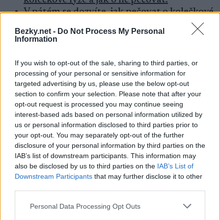
kolečkové lyže a jak o ně pečovat.
V pátém se dozvíte, jak pečovat o kolečkové
lyže.
Bezky.net -
Do Not Process My Personal
Information
Další užitečné odkazy
If you wish to opt-out of the sale, sharing to third parties, or
Pro mnoho lyžařů znamená květen začátek nové
processing of your personal or sensitive information for
sezóny a suché přípravy, ve které je trénink na
targeted advertising by us, please use the below opt-out
kolečkových lyžích nezbytnou součástí. Přestože
section to confirm your selection. Please note that after your
opt-out request is processed you may continue seeing
jsou kolečkové lyže nejspecifičtější formou
interest-based ads based on personal information utilized by
tréninku, může hrozit riziko zranění a nehod.
us or personal information disclosed to third parties prior to
Tušíte, jak se nehodám vyvarovat? Znáte
your opt-out. You may separately opt-out of the further
pravidla jízdy na kolečkových lyžích v naší
disclosure of your personal information by third parties on the
republice?
Čtěte více zde.
IAB’s list of downstream participants. This information may
also be disclosed by us to third parties on the
IAB’s List of
Downstream Participants
that may further disclose it to other
Pro některé z vás nastal čas obnovit svoji sbírku
third parties.
kolečkových lyží, pro jiného koupit si své první
kolečkové lyže. Podívejte se na našeho průvodce
Please note that this website/app uses one or more Google
Personal Data Processing Opt Outs
services and may gather and store information including but
kolečkovými lyžemi – nyní aktualizovaného o