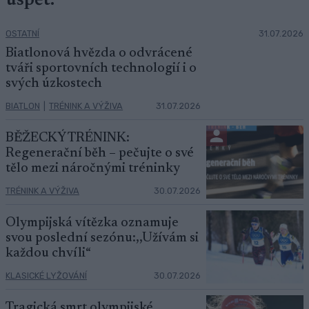
uspět.“
OSTATNÍ
31.07.2026
Biatlonová hvězda o odvrácené
tváři sportovních technologií i o
svých úzkostech
BIATLON
|
TRÉNINK A VÝŽIVA
31.07.2026
BĚŽECKÝ TRÉNINK:
Regenerační běh – pečujte o své
tělo mezi náročnými tréninky
TRÉNINK A VÝŽIVA
30.07.2026
Olympijská vítězka oznamuje
svou poslední sezónu:,,Užívám si
každou chvíli“
KLASICKÉ LYŽOVÁNÍ
30.07.2026
Tragická smrt olympijské