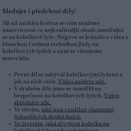
Sledujte i předchozí díly!
Již od začátku května se vám snažíme
naservírovat co nejkvalitnější obsah zaměřující
se na kolečkové lyže. Nejprve se jednalo o videa s
klasickou i volnou technikou jízdy na
kolečkových lyžích a nyní se věnujeme
materiálu.
První díl se zabýval kolečkovými lyžemi a
jak na nich začít.
Video najdete zde.
V druhém díle jsme se zaměřili na
bezpečnost na kolečkových lyžích.
Video
shlédněte zde.
Ve třetím,
jaké jsou rozdílné vlastnosti
jednotlivých druhů kolců.
Ve čtvrtém, jaká si vybrat kolečka na