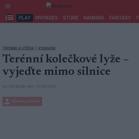
Přeskočit
na
PLAY
MYPAGES
STORE
RANKING
FANTASY
obsah
TRÉNINK A VÝŽIVA
|
VYBAVENÍ
Terénní kolečkové lyže –
vyjeďte mimo silnice
• 27.05.2026
AUTOR BEZKY.NET
Členský článek