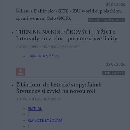
29.07.2026
Photo: Manzoni/NordicFocus
TRÉNINK NA KOLEČKOVÝCH LYŽÍCH:
Intervaly do vrchu – posuňte si své limity
AUTOR ADÉLA ROČÁRKOVÁ/BEZKY.NET
TRÉNINK A VÝŽIVA
29.07.2026
Photo: Bezky.net
Z biatlonu do běžecké stopy: Jakub
Štvrtecký si zvyká na novou roli
AUTOR ADÉLA ROČÁRKOVÁ
BIATLON
|
KLASICKÉ LYŽOVÁNÍ
|