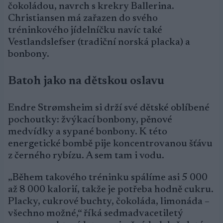
čokoládou, navrch s krekry Ballerina.
Christiansen má zařazen do svého
tréninkového jídelníčku navíc také
Vestlandslefser (tradiční norská placka) a
bonbony.
Batoh jako na dětskou oslavu
Endre Strømsheim si drží své dětské oblíbené
pochoutky: žvýkací bonbony, pěnové
medvídky a sypané bonbony. K této
energetické bombě pije koncentrovanou šťávu
z černého rybízu. A sem tam i vodu.
„Během takového tréninku spálíme asi 5 000
až 8 000 kalorií, takže je potřeba hodně cukru.
Placky, cukrové buchty, čokoláda, limonáda –
všechno možné,“ říká sedmadvacetiletý