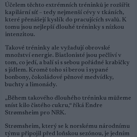
Účelem těchto extrémních tréninků je rozšířit
kapilární síť – tedy nejmenší cévy v tkáních,
které přenášejí kyslík do pracujících svalů. K
tomu jsou nejlepší dlouhé tréninky s nízkou
intenzitou.
Takové tréninky ale vyžadují obrovské
množství energie. Biatlonisté jsou pečliví v
tom, co jedí, a balí si s sebou pořádné krabičky
s jídlem. Kromě toho si berou i sypané
bonbony, čokoládové pěnové medvídky,
buchty a limonády.
„Během takového dlouhého tréninku můžeme
sníst kilo čistého cukru,“ říká Endre
Strømsheim pro NRK.
Strømsheim, který se k norskému národnímu
týmu připojil před loňskou sezónou, je jedním