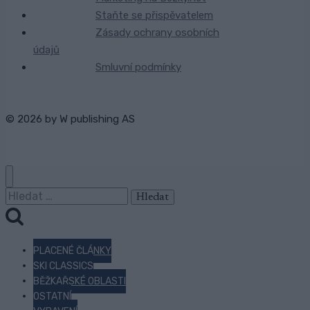
Staňte se přispěvatelem
Zásady ochrany osobních
údajů
Smluvní podmínky
© 2026 by
W publishing AS
Vyhledávání
PLACENÉ ČLÁNKY
SKI CLASSICS
BĚŽKAŘSKÉ OBLASTI
OSTATNÍ