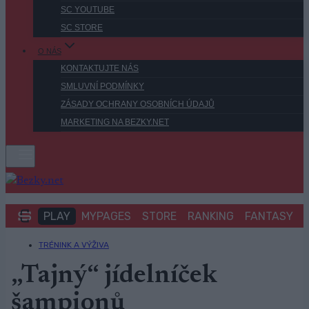
SC YOUTUBE
SC STORE
O NÁS
KONTAKTUJTE NÁS
SMLUVNÍ PODMÍNKY
ZÁSADY OCHRANY OSOBNÍCH ÚDAJŮ
MARKETING NA BEZKY.NET
PLAY
MYPAGES
STORE
RANKING
FANTASY
TRÉNINK A VÝŽIVA
„Tajný“ jídelníček
šampionů