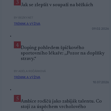
3
Jak se zlepšit v soupaži na běžkách
BY BEZKY.NET
TRÉNINK A VÝŽIVA
09.02.2026
4
Doping pohledem špičkového
sportovního lékaře: ,,Pozor na doplňky
stravy.“
BY ADÉLA ROČÁRKOVÁ
TRÉNINK A VÝŽIVA
10.07.2026
5
Ambice rodičů jako zabiják talentu. Co
stojí za úspěchem vrcholového