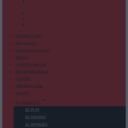
1
-
0
2
-
0
PLACENÉ ČLÁNKY
SKI CLASSICS
UDÁLOSTI A VÝSLEDKY
BIATLON
KLASICKÉ LYŽOVÁNÍ
BĚŽKAŘSKÉ OBLASTI
VYBAVENÍ
TRÉNINK A VÝŽIVA
OSTATNÍ
SC COMMUNITY
SC PLAY
SC FANTASY
SC MYPAGES