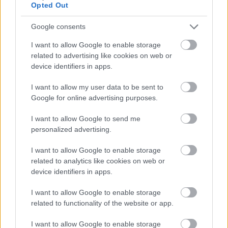
Opted Out
Přihlaste se k odběru našeho
newsletteru
Google consents
I want to allow Google to enable storage
related to advertising like cookies on web or
Upsat
device identifiers in apps.
I want to allow my user data to be sent to
Google for online advertising purposes.
I want to allow Google to send me
personalized advertising.
NEJČTĚNĚJŠÍ
I want to allow Google to enable storage
related to analytics like cookies on web or
device identifiers in apps.
I want to allow Google to enable storage
related to functionality of the website or app.
1
I want to allow Google to enable storage
15 typů těstovin, 80 dezertů – jak se