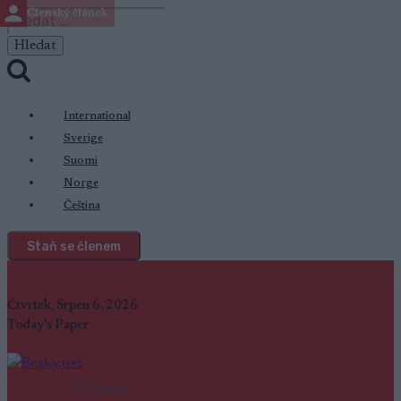
Členský článek
Přeskočit
Vyhledávání
na
obsah
International
Sverige
Suomi
Norge
Čeština
Staň se členem
Čtvrtek, Srpen 6, 2026
Today's Paper
SC Ranking