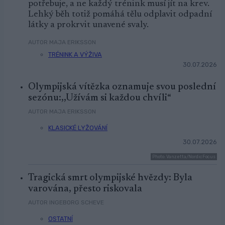
potřebuje, a ne každý trénink musí jít na krev.
Lehký běh totiž pomáhá tělu odplavit odpadní
látky a prokrvit unavené svaly.
AUTOR MAJA ERIKSSON
TRÉNINK A VÝŽIVA
30.07.2026
Olympijská vítězka oznamuje svou poslední
sezónu:,,Užívám si každou chvíli“
AUTOR MAJA ERIKSSON
KLASICKÉ LYŽOVÁNÍ
30.07.2026
Photo: Vanzetta/NordicFocus
Tragická smrt olympijské hvězdy: Byla
varována, přesto riskovala
AUTOR INGEBORG SCHEVE
OSTATNÍ