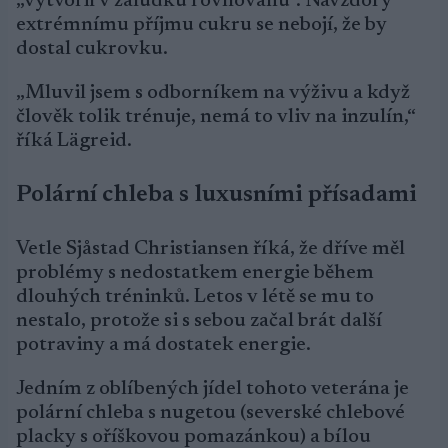
„vytvořil v žaludku rovnováhu“. Navzdory
extrémnímu příjmu cukru se nebojí, že by
dostal cukrovku.
„Mluvil jsem s odborníkem na výživu a když
člověk tolik trénuje, nemá to vliv na inzulín,“
říká Lägreid.
Polární chleba s luxusními přísadami
Vetle Sjåstad Christiansen říká, že dříve měl
problémy s nedostatkem energie během
dlouhých tréninků. Letos v létě se mu to
nestalo, protože si s sebou začal brát další
potraviny a má dostatek energie.
Jedním z oblíbených jídel tohoto veterána je
polární chleba s nugetou (severské chlebové
placky s oříškovou pomazánkou) a bílou