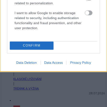
related to personalization.
stravují favorité Tour...
I want to allow Google to enable storage
BY INGEBORG SCHEVE
related to security, including authentication
functionality and fraud prevention, and other
TRÉNINK A VÝŽIVA
user protection.
04.07.2026
2
CONFIRM
Z biatlonu do běžecké stopy: Jakub
Štvrtecký si zvyká na novou roli
Data Deletion
Data Access
Privacy Policy
BY ADÉLA ROČÁRKOVÁ
BIATLON
|
KLASICKÉ LYŽOVÁNÍ
|
TRÉNINK A VÝŽIVA
28.07.2026