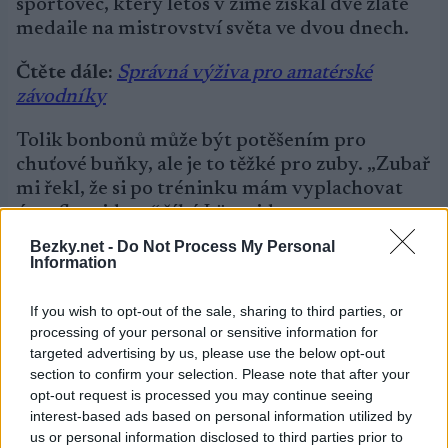
sportovec, který letos v zimě získal dvě zlaté
medaile na mistrovství světa ve dvou dnech.
Čtěte dále:
Správná výživa pro amatérské
závodníky
Tolik bonbonů může být potěšením pro
chuťové buňky, ale je to těžké pro zuby. „Zubař
mi řekl, že si po tréninku mám vyplachovat
ústa fluoridem,“ říká Lägreid.
Bezky.net -
Do Not Process My Personal
Biatlonisté nejsou zdaleka jediní, kdo
Information
potřebuje hodně energie během dlouhých
tréninků. Cyklističtí profesionálové a
If you wish to opt-out of the sale, sharing to third parties, or
triatlonisté jsou již dávno napřed, pokud jde o
processing of your personal or sensitive information for
znalosti z oblasti příjmu energie.
targeted advertising by us, please use the below opt-out
section to confirm your selection. Please note that after your
opt-out request is processed you may continue seeing
interest-based ads based on personal information utilized by
us or personal information disclosed to third parties prior to