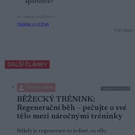
sportovce?
BY JAKUB OPOČENSKÝ
TRÉNINK A VÝŽIVA
11.07.2026
DALŠÍ ČLÁNKY
Členský článek
Fotografie: Bezky.net
BĚŽECKÝ TRÉNINK:
Regenerační běh – pečujte o své
tělo mezi náročnými tréninky
Někdy je regenerace to jediné, co tělo