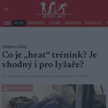
Přeskočit
na
obsah
PLAY
MYPAGES
STORE
RANKING
FANTASY
TRÉNINK A VÝŽIVA
Co je „heat“ trénink? Je
vhodný i pro lyžaře?
• 31.10.2024
AUTOR INGEBORG SCHEVE/VENDULA KŘOUSTKOVÁ
Členský článek