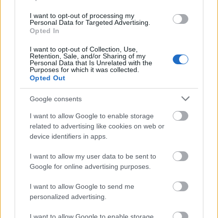
Může mít
i
negativní vliv
I want to opt-out of processing my
Personal Data for Targeted Advertising.
Rogn zdůrazňuje, že tréninkové bloky v horku,
Opted In
zejména v období před závodní sezónou,
I want to opt-out of Collection, Use,
představují značné riziko a mohou být i
Retention, Sale, and/or Sharing of my
Personal Data that Is Unrelated with the
kontraproduktivní.
Purposes for which it was collected.
Opted Out
„U sportovců, kteří již hodně trénují, existuje
Google consents
velké riziko, že zvýšení zátěže způsobí jejich
přepnutí na špatnou stranu,“ říká a pokračuje:
I want to allow Google to enable storage
related to advertising like cookies on web or
device identifiers in apps.
„A obecně byste neměli zkoušet nové věci těsně
před závodním obdobím. Kromě toho může být
I want to allow my user data to be sent to
také kontraproduktivního v tom, když musíte
Google for online advertising purposes.
trénovat ve velkém horku v období, kdy si
I want to allow Google to send me
zároveň zvykáte na závodění v chladu. Jinými
personalized advertising.
slovy, není to něco, co byste měli zkoušet na
vlastní pěst na začátku sezóny. Místo toho byste
I want to allow Google to enable storage