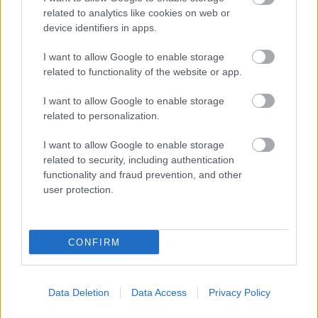
o tom měli uvažovat na jaře, jako o součásti
related to analytics like cookies on web or
dlouhodobého plánu.“
device identifiers in apps.
I want to allow Google to enable storage
Rogn však zdůrazňuje, že pro naprostou většinu
related to functionality of the website or app.
lidí existuje řada tradičních, osvědčených
metod, které mohou poskytnout stejně dobrý
I want to allow Google to enable storage
related to personalization.
pokrok jako trénink v horku.
I want to allow Google to enable storage
„Hlavním efektem tréninku v horku je, že
related to security, including authentication
tréninky zatěžují organismus více, než
functionality and fraud prevention, and other
user protection.
ekvivalentní tréninky v běžném prostředí.
Pokud však chcete zvýšit tréninkovou zátěž, je
přirozenější zvolit jiná osvědčené metody, jako je
více tréninku, vyšší intenzita a běžný výškový
CONFIRM
trénink,“ říká Rogn.
Data Deletion
Data Access
Privacy Policy