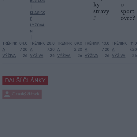
BIATLON
ky
o
|
stravy
sport
KLASICK
.“
ovce?
É
LYŽOVÁ
NÍ
|
TRÉNINK
04.0
TRÉNINK
28.0
TRÉNINK
09.0
TRÉNINK
10.0
TRÉNINK
11.0
A
7.20
A
7.20
A
2.20
A
7.20
A
7.20
VÝŽIVA
26
VÝŽIVA
26
VÝŽIVA
26
VÝŽIVA
26
VÝŽIVA
26
DALŠÍ ČLÁNKY
Členský článek