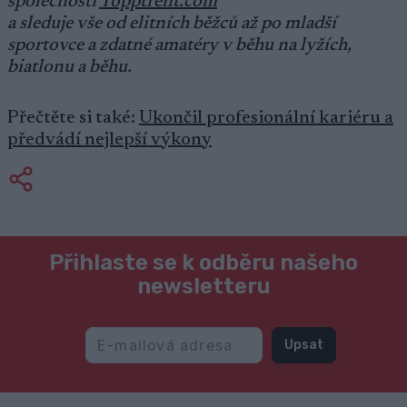
společnosti
Topptrent.com
a sleduje vše od elitních běžců až po mladší
sportovce a zdatné amatéry v běhu na lyžích,
biatlonu a běhu.
Přečtěte si také:
Ukončil profesionální kariéru a
předvádí nejlepší výkony
Přihlaste se k odběru našeho
newsletteru
Upsat