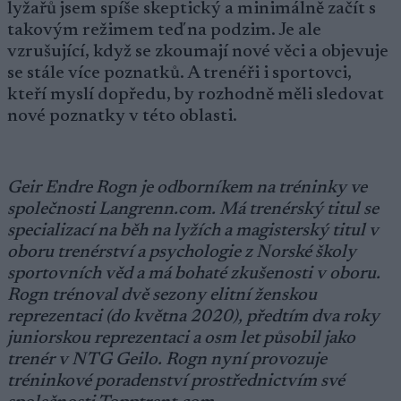
lyžařů jsem spíše skeptický a minimálně začít s
takovým režimem teď na podzim. Je ale
vzrušující, když se zkoumají nové věci a objevuje
se stále více poznatků. A trenéři i sportovci,
kteří myslí dopředu, by rozhodně měli sledovat
nové poznatky v této oblasti.
Geir Endre Rogn je odborníkem na tréninky ve
společnosti Langrenn.com.
Má trenérský titul se
specializací na běh na lyžích a magisterský titul v
oboru trenérství a psychologie z Norské školy
sportovních věd a má bohaté zkušenosti v oboru.
Rogn trénoval dvě sezony elitní ženskou
reprezentaci (do května 2020), předtím dva roky
juniorskou reprezentaci a osm let působil jako
trenér v NTG Geilo.
Rogn nyní provozuje
tréninkové poradenství prostřednictvím své