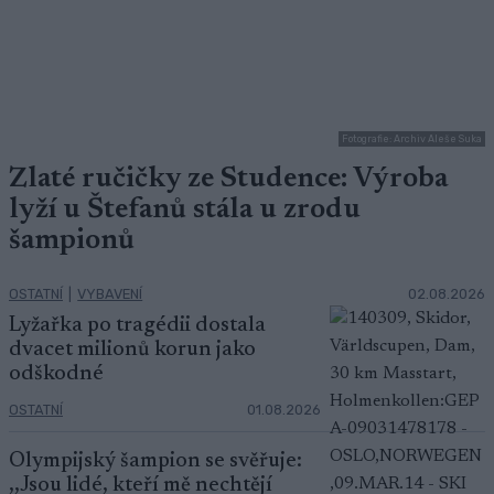
Fotografie: Archiv Aleše Suka
Zlaté ručičky ze Studence: Výroba
lyží u Štefanů stála u zrodu
šampionů
OSTATNÍ
|
VYBAVENÍ
02.08.2026
Lyžařka po tragédii dostala
dvacet milionů korun jako
odškodné
OSTATNÍ
01.08.2026
Olympijský šampion se svěřuje:
,,Jsou lidé, kteří mě nechtějí