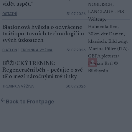
vidět uspět.“
OSTATNÍ
31.07.2026
Biatlonová hvězda o odvrácené
tváři sportovních technologií i o
svých úzkostech
BIATLON
|
TRÉNINK A VÝŽIVA
31.07.2026
BĚŽECKÝ TRÉNINK:
Regenerační běh – pečujte o své
tělo mezi náročnými tréninky
TRÉNINK A VÝŽIVA
30.07.2026
Back to Frontpage