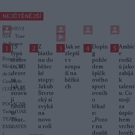
NEJČTĚNĚJŠÍ
15
Z
Jak se
Dopin
Ambic
1
2
3
4
5
typů
biatlo
zlepši
g
e
těstov
nu do
t v
pohle
rodič
in, 80
běžec
soupa
dem
ů jako
dezer
ké
ži na
špičk
zabijá
tů –
stopy:
běžká
ového
k
jak se
Jakub
ch
sport
talent
stravu
Štvrte
ovníh
u. Co
jí
cký si
o
stojí
favori
zvyká
lékař
za
té
na
e:
úspěc
Tour..
novo
,,Pozo
hem
.
u roli
r na
vrcho
doplň
lovéh