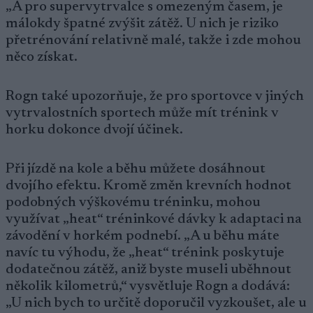
„A pro supervytrvalce s omezeným časem, je
málokdy špatné zvýšit zátěž. U nich je riziko
přetrénování relativně malé, takže i zde mohou
něco získat.
Rogn také upozorňuje, že pro sportovce v jiných
vytrvalostních sportech může mít trénink v
horku dokonce dvojí účinek.
Při jízdě na kole a běhu můžete dosáhnout
dvojího efektu. Kromě změn krevních hodnot
podobných výškovému tréninku, mohou
využívat „heat“ tréninkové dávky k adaptaci na
závodění v horkém podnebí. „A u běhu máte
navíc tu výhodu, že „heat“ trénink poskytuje
dodatečnou zátěž, aniž byste museli uběhnout
několik kilometrů,“ vysvětluje Rogn a dodává:
„U nich bych to určitě doporučil vyzkoušet, ale u