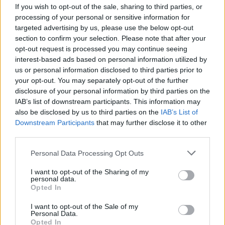
If you wish to opt-out of the sale, sharing to third parties, or
processing of your personal or sensitive information for
targeted advertising by us, please use the below opt-out
section to confirm your selection. Please note that after your
opt-out request is processed you may continue seeing
interest-based ads based on personal information utilized by
us or personal information disclosed to third parties prior to
your opt-out. You may separately opt-out of the further
disclosure of your personal information by third parties on the
IAB’s list of downstream participants. This information may
also be disclosed by us to third parties on the
IAB’s List of
Downstream Participants
that may further disclose it to other
third parties.
Please note that this website/app uses one or more Google
Personal Data Processing Opt Outs
Petter Northug je jedním z těch, kteří pravidelně a
services and may gather and store information including but
systematicky využívají nadmořskou výšku ve svém
not limited to your visit or usage behaviour. You may click to
I want to opt-out of the Sharing of my
tréninku, a to jak během své kariéry ve Světovém poháru,
personal data.
grant or deny consent to Google and its third-party tags to
tak po svém návratu k běhu na lyžích. Zde z Val Senales na
Opted In
use your data for below specified purposes in below Google
podzim 2017. Foto: Bildbyrån
consent section.
I want to opt-out of the Sale of my
Personal Data.
Opted In