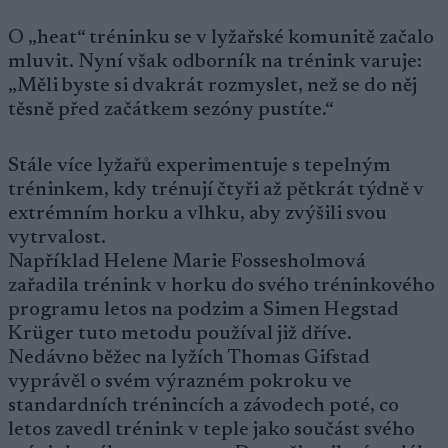
O „heat“ tréninku se v lyžařské komunitě začalo
mluvit. Nyní však odborník na trénink varuje:
„Měli byste si dvakrát rozmyslet, než se do něj
těsně před začátkem sezóny pustíte.“
Stále více lyžařů experimentuje s tepelným
tréninkem, kdy trénují čtyři až pětkrát týdně v
extrémním horku a vlhku, aby zvýšili svou
vytrvalost.
Například Helene Marie Fossesholmová
zařadila trénink v horku do svého tréninkového
programu letos na podzim a Simen Hegstad
Krüger tuto metodu používal již dříve.
Nedávno běžec na lyžích Thomas Gifstad
vyprávěl o svém výrazném pokroku ve
standardních trénincích a závodech poté, co
letos zavedl trénink v teple jako součást svého