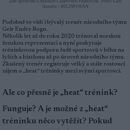
Zde společně s Maiken Caspersen Fallaovou. Foto: Carl
Sandin / BILDBYRÅN
Podobně to vidí i bývalý trenér národního týmu
Geir Endre Rogn.
Několik let až do roku 2020 trénoval norskou
ženskou reprezentaci a nyní poskytuje
tréninkovou podporu řadě sportovců v běhu na
lyžích a biatlonu až po úroveň národního týmu.
Zkušený trenér registruje velký a stále rostoucí
zájem o „heat“ tréninky mezi svými sportovci.
Ale co přesně je „heat“ trénink?
Funguje?
A je možné z „heat“
tréninku něco vytěžit?
Pokud