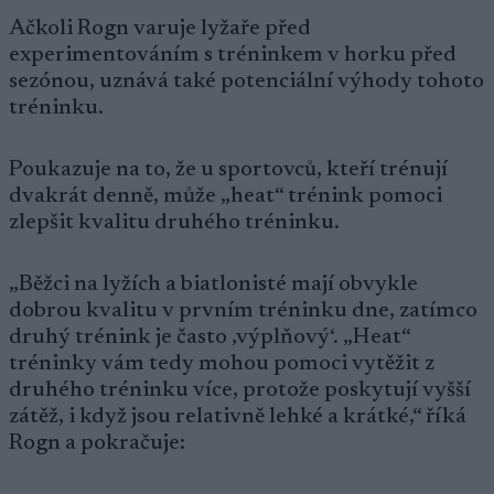
Ačkoli Rogn varuje lyžaře před
experimentováním s tréninkem v horku před
sezónou, uznává také potenciální výhody tohoto
tréninku.
Poukazuje na to, že u sportovců, kteří trénují
dvakrát denně, může „heat“ trénink pomoci
zlepšit kvalitu druhého tréninku.
„Běžci na lyžích a biatlonisté mají obvykle
dobrou kvalitu v prvním tréninku dne, zatímco
druhý trénink je často ‚výplňový‘. „Heat“
tréninky vám tedy mohou pomoci vytěžit z
druhého tréninku více, protože poskytují vyšší
zátěž, i když jsou relativně lehké a krátké,“ říká
Rogn a pokračuje: