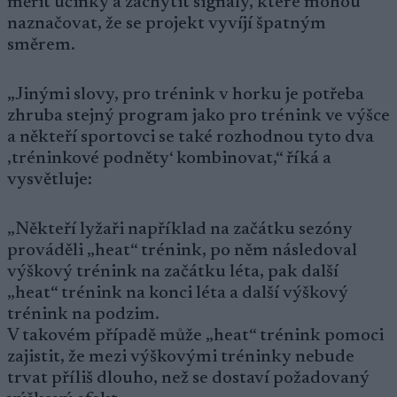
měřit účinky a zachytit signály, které mohou
naznačovat, že se projekt vyvíjí špatným
směrem.
„Jinými slovy, pro trénink v horku je potřeba
zhruba stejný program jako pro trénink ve výšce
a někteří sportovci se také rozhodnou tyto dva
‚tréninkové podněty‘ kombinovat,“ říká a
vysvětluje:
„Někteří lyžaři například na začátku sezóny
prováděli „heat“ trénink, po něm následoval
výškový trénink na začátku léta, pak další
„heat“ trénink na konci léta a další výškový
trénink na podzim.
V takovém případě může „heat“ trénink pomoci
zajistit, že mezi výškovými tréninky nebude
trvat příliš dlouho, než se dostaví požadovaný