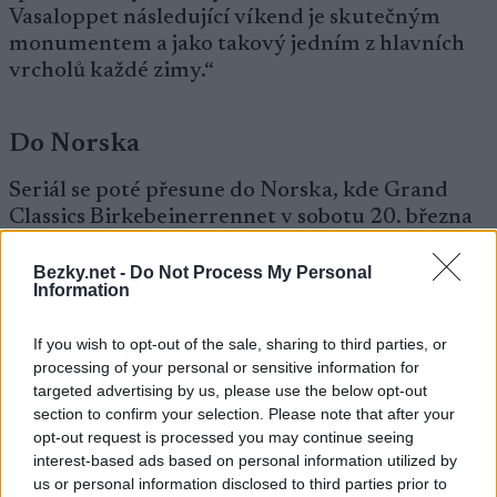
Vasaloppet následující víkend je skutečným
monumentem a jako takový jedním z hlavních
vrcholů každé zimy.“
Do Norska
Seriál se poté přesune do Norska, kde Grand
Classics Birkebeinerrennet v sobotu 20. března
provede závodníky 53 km trasou norskými
horami.
Bezky.net -
Do Not Process My Personal
Information
„Po volném víkendu po Vasaloppetu se lyžaři
If you wish to opt-out of the sale, sharing to third parties, or
připravují na poslední 500bodový závod Grand
processing of your personal or sensitive information for
Classics sezóny – velkolepý Birkebeinerrennet.
targeted advertising by us, please use the below opt-out
Letos Birken snížil povinnou hmotnost batohu z
section to confirm your selection. Please note that after your
opt-out request is processed you may continue seeing
3,5 kg na 2 kg. Birken je, jako vždy, poslední akcí
interest-based ads based on personal information utilized by
Grand Classics sezóny,“ říká Nilsson.
us or personal information disclosed to third parties prior to