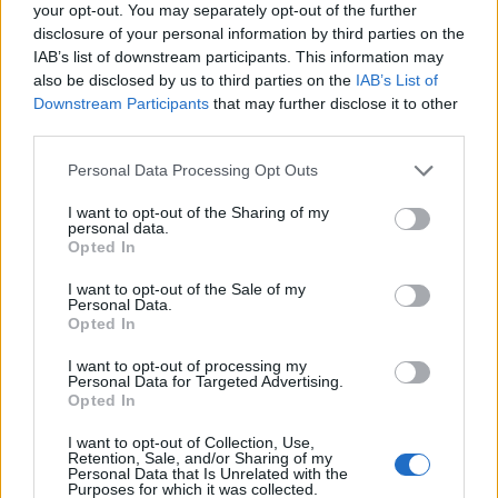
your opt-out. You may separately opt-out of the further
disclosure of your personal information by third parties on the
Grand Finale na arktickém severu
IAB’s list of downstream participants. This information may
also be disclosed by us to third parties on the
IAB’s List of
Ski Classics World Championship poté
Downstream Participants
that may further disclose it to other
vyvrcholí norským dvojzávodem na začátku
third parties.
dubna. V sobotu 3. dubna se koná Reistadløpet
Please note that this website/app uses one or more Google
na 35 km, Grand Finale Summit 2 Senja pak
Personal Data Processing Opt Outs
services and may gather and store information including but
uzavře sezónu XVIII na 60 km v neděli 4. dubna
not limited to your visit or usage behaviour. You may click to
I want to opt-out of the Sharing of my
2027.
personal data.
grant or deny consent to Google and its third-party tags to
Opted In
use your data for below specified purposes in below Google
consent section.
„Grandfinálový víkend opět uzavírá sezónu v
I want to opt-out of the Sale of my
Personal Data.
tom nejúžasnějším prostředí. Tratě zůstávají
Opted In
stejné jako v loni a jakmile závodníci v neděli
odpoledne dorazí do Finnsnes, mohou všechny
I want to opt-out of processing my
Personal Data for Targeted Advertising.
Pro týmy konečně slavit své úspěchy,“ uzavírá
Opted In
David Nilsson, ředitel Ski Classics.
I want to opt-out of Collection, Use,
Retention, Sale, and/or Sharing of my
Personal Data that Is Unrelated with the
Podrobnější informace o závodech XVIII. sezóny
Purposes for which it was collected.