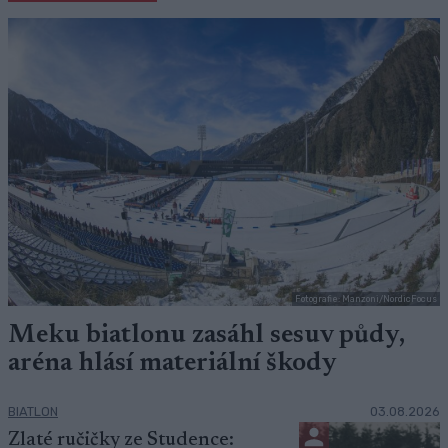
Fotografie: Manzoni/NordicFocus
Meku biatlonu zasáhl sesuv půdy,
aréna hlásí materiální škody
BIATLON
03.08.2026
Zlaté ručičky ze Studence: