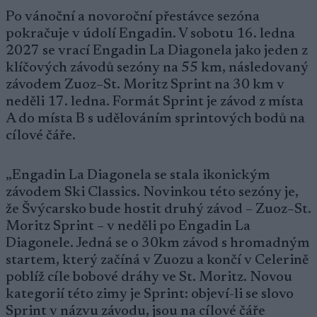
Po vánoční a novoroční přestávce sezóna
pokračuje v údolí Engadin. V sobotu 16. ledna
2027 se vrací Engadin La Diagonela jako jeden z
klíčových závodů sezóny na 55 km, následovaný
závodem Zuoz–St. Moritz Sprint na 30 km v
neděli 17. ledna. Formát Sprint je závod z místa
A do místa B s udělováním sprintových bodů na
cílové čáře.
„Engadin La Diagonela se stala ikonickým
závodem Ski Classics. Novinkou této sezóny je,
že Švýcarsko bude hostit druhý závod – Zuoz–St.
Moritz Sprint – v neděli po Engadin La
Diagonele. Jedná se o 30km závod s hromadným
startem, který začíná v Zuozu a končí v Celerině
poblíž cíle bobové dráhy ve St. Moritz. Novou
kategorií této zimy je Sprint: objeví-li se slovo
Sprint v názvu závodu, jsou na cílové čáře