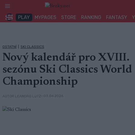
Přeskočit
na
PLAY
MYPAGES
STORE
RANKING
FANTASY
obsah
OSTATNÍ
|
SKI CLASSICS
Nový kalendář pro XVIII.
sezónu Ski Classics World
Championship
• 03.06.2026
AUTOR LEANDRO LUTZ