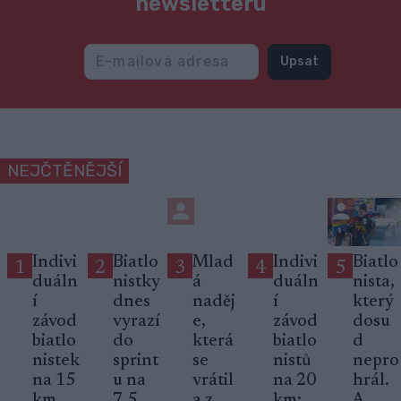
newsletteru
Upsat
NEJČTĚNĚJŠÍ
Indivi
Biatlo
Mlad
Indivi
Biatlo
1
2
3
4
5
duáln
nistky
á
duáln
nista,
í
dnes
naděj
í
který
závod
vyrazí
e,
závod
dosu
biatlo
do
která
biatlo
d
nistek
sprint
se
nistů
nepro
na 15
u na
vrátil
na 20
hrál.
km,
7,5
a z
km:
A