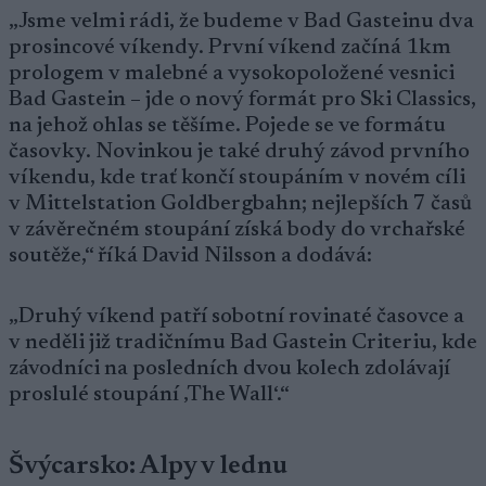
„Jsme velmi rádi, že budeme v Bad Gasteinu dva
prosincové víkendy. První víkend začíná 1km
prologem v malebné a vysokopoložené vesnici
Bad Gastein – jde o nový formát pro Ski Classics,
na jehož ohlas se těšíme. Pojede se ve formátu
časovky. Novinkou je také druhý závod prvního
víkendu, kde trať končí stoupáním v novém cíli
v Mittelstation Goldbergbahn; nejlepších 7 časů
v závěrečném stoupání získá body do vrchařské
soutěže,“ říká David Nilsson a dodává:
„Druhý víkend patří sobotní rovinaté časovce a
v neděli již tradičnímu Bad Gastein Criteriu, kde
závodníci na posledních dvou kolech zdolávají
proslulé stoupání ‚The Wall‘.“
Švýcarsko: Alpy v lednu