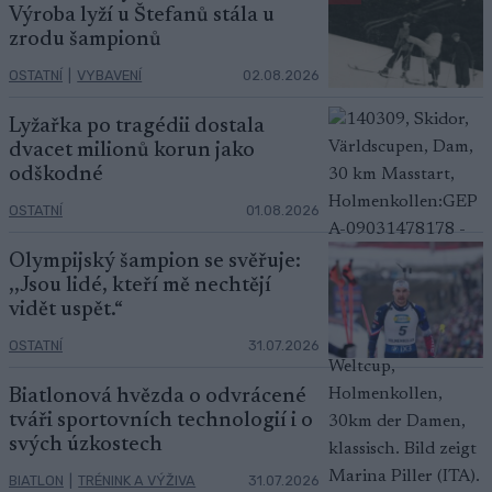
Výroba lyží u Štefanů stála u
zrodu šampionů
OSTATNÍ
|
VYBAVENÍ
02.08.2026
Lyžařka po tragédii dostala
dvacet milionů korun jako
odškodné
OSTATNÍ
01.08.2026
Olympijský šampion se svěřuje:
,,Jsou lidé, kteří mě nechtějí
vidět uspět.“
OSTATNÍ
31.07.2026
Biatlonová hvězda o odvrácené
tváři sportovních technologií i o
svých úzkostech
BIATLON
|
TRÉNINK A VÝŽIVA
31.07.2026