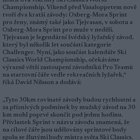
hostit dva víkendy Ski Classics World
Championship. Víkend před Vasaloppetem nově
tvoří dva kratší závody: Oxberg–Mora Sprint
pro ženy, známý také jako Tjejvasan, v sobotu a
Oxberg–Mora Sprint pro muže v neděli.
Tjejvasan je legendární švédský lyžařský závod,
který byl několik let součástí kategorie
Challenger. Nyní, jako součást kalendáře Ski
Classics World Championship, očekáváme
výrazně větší zastoupení závodníků Pro Teamů
na startovní čáře vedle rekreačních lyžařek,“
říká David Nilsson a dodává:
„Tyto 30km rovinaté závody budou rychlostní a
za příznivých podmínek by mužský závod na 30
km mohl poprvé skončit pod jednu hodinu.
Přívlastek Sprint v názvu závodu znamená, že
na cílové čáře jsou udělovány sprintové body
spolu se žlutými body mistra světa Ski Classics.