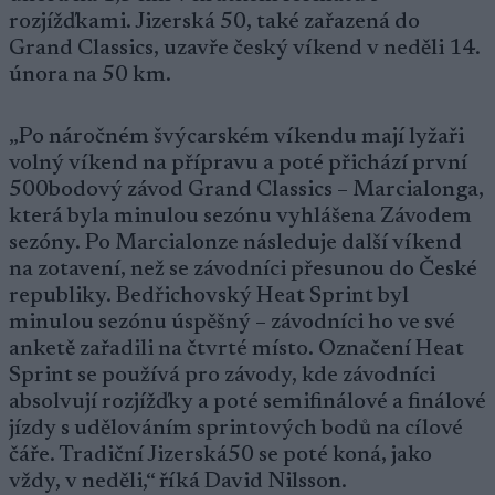
rozjížďkami. Jizerská 50, také zařazená do
Grand Classics, uzavře český víkend v neděli 14.
února na 50 km.
„Po náročném švýcarském víkendu mají lyžaři
volný víkend na přípravu a poté přichází první
500bodový závod Grand Classics – Marcialonga,
která byla minulou sezónu vyhlášena Závodem
sezóny. Po Marcialonze následuje další víkend
na zotavení, než se závodníci přesunou do České
republiky. Bedřichovský Heat Sprint byl
minulou sezónu úspěšný – závodníci ho ve své
anketě zařadili na čtvrté místo. Označení Heat
Sprint se používá pro závody, kde závodníci
absolvují rozjížďky a poté semifinálové a finálové
jízdy s udělováním sprintových bodů na cílové
čáře. Tradiční Jizerská50 se poté koná, jako
vždy, v neděli,“ říká David Nilsson.