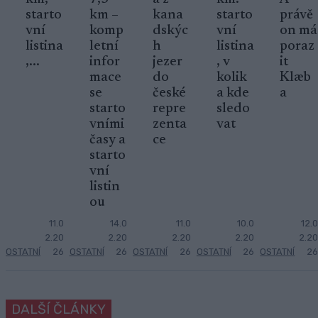
starto
km –
kana
starto
právě
vní
komp
dskýc
vní
on má
listina
letní
h
listina
poraz
,...
infor
jezer
, v
it
mace
do
kolik
Klæb
se
české
a kde
a
starto
repre
sledo
vními
zenta
vat
časy a
ce
starto
vní
listin
ou
11.0
14.0
11.0
10.0
12.0
2.20
2.20
2.20
2.20
2.20
OSTATNÍ
26
OSTATNÍ
26
OSTATNÍ
26
OSTATNÍ
26
OSTATNÍ
26
DALŠÍ ČLÁNKY