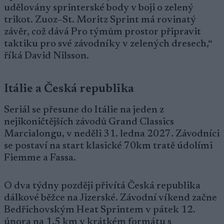
udělovány sprinterské body v boji o zelený
trikot. Zuoz–St. Moritz Sprint má rovinatý
závěr, což dává Pro týmům prostor připravit
taktiku pro své závodníky v zelených dresech,“
říká David Nilsson.
Itálie a Česká republika
Seriál se přesune do Itálie na jeden z
nejikoničtějších závodů Grand Classics
Marcialongu, v neděli 31. ledna 2027. Závodníci
se postaví na start klasické 70km tratě údolími
Fiemme a Fassa.
O dva týdny později přivítá Česká republika
dálkové běžce na Jizerské. Závodní víkend začne
Bedřichovským Heat Sprintem v pátek 12.
února na 1,5 km v krátkém formátu s