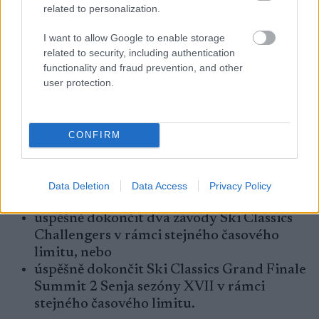
related to personalization.
Grand Finale: Také pro rekreační lyžaře
I want to allow Google to enable storage
related to security, including authentication
Na Grand Finale Summit 2 Senja bude k
functionality and fraud prevention, and other
dispozici omezený počet 250 startovních míst
user protection.
pro rekreační lyžaře, kromě sportovců Pro
Teamu. Aby se mohli registrovat, musí lyžaři
splnit jedno z následujících kritérií během
CONFIRM
letošní sezóny :
úspěšně dokončit jeden závod Ski Classics
Data Deletion
Data Access
Privacy Policy
Pro v čase vítěze + 50 %, nebo
úspěšně dokončit dva závody Ski Classics
Challengers v rámci stejného časového
limitu, nebo
úspěšně dokončit Ski Classics Grand Finale
Summit 2 Senja sezóny XVII v rámci
stejného časového limitu.