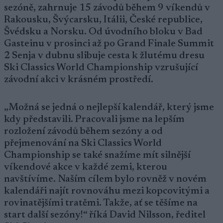
sezóně, zahrnuje 15 závodů během 9 víkendů v
Rakousku, Švýcarsku, Itálii, České republice,
Švédsku a Norsku. Od úvodního bloku v Bad
Gasteinu v prosinci až po Grand Finale Summit
2 Senja v dubnu slibuje cesta k žlutému dresu
Ski Classics World Championship vzrušující
závodní akci v krásném prostředí.
„Možná se jedná o nejlepší kalendář, který jsme
kdy představili. Pracovali jsme na lepším
rozložení závodů během sezóny a od
přejmenování na Ski Classics World
Championship se také snažíme mít silnější
víkendové akce v každé zemi, kterou
navštívíme. Naším cílem bylo rovněž v novém
kalendáři najít rovnováhu mezi kopcovitými a
rovinatějšími tratěmi. Takže, ať se těšíme na
start další sezóny!“ říká David Nilsson, ředitel