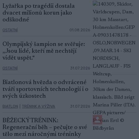
Lyžařka po tragédii dostala
dvacet milionů korun jako
odškodné
OSTATNÍ
01.08.2026
Olympijský šampion se svěřuje:
,,Jsou lidé, kteří mě nechtějí
vidět uspět.“
OSTATNÍ
31.07.2026
Biatlonová hvězda o odvrácené
tváři sportovních technologií i o
svých úzkostech
BIATLON
|
TRÉNINK A VÝŽIVA
31.07.2026
BĚŽECKÝ TRÉNINK:
Regenerační běh – pečujte o své
tělo mezi náročnými tréninky