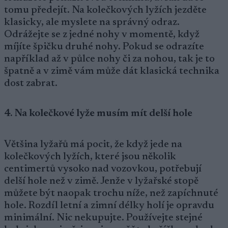
tomu předejít. Na kolečkových lyžích jezděte
klasicky, ale myslete na správný odraz.
Odrážejte se z jedné nohy v momentě, když
míjíte špičku druhé nohy. Pokud se odrazíte
například až v půlce nohy či za nohou, tak je to
špatně a v zimě vám může dát klasická technika
dost zabrat.
4. Na kolečkové lyže musím mít delší hole
Většina lyžařů má pocit, že když jede na
kolečkových lyžích, které jsou několik
centimertů vysoko nad vozovkou, potřebují
delší hole než v zimě. Jenže v lyžařské stopě
můžete být naopak trochu níže, než zapíchnuté
hole. Rozdíl letní a zimní délky holí je opravdu
minimální. Nic nekupujte. Používejte stejné