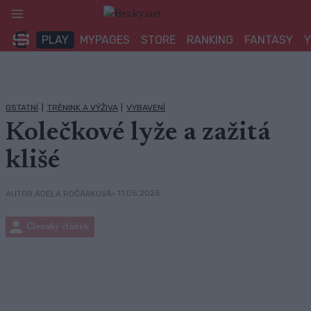
Přeskočit
na
PLAY
MYPAGES
STORE
RANKING
FANTASY
obsah
OSTATNÍ
|
TRÉNINK A VÝŽIVA
|
VYBAVENÍ
Kolečkové lyže a zažitá
klišé
• 11.05.2025
AUTOR ADÉLA ROČÁRKOVÁ
Členský článek