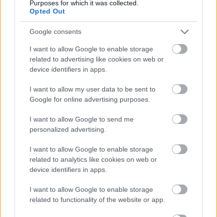
Purposes for which it was collected.
7. Na kolečkových lyžích se nesmí po silnici
Opted Out
Kolečkové lyže nejsou zakázány. Stejně jako na
Google consents
kolečkových bruslích se můžete pohybovat na
I want to allow Google to enable storage
vozovce, ale na levé straně. Vlastně jste
related to advertising like cookies on web or
považováni za chodce. Bohužel ten, kdo
device identifiers in apps.
vymyslel tento zákon, na bruslích či
kolečkových lyžích po silnici nikdy nejel,
I want to allow my user data to be sent to
protože rychlost jízdy je v podstatě stejná jako u
Google for online advertising purposes.
pomalejšího cyklisty. Takže na vozovce se na
I want to allow Google to send me
kolečkových lyžích pohybujte, ale v rámci vaší
personalized advertising.
bezpečnosti, raději vpravo. U nás to dokonce
policisté reprektují.
I want to allow Google to enable storage
related to analytics like cookies on web or
device identifiers in apps.
8. Na kolečkových lyžích se musí začínat v letní
přípravě později
I want to allow Google to enable storage
related to functionality of the website or app.
Dříve se kolečkové lyže zařazovaly do tréninku
až v červenci. Prvně se vytrvalostní objemové