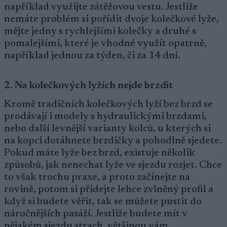
například využijte zátěžovou vestu. Jestliže
nemáte problém si pořídit dvoje kolečkové lyže,
mějte jedny s rychlejšími kolečky a druhé s
pomalejšími, které je vhodné využít opatrně,
například jednou za týden, či za 14 dní.
2. Na kolečkových lyžích nejde brzdit
Kromě tradičních kolečkových lyží bez brzd se
prodávají i modely s hydraulickými brzdami,
nebo další levnější varianty kolců, u kterých si
na kopci dotáhnete brzdičky a pohodlně sjedete.
Pokud máte lyže bez brzd, existuje několik
způsobů, jak nenechat lyže ve sjezdu rozjet. Chce
to však trochu praxe, a proto začínejte na
rovině, potom si přidejte lehce zvlněný profil a
když si budete věřit, tak se můžete pustit do
náročnějších pasáží. Jestliže budete mít v
nějakém sjezdu strach, většinou vám