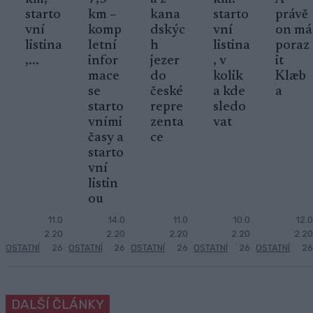
starto
km –
kana
starto
právě
vní
komp
dskýc
vní
on má
listina
letní
h
listina
poraz
,...
infor
jezer
, v
it
mace
do
kolik
Klæb
se
české
a kde
a
starto
repre
sledo
vními
zenta
vat
časy a
ce
starto
vní
listin
ou
11.0
14.0
11.0
10.0
12.0
2.20
2.20
2.20
2.20
2.20
OSTATNÍ
26
OSTATNÍ
26
OSTATNÍ
26
OSTATNÍ
26
OSTATNÍ
26
DALŠÍ ČLÁNKY