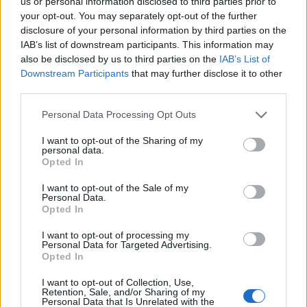
us or personal information disclosed to third parties prior to
your opt-out. You may separately opt-out of the further
běhu
disclosure of your personal information by third parties on the
IAB’s list of downstream participants. This information may
also be disclosed by us to third parties on the
IAB’s List of
Kolečkové lyže patří mezi nejdůležitější letní
Downstream Participants
that may further disclose it to other
tréninkové prostředky lyžaře. Můžete na nich
third parties.
rozvíjet rychlost, sílu, vytrvalost, dynamiku i
Please note that this website/app uses one or more Google
rovnováhu. Oproti běhu je jízda na lyžích daleko
Personal Data Processing Opt Outs
services and may gather and store information including but
šetrnější na klouby. Nic se ale nesmí přehánět.
not limited to your visit or usage behaviour. You may click to
I want to opt-out of the Sharing of my
Především u častých soupažových tréninků jsou
personal data.
grant or deny consent to Google and its third-party tags to
Opted In
velmi namáhány šlachy upínající se k lokti, a to
use your data for below specified purposes in below Google
při každém odrazu hole o tvrdý asfalt. Je to
consent section.
I want to opt-out of the Sale of my
hodně individuální, někteří elitní lyžaři s tzv.
Personal Data.
Opted In
tenisovými lokty nemají problém. Někteří profi
běžci dokonce využívají během letní přípravy
I want to opt-out of processing my
Personal Data for Targeted Advertising.
kompresní návleky na lokty, aby jim tlumily
Opted In
otřesy. Třeba nějaký génius časem vymyslí
speciální hole, které budou tlumit nárazy.
I want to opt-out of Collection, Use,
Retention, Sale, and/or Sharing of my
Personal Data that Is Unrelated with the