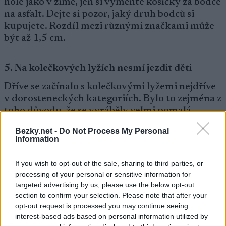
hole jako v zimě, jen si vyměňte košíčky za bodce
na asfalt. Dejte si pozor, jaký druh bodců si
kupujete. Rozdíl mezi různými značkami může
být až 1,5 cm.
5. Na kolečkových lyžích nesmí jezdit děti
Dříve se začínalo s kolečkovými lyžemi nejdříve
v dorosteneckých kategoriích. Bylo to zejména z
toho důvodu, že se vyráběly velmi pomalá
kolečka a děti by se na lyžích moc dřely. Nyní se
Bezky.net -
Do Not Process My Personal
dají pořídit rychlejší kolečkové lyže a děti se
Information
mohou učit rovnováze i v letních měsících.
Ideální jsou pro ně rovné asfaltové plochy, např.
If you wish to opt-out of the sale, sharing to third parties, or
parkoviště, kde jim můžete nachystat třeba
processing of your personal or sensitive information for
slalomovou dráhu, nebo si mohou na
targeted advertising by us, please use the below opt-out
kolečkových lyžích zahrát fotbal či další hry.
section to confirm your selection. Please note that after your
opt-out request is processed you may continue seeing
interest-based ads based on personal information utilized by
6. Na kolečkových lyžích netrpí klouby jako při