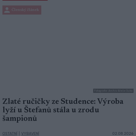
Členský článek
Fotografie: Archiv Aleše Suka
Zlaté ručičky ze Studence: Výroba
lyží u Štefanů stála u zrodu
šampionů
OSTATNÍ
|
VYBAVENÍ
02.08.2026