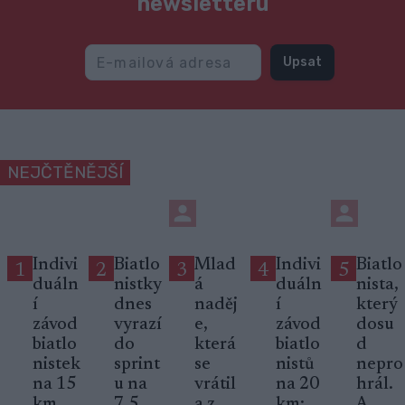
newsletteru
Upsat
NEJČTĚNĚJŠÍ
Indivi
Biatlo
Mlad
Indivi
Biatlo
1
2
3
4
5
duáln
nistky
á
duáln
nista,
í
dnes
naděj
í
který
závod
vyrazí
e,
závod
dosu
biatlo
do
která
biatlo
d
nistek
sprint
se
nistů
nepro
na 15
u na
vrátil
na 20
hrál.
km,
7,5
a z
km:
A