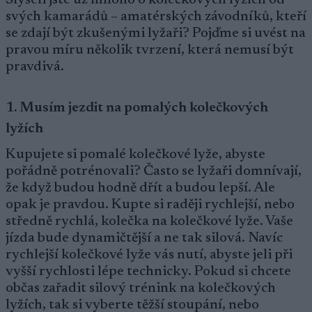
Slyšeli jste už mnoho o kolečkových lyžích od
svých kamarádů – amatérských závodníků, kteří
se zdají být zkušenými lyžaři? Pojďme si uvést na
pravou míru několik tvrzení, která nemusí být
pravdivá.
1. Musím jezdit na pomalých kolečkových
lyžích
Kupujete si pomalé kolečkové lyže, abyste
pořádně potrénovali? Často se lyžaři domnívají,
že když budou hodně dřít a budou lepší. Ale
opak je pravdou. Kupte si raději rychlejší, nebo
středně rychlá, kolečka na kolečkové lyže. Vaše
jízda bude dynamičtější a ne tak silová. Navíc
rychlejší kolečkové lyže vás nutí, abyste jeli při
vyšší rychlosti lépe technicky. Pokud si chcete
občas zařadit silový trénink na kolečkových
lyžích, tak si vyberte těžší stoupání, nebo