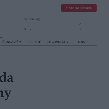
Staň se členem
SC Ranking
1
-
0
2
-
0
TRÉNINK A VÝŽIVA
OSTATNÍ
SC COMMUNITY
O NÁS
zda
my