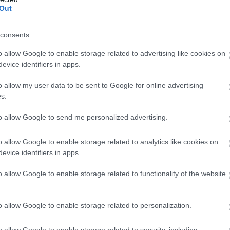
Out
consents
ali součástí přední světové lyžařské komunity s ex
o allow Google to enable storage related to advertising like cookies on
tupem k článkům na
bezky.net
a ostatních sestersk
evice identifiers in apps.
o.com, proxcskiing.com, SC Play a SC MyPages.
o allow my user data to be sent to Google for online advertising
s.
to allow Google to send me personalized advertising.
ssics na jednom místě
o allow Google to enable storage related to analytics like cookies on
evice identifiers in apps.
o allow Google to enable storage related to functionality of the website
o allow Google to enable storage related to personalization.
o allow Google to enable storage related to security, including