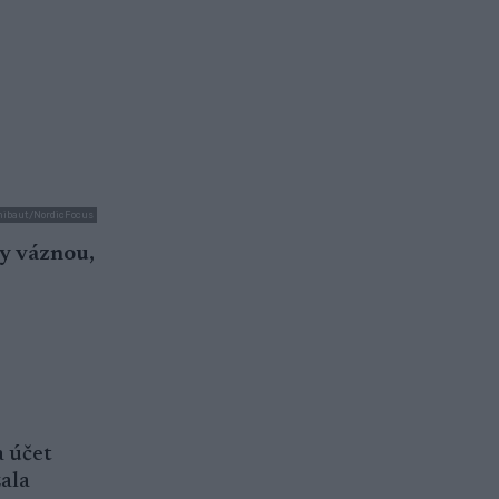
Thibaut/NordicFocus
ky váznou,
a účet
ala