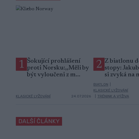
Šokující prohlášení
Z biatlonu d
1
2
proti Norsku:,,Měli by
stopy: Jaku
být vyloučeni z m...
si zvyká na 
BIATLON
|
KLASICKÉ LYŽOVÁNÍ
KLASICKÉ LYŽOVÁNÍ
24.07.2026
|
TRÉNINK A VÝŽIVA
DALŠÍ ČLÁNKY