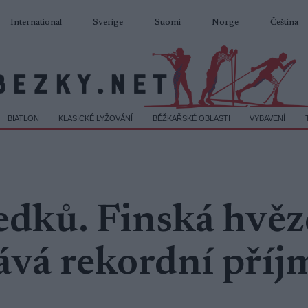
International
Sverige
Suomi
Norge
Čeština
BIATLON
KLASICKÉ LYŽOVÁNÍ
BĚŽKAŘSKÉ OBLASTI
VYBAVENÍ
edků. Finská hvě
vá rekordní příj