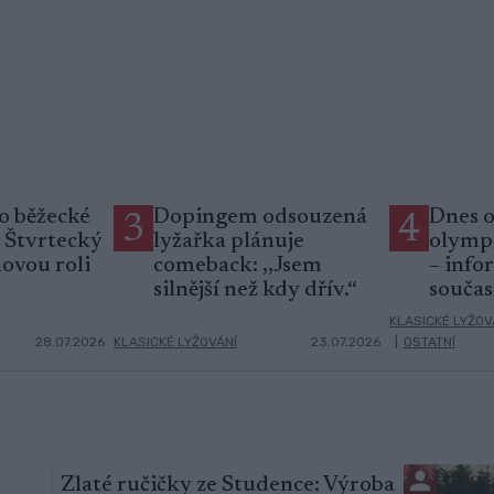
o běžecké
Dopingem odsouzená
Dnes o
3
4
b Štvrtecký
lyžařka plánuje
olympi
novou roli
comeback: ,,Jsem
– infor
silnější než kdy dřív.“
souča
KLASICKÉ LYŽOV
28.07.2026
KLASICKÉ LYŽOVÁNÍ
23.07.2026
|
OSTATNÍ
Zlaté ručičky ze Studence: Výroba