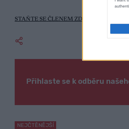
authenti
STAŇTE SE ČLENEM ZDE
Přihlaste se k odběru naše
NEJČTĚNĚJŠÍ