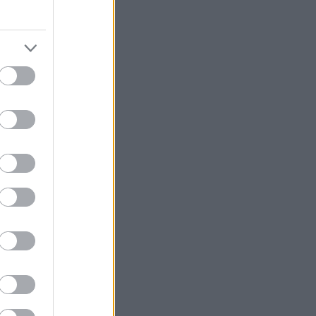
kluzivními
ých