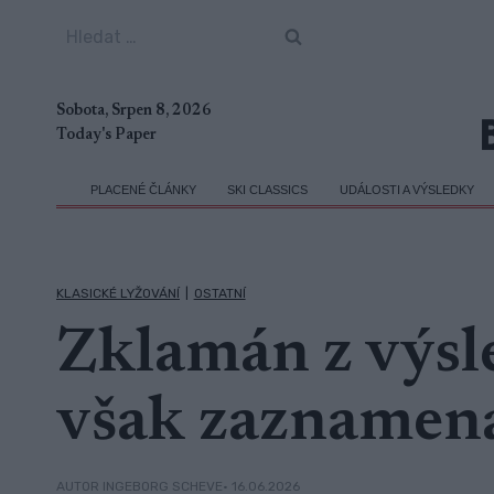
Přeskočit
Vyhledávání
na
obsah
Sobota, Srpen 8, 2026
Today's Paper
PLACENÉ ČLÁNKY
SKI CLASSICS
UDÁLOSTI A VÝSLEDKY
KLASICKÉ LYŽOVÁNÍ
|
OSTATNÍ
Zklamán z výsl
však zaznamená
• 16.06.2026
AUTOR INGEBORG SCHEVE