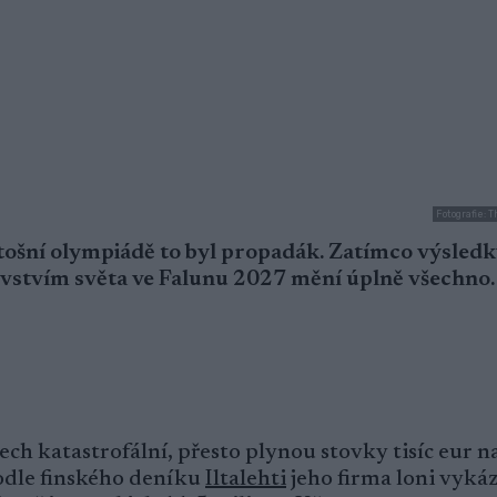
Fotografie: 
etošní olympiádě to byl propadák. Zatímco výsled
trovstvím světa ve Falunu 2027 mění úplně všechno.
ech katastrofální, přesto plynou stovky tisíc eur n
odle finského deníku
Iltalehti
jeho firma loni vykáz