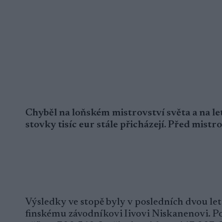
Chyběl na loňském mistrovství světa a na l
stovky tisíc eur stále přicházejí. Před mis
Výsledky ve stopě byly v posledních dvou let
finskému závodníkovi Iivovi Niskanenovi. P