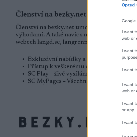
Opted 
Členství na bezky.net
Google 
Členství na bezky.net umožňuje, abyste se st
I want t
výhodami. A také navíc s neomezeným přís
web or d
webech langd.se, langrenn.com, maastohiiht
I want t
purpose
Exkluzivní nabídky a výhody
Přístup k veškerému obsahu
I want 
SC Play – živé vysílání
SC MyPages – Všechny výsledky Ski Cla
I want t
web or d
I want t
or app.
I want t
I want t