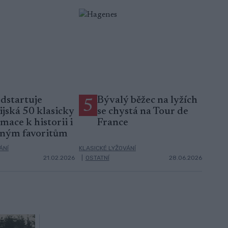
dstartuje
Bývalý běžec na lyžích
5
jská 50 klasicky
se chystá na Tour de
mace k historii i
France
sným favoritům
ÁNÍ
KLASICKÉ LYŽOVÁNÍ
21.02.2026
|
OSTATNÍ
28.06.2026