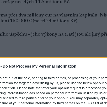
 což je necelých 11,5 milionu Kč.
irma přes dva miliony eur na vlastním kapitálu. Ni
vloni 160 000 € (necelé 4 miliony Kč).
 úspěchu – jeho výkony na trati jsou ale jiný př
trovství světa v Trondheimu. Letos se zúčastnil 
l se 17. místem ve skiatlonu jako nejlepším výsledk
 -
Do Not Process My Personal Information
to opt-out of the sale, sharing to third parties, or processing of your per
Falunu chce dokázat, že mezi špičku stále patří.
formation for targeted advertising by us, please use the below opt-out s
r selection. Please note that after your opt-out request is processed y
 se po několika sezónách soukromého tréninku vra
eing interest-based ads based on personal information utilized by us or
disclosed to third parties prior to your opt-out. You may separately opt-
l sám a k týmu se připojoval jen na závody Světo
losure of your personal information by third parties on the IAB’s list of