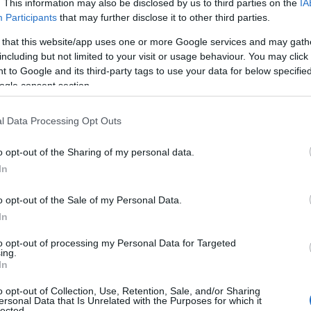
. This information may also be disclosed by us to third parties on the
IA
Participants
that may further disclose it to other third parties.
 that this website/app uses one or more Google services and may gath
including but not limited to your visit or usage behaviour. You may click 
lý trenérský tým. Nově ho vedou švédský trenér J
 to Google and its third-party tags to use your data for below specifi
adheim, který má na kontě řadu úspěchů. Jen něko
ogle consent section.
 týmu.
l Data Processing Opt Outs
,“ řekl finský lyžař a dodal: „Cítím, že Joakim m
o opt-out of the Sharing of my personal data.
může přinést něco nového a jiného.“
In
ží. Po šesti letech končí spolupráci s firmou Fisc
o opt-out of the Sale of my Personal Data.
In
 Nyní vyšla pravda ven
to opt-out of processing my Personal Data for Targeted
ing.
In
erá byla pro Iivo Niskanena zklamáním. Foto:
o opt-out of Collection, Use, Retention, Sale, and/or Sharing
anzetta/NordicFocus
ersonal Data that Is Unrelated with the Purposes for which it
lected.