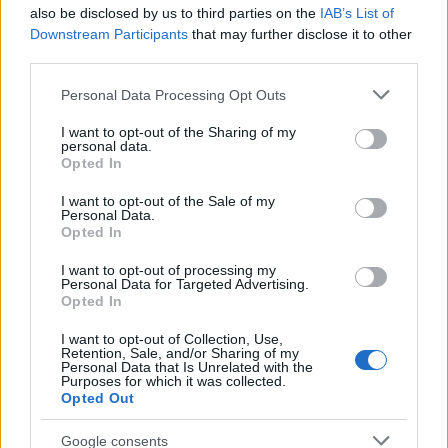
„petr.socha@snow.cz“:
also be disclosed by us to third parties on the
IAB’s List of
[mailto:petr.socha@snow.cz]
Downstream Participants
that may further disclose it to other
third parties.
**Produkce, ekonomika a účetnictví**
Please note that this website/app uses one or more Google
Personal Data Processing Opt Outs
Radek Holub
services and may gather and store information including but
not limited to your visit or usage behaviour. You may click to
I want to opt-out of the Sharing of my
„radek.holub@snow.cz“:
personal data.
grant or deny consent to Google and its third-party tags to
[mailto:radek.holub@snow.cz]
Opted In
use your data for below specified purposes in below Google
consent section.
I want to opt-out of the Sale of my
**Grafika**
Personal Data.
Opted In
Petr Antoníček
„petr.antonicek@snow.cz“:
I want to opt-out of processing my
Personal Data for Targeted Advertising.
[mailto:petr.antonicek@snow.cz]
Opted In
Markéta Antoníčková
I want to opt-out of Collection, Use,
Retention, Sale, and/or Sharing of my
**Internet – administrace portálu Bezky.net**
Personal Data that Is Unrelated with the
Purposes for which it was collected.
Adéla Ročárková
Opted Out
Tomáš Roba
„tomas.roba@snow.cz“:
Google consents