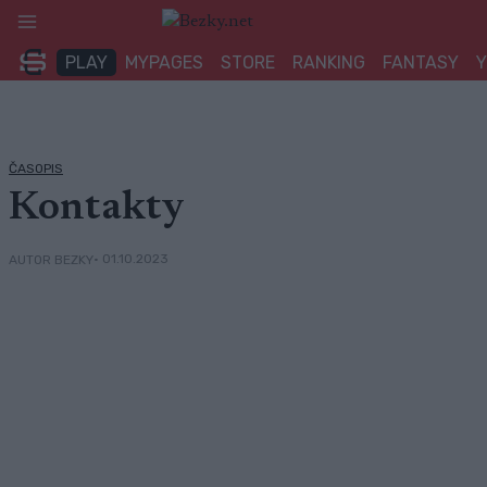
Přeskočit
na
PLAY
MYPAGES
STORE
RANKING
FANTASY
obsah
ČASOPIS
Kontakty
• 01.10.2023
AUTOR BEZKY