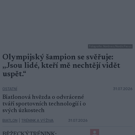
Fotografie: Nordnes/NordicFocus
Olympijský šampion se svěřuje:
,,Jsou lidé, kteří mě nechtějí vidět
uspět.“
OSTATNÍ
31.07.2026
Biatlonová hvězda o odvrácené
tváři sportovních technologií i o
svých úzkostech
BIATLON
|
TRÉNINK A VÝŽIVA
31.07.2026
BĚŽECKÝ TRÉNINK: