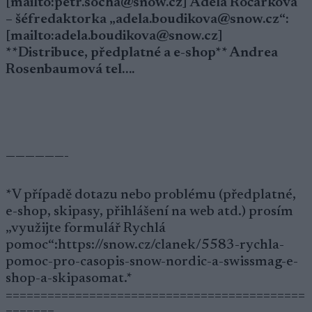
[mailto:petr.socha@snow.cz] Adéla Ročárková
– šéfredaktorka „adela.boudikova@snow.cz“:
[mailto:adela.boudikova@snow.cz]
**Distribuce, předplatné a e-shop** Andrea
Rosenbaumová tel….
——————-
*V případě dotazu nebo problému (předplatné,
e-shop, skipasy, přihlášení na web atd.) prosím
„využijte formulář Rychlá
pomoc“:https://snow.cz/clanek/5583-rychla-
pomoc-pro-casopis-snow-nordic-a-swissmag-e-
shop-a-skipasomat.*
===========================================