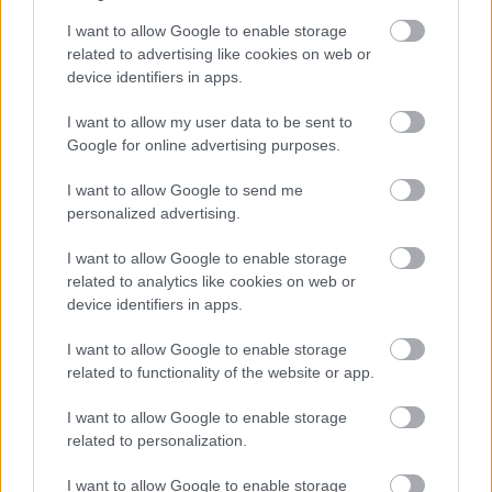
[mailto:tomas.roba@snow.cz]
I want to allow Google to enable storage
related to advertising like cookies on web or
Vydavatelem časopisu NORDIC je SLIM media
device identifiers in apps.
s.r.o., IČ 27175511, se sídlem Husitská 344/63,
I want to allow my user data to be sent to
Praha 3. Společnost je zapsaná v OR vedeném
Google for online advertising purposes.
MS v Praze, oddíl C, vložka 102040. Základní
jmění společnosti činí 200 000 Kč.
I want to allow Google to send me
personalized advertising.
Provozovatelem internetového portálu
I want to allow Google to enable storage
Bezky.net je SNOW CZ s.r.o., IČ 27621022, se
related to analytics like cookies on web or
sídlem Husitská 344/63, Praha 3. Společnost je
device identifiers in apps.
zapsaná v OR vedeném MS v Praze, oddíl C,
vložka 119472. Základní jmění společnosti činí
I want to allow Google to enable storage
related to functionality of the website or app.
200 000 Kč.
I want to allow Google to enable storage
related to personalization.
I want to allow Google to enable storage