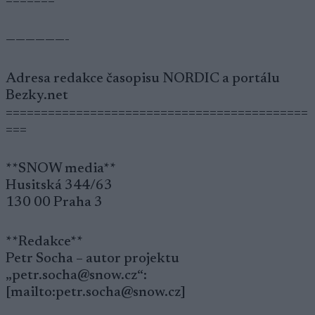
=======
——————-
Adresa redakce časopisu NORDIC a portálu
Bezky.net
===========================================
===
**SNOW media**
Husitská 344/63
130 00 Praha 3
**Redakce**
Petr Socha – autor projektu
„petr.socha@snow.cz“:
[mailto:petr.socha@snow.cz]