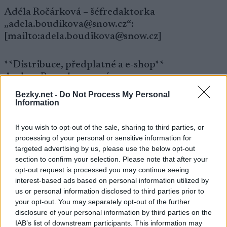
Adéla Ročárková – šéfredaktorka
„adela.boudikova@snow.cz“:
[mailto:adela.boudikova@snow.cz]
**Distribuce, předplatné a e-shop**
Andrea Rosenbaumová
tel. 775 My SNOW (775 697 669)
Bezky.net -
Do Not Process My Personal
„predplatne@snow.cz“:
Information
[mailto:predplatne@snow.cz]
„eshop@snow.cz“:[mailto:eshop@snow.cz]
If you wish to opt-out of the sale, sharing to third parties, or
processing of your personal or sensitive information for
targeted advertising by us, please use the below opt-out
*Výzvy k úhradě předplatného jsou odesílány z
section to confirm your selection. Please note that after your
e-mailové adresy predplatne@snowmedia.cz.*
opt-out request is processed you may continue seeing
interest-based ads based on personal information utilized by
us or personal information disclosed to third parties prior to
**Inzerce a marketing**
your opt-out. You may separately opt-out of the further
Petr Socha
disclosure of your personal information by third parties on the
tel. 777 905 060
IAB’s list of downstream participants. This information may