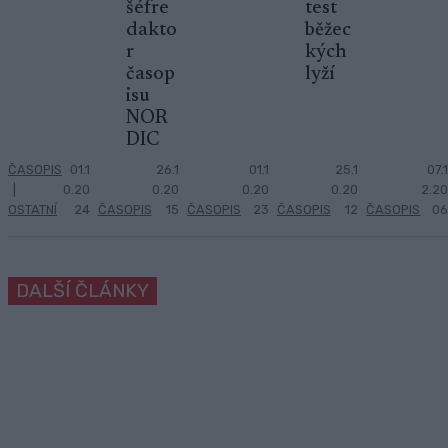
šéfre
test
dakto
běžec
r
kých
časop
lyží
isu
NOR
DIC
ČASOPIS
01.1
26.1
01.1
25.1
07.1
|
0.20
0.20
0.20
0.20
2.20
OSTATNÍ
24
ČASOPIS
15
ČASOPIS
23
ČASOPIS
12
ČASOPIS
06
DALŠÍ ČLÁNKY