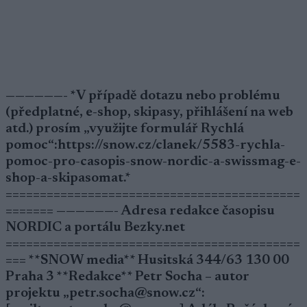
——————- *V případě dotazu nebo problému
(předplatné, e-shop, skipasy, přihlášení na web
atd.) prosím „využijte formulář Rychlá
pomoc“:https://snow.cz/clanek/5583-rychla-
pomoc-pro-casopis-snow-nordic-a-swissmag-e-
shop-a-skipasomat.*
===========================================
======= ——————- Adresa redakce časopisu
NORDIC a portálu Bezky.net
===========================================
=== **SNOW media** Husitská 344/63 130 00
Praha 3 **Redakce** Petr Socha – autor
projektu „petr.socha@snow.cz“: