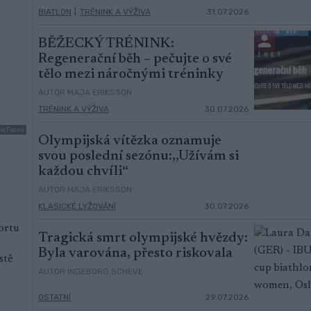
BIATLON
|
TRÉNINK A VÝŽIVA
31.07.2026
BĚŽECKÝ TRÉNINK:
Regenerační běh – pečujte o své
tělo mezi náročnými tréninky
AUTOR MAJA ERIKSSON
TRÉNINK A VÝŽIVA
30.07.2026
dicFocus
Olympijská vítězka oznamuje
svou poslední sezónu:,,Užívám si
každou chvíli“
AUTOR MAJA ERIKSSON
KLASICKÉ LYŽOVÁNÍ
30.07.2026
ortu
Tragická smrt olympijské hvězdy:
Byla varována, přesto riskovala
stě
AUTOR INGEBORG SCHEVE
OSTATNÍ
29.07.2026