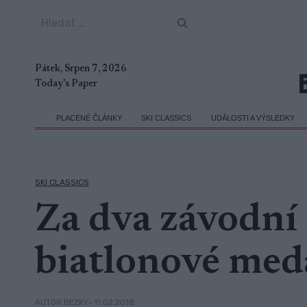
Přeskočit
Vyhledávání
na
obsah
Pátek, Srpen 7, 2026
Today's Paper
PLACENÉ ČLÁNKY
SKI CLASSICS
UDÁLOSTI A VÝSLEDKY
SKI CLASSICS
Za dva závodní
biatlonové meda
• 11.02.2018
AUTOR BEZKY