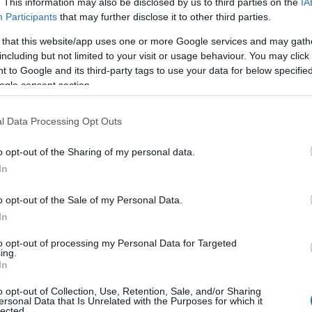
. This information may also be disclosed by us to third parties on the
IA
á Veronika skvělou výchozí pozici.
Participants
that may further disclose it to other third parties.
 that this website/app uses one or more Google services and may gath
176032772_528ab3ed83.jpg *]
including but not limited to your visit or usage behaviour. You may click 
 to Google and its third-party tags to use your data for below specifi
ogle consent section.
l Data Processing Opt Outs
začně Michal Krčmář, který v silném větru zasáhl j
o opt-out of the Sharing of my personal data.
ým během dosáhl vynikajícího výsledku. Zaskočil 
In
rcade, nebo Nor Boe, jenž na střelnici hodně chybo
a, který také vyčistil všechny terče.
o opt-out of the Sale of my Personal Data.
In
 závodě!
to opt-out of processing my Personal Data for Targeted
ing.
In
o opt-out of Collection, Use, Retention, Sale, and/or Sharing
ersonal Data that Is Unrelated with the Purposes for which it
lected.