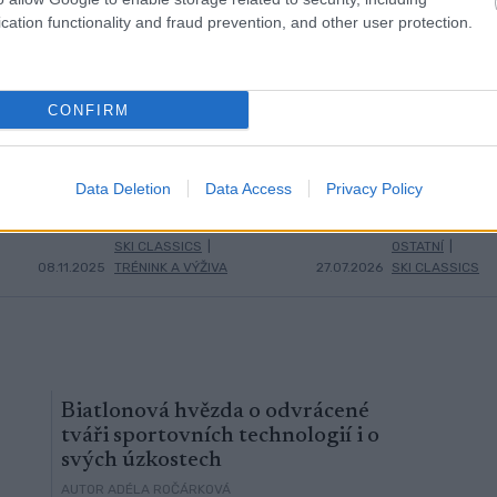
cation functionality and fraud prevention, and other user protection.
CONFIRM
ta v
Stelvio, trénink
První 
3
4
souzena,
techniky i nejistota.
seriál
mpiádě je
Sandra Schützová
lyžích
Data Deletion
Data Access
Privacy Policy
otevřeně o letní
potvrd
přípravě
SKI CLASSICS
|
OSTATNÍ
|
08.11.2025
TRÉNINK A VÝŽIVA
27.07.2026
SKI CLASSICS
Biatlonová hvězda o odvrácené
tváři sportovních technologií i o
svých úzkostech
AUTOR ADÉLA ROČÁRKOVÁ