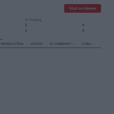
Staň se členem
SC Ranking
1
-
0
2
-
0
TRÉNINK A VÝŽIVA
OSTATNÍ
SC COMMUNITY
O NÁS