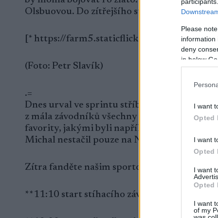
participants
Olsbuovou. Do zítřejšího stíhacího závodu m
Downstream 
Please note
[* https://farm5.staticflickr.com/4603/40
information 
deny consent
in below Go
(Foto: Petr Slavík)
Persona
.=
Dnes urval ve sprintu stříbrnou medaili sen
I want t
z mála závodníků všechny terče a svým rychl
Opted 
favority, jakými byli například Francouz Fou
Michal nestačil pouze na Němce Arnda Peiffer
I want t
Opted 
Zítra fanděte našim sportovcům ve stíhacím
I want 
Advertis
Opted 
**11:10 start stíhacího závodu žen**
I want t
of my P
was col