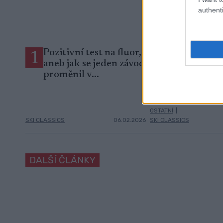
authenti
Pozitivní test na fluor,
Mistryně svě
1
2
aneb jak se jeden závod
biatlonu od
proměnil v...
start na oly
ale reálný
OSTATNÍ
|
SKI CLASSICS
06.02.2026
SKI CLASSICS
DALŠÍ ČLÁNKY