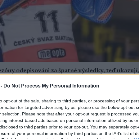
 sezóny odepisováni za špatné výsledky, teď ukazují
, olympijský.
 -
Do Not Process My Personal Information
to opt-out of the sale, sharing to third parties, or processing of your per
formation for targeted advertising by us, please use the below opt-out s
r selection. Please note that after your opt-out request is processed y
eing interest-based ads based on personal information utilized by us or
ojovala bronzovou medaili Veronika Vítková, při
disclosed to third parties prior to your opt-out. You may separately opt-
trné loterii minula jen jeden terč, a pokud by ho za
losure of your personal information by third parties on the IAB’s list of
ze na suverénní Němku Lauru Dahlmeierovou a Nork