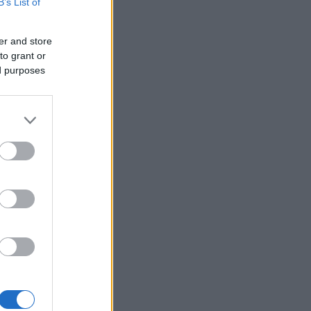
B’s List of
er and store
to grant or
ed purposes
ako jeden
i takové
vali.