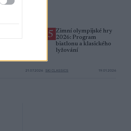
víkend českého
Zimní olympijské hry
5
u na kolečkových
2026: Program
: Favorité
biatlonu a klasického
ili formu
lyžování
21.07.2026
SKI CLASSICS
19.01.2026