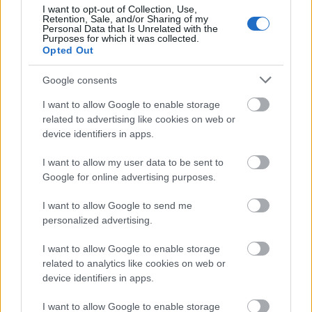
Ze stopy do galerie: Bývalá biatlonistka se smála
I want to opt-out of Collection, Use,
Retention, Sale, and/or Sharing of my
kamarádovi, teď dělá to samé
Personal Data that Is Unrelated with the
Purposes for which it was collected.
Opted Out
První oficiální tréninkový kemp nové sestavy se
uskuteční na Passo Rolle v Itálii začátkem
Google consents
července. Sportovci se tam vzájemně poznají,
I want to allow Google to enable storage
budou společně trénovat a upevňovat týmového
related to advertising like cookies on web or
ducha.
device identifiers in apps.
I want to allow my user data to be sent to
„To, že si sportovci dobře rozumí a že si trénink i
Google for online advertising purposes.
závody skutečně užívají, je nejdůležitější složkou
úspěchu,“ uzavírá Bruno Debertolis, jenž byl
I want to allow Google to send me
oceněn titulem ředitel Pro Teamu roku.
personalized advertising.
I want to allow Google to enable storage
Čtěte více o Ski Classics
na tomto odkazu.
related to analytics like cookies on web or
device identifiers in apps.
I want to allow Google to enable storage