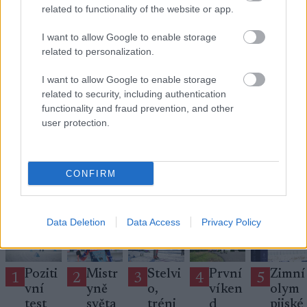
related to functionality of the website or app.
I want to allow Google to enable storage
related to personalization.
Přihlaste se k odběru našeho
newsletteru
I want to allow Google to enable storage
related to security, including authentication
functionality and fraud prevention, and other
Upsat
user protection.
CONFIRM
NEJČTĚNĚJŠÍ
Data Deletion
Data Access
Privacy Policy
Poziti
Mistr
Stelvi
První
Zimní
1
2
3
4
5
vní
yně
o,
víken
olym
test
světa
tréni
d
pijské