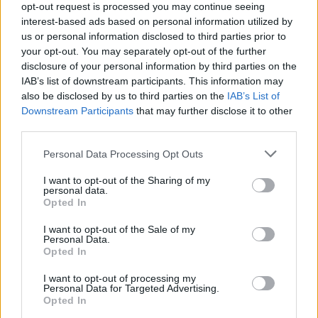
opt-out request is processed you may continue seeing
interest-based ads based on personal information utilized by
Stávající závodíci i nové posily z Česka
us or personal information disclosed to third parties prior to
your opt-out. You may separately opt-out of the further
Z vracejících se sportovců zůstává francouzská
disclosure of your personal information by third parties on the
závodnice Hanna Fine a její krajan Simon
IAB’s list of downstream participants. This information may
Vuillet, český závodník Fabián Štoček, norská
also be disclosed by us to third parties on the
IAB’s List of
závodnice Oda Nerdrum a Italka Michaela
Downstream Participants
that may further disclose it to other
Patscheider. Tým se také těší na návrat Itala
third parties.
Giacoma Pontiho.
Please note that this website/app uses one or more Google
Personal Data Processing Opt Outs
services and may gather and store information including but
Novými českými posilami jsou mladá
not limited to your visit or usage behaviour. You may click to
I want to opt-out of the Sharing of my
personal data.
grant or deny consent to Google and its third-party tags to
talentovaná Eliška Šibravová a bývalý
Opted In
use your data for below specified purposes in below Google
reprezentant z klasického lyžování Luděk Šeller.
consent section.
I want to opt-out of the Sale of my
Součástí týmu zůstávají i dvě legendy – Tord
Personal Data.
Asle Gjerdalen a Stanislav Řezáč, kteří předají
Opted In
své zkušenosti mladším sportovcům.
I want to opt-out of processing my
Personal Data for Targeted Advertising.
Opted In
O Elišce Šibravové si můžete přečíst více zde
–