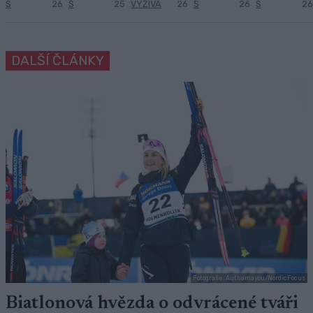
S
26
S
25
VÝŽIVA
26
S
26
S
26
DALŠÍ ČLÁNKY
Fotografie: Authamayou/NordicFocus
Biatlonová hvězda o odvrácené tváři