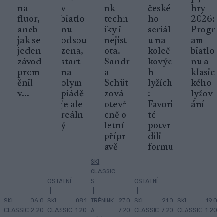
na
v
nk
české
hry
fluor,
biatlo
techn
ho
2026:
aneb
nu
iky i
seriál
Progr
jak se
odsou
nejist
u na
am
jeden
zena,
ota.
koleč
biatlo
závod
start
Sandr
kovýc
nu a
prom
na
a
h
klasic
ěnil
olym
Schüt
lyžích
kého
v...
piádě
zová
:
lyžov
je ale
otevř
Favori
ání
reáln
eně o
té
ý
letní
potvr
přípr
dili
avě
formu
SKI
CLASSIC
OSTATNÍ
S
OSTATNÍ
|
|
|
SKI
06.0
SKI
08.1
TRÉNINK
27.0
SKI
21.0
SKI
19.0
CLASSIC
2.20
CLASSIC
1.20
A
7.20
CLASSIC
7.20
CLASSIC
1.20