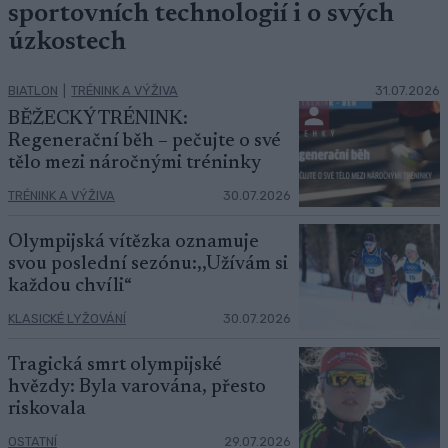
sportovních technologií i o svých
úzkostech
BIATLON
|
TRÉNINK A VÝŽIVA
31.07.2026
BĚŽECKÝ TRÉNINK:
Regenerační běh – pečujte o své
tělo mezi náročnými tréninky
TRÉNINK A VÝŽIVA
30.07.2026
Olympijská vítězka oznamuje
svou poslední sezónu:,,Užívám si
každou chvíli“
KLASICKÉ LYŽOVÁNÍ
30.07.2026
Tragická smrt olympijské
hvězdy: Byla varována, přesto
riskovala
OSTATNÍ
29.07.2026