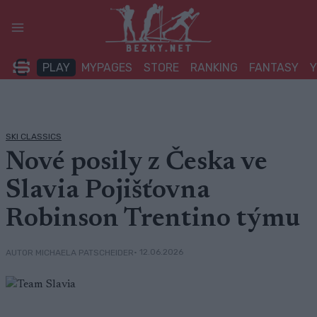
Přeskočit
na
obsah
PLAY
MYPAGES
STORE
RANKING
FANTASY
SKI CLASSICS
Nové posily z Česka ve
Slavia Pojišťovna
Robinson Trentino týmu
• 12.06.2026
AUTOR MICHAELA PATSCHEIDER