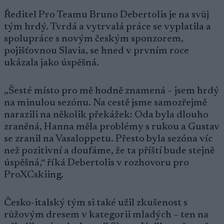
Ředitel Pro Teamu Bruno Debertolis je na svůj
tým hrdý. Tvrdá a vytrvalá práce se vyplatila a
spolupráce s novým českým sponzorem,
pojišťovnou Slavia, se hned v prvním roce
ukázala jako úspěšná.
„Šesté místo pro mě hodně znamená – jsem hrdý
na minulou sezónu. Na cestě jsme samozřejmě
narazili na několik překážek: Oda byla dlouho
zraněná, Hanna měla problémy s rukou a Gustav
se zranil na Vasaloppetu. Přesto byla sezóna víc
než pozitivní a doufáme, že ta příští bude stejně
úspěšná,“ říká Debertolis v rozhovoru pro
ProXCskiing.
Česko-italský tým si také užil zkušenost s
růžovým dresem v kategorii mladých – ten na