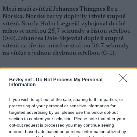
Mezi muži zvítězil Johannes Thingnes Bø z
Norska. Norské barvy doplnily i zbylé stupně
vítězů. Sturla Holm Lægreid vybojoval druhé
místo se ztrátou 25,7 sekundy a čistou střelbou
(0-0). Johannes Dale-Skjevdal doplnil stupně
vítězů na třetím místě se ztrátou 36,7 sekundy
na vítěze a jednou chybnou střelbou (0-1).
Nejlepším českým závodníkem byl na 21. místě
Vítězslav Hornig. Michal Krčmář obsadil 23.
Bezky.net -
Do Not Process My Personal
Information
místo.
If you wish to opt-out of the sale, sharing to third parties, or
Top 5, sprint na 10 km, muži
processing of your personal or sensitive information for
targeted advertising by us, please use the below opt-out
section to confirm your selection. Please note that after your
Johannes Thingnes Bø (NOR), (0-0), 24:49.5
opt-out request is processed you may continue seeing
Sturla Holm Lægreid (NOR), (0-0), +25.7
interest-based ads based on personal information utilized by
Johannes Dale-Skjevdal (NOR), (0-1), +36,7