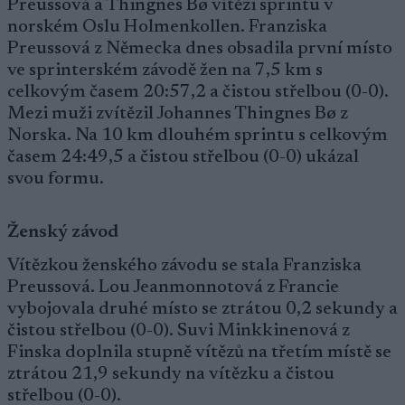
Preussová a Thingnes Bø vítězi sprintu v
norském Oslu Holmenkollen. Franziska
Preussová z Německa dnes obsadila první místo
ve sprinterském závodě žen na 7,5 km s
celkovým časem 20:57,2 a čistou střelbou (0-0).
Mezi muži zvítězil Johannes Thingnes Bø z
Norska. Na 10 km dlouhém sprintu s celkovým
časem 24:49,5 a čistou střelbou (0-0) ukázal
svou formu.
Ženský závod
Vítězkou ženského závodu se stala Franziska
Preussová. Lou Jeanmonnotová z Francie
vybojovala druhé místo se ztrátou 0,2 sekundy a
čistou střelbou (0-0). Suvi Minkkinenová z
Finska doplnila stupně vítězů na třetím místě se
ztrátou 21,9 sekundy na vítězku a čistou
střelbou (0-0).