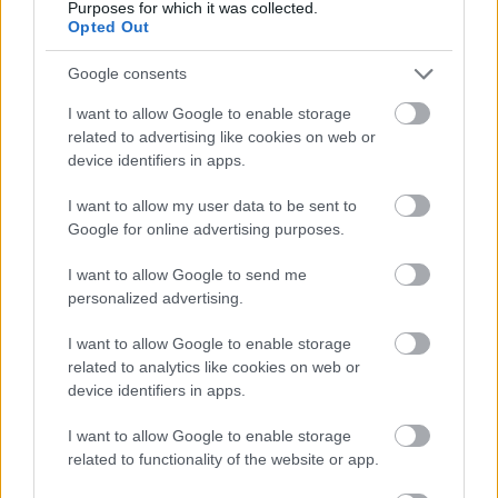
Purposes for which it was collected.
Opted Out
Členství na bezky.net umožňuje, abyste se stali
součástí přední světové lyžařské komunity s
Google consents
exkluzivními výhodami a neomezeným
I want to allow Google to enable storage
přístupem k článkům na
bezky.net
a ostatních
related to advertising like cookies on web or
sesterských webech langd.se, langrenn.com,
device identifiers in apps.
maastohiihto.com, proxcskiing.com, SC Play a
SC MyPages.
I want to allow my user data to be sent to
Google for online advertising purposes.
SC MyPages – Všechny výsledky Ski
I want to allow Google to send me
Classics na jednom místě
personalized advertising.
Přístup k veškerému obsahu
SC Play – živé vysílání
I want to allow Google to enable storage
Exkluzivní nabídky a výhody
related to analytics like cookies on web or
device identifiers in apps.
I want to allow Google to enable storage
related to functionality of the website or app.