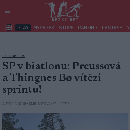
Přeskočit
na
obsah
PLAY
MYPAGES
STORE
RANKING
FANTASY
SKI CLASSICS
SP v biatlonu: Preussová
a Thingnes Bø vítězi
sprintu!
• 21.03.2025
AUTOR ANDREA KLEMENTOVÁ