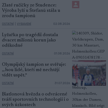
Zlaté ručičky ze Studence:
Výroba lyží u Štefanů stála u
zrodu šampionů
OSTATNÍ
|
VYBAVENÍ
02.08.2026
Lyžařka po tragédii dostala
dvacet milionů korun jako
odškodné
OSTATNÍ
01.08.2026
Olympijský šampion se svěřuje:
,,Jsou lidé, kteří mě nechtějí
vidět uspět.“
OSTATNÍ
31.07.2026
Biatlonová hvězda o odvrácené
tváři sportovních technologií i o
svých úzkostech