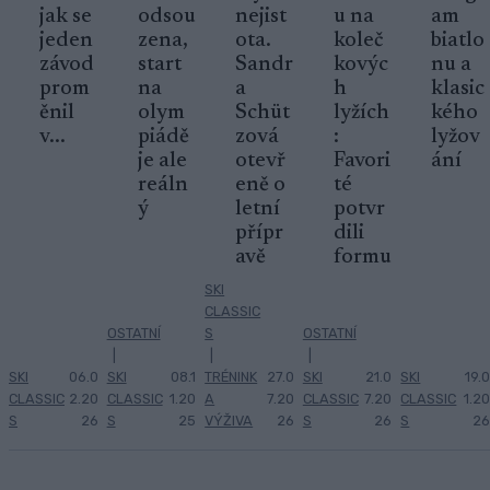
jak se
odsou
nejist
u na
am
jeden
zena,
ota.
koleč
biatlo
závod
start
Sandr
kovýc
nu a
prom
na
a
h
klasic
ěnil
olym
Schüt
lyžích
kého
v...
piádě
zová
:
lyžov
je ale
otevř
Favori
ání
reáln
eně o
té
ý
letní
potvr
přípr
dili
avě
formu
SKI
CLASSIC
OSTATNÍ
S
OSTATNÍ
|
|
|
SKI
06.0
SKI
08.1
TRÉNINK
27.0
SKI
21.0
SKI
19.0
CLASSIC
2.20
CLASSIC
1.20
A
7.20
CLASSIC
7.20
CLASSIC
1.20
S
26
S
25
VÝŽIVA
26
S
26
S
26