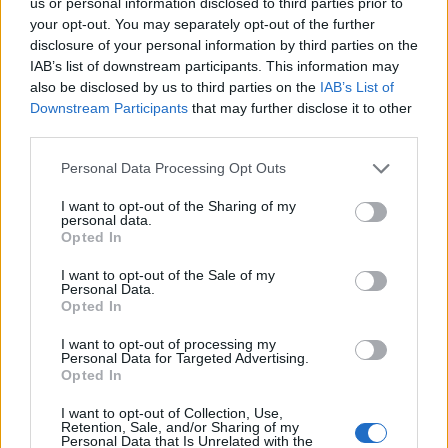
us or personal information disclosed to third parties prior to
Isak Frey (NOR), (0-1), +46,6
your opt-out. You may separately opt-out of the further
Vebjørn Sørum (NOR), (1-1), +59,8
disclosure of your personal information by third parties on the
IAB’s list of downstream participants. This information may
also be disclosed by us to third parties on the
IAB’s List of
Kompletní výsledky naleznete
ZDE
.
Downstream Participants
that may further disclose it to other
third parties.
Zajímají Vás další sportovní výsledky a novinky
Please note that this website/app uses one or more Google
Personal Data Processing Opt Outs
ze světa lyžování? Přečtěte si
aktuální info pro
services and may gather and store information including but
běžkaře.
not limited to your visit or usage behaviour. You may click to
I want to opt-out of the Sharing of my
personal data.
grant or deny consent to Google and its third-party tags to
Opted In
use your data for below specified purposes in below Google
consent section.
I want to opt-out of the Sale of my
Personal Data.
Opted In
I want to opt-out of processing my
Personal Data for Targeted Advertising.
Opted In
I want to opt-out of Collection, Use,
STAŇTE SE ČLENEM ZDE
Retention, Sale, and/or Sharing of my
Personal Data that Is Unrelated with the