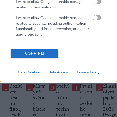
I want to allow Google to enable storage
Přihlaste se k odběru našeho
related to personalization.
newsletteru
I want to allow Google to enable storage
related to security, including authentication
Upsat
functionality and fraud prevention, and other
user protection.
CONFIRM
NEJČTĚNĚJŠÍ
Data Deletion
Data Access
Privacy Policy
Poziti
Mistr
Stelvi
První
Zimní
1
2
3
4
5
vní
yně
o,
víken
olym
test
světa
tréni
d
pijské
na
v
nk
české
hry
fluor,
biatlo
techn
ho
2026:
aneb
nu
iky i
seriál
Progr