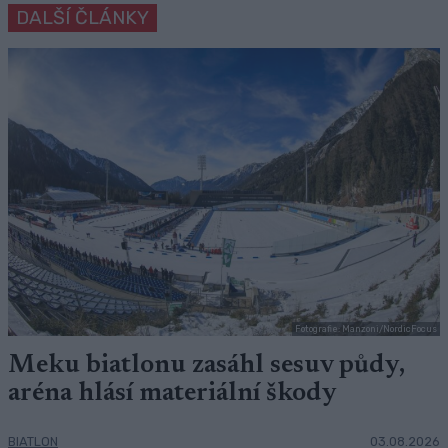
DALŠÍ ČLÁNKY
Fotografie: Manzoni/NordicFocus
Meku biatlonu zasáhl sesuv půdy,
aréna hlásí materiální škody
BIATLON
03.08.2026