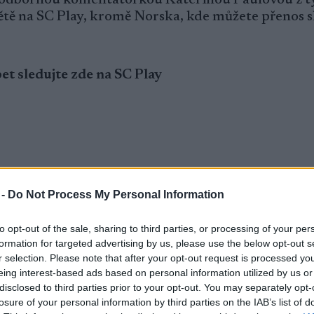
ětě na SC Play, kromě Norska, kde můžete přenos 
t sledujte zde na SC Play
 -
Do Not Process My Personal Information
to opt-out of the sale, sharing to third parties, or processing of your per
formation for targeted advertising by us, please use the below opt-out s
r selection. Please note that after your opt-out request is processed y
eing interest-based ads based on personal information utilized by us or
disclosed to third parties prior to your opt-out. You may separately opt-
 verzi
proxcskiing.com.
losure of your personal information by third parties on the IAB’s list of