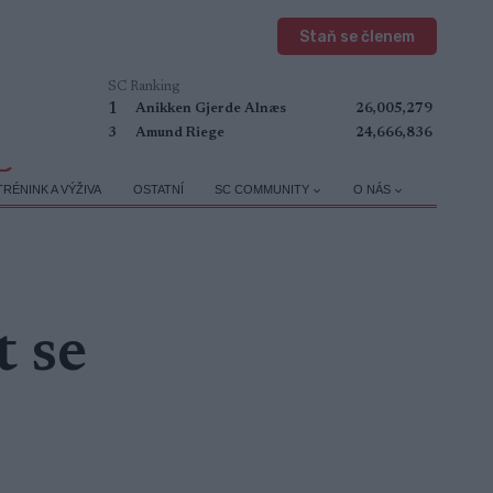
Staň se členem
SC Ranking
1
Anikken Gjerde Alnæs
26,005,279
3
Amund Riege
24,666,836
TRÉNINK A VÝŽIVA
OSTATNÍ
SC COMMUNITY
O NÁS
t se