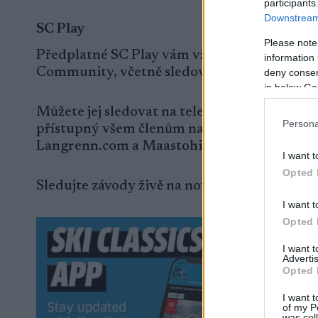
participants
Downstream 
SC Play
Please note
Předplatné SC Play vám vždy umožní přístu
information 
Community, včetně sledování všech závodů Sk
deny consent
in below Go
Můžete jej sledovat na televizi, mobilním zaří
Persona
přístupný všem členům na zpravodajských 
Langrenn.com a Maastohiihto.com.
I want t
Opted 
Sledujte závody živě na nové aplikaci Ski Clas
I want t
Opted 
I want 
Advertis
Opted 
I want t
of my P
was col