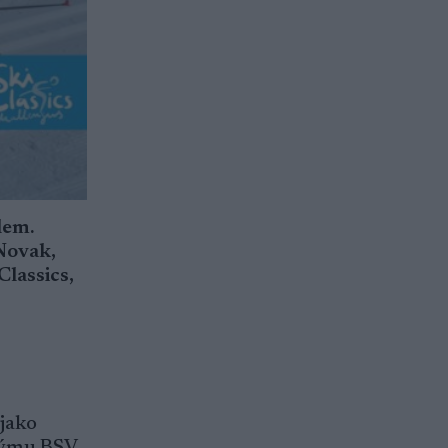
lem.
 Novak,
lassics,
jako
týmu BSV