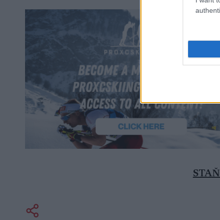
authenti
STAŇ