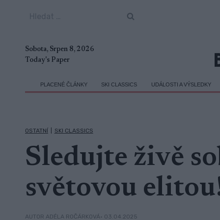
Přeskočit
Vyhledávání
na
obsah
Sobota, Srpen 8, 2026
Today's Paper
PLACENÉ ČLÁNKY
SKI CLASSICS
UDÁLOSTI A VÝSLEDKY
OSTATNÍ
|
SKI CLASSICS
Sledujte živě s
světovou elitou
• 03.04.2025
AUTOR ADÉLA ROČÁRKOVÁ