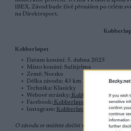
IBEX. Závod bude živě přenášen po celém sv
na Direktesport.
Kobberløpe
Kobberløpet
Datum konání: 5. dubna 2025
Místo konání: Sulitjelma
Země: Norsko
Délka závodu: 43 km
Bezky.net
Technika: Klasicky
Webové stránky:
Kobberløpet
If you wish 
sensitive in
Facebook:
Kobberløpet
confirm you
Instagram:
Kobberløpet
continue se
information 
O závodu se můžete dočíst více zde na anglické
further disc