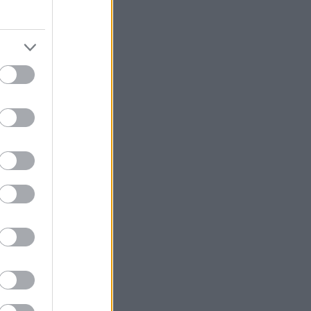
kluzivními
ngd.se,