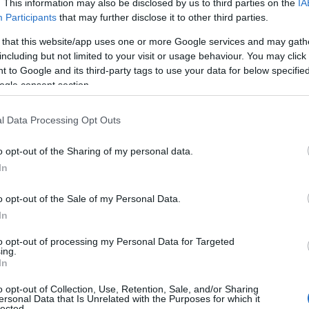
. This information may also be disclosed by us to third parties on the
IA
Participants
that may further disclose it to other third parties.
 that this website/app uses one or more Google services and may gath
p ke všem bezplatným i placeným funkcím na web
including but not limited to your visit or usage behaviour. You may click 
i Classics Pro Tour.
 to Google and its third-party tags to use your data for below specifi
ogle consent section.
zení i počítači. SC Play je součástí komunity SC Ski
l Data Processing Opt Outs
webech
Bezky.net
, ProXCskiing.com, Langd.se,
o opt-out of the Sharing of my personal data.
In
sics – Stáhněte ji zde pro
Apple iOS
nebo
Android
o opt-out of the Sale of my Personal Data.
In
to opt-out of processing my Personal Data for Targeted
ing.
In
o opt-out of Collection, Use, Retention, Sale, and/or Sharing
ersonal Data that Is Unrelated with the Purposes for which it
lected.