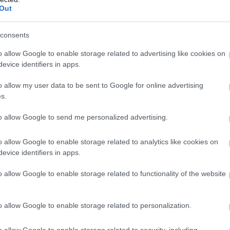
Out
consents
o allow Google to enable storage related to advertising like cookies on
evice identifiers in apps.
o allow my user data to be sent to Google for online advertising
s.
to allow Google to send me personalized advertising.
ali součástí přední světové lyžařské komunity s ex
kům na
bezky.net
a ostatních sesterských webech la
o allow Google to enable storage related to analytics like cookies on
ng.com, SC Play a SC MyPages.
evice identifiers in apps.
o allow Google to enable storage related to functionality of the website
ssics na jednom místě
o allow Google to enable storage related to personalization.
o allow Google to enable storage related to security, including