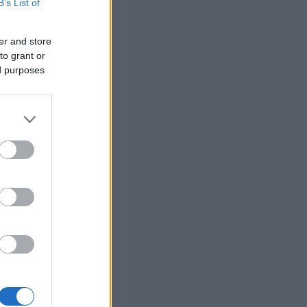
B’s List of
er and store
u The Ski
to grant or
ed purposes
 a je