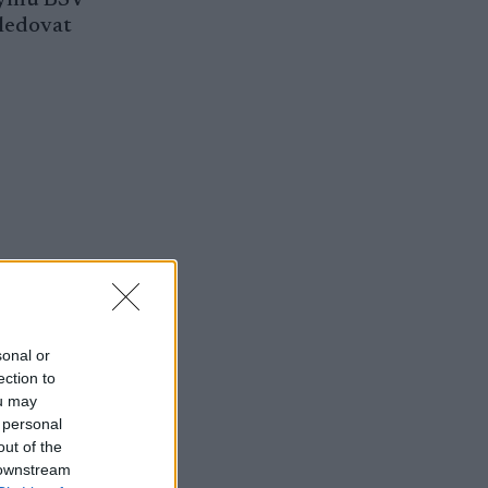
sledovat
sonal or
ection to
ou may
 personal
out of the
 downstream