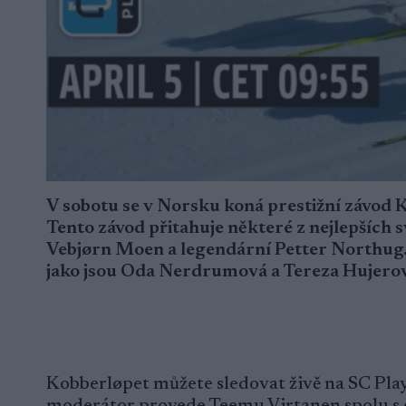
V sobotu se v Norsku koná prestižní závod 
Tento závod přitahuje některé z nejlepších 
Vebjørn Moen a legendární Petter Northug. 
jako jsou Oda Nerdrumová a Tereza Hujerová
Kobberløpet můžete sledovat živě na SC Pl
moderátor provede Teemu Virtanen spolu s