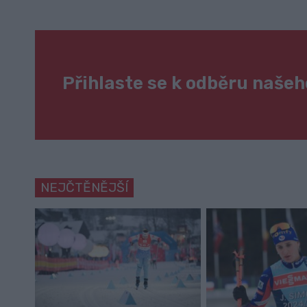
Přihlaste se k odběru naše
NEJČTĚNĚJŠÍ