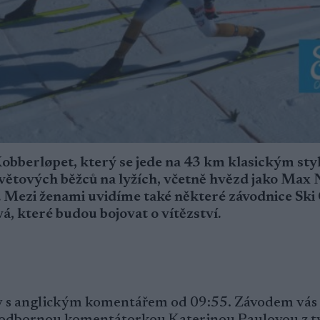
Kobberløpet, který se jede na 43 km klasickým sty
světových běžců na lyžích, včetně hvězd jako Max
Mezi ženami uvidíme také některé závodnice Ski C
, které budou bojovat o vítězství.
ay s anglickým komentářem od 09:55. Závodem vás 
 odbornou komentátorkou Katerinou Paulovou z 