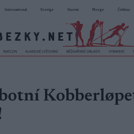
International
Sverige
Suomi
Norge
Čeština
BIATLON
KLASICKÉ LYŽOVÁNÍ
BĚŽKAŘSKÉ OBLASTI
VYBAVENÍ
obotní Kobberløpe
!