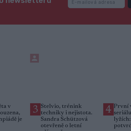
ho newsletteru
ta v
Stelvio, trénink
První 
3
4
souzena,
techniky i nejistota.
seriál
mpiádě je
Sandra Schützová
lyžích
otevřeně o letní
potvrd