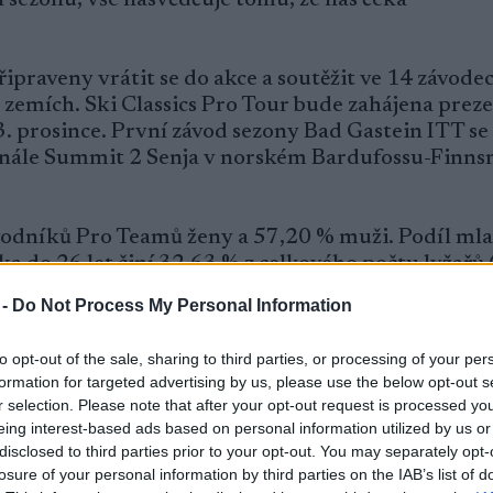
řipraveny vrátit se do akce a soutěžit ve 14 závode
 zemích. Ski Classics Pro Tour bude zahájena prez
 prosince. První závod sezony Bad Gastein ITT se
 finále Summit 2 Senja v norském Bardufossu-Finnsn
ávodníků Pro Teamů ženy a 57,20 % muži. Podíl ml
ka do 26 let činí 32,63 % z celkového počtu lyžařů 
 sportovců z řad “mláďat” (nová kategorie do 22 let
 -
Do Not Process My Personal Information
3 % tvoří dívky a 30,77 % mladíci. Tato čísla se sa
udou další sportovci přihlašovat na konkrétní záv
to opt-out of the sale, sharing to third parties, or processing of your per
formation for targeted advertising by us, please use the below opt-out s
ále více přibližuje přirozenému podílu 50/50. V souč
r selection. Please note that after your opt-out request is processed y
se, že naše aktivní úsilí s různými závody v posledn
eing interest-based ads based on personal information utilized by us or
ch týmech zvýšil. Jedním z příkladů je nové pravidl
disclosed to third parties prior to your opt-out. You may separately opt-
istraci a získání licence do Pro Teamu, které bylo 
losure of your personal information by third parties on the IAB’s list of