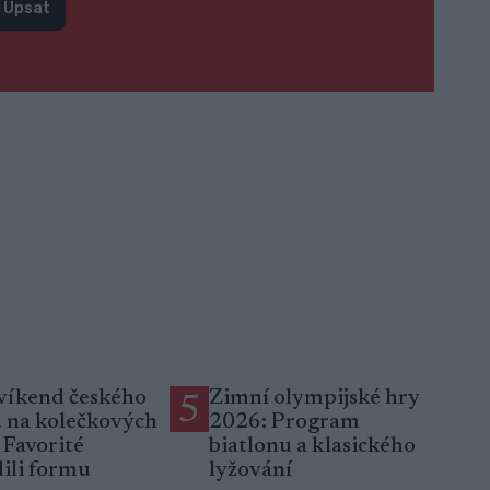
Upsat
víkend českého
Zimní olympijské hry
5
u na kolečkových
2026: Program
: Favorité
biatlonu a klasického
ili formu
lyžování