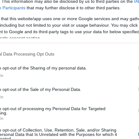
. This information may also be disclosed by us to third parties on the
IA
ořit pravidla, ale jsme závislí na tvrdé práci, kter
Participants
that may further disclose it to other third parties.
li. Jak bylo zmíněno letos na jaře, nebudeme spokoj
nevidíme genderovou rovnost jako hlavní priorit
 that this website/app uses one or more Google services and may gath
 Hlavní snahou je nyní spíše to, abychom postupem
including but not limited to your visit or usage behaviour. You may click 
 to Google and its third-party tags to use your data for below specifi
stupně vítězů v našich závodech Pro Tour,“ říká Da
ogle consent section.
l Data Processing Opt Outs
o opt-out of the Sharing of my personal data.
In
inku XVI. sezóny dres „mláděte“ do 22 let
o opt-out of the Sale of my Personal Data.
In
to opt-out of processing my Personal Data for Targeted
ing.
í prostředí pro profesionální týmy a jejich sporto
In
žaři z Austrálie, Rakouska, České republiky, Dánska,
, Japonska, Nizozemska, Švýcarska, USA, společně
o opt-out of Collection, Use, Retention, Sale, and/or Sharing
ersonal Data that Is Unrelated with the Purposes for which it
lected.