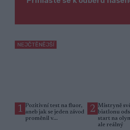
Přihlaste se k odběru naše
NEJČTĚNĚJŠÍ
Pozitivní test na fluor,
Mistryně svě
1
2
aneb jak se jeden závod
biatlonu od
proměnil v...
start na oly
ale reálný