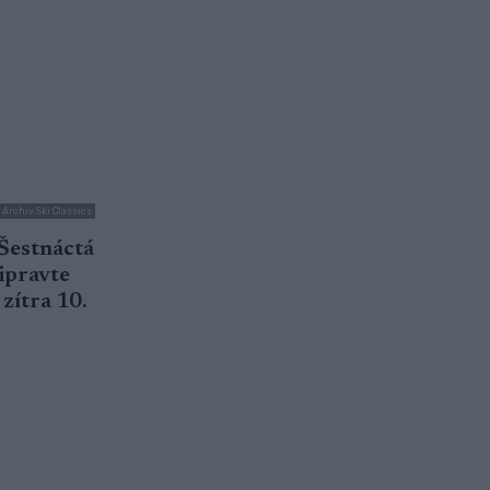
: Archiv Ski Classics
 Šestnáctá
ipravte
zítra 10.