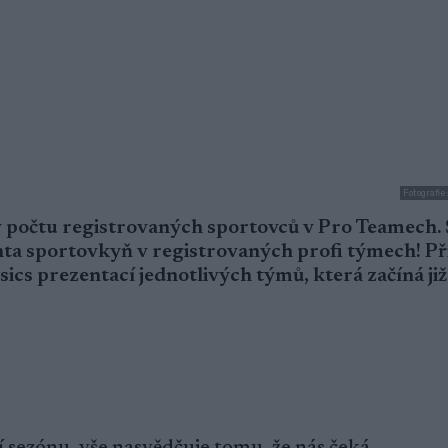
Fotografie
 v počtu registrovaných sportovců v Pro Teamech.
nta sportovkyň v registrovaných profi týmech! Př
ics prezentací jednotlivých týmů, která začíná již 
ší sezónu, vše nasvědčuje tomu, že nás čeká