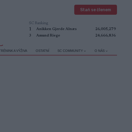
Staň se členem
SC Ranking
1
Anikken Gjerde Alnæs
26,005,279
3
Amund Riege
24,666,836
TRÉNINK A VÝŽIVA
OSTATNÍ
SC COMMUNITY
O NÁS