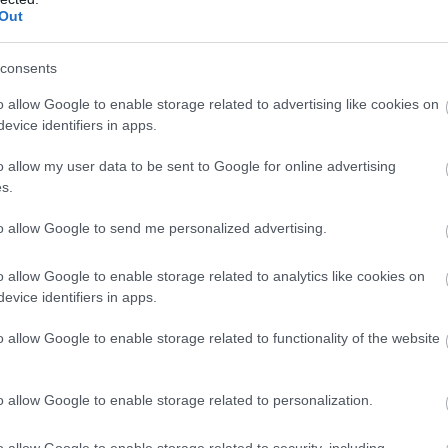
Out
% z celkového počtu sportovců Pro Teamu, zatímc
tě se umístilo Německo s 8,90 %.
consents
o allow Google to enable storage related to advertising like cookies on
ro následující tři země: Finsko s 6,78 %, Francie 6
evice identifiers in apps.
o allow my user data to be sent to Google for online advertising
t jednotlivé týmy Ski Classics. Denně bude v 9:00
s.
istrovaný tým.
to allow Google to send me personalized advertising.
o allow Google to enable storage related to analytics like cookies on
evice identifiers in apps.
o allow Google to enable storage related to functionality of the website
XVI (2024/2025)
o allow Google to enable storage related to personalization.
o allow Google to enable storage related to security, including