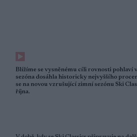
Blížíme se vysněnému cíli rovnosti pohlaví
sezóna dosáhla historicky nejvyššího proce
se na novou vzrušující zimní sezónu Ski Class
října.
V době, kdy se Ski Classics připravuje na dal