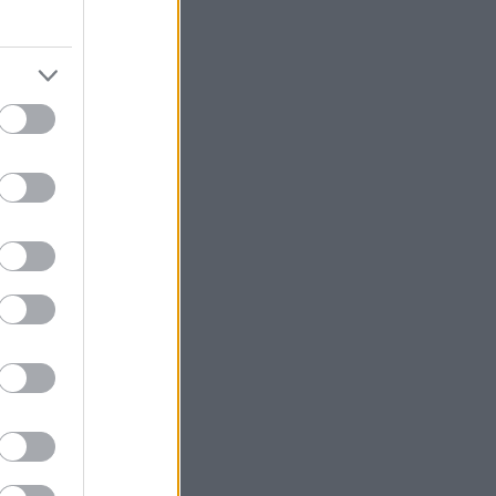
o Švédsko
,36 % a
 hodin