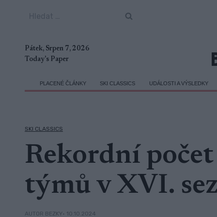
Přeskočit
Vyhledávání
na
obsah
Pátek, Srpen 7, 2026
Today's Paper
PLACENÉ ČLÁNKY
SKI CLASSICS
UDÁLOSTI A VÝSLEDKY
SKI CLASSICS
Rekordní počet 
týmů v XVI. sez
• 10.10.2024
AUTOR BEZKY