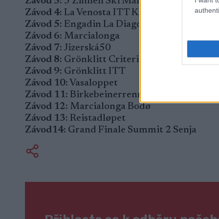
Závod 3:
3 Zinnen Ski Marathon
authenti
Závod 4:
La Venosta ITT Kapron-Melago
Závod 5:
Engadin La Diagonela
Závod 6:
Marcialonga
Závod 7:
Jizerská50
Závod 8:
Grönklitt Criterium 61
Závod 9:
Grönklitt ITT
Závod 10:
Vasaloppet
Závod 11:
Birkebeinerrennet
Závod 12:
Marcialonga Bodø
Závod 13:
Reistadløpet
Závod14:
Grand Finale Summit 2 Senja