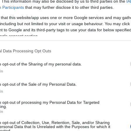
le jako proteoanabolický prostředek).
. This information may also be disclosed by us to third parties on the
IA
tovost 300–400 g, k jejich využití je potřeba méně 
Participants
that may further disclose it to other third parties.
ních podmínek. Pokud je však sval nucen pracovat z
 that this website/app uses one or more Google services and may gath
nek anaerobních), využití energie ze sacharidů r
including but not limited to your visit or usage behaviour. You may click 
 to Google and its third-party tags to use your data for below specifi
(představuje cca 37 kJ/g), jejich využití je však n
ogle consent section.
 lidské tělo vhodným zdrojem energie, uplatňují se t
l Data Processing Opt Outs
o opt-out of the Sharing of my personal data.
In
o opt-out of the Sale of my Personal Data.
In
to opt-out of processing my Personal Data for Targeted
bilance. Jsou sportovci, kteří nemohou přibrat, ale
ing.
s nadváhou (alespoň z pohledu vrcholového sportu
In
to nejen po stránce zastoupení hlavních makronutrien
o opt-out of Collection, Use, Retention, Sale, and/or Sharing
í jednotlivých sacharidů a tuků, stejně tak jako min
ersonal Data that Is Unrelated with the Purposes for which it
lected.