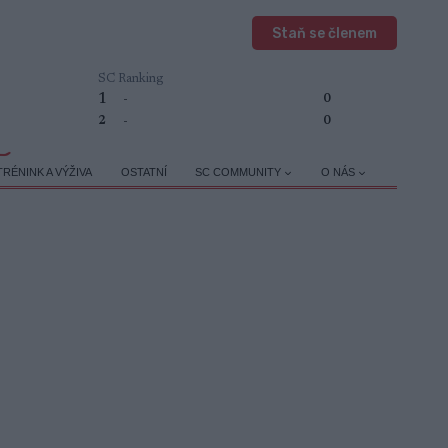
Staň se členem
SC Ranking
1
-
0
2
-
0
TRÉNINK A VÝŽIVA
OSTATNÍ
SC COMMUNITY
O NÁS