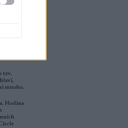
 tzv.
hlaví,
lmi mnoho.
ka. Hodina
h
émních
Circle