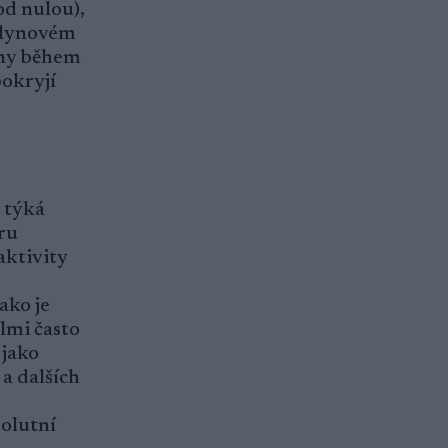
od nulou),
 plynovém
ýdny během
pokryjí
e týká
ru
aktivity
ako je
lmi často
 jako
a dalších
solutní