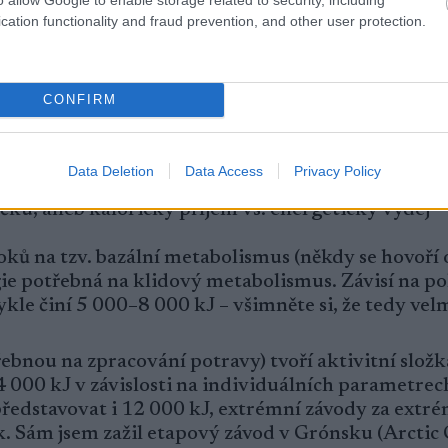
cation functionality and fraud prevention, and other user protection.
CONFIRM
5487268577_318dd19974.jpg *]
Data Deletion
Data Access
Privacy Policy
íčku, aneb kalorický příjem vs. energetický výdej
oků na tzv. bazální metabolismus (někdy se hovoří o
ie potřebná na klidový metabolismus. Závisí na po
le činí 5 000–8 000 kJ – všimněte si, že tedy ve
ebnou na zpracování potravy) tvoří aktivitní slož
4 000 kJ v závislosti na individuálních parametrec
edstavovat i 12 000 kJ, extrémní závody za extr
 Sám jsem zažil etapový závod v Grónsku (Arctic 