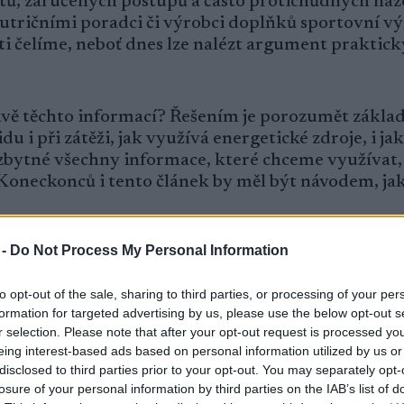
tů, zaručených postupů a často protichůdných náz
ičními poradci či výrobci doplňků sportovní výži
ti čelíme, neboť dnes lze nalézt argument praktick
plavě těchto informací? Řešením je porozumět zákl
idu i při zátěži, jak využívá energetické zdroje, i j
ezbytné všechny informace, které chceme využívat,
. Koneckonců i tento článek by měl být návodem, ja
 -
Do Not Process My Personal Information
to opt-out of the sale, sharing to third parties, or processing of your per
ergie. Jsou to:**
formation for targeted advertising by us, please use the below opt-out s
é platidlo pro svalovou práci). K dispozici je zhrub
r selection. Please note that after your opt-out request is processed y
velice krátký poločas (0,3 sekundy) – i z tohoto 
eing interest-based ads based on personal information utilized by us or
ivy.
disclosed to third parties prior to your opt-out. You may separately opt-
 fyzické zátěži klesá k nule. Velmi oblíbený doplněk
losure of your personal information by third parties on the IAB’s list of