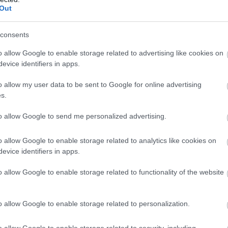
Out
o je naprosto klíčové pro správnou regeneraci ene
 jaterního glykogenu),
consents
ytrvalostní vs. silové sporty)
(děti, vegetariáni, ženy, které mají problémy se zá
o allow Google to enable storage related to advertising like cookies on
 nízkým množstvím svalové hmoty, sportovci se zd
evice identifiers in apps.
i alergiemi…)
o allow my user data to be sent to Google for online advertising
s.
to allow Google to send me personalized advertising.
kJ) |
o allow Google to enable storage related to analytics like cookies on
evice identifiers in apps.
o allow Google to enable storage related to functionality of the website
o allow Google to enable storage related to personalization.
m příjmu
o allow Google to enable storage related to security, including