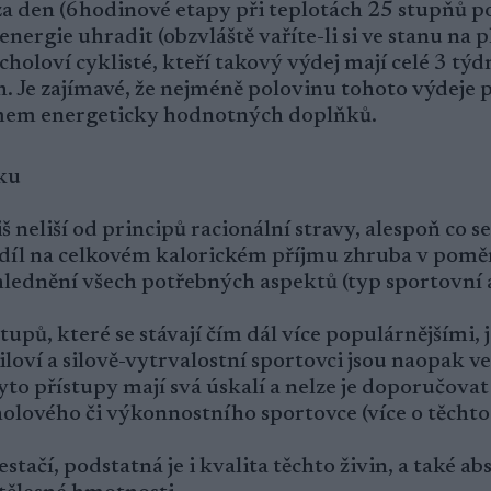
a den (6hodinové etapy při teplotách 25 stupňů p
 energie uhradit (obzvláště vaříte-li si ve stanu na
choloví cyklisté, kteří takový výdej mají celé 3 t
. Je zajímavé, že nejméně polovinu tohoto výdeje 
íjmem energeticky hodnotných doplňků.
čku
š neliší od principů racionální stravy, alespoň co s
podíl na celkovém kalorickém příjmu zhruba v pomě
lednění všech potřebných aspektů (typ sportovní 
upů, které se stávají čím dál více populárnějšími, j
loví a silově-vytrvalostní sportovci jsou naopak ve
tyto přístupy mají svá úskalí a nelze je doporučovat
holového či výkonnostního sportovce (více o těchto 
tačí, podstatná je i kvalita těchto živin, a také ab