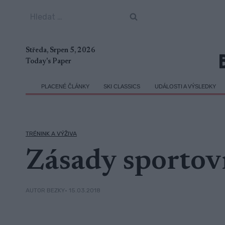
Přeskočit
Vyhledávání
na
obsah
Středa, Srpen 5, 2026
Today's Paper
PLACENÉ ČLÁNKY
SKI CLASSICS
UDÁLOSTI A VÝSLEDKY
TRÉNINK A VÝŽIVA
Zásady sportov
• 15.03.2018
AUTOR BEZKY