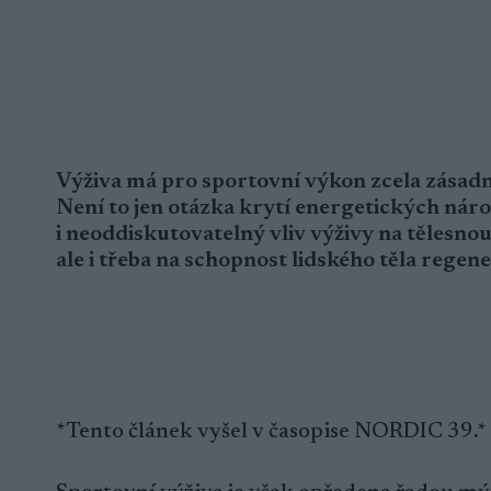
Výživa má pro sportovní výkon zcela zásadn
Není to jen otázka krytí energetických náro
i neoddiskutovatelný vliv výživy na tělesno
ale i třeba na schopnost lidského těla regen
*Tento článek vyšel v časopise NORDIC 39.*