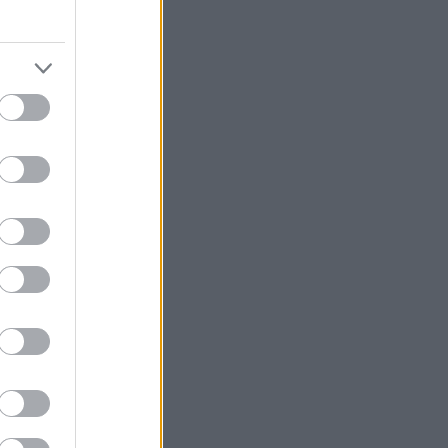
rgetických
sobami
ravotními