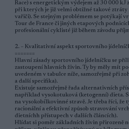
Race) s energetickým výdejem až 30 000 kJ z
při kterých je již velmi obtížné takové ztráty
vařiči). Se stejným problémem se potýkají vr
Tour de France či jiných etapových podnicích
profesionální cyklisté již během závodu př
2. – Kvalitativní aspekt sportovního jídelní
=======
Hlavní zásady sportovního jídelníčku se příli
zastoupení hlavních živin. Ty by měly mít 
uvedeném v tabulce níže, samozřejmě při zoh
a další specifika).
Existuje samozřejmě řada alternativních příst
například vysokotuková (ketogenní) dieta. Si
na vysokobílkovinné stravě. Je třeba říci, že 
racionální a efektivní způsob stravování vrc
dietníchh přístupech v dalších článcích).
Hlídat si poměr základních živin přirozeně nes