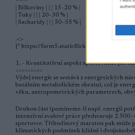
———
authenti
| Bílkoviny | | | 15–20 % |
| Tuky | | | 20–30 % |
| Sacharidy | | | 50–55 % |
.<>
[* https://farm5.staticflickr.com/4700/2
1. – Kvantitativní aspekt sportovního jídeln
=========
Výdej energie se sestává z energetických nár
bazálním metabolickém obratu), což je energ
věku, antropometrických parametrech, obvyk
Druhou část (pomineme-li např. energii potř
intenzivní svalové práce představuje 2 500–
sportovce. Tříhodinový maraton pak může př
klimatických podmínek klidně i dvojnásobek.