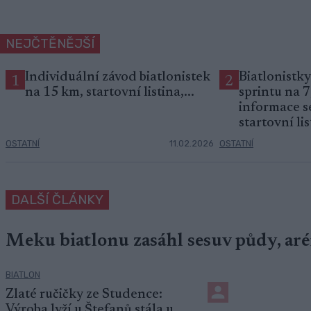
NEJČTĚNĚJŠÍ
Individuální závod biatlonistek
Biatlonistky
1
2
na 15 km, startovní listina,...
sprintu na 
informace s
startovní li
OSTATNÍ
11.02.2026
OSTATNÍ
DALŠÍ ČLÁNKY
Meku biatlonu zasáhl sesuv půdy, aré
BIATLON
Zlaté ručičky ze Studence:
Výroba lyží u Štefanů stála u