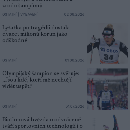
zrodu šampionů
OSTATNÍ
|
VYBAVENÍ
02.08.2026
Lyžařka po tragédii dostala
dvacet milionů korun jako
odškodné
OSTATNÍ
01.08.2026
Olympijský šampion se svěřuje:
,,Jsou lidé, kteří mě nechtějí
vidět uspět.“
OSTATNÍ
31.07.2026
Biatlonová hvězda o odvrácené
tváři sportovních technologií i o