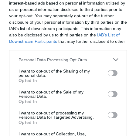
interest-based ads based on personal information utilized by
us or personal information disclosed to third parties prior to
Čtenáři, potřebujeme tvoji zpětnou vazbu
your opt-out. You may separately opt-out of the further
disclosure of your personal information by third parties on the
Zimní sezóna skončila a kdo byl poctivý, už má
IAB’s list of downstream participants. This information may
svoje lyže zalité v parafinu a uložené na půdě.
also be disclosed by us to third parties on the
IAB’s List of
Jaro je čas na sumarizaci celé zimy nejen pro
Downstream Participants
that may further disclose it to other
elitní závodníky, ale i pro náš web. A tak jsme
third parties.
pro vás vytvořili dotazník, abychom od vás
Please note that this website/app uses one or more Google
Personal Data Processing Opt Outs
získali zpětnou vazbu a zjistili, co bychom mohli
services and may gather and store information including but
vylepšit. Váš čas je drahocenný a stejně tak i vaše
not limited to your visit or usage behaviour. You may click to
I want to opt-out of the Sharing of my
rady a názory, proto jsme se rozhodli, že každý,
personal data.
grant or deny consent to Google and its third-party tags to
Opted In
kdo vyplní dotazník, se zúčastní
slosování o dvě
use your data for below specified purposes in below Google
startovní čísla na Marcialongu
– slavný italský
consent section.
I want to opt-out of the Sale of my
Personal Data.
závod, který je tak oblíbený u českých laufařů.
Opted In
I want to opt-out of processing my
Zde můžete vyplnit dotazník
Personal Data for Targeted Advertising.
Opted In
Moc děkujeme za váš čas a ochotu, budeme se
I want to opt-out of Collection, Use,
snažit zapracovat na vašich podnětech a vylepšit