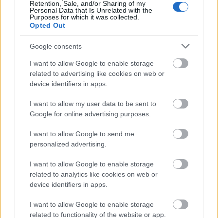
Retention, Sale, and/or Sharing of my
bezky.net, abyste tam našli vše, co vás zajímá.
Personal Data that Is Unrelated with the
Purposes for which it was collected.
Opted Out
Členství na bezky.net
Google consents
Členství na bezky.net umožňuje, abyste se stali
I want to allow Google to enable storage
součástí přední světové lyžařské komunity s
related to advertising like cookies on web or
exkluzivními výhodami. A také navíc s
device identifiers in apps.
neomezeným přístupem k článkům na
bezky.net
a ostatních sesterských webech
I want to allow my user data to be sent to
Google for online advertising purposes.
langd.se, langrenn.com, maastohiihto.com,
proxcskiing.com, SC Play a SC MyPages.
I want to allow Google to send me
personalized advertising.
Exkluzivní nabídky a výhody
I want to allow Google to enable storage
SC MyPages – Všechny výsledky Ski
related to analytics like cookies on web or
Classics na jednom místě
device identifiers in apps.
Přístup k veškerému obsahu
SC Play – živé vysílání
I want to allow Google to enable storage
related to functionality of the website or app.