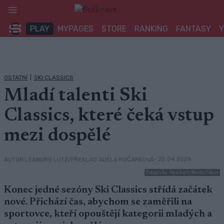
Přeskočit
na
PLAY
MYPAGES
STORE
RANKING
FANTASY
obsah
OSTATNÍ
|
SKI CLASSICS
Mladí talenti Ski
Classics, které čeká vstup
mezi dospělé
• 20.04.2025
AUTOR LEANDRO LUTZ/PŘEKLAD ADÉLA ROČÁRKOVÁ
Fotografie: Reichert/NordicFocus
Konec jedné sezóny Ski Classics střídá začátek
nové. Přichází čas, abychom se zaměřili na
sportovce, kteří opouštějí kategorii mladých a