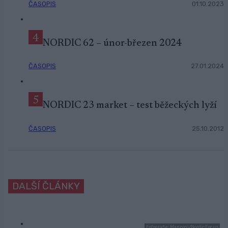
ČASOPIS
01.10.2023
4
NORDIC 62 – únor-březen 2024
ČASOPIS
27.01.2024
5
NORDIC 23 market – test běžeckých lyží
ČASOPIS
25.10.2012
DALŠÍ ČLÁNKY
Fotografie: Manzoni/NordicFocus