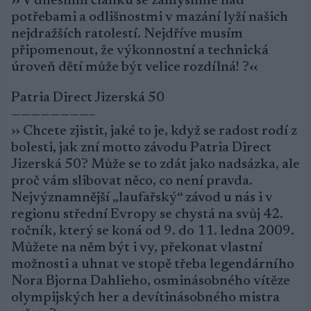
›› V dnešním článku se zamyslíme nad
potřebami a odlišnostmi v mazání lyží našich
nejdražších ratolestí. Nejdříve musím
připomenout, že výkonnostní a technická
úroveň dětí může být velice rozdílná! ?‹‹
Patria Direct Jizerská 50
————————–
›› Chcete zjistit, jaké to je, když se radost rodí z
bolesti, jak zní motto závodu Patria Direct
Jizerská 50? Může se to zdát jako nadsázka, ale
proč vám slibovat něco, co není pravda.
Nejvýznamnější „laufařský“ závod u nás i v
regionu střední Evropy se chystá na svůj 42.
ročník, který se koná od 9. do 11. ledna 2009.
Můžete na něm být i vy, překonat vlastní
možnosti a uhnat ve stopě třeba legendárního
Nora Bjorna Dahlieho, osminásobného vítěze
olympijských her a devítinásobného mistra