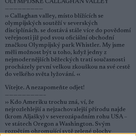
OLYMPIJSKÉ CALLAGHAN VALLEY
—————————
›› Callaghan valley, místo blížících se
olympijských soutěží v severských
disciplínách. se dostává stále více do povědomí
veřejnosti již pod svou oficiální obchodní
značkou Olympijský park Whistler. My jsme
měli možnost být u toho, když jedny z
nejmodernějších běžeckých tratí současnosti
procházely první velkou zkouškou na své cestě
do velkého světa lyžování. ‹‹
Vítejte. A nezapomeňte odjet!
—————————–
›› Kdo Ameriku trochu zná, ví, že
nejrozlehlejší a nejzachovalejší přírodu najde
(krom Aljašky) v severozápadním rohu USA –
ve státech Oregon a Washington. Svým
rozpětím ohromující sytě zelené plochy