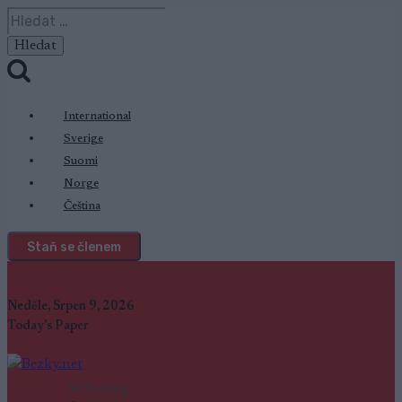
Přeskočit
Vyhledávání
na
obsah
International
Sverige
Suomi
Norge
Čeština
Staň se členem
Neděle, Srpen 9, 2026
Today's Paper
SC Ranking