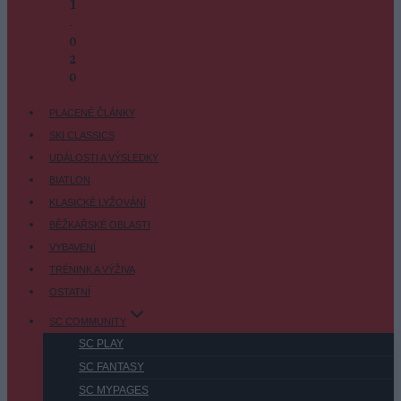
1
-
0
2
-
0
PLACENÉ ČLÁNKY
SKI CLASSICS
UDÁLOSTI A VÝSLEDKY
BIATLON
KLASICKÉ LYŽOVÁNÍ
BĚŽKAŘSKÉ OBLASTI
VYBAVENÍ
TRÉNINK A VÝŽIVA
OSTATNÍ
SC COMMUNITY
SC PLAY
SC FANTASY
SC MYPAGES