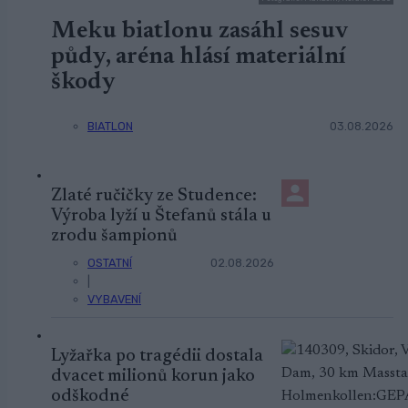
Meku biatlonu zasáhl sesuv
půdy, aréna hlásí materiální
škody
BIATLON
03.08.2026
Zlaté ručičky ze Studence:
Výroba lyží u Štefanů stála u
zrodu šampionů
OSTATNÍ
02.08.2026
|
VYBAVENÍ
Lyžařka po tragédii dostala
dvacet milionů korun jako
odškodné