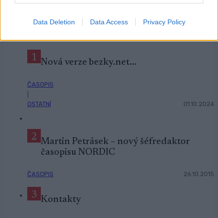
NEJČTĚNĚJŠÍ
Data Deletion
Data Access
Privacy Policy
1
Nová verze bezky.net...
ČASOPIS
|
OSTATNÍ
01.10.2024
2
Martin Petrásek – nový šéfredaktor
časopisu NORDIC
ČASOPIS
26.10.2015
3
Kontakty