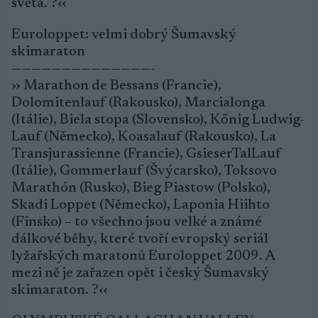
světa. ?‹‹
Euroloppet: velmi dobrý Šumavský
skimaraton
——————————————-
›› Marathon de Bessans (Francie),
Dolomitenlauf (Rakousko), Marcialonga
(Itálie), Biela stopa (Slovensko), Kőnig Ludwig-
Lauf (Německo), Koasalauf (Rakousko), La
Transjurassienne (Francie), GsieserTalLauf
(Itálie), Gommerlauf (Švýcarsko), Toksovo
Marathón (Rusko), Bieg Piastow (Polsko),
Skadi Loppet (Německo), Laponia Hiihto
(Finsko) – to všechno jsou velké a známé
dálkové běhy, které tvoří evropský seriál
lyžařských maratonů Euroloppet 2009. A
mezi ně je zařazen opět i český Šumavský
skimaraton. ?‹‹