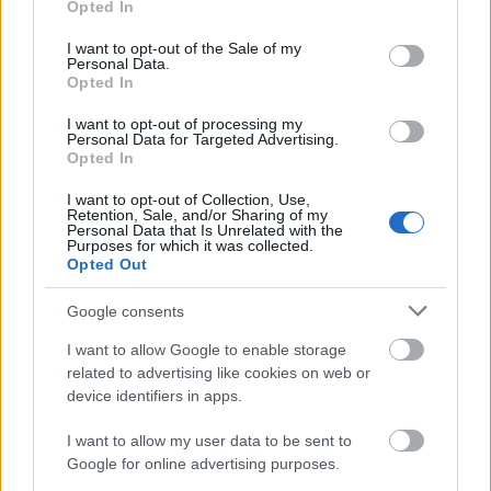
Opted In
„Pošumavské rapsodie“, „Skláři“ nebo „Ze
use your data for below specified purposes in below Google
šumavského Podlesí“, zahoří touhou poznat
consent section.
I want to opt-out of the Sale of my
Personal Data.
ten divukrásný kraj, opředený baladami o
Opted In
osudech prostých dřevorubců, sklářů,
myslivců i pytláků. ‹‹
I want to opt-out of processing my
Personal Data for Targeted Advertising.
Opted In
I want to opt-out of Collection, Use,
Retention, Sale, and/or Sharing of my
Personal Data that Is Unrelated with the
Purposes for which it was collected.
Opted Out
Google consents
I want to allow Google to enable storage
related to advertising like cookies on web or
device identifiers in apps.
I want to allow my user data to be sent to
Google for online advertising purposes.