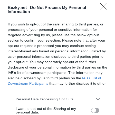
netknutých lesních říší, ve věčné mlze
Bezky.net -
Do Not Process My Personal
zahalené tajuplné pláže chladného pobřeží
Information
Pacifiku, spektakulární skalnaté vrcholky
sopečného pohoří Cascades táhnoucího se
If you wish to opt-out of the sale, sharing to third parties, or
oběma státy od severu k jihu. Veškerou tuto
processing of your personal or sensitive information for
podmanivě drsnou krásu střeží z dálky bíle
targeted advertising by us, please use the below opt-out
prozařující ledovcová sopka Mount Rainier. Ze
section to confirm your selection. Please note that after your
sluncem zalité, zlaté běžkařské Kalifornie dnes
opt-out request is processed you may continue seeing
přes její severní hranice přejeďme do bližšího z
interest-based ads based on personal information utilized by
us or personal information disclosed to third parties prior to
obou států, Oregonu. ‹‹
your opt-out. You may separately opt-out of the further
disclosure of your personal information by third parties on the
Šumavá má láska
IAB’s list of downstream participants. This information may
—————
also be disclosed by us to third parties on the
IAB’s List of
›› To je moje vyznání, inspirované krédem
Downstream Participants
that may further disclose it to other
spisovatele Karla Klostermanna, který ve
third parties.
svých knihách objevuje pro mnohé lidi
Please note that this website/app uses one or more Google
Personal Data Processing Opt Outs
neznámou zemi, tajuplnou, ale překrásnou
services and may gather and store information including but
Šumavu. Ten, kdo četl autorova díla
not limited to your visit or usage behaviour. You may click to
I want to opt-out of the Sharing of my
„V ráji šumavském“, „Ze světa lesních samot“,
personal data.
grant or deny consent to Google and its third-party tags to