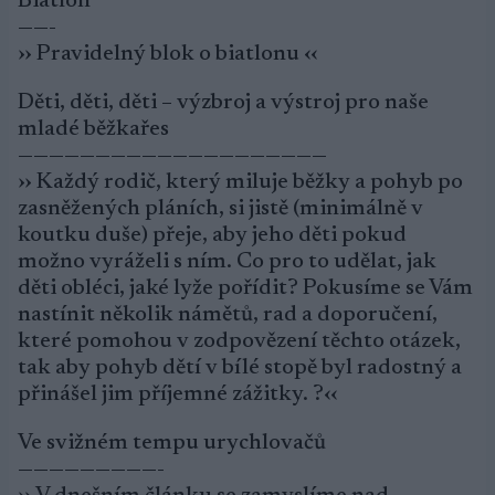
Biatlon
——-
›› Pravidelný blok o biatlonu ‹‹
Děti, děti, děti – výzbroj a výstroj pro naše
mladé běžkařes
————————————————————
›› Každý rodič, který miluje běžky a pohyb po
zasněžených pláních, si jistě (minimálně v
koutku duše) přeje, aby jeho děti pokud
možno vyráželi s ním. Co pro to udělat, jak
děti obléci, jaké lyže pořídit? Pokusíme se Vám
nastínit několik námětů, rad a doporučení,
které pomohou v zodpovězení těchto otázek,
tak aby pohyb dětí v bílé stopě byl radostný a
přinášel jim příjemné zážitky. ?‹‹
Ve svižném tempu urychlovačů
—————————-