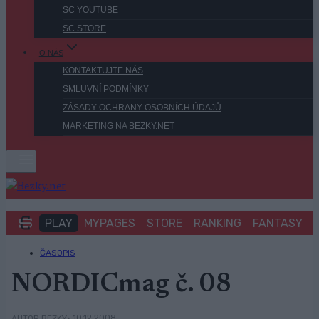
SC YOUTUBE
SC STORE
O NÁS
KONTAKTUJTE NÁS
SMLUVNÍ PODMÍNKY
ZÁSADY OCHRANY OSOBNÍCH ÚDAJŮ
MARKETING NA BEZKY.NET
PLAY
MYPAGES
STORE
RANKING
FANTASY
ČASOPIS
NORDICmag č. 08
• 10.12.2008
AUTOR BEZKY