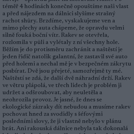
téměř 4 hodinách konečně opouštíme naši vlast
a před nájezdem na dálnici slyšíme strašný
rachot shůry. Brzdíme, vyskakujeme ven a
mimo plechy auta chápeme, že opravdu velmi
silně fouká boční vítr. Rakev se otevřela,
rozlomila v půli a vylétaly z ní všechny hole.
Běžím je do protisměru zachránit a naštěstí je
jeden řidič natolik galantní, že zastavil své auto
před holemi a nechal mě je v bezpečném zákrytu
posbírat. Dvě jsou přejeté, samozřejmě ty mé.
Naštěstí se zdá, že další dvě náhradní drží. Rakev
ve větru plápolá, ve třech lidech je problém ji
udržet a odšroubovat, aby neuletěla a
neohrozila provoz. Je jasné, že dnes se
ekologické zázraky dít nebudou a musíme rakev
pochovat hned za svodidly s šéfovými
posledními slovy, že ji vlastně nebylo v plánu
brát. Ani rakouská dálnice nebyla tak dokonalá