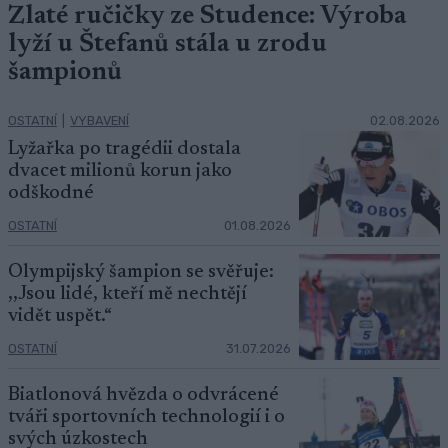
Zlaté ručičky ze Studence: Výroba
lyží u Štefanů stála u zrodu
šampionů
OSTATNÍ
|
VYBAVENÍ
02.08.2026
Lyžařka po tragédii dostala
dvacet milionů korun jako
odškodné
OSTATNÍ
01.08.2026
Olympijský šampion se svěřuje:
,,Jsou lidé, kteří mě nechtějí
vidět uspět.“
OSTATNÍ
31.07.2026
Biatlonová hvězda o odvrácené
tváři sportovních technologií i o
svých úzkostech