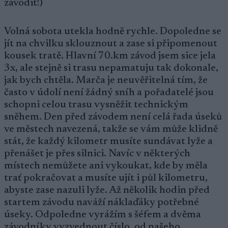
závodit!)
Volná sobota utekla hodně rychle. Dopoledne se
jít na chvilku sklouznout a zase si připomenout
kousek tratě. Hlavní 70.km závod jsem sice jela
3x, ale stejně si trasu nepamatuju tak dokonale,
jak bych chtěla. Marča je neuvěřitelná tím, že
často v údolí není žádný sníh a pořadatelé jsou
schopni celou trasu vysněžit technickým
sněhem. Den před závodem není celá řada úseků
ve městech navezená, takže se vám může klidně
stát, že každý kilometr musíte sundávat lyže a
přenášet je přes silnici. Navíc v některých
místech nemůžete ani vykoukat, kde by měla
trať pokračovat a musíte ujít i půl kilometru,
abyste zase nazuli lyže. Až několik hodin před
startem závodu naváží náklaďáky potřebné
úseky. Odpoledne vyrážím s šéfem a dvěma
závodníky vyzvednout číslo, od našeho