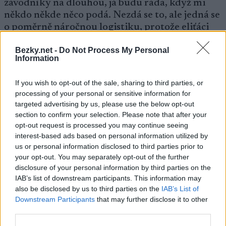
závodníky na dlouhou, já budu ráda, když mi
někdo někde něco podá. Nezdá se to, ale jedná se
o poměrně náročnou logistiku, protože eliťáci
jedou hodně rychle a i pětiminutové rozdíly
Bezky.net -
Do Not Process My Personal
mezi závodníky a ještě větší mezi závodnicemi
Information
hrají roli. Tentokrát si ale Visma vymyslela
neuvěřitelné pravidlo, že lze občerstvovat jen na
If you wish to opt-out of the sale, sharing to third parties, or
6ti konkrétních místech, takže se stalo, že někde
processing of your personal or sensitive information for
závodníci nedostali 12 km napít, což je opravdu
targeted advertising by us, please use the below opt-out
dlouhá vzdálenost. Zřejmě vedení seriálu tímto
section to confirm your selection. Please note that after your
chtělo přinutit závodníky, aby si vezli vlastní
opt-out request is processed you may continue seeing
pití.
interest-based ads based on personal information utilized by
us or personal information disclosed to third parties prior to
your opt-out. You may separately opt-out of the further
Ráno nemůžu dospat a budíček v šest
disclosure of your personal information by third parties on the
zamačkávám už o hodinu dříve. Obléct se,
IAB’s list of downstream participants. This information may
trochu nasnídat, sbalit vše potřebné a hurá do
also be disclosed by us to third parties on the
IAB’s List of
Downstream Participants
that may further disclose it to other
auta. Na startu Marči jsem se vždy rozbíhávala
third parties.
po svých, nezatěžovala jsem ostatní sběrem
tréninkových lyží a navíc moc vhodných míst na