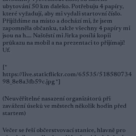
ubytování 50 km daleko. Potřebuju 4 papíry,
které vyžadují, aby mi vydali startovní číslo.
Přijíždíme na místo a dochází mi, že jsem
zapomněla občanku, takže všechny 4 papíry mi
jsou na h…. Naštěstí mi Jirka posílá kopii
průkazu na mobil a na prezentaci to přijímají!
Uf.
[*
https://live.staticflickr.com/65535/518580734
98_8e8a3fb59c.jpg *]
(Neuvěřitelné nasazení organizátorů při
zavážení úseků ve městech několik hodin před
startem)
Večer se řeší občerstvovací stanice, hlavně pro