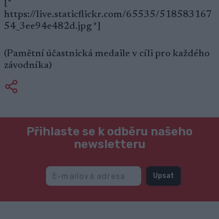
[*
https://live.staticflickr.com/65535/518583167
54_3ee94e482d.jpg *]
(Pamětní účastnická medaile v cíli pro každého
závodníka)
Přihlaste se k odběru našeho
newsletteru
Upsat