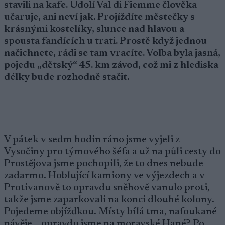
stavili na kafe. Údolí Val di Fiemme člověka
učaruje, ani neví jak. Projíždíte městečky s
krásnými kostelíky, slunce nad hlavou a
spousta fandících u trati. Prostě když jednou
načichnete, rádi se tam vracíte. Volba byla jasná,
pojedu „dětský“ 45. km závod, což mi z hlediska
délky bude rozhodně stačit.
V pátek v sedm hodin ráno jsme vyjeli z
Vysočiny pro týmového šéfa a už na půli cesty do
Prostějova jsme pochopili, že to dnes nebude
zadarmo. Hoblující kamiony ve výjezdech a v
Protivanově to opravdu sněhově vanulo proti,
takže jsme zaparkovali na konci dlouhé kolony.
Pojedeme objížďkou. Místy bílá tma, nafoukané
návěje – opravdu jsme na moravské Hané? Po