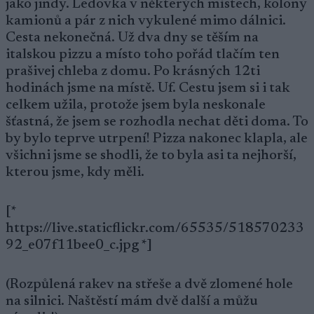
jako jindy. Ledovka v některých místech, kolony
kamionů a pár z nich vykulené mimo dálnici.
Cesta nekonečná. Už dva dny se těším na
italskou pizzu a místo toho pořád tlačím ten
prašivej chleba z domu. Po krásných 12ti
hodinách jsme na místě. Uf. Cestu jsem si i tak
celkem užila, protože jsem byla neskonale
šťastná, že jsem se rozhodla nechat děti doma. To
by bylo teprve utrpení! Pizza nakonec klapla, ale
všichni jsme se shodli, že to byla asi ta nejhorší,
kterou jsme, kdy měli.
[*
https://live.staticflickr.com/65535/518570233
92_e07f11bee0_c.jpg *]
(Rozpůlená rakev na střeše a dvě zlomené hole
na silnici. Naštěstí mám dvě další a můžu