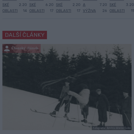
SKÉ
2.20
SKÉ
6.20
SKÉ
2.20
A
7.20
SKÉ
3.20
OBLASTI
14
OBLASTI
17
OBLASTI
17
VÝŽIVA
26
OBLASTI
11
DALŠÍ ČLÁNKY
Členský článek
Fotografie: Archiv Aleše Suka