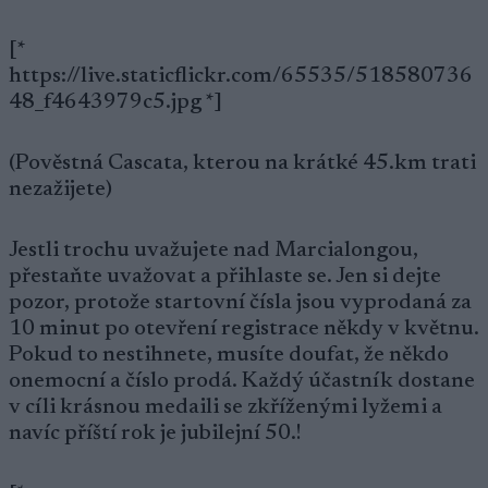
[*
https://live.staticflickr.com/65535/518580736
48_f4643979c5.jpg *]
(Pověstná Cascata, kterou na krátké 45.km trati
nezažijete)
Jestli trochu uvažujete nad Marcialongou,
přestaňte uvažovat a přihlaste se. Jen si dejte
pozor, protože startovní čísla jsou vyprodaná za
10 minut po otevření registrace někdy v květnu.
Pokud to nestihnete, musíte doufat, že někdo
onemocní a číslo prodá. Každý účastník dostane
v cíli krásnou medaili se zkříženými lyžemi a
navíc příští rok je jubilejní 50.!