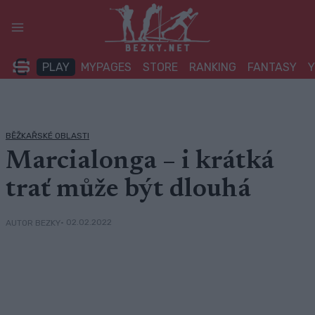
Přeskočit
na
obsah
PLAY
MYPAGES
STORE
RANKING
FANTASY
BĚŽKAŘSKÉ OBLASTI
Marcialonga – i krátká
trať může být dlouhá
• 02.02.2022
AUTOR BEZKY