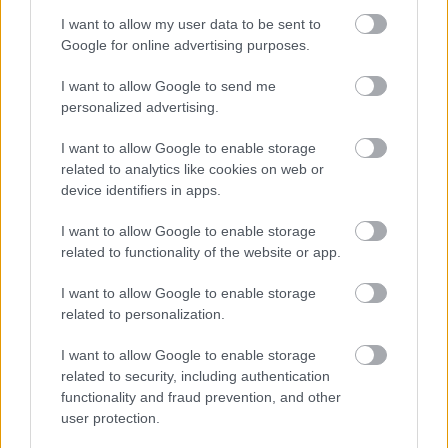
říkají, že na tohle opravdu nemají natrénováno.
I want to allow my user data to be sent to
20 km do cíle už jedu sama, čekám, že mě dojede
Google for online advertising purposes.
nějaká další skupina holek, ale jen samí chlapi,
kteří byli hodně rychlí, a nemám šanci se zapojit
I want to allow Google to send me
do vláčku. Vyhlížím cíl a jsem neskutečně ráda,
personalized advertising.
že končím na rovině v cíli pod můstky v
Predazzu a nemusím jet dalších 25 km se
I want to allow Google to enable storage
related to analytics like cookies on web or
závěrečnou stěnou Cascatou. I v době covidové
device identifiers in apps.
moc děkuji jednomu z pořadatelů, který mě
pustil do vyhřáté dřevěné boudičky, kde jsem se
I want to allow Google to enable storage
mohla v závětří převléknout.
related to functionality of the website or app.
I want to allow Google to enable storage
[*
related to personalization.
https://live.staticflickr.com/65535/518586481
65_7578d666de.jpg *]
I want to allow Google to enable storage
related to security, including authentication
functionality and fraud prevention, and other
(Trať závodu s výhledem na slavnou sjezdovku
user protection.
Alpe Cermis)