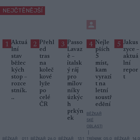
NEJČTĚNĚJŠÍ
Aktuá
Přehl
Passo
Nejle
Jakus
1
2
3
4
5
lní
ed
Lavaz
pších
zyce –
stav
tras
è –
5
aktuá
běžec
na
italsk
míst,
lní
kých
koleč
ý ráj
kam
repor
stop –
kové
pro
vyrazi
t
rozce
lyže
milov
t na
stník.
po
níky
letní
..
celé
úzkýc
soustř
ČR
h
edění
prkýn
BĚŽKAŘ
ek
SKÉ
OBLASTI
|
BĚŽKAŘ
01.1
BĚŽKAŘ
26.0
BĚŽKAŘ
13.1
TRÉNINK
05.0
BĚŽKAŘ
14.0