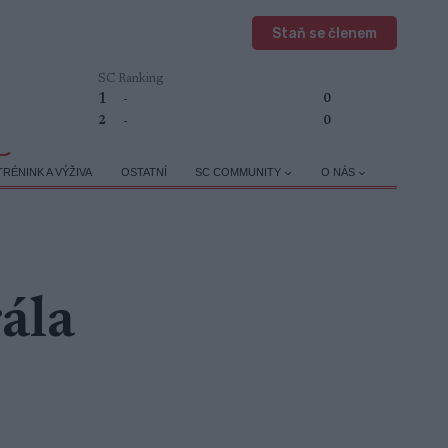
Staň se členem
SC Ranking
1
-
0
2
-
0
TRÉNINK A VÝŽIVA
OSTATNÍ
SC COMMUNITY
O NÁS
ála