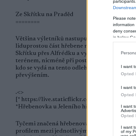
participants
Downstream 
Ze Skřítku na Praděd
Please note
========
information 
deny consent
in below Go
Většina výletníků nastupuje na jesenickou m
liduprostou část hřebene mezi Jelením hřbet
Skřítku přes Alfrédku a vyhýbá se cestě pře
Persona
terénem, nicméně při postupu od jihu k sever
I want t
kdo se vydá na tento odlehlý úsek, musí počí
Opted 
převýšením.
I want t
.<>
Opted 
[* https://live.staticflickr.com/65535/49
I want 
*Hřebenovka u Jeleního hřbetu*
Advertis
Opted 
Tyčemi značená hřebenová cesta pokračuje 
I want t
profilem mezi jednotlivými vrcholy a pozvol
of my P
was col