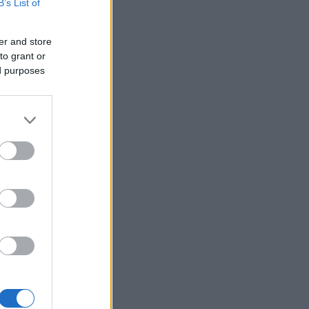
B’s List of
er and store
to grant or
ed purposes
ou a
 ze
náročným
adarmo,
houpavým
hluboká a