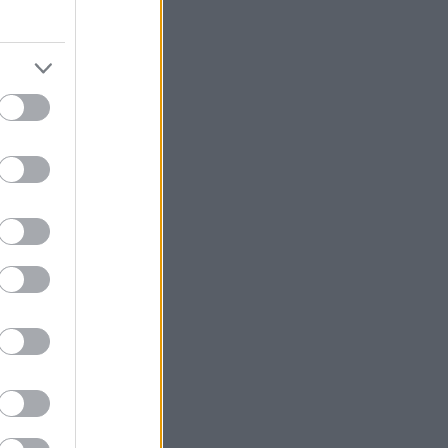
níku a v
leží v
teprve
 Pradědem
 nejvyšší
stauraci a