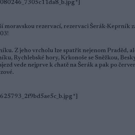
379080246_7305c11da8_b.jpg *]
í moravskou rezervací, rezervaci Šerák-Keprník za
903!
rníku. Z jeho vrcholu lze spatřit nejenom Praděd, al
níku, Rychlebské hory, Krkonoše se Sněžkou, Besk
sjezd vede nejprve k chatě na Šerák a pak po červe
zové.
78625793_2f9bd5ae5c_b.jpg *]