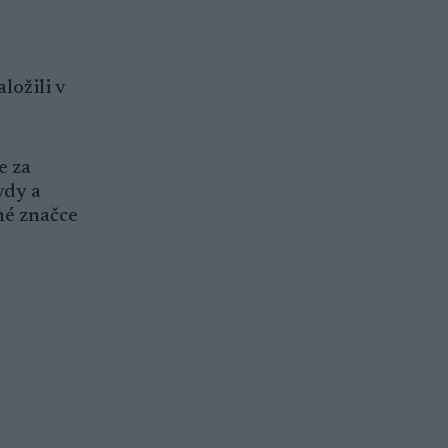
ložili v
e za
ydy a
né značce