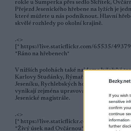
rokle u Šumperka přes sedlo Skřítek, Ovčár
Přejezd Jesenického hřebene na lyžích je jed
které můžete u nás podniknout. Hlavní hřeben 
skvělé rozhledy po okolní krajině.
.<>
[* https://live.staticflickr.com/65535/493
*Ráno na hřebenech*
V nižších polohách také najdeme lyžařské tra
Karlovy Studánky, Rýmařova nebo Bělé pod P
Bezky.net
Jeseníku, Rychlebských hor nebo Králického
vynikají zejména upravované tratě v okolí c
If you wish 
Jesenické magistrále.
sensitive in
confirm you
continue se
.<>
information 
[* https://live.staticflickr.com/65535/49
further disc
*Živý úsek nad Ovčárnou*