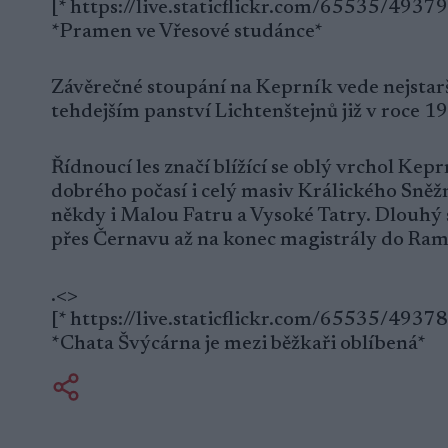
[* https://live.staticflickr.com/65535/49
*Pramen ve Vřesové studánce*
Závěrečné stoupání na Keprník vede nejstarš
tehdejším panství Lichtenštejnů již v roce 1
Řídnoucí les značí blížící se oblý vrchol Kep
dobrého počasí i celý masiv Králického Sněž
někdy i Malou Fatru a Vysoké Tatry. Dlouhý 
přes Černavu až na konec magistrály do Ram
.<>
[* https://live.staticflickr.com/65535/493
*Chata Švýcárna je mezi běžkaři oblíbená*