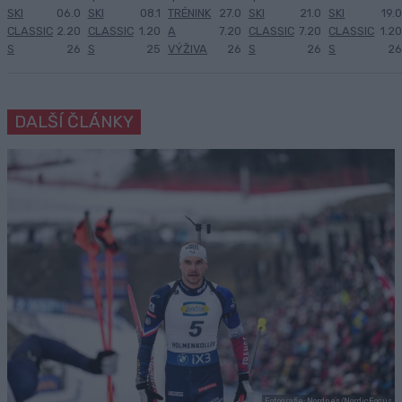
SKI
06.0
SKI
08.1
TRÉNINK
27.0
SKI
21.0
SKI
19.0
CLASSIC
2.20
CLASSIC
1.20
A
7.20
CLASSIC
7.20
CLASSIC
1.20
S
26
S
25
VÝŽIVA
26
S
26
S
26
DALŠÍ ČLÁNKY
Fotografie: Nordnes/NordicFocus