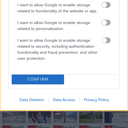
Astrid Øyre Slind , foto: Carl Sandin / BILDBYRÅN
I want to allow Google to enable storage
related to functionality of the website or app.
I want to allow Google to enable storage
related to personalization.
Přihlaste se k odběru našeho
I want to allow Google to enable storage
newsletteru
related to security, including authentication
functionality and fraud prevention, and other
user protection.
Upsat
CONFIRM
NEJČTĚNĚJŠÍ
Data Deletion
Data Access
Privacy Policy