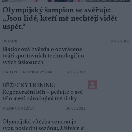
Olympijský šampion se svěřuje:
,,Jsou lidé, kteří mě nechtějí vidět
uspět.“
OSTATNÍ
31.07.2026
Biatlonová hvězda o odvrácené
tváři sportovních technologií i o
svých úzkostech
BIATLON
|
TRÉNINK A VÝŽIVA
31.07.2026
BĚŽECKÝ TRÉNINK:
Regenerační běh – pečujte o své
tělo mezi náročnými tréninky
TRÉNINK A VÝŽIVA
30.07.2026
Olympijská vítězka oznamuje
svou poslední sezónu:,,Užívám si