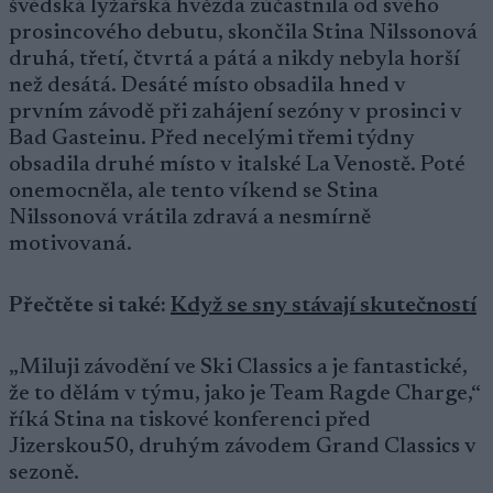
švédská lyžařská hvězda zúčastnila od svého
prosincového debutu, skončila Stina Nilssonová
druhá, třetí, čtvrtá a pátá a nikdy nebyla horší
než desátá. Desáté místo obsadila hned v
prvním závodě při zahájení sezóny v prosinci v
Bad Gasteinu. Před necelými třemi týdny
obsadila druhé místo v italské La Venostě. Poté
onemocněla, ale tento víkend se Stina
Nilssonová vrátila zdravá a nesmírně
motivovaná.
Přečtěte si také:
Když se sny stávají skutečností
„Miluji závodění ve Ski Classics a je fantastické,
že to dělám v týmu, jako je Team Ragde Charge,“
říká Stina na tiskové konferenci před
Jizerskou50, druhým závodem Grand Classics v
sezoně.