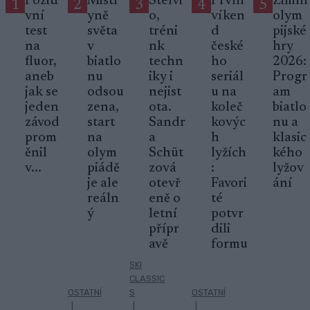
Poziti
Mistr
Stelvi
První
Zimní
1
2
3
4
5
vní
yně
o,
víken
olym
test
světa
tréni
d
pijské
na
v
nk
české
hry
fluor,
biatlo
techn
ho
2026:
aneb
nu
iky i
seriál
Progr
jak se
odsou
nejist
u na
am
jeden
zena,
ota.
koleč
biatlo
závod
start
Sandr
kovýc
nu a
prom
na
a
h
klasic
ěnil
olym
Schüt
lyžích
kého
v...
piádě
zová
:
lyžov
je ale
otevř
Favori
ání
reáln
eně o
té
ý
letní
potvr
přípr
dili
avě
formu
SKI
CLASSIC
OSTATNÍ
S
OSTATNÍ
|
|
|