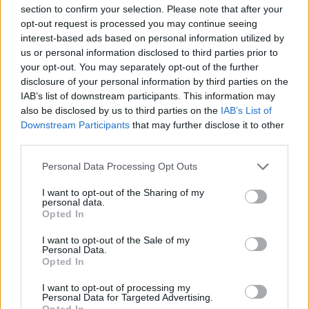
section to confirm your selection. Please note that after your
za to, jak ji přijal.
opt-out request is processed you may continue seeing
interest-based ads based on personal information utilized by
„Hodně se toho učím od ostatních běžců i od
us or personal information disclosed to third parties prior to
your opt-out. You may separately opt-out of the further
Magnara (Dalena). Je to fantastický mentor, co
disclosure of your personal information by third parties on the
se týče tréninku.“
IAB’s list of downstream participants. This information may
also be disclosed by us to third parties on the
IAB’s List of
Když však přijde řeč na Astrid Øyre Slindovou,
Downstream Participants
that may further disclose it to other
third parties.
která po několika sezónách, kdy se věnovala jen
dálkovému běhu na lyžích, slaví obrovské
Please note that this website/app uses one or more Google
Personal Data Processing Opt Outs
úspěchy ve všestranném lyžování, Nilssonová
services and may gather and store information including but
odmítne.
not limited to your visit or usage behaviour. You may click to
I want to opt-out of the Sharing of my
personal data.
grant or deny consent to Google and its third-party tags to
Opted In
use your data for below specified purposes in below Google
„To, co dělá, je velmi působivé. Ale vůbec se mi
consent section.
I want to opt-out of the Sale of my
nechce vracet k všestrannému běhu na lyžích.
Personal Data.
Cítím se nesmírně šťastná, když závodím ve Ski
Opted In
Classics. Děkuji za optání.“
I want to opt-out of processing my
Personal Data for Targeted Advertising.
Opted In