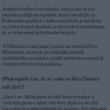
Jednatřicetiletá závodnice, která má ve své
vitríně trofejí olympijské zlato i medaile ze
Světového poháru v běhu na lyžích, je hrdá na
to, čeho dosud dosáhla, a zároveň si uvědomuje,
že se toho musí ještě hodně naučit.
A Nilssonová má jasný názor na Astrid Øyre
Slindovou, která je po několika letech
laufařského tréninku téměř stálicí na stupních
vítězů ve Světovém poháru.
Překvapilo vás, že se vám ve Ski Classics
tak daří?
„Ano i ne. Měla jsem skvělý letní trénink a
vydržela jsem v něm celé léto. Byla to skvělá
vzpruha pro sebevědomí do sezony. Ale zároveň