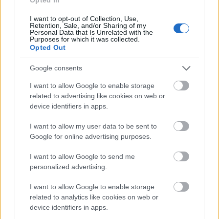
Jednatřicetiletá závodnice září motivací pro
svou novou vášeň. Mimochodem, tento víkend
I want to opt-out of Collection, Use,
Retention, Sale, and/or Sharing of my
se k týmu Ragde Charge připojil i nový kolega
Personal Data that Is Unrelated with the
Purposes for which it was collected.
Stiny Nilssonové z všestranného běžeckého
Opted Out
lyžování: Mikael Gunnulfsen.
Google consents
I want to allow Google to enable storage
related to advertising like cookies on web or
device identifiers in apps.
I want to allow my user data to be sent to
Google for online advertising purposes.
I want to allow Google to send me
personalized advertising.
I want to allow Google to enable storage
related to analytics like cookies on web or
device identifiers in apps.