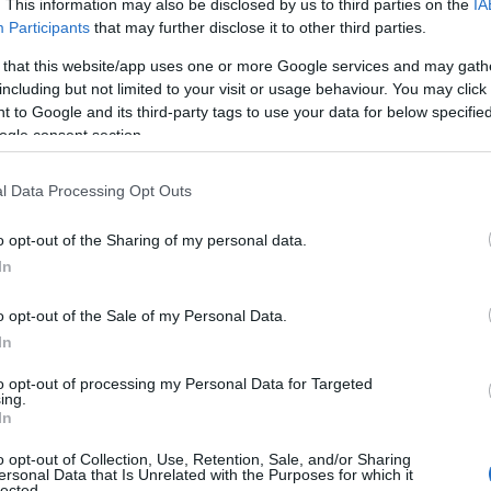
ý, i proto dostávají v cíli všichni svou medaili. A
. This information may also be disclosed by us to third parties on the
IA
ihnout. Takže tady jsou ti nejrychlejší na jednotliv
Participants
that may further disclose it to other third parties.
kou. Klobouk dolů, grafulujeme.
 that this website/app uses one or more Google services and may gath
including but not limited to your visit or usage behaviour. You may click 
 to Google and its third-party tags to use your data for below specifi
ogle consent section.
á
l Data Processing Opt Outs
o opt-out of the Sharing of my personal data.
In
o opt-out of the Sale of my Personal Data.
p://http://bit.ly/bnlm-vysledky
In
to opt-out of processing my Personal Data for Targeted
34333848_fcd0cb0c39.jpg *]
ing.
In
volnou technikou)
o opt-out of Collection, Use, Retention, Sale, and/or Sharing
ersonal Data that Is Unrelated with the Purposes for which it
lected.