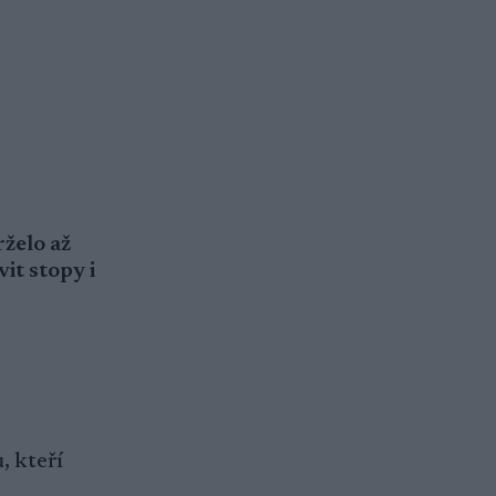
rželo až
it stopy i
, kteří