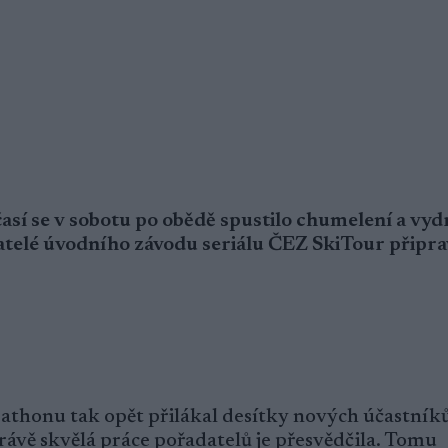
časí se v sobotu po obědě spustilo chumelení a vyd
telé úvodního závodu seriálu ČEZ SkiTour připrav
honu tak opět přilákal desítky nových účastníků
právě skvělá práce pořadatelů je přesvědčila. Tomu