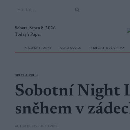
Přeskočit
Vyhledávání
na
obsah
Sobota, Srpen 8, 2026
Today's Paper
PLACENÉ ČLÁNKY
SKI CLASSICS
UDÁLOSTI A VÝSLEDKY
SKI CLASSICS
Sobotní Night L
sněhem v záde
• 05.01.2020
AUTOR BEZKY