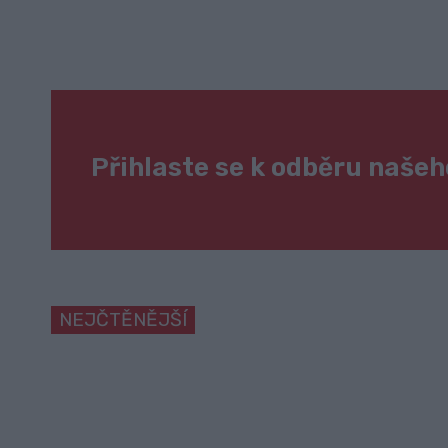
Přihlaste se k odběru naše
NEJČTĚNĚJŠÍ