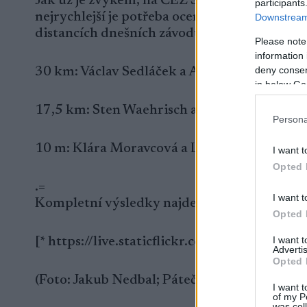
Jak už je zvykem, na ČEZ SkiTour vyhrává každ
participants
nejrychlejší je potřeba ocenit a trochu vyzdv
Downstream 
distancích dnešních závodů klasickou techni
Please note
information 
deny consent
30 km: Václav Sedláček a Anna Kožíšková
in below Go
17,5 km: Sten Waehrisch a Karolína Grohov
Persona
10 m: Klára Moravcová a Lukáš Antoš
I want t
Opted 
.=
I want t
Kompletní výsledky najdete online „zde“:htt
Opted 
I want 
[* https://live.staticflickr.com/65535/493
Advertis
Opted 
(Foto: Jakub Nedbal; Páteční závod SkiTour 
I want t
of my P
was col