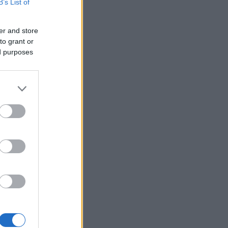
le ty
B’s List of
ých
er and store
to grant or
ed purposes