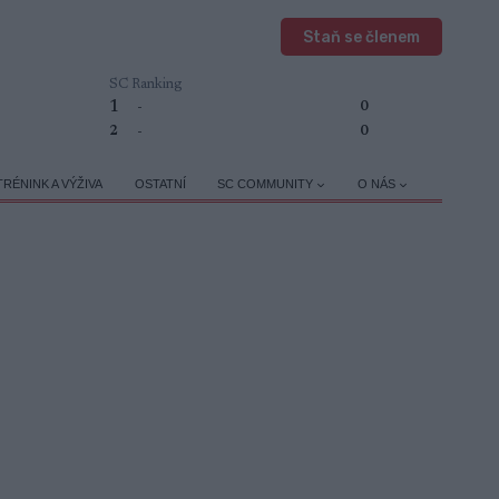
Staň se členem
SC Ranking
1
-
0
2
-
0
TRÉNINK A VÝŽIVA
OSTATNÍ
SC COMMUNITY
O NÁS