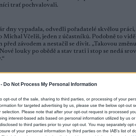
níci trať pochvalovali.
 pár dny vypadala, odvedli pořadatelé skvělou práci,
o Michal Včeliš, jeden z účastníků. Podobně to viděl
din před závodem a nestačil se divit. „Takovou změn
Nové louky po obědě a stav trati i stop se nedá sro
.“
ávody přes 800 závodníků všech výkonnostních úro
 -
Do Not Process My Personal Information
ny, party kamarádů i běžkařští nadšenci. Parádní a
rek s kapkou mlhy, která se světly čelovek neměl
to opt-out of the sale, sharing to third parties, or processing of your per
 nejméně zkušené, ale i ti nakonec do cíle zvládli d
formation for targeted advertising by us, please use the below opt-out s
r selection. Please note that after your opt-out request is processed y
eing interest-based ads based on personal information utilized by us or
disclosed to third parties prior to your opt-out. You may separately opt-
losure of your personal information by third parties on the IAB’s list of