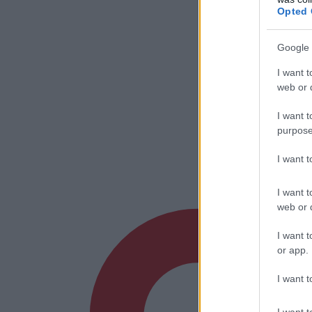
Opted 
Google 
I want t
web or d
I want t
purpose
I want 
I want t
web or d
I want t
or app.
I want t
I want t