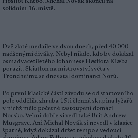
Høsflot Klæbo. Michal Novák skončil na
solidním 16. místě.
Dvě zlaté medaile ve dvou dnech, před 40 000
nadšenými diváky. Nebyl nikdo, kdo by dokázal
osmadvacetiletého Johannese Høsflota Klæba
porazit. Skiatlon na mistrovství světa v
Trondheimu se dnes stal dominancí Norů.
Po první klasické části závodu se od startovního
pole oddělila zhruba 15ti členná skupina lyžařů
v nichž mělo početné zastoupení domácí
Norsko. Velmi dobře si vedl také Brit Andrew
Musgrave. Ani Michal Novák si nevedl v klasice
špatně, když dokázal držet tempo s vedoucí