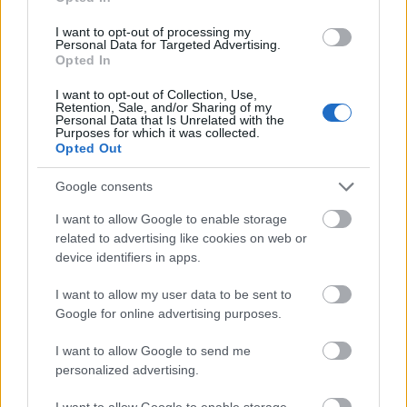
s hromadným startem.
I want to opt-out of processing my
Personal Data for Targeted Advertising.
Opted In
Jak se připravili čeští běžci na MS v Trondheimu
si
přečtěte zde
.
I want to opt-out of Collection, Use,
Retention, Sale, and/or Sharing of my
Personal Data that Is Unrelated with the
Purposes for which it was collected.
AKCE TÝDNY MISTROVSTVÍ
Opted Out
SVĚTA!
VYUŽIJTE 30% SLEVU NA ROČNÍ
ČLENSKÉ PŘEDPLATNÉ
Google consents
I want to allow Google to enable storage
related to advertising like cookies on web or
device identifiers in apps.
STAŇTE SE ČLENEM SE SLEVOU ZDE.
I want to allow my user data to be sent to
Členství na bezky.net umožňuje, abyste se stali
Google for online advertising purposes.
součástí přední světové lyžařské komunity s
exkluzivními výhodami a neomezeným
I want to allow Google to send me
přístupem k článkům na
bezky.net
a ostatních
personalized advertising.
sesterských webech langd.se, langrenn.com,
I want to allow Google to enable storage