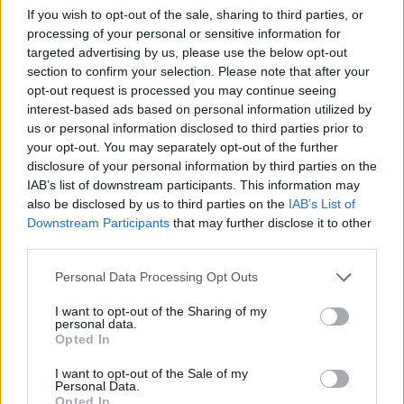
26. 2.
(13.30) 7,5 km ženy klasicky
If you wish to opt-out of the sale, sharing to third parties, or
(kvalifikace). (15:30) 7,5 km muži klasicky
processing of your personal or sensitive information for
(kvalifikace).
targeted advertising by us, please use the below opt-out
section to confirm your selection. Please note that after your
27. 2.
(10.00) sprint ženy volně
opt-out request is processed you may continue seeing
(kvalifikace). Sprint muži volně
interest-based ads based on personal information utilized by
(kvalifikace). 12.30: sprint ženy a muži
us or personal information disclosed to third parties prior to
volně
your opt-out. You may separately opt-out of the further
1. 3.
(14.00) skiatlon muži 2×10 km.
disclosure of your personal information by third parties on the
2. 3.
(14.00) skiatlon ženy 2×10 km.
IAB’s list of downstream participants. This information may
4. 3.
(13.00) 10 km klasicky muži. 15.30:
also be disclosed by us to third parties on the
IAB’s List of
Downstream Participants
that may further disclose it to other
10 km klasicky ženy.
third parties.
5. 3
. (11.00) Týmový sprint ženy a muži
klasicky (kvalifikace) (14.30) Týmový
Please note that this website/app uses one or more Google
Personal Data Processing Opt Outs
sprint ženy a muži klasicky
services and may gather and store information including but
not limited to your visit or usage behaviour. You may click to
I want to opt-out of the Sharing of my
6. 3.
(12.30) štafeta muži 4×7,5 km.
personal data.
grant or deny consent to Google and its third-party tags to
7. 3.
(14.00) štafeta ženy 4×7,5 km.
Opted In
use your data for below specified purposes in below Google
8. 3.
(11.30) 50 km volně muži
consent section.
I want to opt-out of the Sale of my
s hromadným startem.
Personal Data.
9. 3.
(11.30) 50 km volně ženy
Opted In