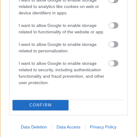
maastohiihto.com, proxcskiing.com, SC Play a
related to analytics like cookies on web or
SC MyPages.
device identifiers in apps.
SC MyPages – Všechny výsledky Ski
I want to allow Google to enable storage
related to functionality of the website or app.
Classics na jednom místě
Přístup k veškerému obsahu
I want to allow Google to enable storage
SC Play – živé vysílání
related to personalization.
Exkluzivní nabídky a výhody
I want to allow Google to enable storage
related to security, including authentication
functionality and fraud prevention, and other
user protection.
Přihlaste se k odběru našeho
newsletteru
CONFIRM
Upsat
Data Deletion
Data Access
Privacy Policy