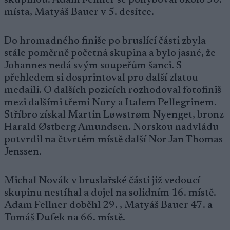
skupinou. Adam Fellner se pohyboval okolo 30.
místa, Matyáš Bauer v 5. desítce.
Do hromadného finiše po bruslící části zbyla
stále poměrně početná skupina a bylo jasné, že
Johannes nedá svým soupeřům šanci. S
přehledem si dosprintoval pro další zlatou
medaili. O dalších pozicích rozhodoval fotofiniš
mezi dalšími třemi Nory a Italem Pellegrinem.
Stříbro získal Martin Løwstrøm Nyenget, bronz
Harald Østberg Amundsen. Norskou nadvládu
potvrdil na čtvrtém místě další Nor Jan Thomas
Jenssen.
Michal Novák v bruslařské části již vedoucí
skupinu nestíhal a dojel na solidním 16. místě.
Adam Fellner doběhl 29. , Matyáš Bauer 47. a
Tomáš Dufek na 66. místě.