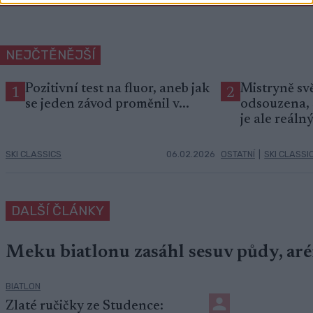
NEJČTĚNĚJŠÍ
Pozitivní test na fluor, aneb jak
Mistryně svě
1
2
se jeden závod proměnil v...
odsouzena, 
je ale reáln
SKI CLASSICS
06.02.2026
OSTATNÍ
|
SKI CLASSI
DALŠÍ ČLÁNKY
Meku biatlonu zasáhl sesuv půdy, aré
BIATLON
Zlaté ručičky ze Studence: