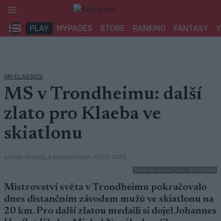
Přeskočit
na
PLAY
MYPAGES
STORE
RANKING
FANTASY
obsah
SKI CLASSICS
MS v Trondheimu: další
zlato pro Klaeba ve
skiatlonu
• 01.03.2025
AUTOR VENDULA KŘOUSTKOVÁ
Fotografie: Maxim Thore / BILDBYRÅN
Mistrovství světa v Trondheimu pokračovalo
dnes distančním závodem mužů ve skiatlonu na
20 km. Pro další zlatou medaili si dojel Johannes