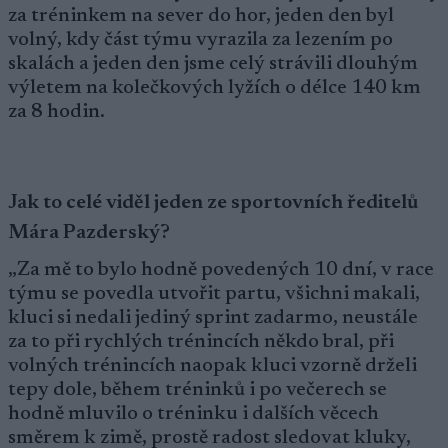
za tréninkem na sever do hor, jeden den byl
volný, kdy část týmu vyrazila za lezením po
skalách a jeden den jsme celý strávili dlouhým
výletem na kolečkových lyžích o délce 140 km
za 8 hodin.
Jak to celé viděl jeden ze sportovních ředitelů
Mára Pazderský?
„Za mě to bylo hodně povedených 10 dní, v race
týmu se povedla utvořit partu, všichni makali,
kluci si nedali jediný sprint zadarmo, neustále
za to při rychlých trénincích někdo bral, při
volných trénincích naopak kluci vzorně drželi
tepy dole, během tréninků i po večerech se
hodně mluvilo o tréninku i dalších věcech
směrem k zimě, prostě radost sledovat kluky,