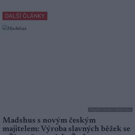
DALŠÍ ČLÁNKY
Fotografie: Barbieri/NordicFocus
Madshus s novým českým
majitelem: Výroba slavných běžek se