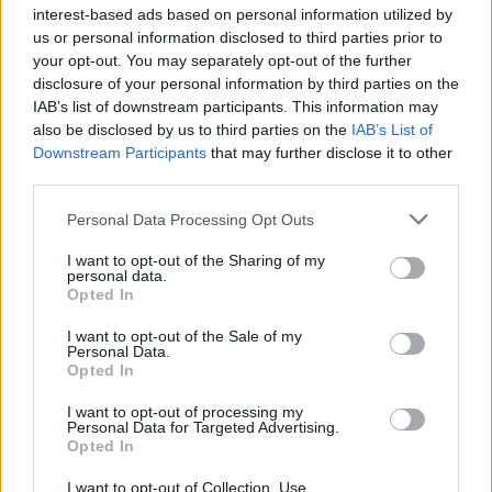
interest-based ads based on personal information utilized by
Na soustředění byl i Pepa Korhoň: “Pro nás to
us or personal information disclosed to third parties prior to
your opt-out. You may separately opt-out of the further
byla nová lokalita, dříve jsme jezdili na Mallorce
disclosure of your personal information by third parties on the
spíše na sever, kde bylo výhodou, že mohli
IAB’s list of downstream participants. This information may
závodníci vyrážet každý den rovnou do hor,
also be disclosed by us to third parties on the
IAB’s List of
tady zase byl mnohem menší provoz a třeba ten
Downstream Participants
that may further disclose it to other
dlouhý okruh se jel skoro celý bez aut, což byla
third parties.
velká výhoda. Je jasné, že každému vyhovuje
Please note that this website/app uses one or more Google
Personal Data Processing Opt Outs
trochu něco jiného a plně vyhovět všem, zvláště
services and may gather and store information including but
když jsou mezi jednotlivými závodníky tak velké
not limited to your visit or usage behaviour. You may click to
I want to opt-out of the Sharing of my
výkonnostní rozdíly, prostě nejde a je třeba najít
personal data.
grant or deny consent to Google and its third-party tags to
Opted In
rozumný kompromis, aby to dávalo ekonomicky
use your data for below specified purposes in below Google
i tréninkově smysl. Jinak mě také potěšilo, jak
consent section.
I want to opt-out of the Sale of my
Personal Data.
všichni přistoupili k tréninku a věřím, že jsou
Opted In
dobře připraveni na další sezonu ve Ski Classics.“
I want to opt-out of processing my
Personal Data for Targeted Advertising.
Opted In
Celkem se najezdilo, naplavalo a naběhalo okolo
I want to opt-out of Collection, Use,