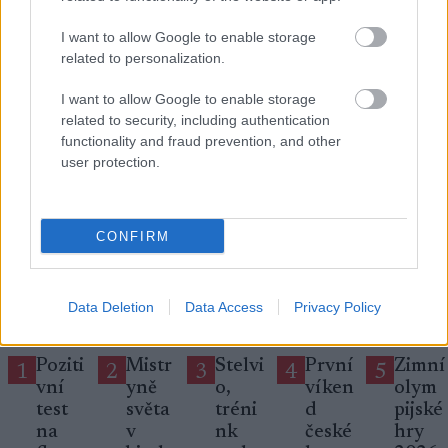
I want to allow Google to enable storage
Přihlaste se k odběru našeho
related to personalization.
newsletteru
I want to allow Google to enable storage
related to security, including authentication
functionality and fraud prevention, and other
Upsat
user protection.
CONFIRM
NEJČTĚNĚJŠÍ
Data Deletion
Data Access
Privacy Policy
Poziti
Mistr
Stelvi
První
Zimní
1
2
3
4
5
vní
yně
o,
víken
olym
test
světa
tréni
d
pijské
na
v
nk
české
hry