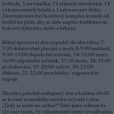
ředitelé, 1 servisačka, 11 elitních závodníků, 14
výkonnostních lyžařů a 1 talentované dítko.
Zázemím nám byl hotelový komplex kousek od
letiště na pláži, aby se dalo naplno kombinovat
kolcové eldorádo, moře a běhání.
Běžný sportovní den vypadal zhruba takto: 7-
7:30 dobrovolné plavání v moři, 8-9:00 snídaně,
9:30-13:00 dopolední trénink, 14-15:00 moře,
16:00 odpolední trénink, 17:30 moře, 18-19:00
protahování, 19-20:00 večeře, 20-21:00
diskuze, 21-22:00 procházka / regenerační
nápoje.
Zkrátka pekelně našlapaný den a každou chvíli
se kromě neustálého smíchu ozývala i věta:
„Tady se nedá nic stíhat!“ Také jsme celkem 6x
(3x race team, 3x výkonnostní tým) vyrazili auty