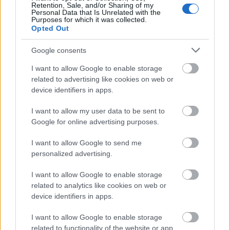
600 kilometrů za 41 hodin poctivé práce s 6.500
Retention, Sale, and/or Sharing of my
Personal Data that Is Unrelated with the
nastoupanými metry. Samozřejmě to jsou čísla
Purposes for which it was collected.
Opted Out
elitního týmu, výkonnostní sportovci toho dali
o malinko méně, ale rozhodně se nenechali v
Google consents
ničem zahambit a část z nich stíhala i většinu
tréninků komplet. Nyní čeká elitu soustředění
I want to allow Google to enable storage
ve Švýcarsku v Davosu ve výšce, následně se jede
related to advertising like cookies on web or
device identifiers in apps.
do Norska do Sjusjoenu a pak už přijdou na
začátku první závody sezóny v Bad Gastein, kdy
I want to allow my user data to be sent to
odstartuje další ročník Ski Classics – světového
Google for online advertising purposes.
poháru dálkových běhů.
I want to allow Google to send me
personalized advertising.
Kompletní fotogalerii ze soustředění včetně
I want to allow Google to enable storage
related to analytics like cookies on web or
videí najdete zde:
Mallorca 2024
device identifiers in apps.
I want to allow Google to enable storage
related to functionality of the website or app.