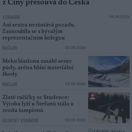
z Číny přesouvá do Česka
VYBAVENÍ
04.08.2026
Ani sestra nezůstává pozadu.
Zasnoubila se s bývalým
reprezentačním kolegou
BIATLON
03.08.2026
Meku biatlonu zasáhl sesuv
půdy, aréna hlásí materiální
škody
BIATLON
03.08.2026
Zlaté ručičky ze Studence:
Výroba lyží u Štefanů stála u
zrodu šampionů
OSTATNÍ
|
VYBAVENÍ
02.08.2026