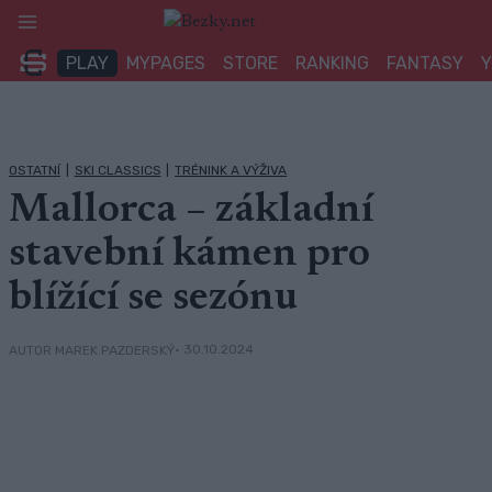
Přeskočit
na
PLAY
MYPAGES
STORE
RANKING
FANTASY
obsah
OSTATNÍ
|
SKI CLASSICS
|
TRÉNINK A VÝŽIVA
Mallorca – základní
stavební kámen pro
blížící se sezónu
• 30.10.2024
AUTOR MAREK PAZDERSKÝ