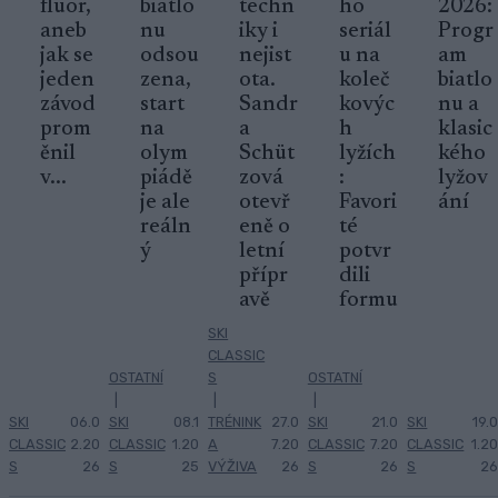
fluor,
biatlo
techn
ho
2026:
aneb
nu
iky i
seriál
Progr
jak se
odsou
nejist
u na
am
jeden
zena,
ota.
koleč
biatlo
závod
start
Sandr
kovýc
nu a
prom
na
a
h
klasic
ěnil
olym
Schüt
lyžích
kého
v...
piádě
zová
:
lyžov
je ale
otevř
Favori
ání
reáln
eně o
té
ý
letní
potvr
přípr
dili
avě
formu
SKI
CLASSIC
OSTATNÍ
S
OSTATNÍ
|
|
|
SKI
06.0
SKI
08.1
TRÉNINK
27.0
SKI
21.0
SKI
19.0
CLASSIC
2.20
CLASSIC
1.20
A
7.20
CLASSIC
7.20
CLASSIC
1.20
S
26
S
25
VÝŽIVA
26
S
26
S
26