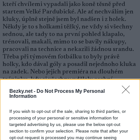
kteří chvílemi vypadali jako koně těsně před
startem Velké Pardubické. Ale ať nechválím jen
kluky, úplně stejně jsem byl nadšen i z holek.
Někdy je to s holkami těžký, ne vždy si všechny
sednou, ale tady to na první pohled klapalo,
trénovali, makali, mimo to se bavily nákupy,
pracovali na technice a nekazili žádnou srandu.
Třeba při týmovém fotbálku to byly právě
holky, kdo dával góly a posadil nejednoho kluka
na zadek. Nebo jejich premiéra na dlouhém
tréninku, kdy si všechny udělaly osobní
rekordy, to prostě klobouk dolů. Pokud to všem
Bezky.net -
Do Not Process My Personal
vydrží a nepřijdou zranění či nemoci, máme
Information
opravdu silný a dobře sladěný tým.“
If you wish to opt-out of the sale, sharing to third parties, or
processing of your personal or sensitive information for
targeted advertising by us, please use the below opt-out
Pohled na soustředění šéfem moravské části
section to confirm your selection. Please note that after your
opt-out request is processed you may continue seeing
týmu Josefem Korhoněm