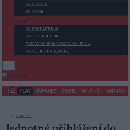
SC YOUTUBE
SC STORE
O NÁS
KONTAKTUJTE NÁS
SMLUVNÍ PODMÍNKY
ZÁSADY OCHRANY OSOBNÍCH ÚDAJŮ
MARKETING NA BEZKY.NET
PLAY
MYPAGES
STORE
RANKING
FANTASY
ČASOPIS
Jednotné přihlášení do