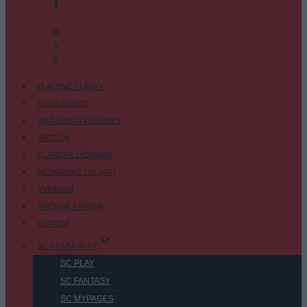
1
-
0
2
-
0
PLACENÉ ČLÁNKY
SKI CLASSICS
UDÁLOSTI A VÝSLEDKY
BIATLON
KLASICKÉ LYŽOVÁNÍ
BĚŽKAŘSKÉ OBLASTI
VYBAVENÍ
TRÉNINK A VÝŽIVA
OSTATNÍ
SC COMMUNITY
SC PLAY
SC FANTASY
SC MYPAGES