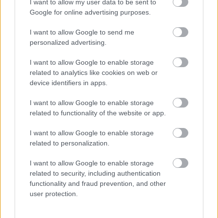
I want to allow my user data to be sent to
ČASOPIS
Google for online advertising purposes.
01.10.2023
I want to allow Google to send me
personalized advertising.
4
NORDIC 23 market – test běžeckých lyží
I want to allow Google to enable storage
related to analytics like cookies on web or
ČASOPIS
device identifiers in apps.
25.10.2012
I want to allow Google to enable storage
related to functionality of the website or app.
5
NORDICmag č. 1
I want to allow Google to enable storage
related to personalization.
ČASOPIS
07.12.2006
I want to allow Google to enable storage
related to security, including authentication
functionality and fraud prevention, and other
user protection.
DALŠÍ ČLÁNKY