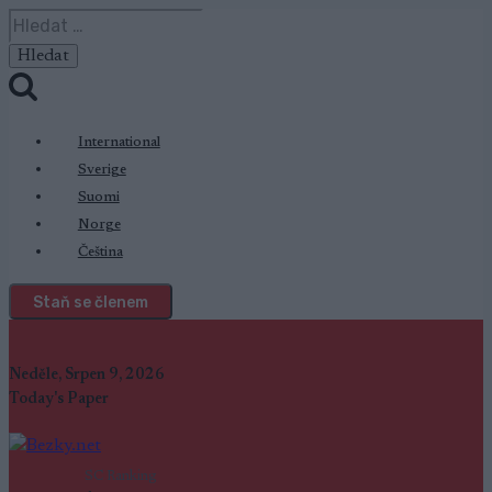
Přeskočit
Vyhledávání
na
obsah
International
Sverige
Suomi
Norge
Čeština
Staň se členem
Neděle, Srpen 9, 2026
Today's Paper
SC Ranking