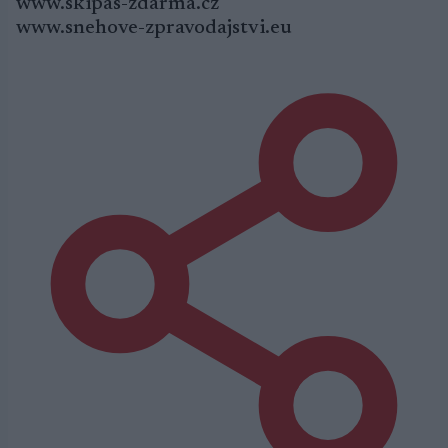
www.skipas-zdarma.cz
www.snehove-zpravodajstvi.eu