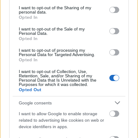
services and may gather and store information including but
not limited to your visit or usage behaviour. You may click to
I want to opt-out of the Sharing of my
personal data.
grant or deny consent to Google and its third-party tags to
Opted In
use your data for below specified purposes in below Google
1
Nová verze bezky.net...
consent section.
I want to opt-out of the Sale of my
Personal Data.
ČASOPIS
Opted In
|
I want to opt-out of processing my
OSTATNÍ
Personal Data for Targeted Advertising.
01.10.2024
Opted In
I want to opt-out of Collection, Use,
Retention, Sale, and/or Sharing of my
2
Personal Data that Is Unrelated with the
Martin Petrásek – nový šéfredaktor
Purposes for which it was collected.
časopisu NORDIC
Opted Out
ČASOPIS
Google consents
26.10.2015
I want to allow Google to enable storage
related to advertising like cookies on web or
3
device identifiers in apps.
Kontakty