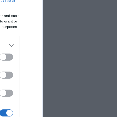
B’s List of
ného
er and store
to grant or
ed purposes
í
indřich
ali