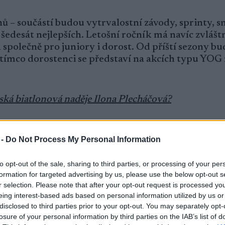
– součástí budou vytrvalostní závody, sprinty, s
šedesát nejlepších. Letošní ročník má navíc zvlášt
 společně pro juniory i dorost. Od příští sezony bu
atímco dorostenci se představí na akcích typu YOG
ská biatlonová naděje Ilona Plecháčová?
 -
Do Not Process My Personal Information
ce zazářila ve švédském Östersundu Ilona Plecháč
to opt-out of the sale, sharing to third parties, or processing of your per
od a přidala i bronz z hromadného startu. Cenný k
formation for targeted advertising by us, please use the below opt-out s
ntišek Jelínek a Michael Málek ve štafetě. Dva jun
r selection. Please note that after your opt-out request is processed y
řidal Petr Hák.
eing interest-based ads based on personal information utilized by us or
disclosed to third parties prior to your opt-out. You may separately opt-
losure of your personal information by third parties on the IAB’s list of
ed. V sezoně Světového poháru v Novém Městě na M