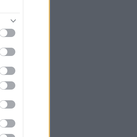
 Evropský
ž od
ý
 Javoru
kluzivními
ých