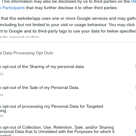
. This information may also be disclosed by us to third parties on the
IA
lostním závodě a vybojovala si postup do hromad
Participants
that may further disclose it to other third parties.
cí.
 that this website/app uses one or more Google services and may gath
including but not limited to your visit or usage behaviour. You may click 
 to Google and its third-party tags to use your data for below specifi
ogle consent section.
uniorů i juniorek a stejně početné zastoupení maj
l Data Processing Opt Outs
o opt-out of the Sharing of my personal data.
urta a Vladimír Kocmánek.
In
k, Daniel Ryška a Lukáš Vejvoda.
á, Heda Mikolášová a Ilona Plecháčová.
o opt-out of the Sale of my Personal Data.
ová, Dominika Kocmánková a Tereza Petrošová.
In
anus, Tomáš Janů, Petr Kánský, Vojtěch Kudrnáč, J
to opt-out of processing my Personal Data for Targeted
ing.
In
o opt-out of Collection, Use, Retention, Sale, and/or Sharing
imír Kocmánek a David Eliáš se ve finské Imatře st
ersonal Data that Is Unrelated with the Purposes for which it
lected.