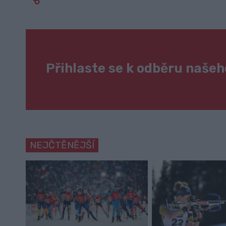
Přihlaste se k odběru naše
NEJČTĚNĚJŠÍ