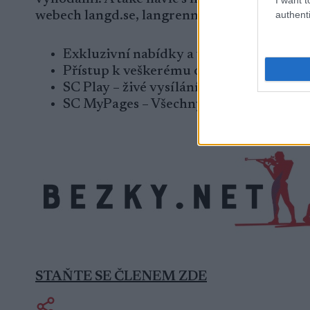
authenti
webech langd.se, langrenn.com, maastohiiht
Exkluzivní nabídky a výhody
Přístup k veškerému obsahu
SC Play – živé vysílání
SC MyPages – Všechny výsledky Ski Cla
STAŇTE SE ČLENEM ZDE