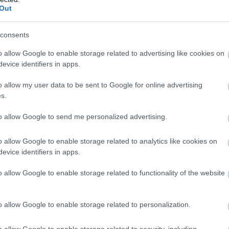
foval ve sprintu, Eliáš ve vytrvalostním závodě.
Out
ek.
consents
o allow Google to enable storage related to advertising like cookies on
evice identifiers in apps.
. „Na Šumavě jsem s dorostenci a dvěma juniory u
távají pro trénink uzavřené. K dispozici byl jen mal
o allow my user data to be sent to Google for online advertising
pro
web Českého biatlonu
.
s.
to allow Google to send me personalized advertising.
 ve středu. Biatlonový areál leží na úpatí Velkého
admořskou výškou 1456 metrů.
o allow Google to enable storage related to analytics like cookies on
evice identifiers in apps.
í vpřed: „Potřebuju v sobě probudit jakési zvíře.“
o allow Google to enable storage related to functionality of the website
o allow Google to enable storage related to personalization.
ali součástí přední světové lyžařské komunity s ex
tupem k článkům na
bezky.net
a ostatních sestersk
o allow Google to enable storage related to security, including