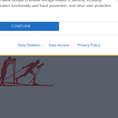
cation functionality and fraud prevention, and other user protection.
o.com, proxcskiing.com, SC Play a SC MyPages.
CONFIRM
ssics na jednom místě
Data Deletion
Data Access
Privacy Policy