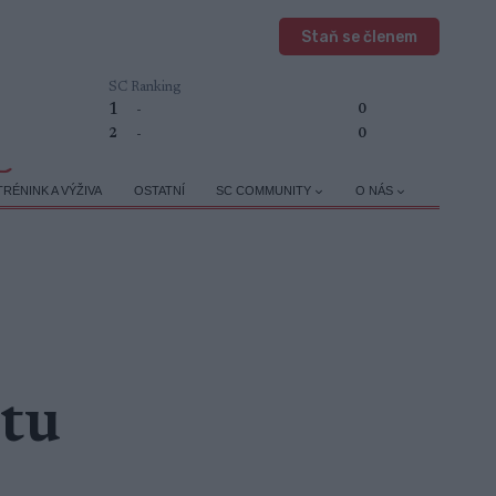
Staň se členem
SC Ranking
1
-
0
2
-
0
TRÉNINK A VÝŽIVA
OSTATNÍ
SC COMMUNITY
O NÁS
stu