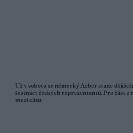
Už v sobotu se německý Arber stane dějiště
šestnáct českých reprezentantů. Pro část z n
mezi elitu.