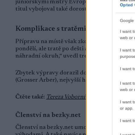
juniorskými mistry Evropy – Kocmánek trium
Opted 
titul vybojoval také dorostenec Michael Mál
Google 
Komplikace s tratěmi
I want t
web or d
Přípravu na místě však zkomplikovalo počasí
pondělí, ale tratě po dešti a oblevě zatím zůs
I want t
náhradní okruh,“ uvedl trenér Petr Kánský 
purpose
I want 
Zbytek výpravy dorazil do dějiště šampionátu
(Grosser Arber), nejvyšší hory Šumavy s n
I want t
web or d
Čtěte také:
Tereza Voborníková se ohlíží i hled
I want t
or app.
Členství na bezky.net
I want t
Členství na bezky.net umožňuje, abyste se st
výhodami. A také navíc s neomezeným přís
I want t