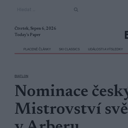
Přeskočit
Vyhledávání
na
obsah
Čtvrtek, Srpen 6, 2026
Today's Paper
PLACENÉ ČLÁNKY
SKI CLASSICS
UDÁLOSTI A VÝSLEDKY
BIATLON
Nominace český
Mistrovství svě
v Arberu