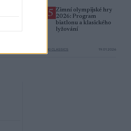
víkend českého
Zimní olympijské hry
5
u na kolečkových
2026: Program
: Favorité
biatlonu a klasického
ili formu
lyžování
21.07.2026
SKI CLASSICS
19.01.2026