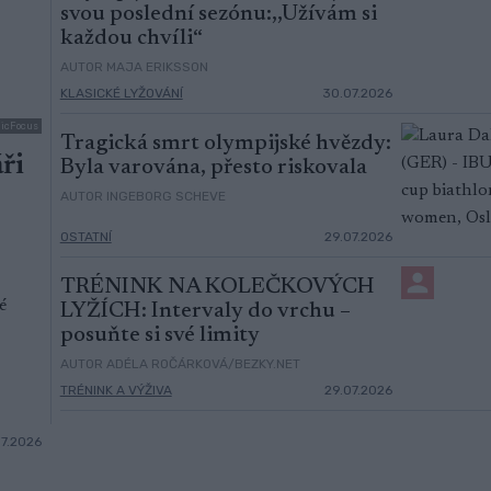
svou poslední sezónu:,,Užívám si
každou chvíli“
AUTOR MAJA ERIKSSON
KLASICKÉ LYŽOVÁNÍ
30.07.2026
dicFocus
Tragická smrt olympijské hvězdy:
ři
Byla varována, přesto riskovala
AUTOR INGEBORG SCHEVE
OSTATNÍ
29.07.2026
TRÉNINK NA KOLEČKOVÝCH
é
LYŽÍCH: Intervaly do vrchu –
posuňte si své limity
AUTOR ADÉLA ROČÁRKOVÁ/BEZKY.NET
TRÉNINK A VÝŽIVA
29.07.2026
07.2026