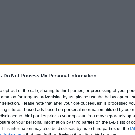
gová, která získala stříbro ve smíšené štafetě n
novala a závodila celou zimu s natrženým vazem
 -
Do Not Process My Personal Information
to opt-out of the sale, sharing to third parties, or processing of your per
formation for targeted advertising by us, please use the below opt-out s
r selection. Please note that after your opt-out request is processed y
eing interest-based ads based on personal information utilized by us or
disclosed to third parties prior to your opt-out. You may separately opt-
romě historické medaile pro Švýcarsko 4x umístěn
losure of your personal information by third parties on the IAB’s list of
ušné výsledky na to, jak trpěla.
. This information may also be disclosed by us to third parties on the
IA
Participants
that may further disclose it to other third parties.