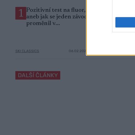
Pozitivní test na fluor,
Mistryně svě
1
2
aneb jak se jeden závod
biatlonu od
proměnil v...
start na oly
ale reálný
OSTATNÍ
|
SKI CLASSICS
06.02.2026
SKI CLASSICS
DALŠÍ ČLÁNKY