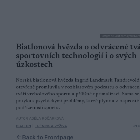
Fotografie: Authamayou/Nor
Biatlonová hvězda o odvrácené tvá
sportovních technologií i o svých
úzkostech
Norská biatlonová hvězda Ingrid Landmark Tandrevold
otevřeně promluvila v rozhlasovém podcastu o odvrácen
tváři vrcholového sportu a přílišné optimalizaci. Sama se
potýká s psychickými problémy, které plynou z naprosté
podřízenosti sportu.
AUTOR ADÉLA ROČÁRKOVÁ
BIATLON
|
TRÉNINK A VÝŽIVA
31.
Back to Frontpage