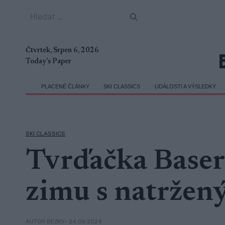
Přeskočit
Vyhledávání
na
obsah
Čtvrtek, Srpen 6, 2026
Today's Paper
PLACENÉ ČLÁNKY
SKI CLASSICS
UDÁLOSTI A VÝSLEDKY
SKI CLASSICS
Tvrďačka Baser
zimu s natržen
• 24.06.2024
AUTOR BEZKY