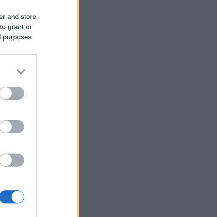
o o
er and store
st
to grant or
ed purposes
 na
tředním a
adě se
pohnout
bvazy snad
nčit
zhoršilo.
ninku.