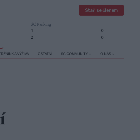
Staň se členem
SC Ranking
1
-
0
2
-
0
TRÉNINK A VÝŽIVA
OSTATNÍ
SC COMMUNITY
O NÁS
í