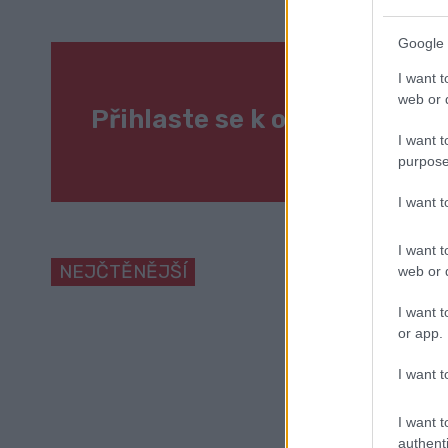
Google 
I want t
web or d
Přihlaste se k odběru naše
I want t
purpose
I want 
I want t
NEJČTĚNĚJŠÍ
web or d
I want t
or app.
I want t
I want t
authenti