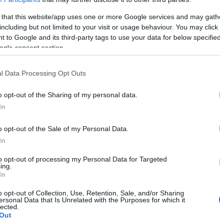
t v levé ruce. Lékaři ji uklidňovali tím, že se jednal
 that this website/app uses one or more Google services and may gath
yšetření neprovedli. Před začátkem zimy však bole
including but not limited to your visit or usage behaviour. You may click 
 to Google and its third-party tags to use your data for below specifi
nější vyšetření, kde jí byla stanovena diagnóza
ogle consent section.
. Nadějná biatlonistka nevěděla, zda jít na operaci
 se rozhodla počkat do března.
l Data Processing Opt Outs
stí obvaz a snažila se na bolest zapomenout. Sous
o opt-out of the Sharing of my personal data.
vá. Sezónu zvládla, ale na jejím konci při SP v Kan
In
ezdu, kde jsem spadla na bolavou ruku a nemohla 
 zápěstí ještě zhoršila. Sezónu jsem dokončila s o
o opt-out of the Sale of my Personal Data.
osledním závodě, hromadném startu v Canmore, sko
In
ce nepochybně pomohly,“ dodává Amy.
to opt-out of processing my Personal Data for Targeted
ing.
In
ezonanci a jak by se dalo očekávat, její zranění se 
stala 9 týdnů v klidu, než se pomalu vrátila k tré
o opt-out of Collection, Use, Retention, Sale, and/or Sharing
ersonal Data that Is Unrelated with the Purposes for which it
lected.
Out