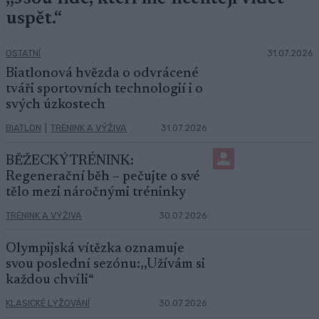
uspět.“
OSTATNÍ
31.07.2026
Biatlonová hvězda o odvrácené
tváři sportovních technologií i o
svých úzkostech
BIATLON
|
TRÉNINK A VÝŽIVA
31.07.2026
BĚŽECKÝ TRÉNINK:
Regenerační běh – pečujte o své
tělo mezi náročnými tréninky
TRÉNINK A VÝŽIVA
30.07.2026
Olympijská vítězka oznamuje
svou poslední sezónu:,,Užívám si
každou chvíli“
KLASICKÉ LYŽOVÁNÍ
30.07.2026