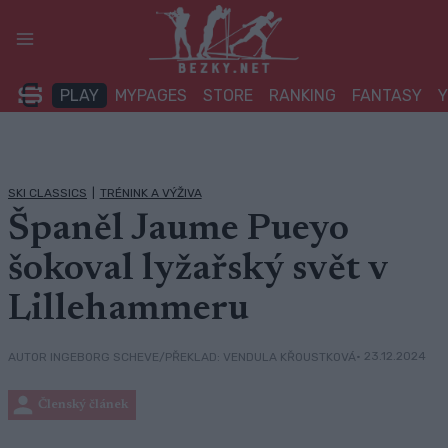
Přeskočit
na
obsah
PLAY
MYPAGES
STORE
RANKING
FANTASY
SKI CLASSICS
|
TRÉNINK A VÝŽIVA
Španěl Jaume Pueyo
šokoval lyžařský svět v
Lillehammeru
• 23.12.2024
AUTOR INGEBORG SCHEVE/PŘEKLAD: VENDULA KŘOUSTKOVÁ
Členský článek