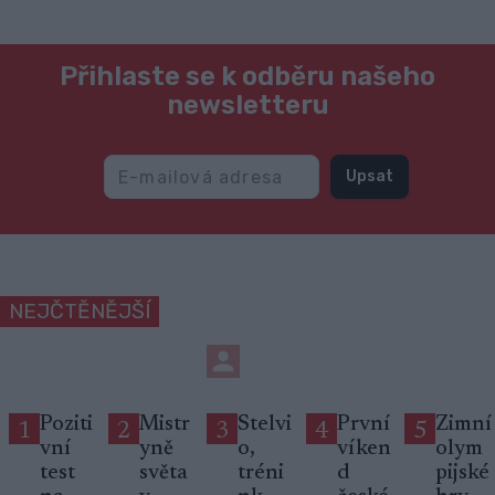
Přihlaste se k odběru našeho
newsletteru
Upsat
NEJČTĚNĚJŠÍ
Poziti
Mistr
Stelvi
První
Zimní
1
2
3
4
5
vní
yně
o,
víken
olym
test
světa
tréni
d
pijské