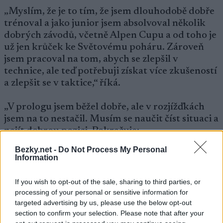
„Myslím, že je to tím, že jsem dlouhodobě dobře
trénoval a jako junior jsem absolvoval několik
dobrých závodů, včetně Alpen Cupu a od toho je
už jen krůček ke Světovému poháru. Zároveň
jsem pracoval na tom, abych se zlepšil v
technice, ale teď potřebuji získat více zkušeností
a zlepšit se v taktice,“ říká.
„V prologu jsem běžel dobře, ale v rozjížďkách
jsem na to nestačil. Musím se naučit číst situaci a
najít dobrou pozici. Pokračuje:
Bezky.net -
Do Not Process My Personal
„Cílem je stabilizovat se ve Světovém poháru a
Information
co nejlépe se prosadit na mistrovství světa v
Trondheimu.
If you wish to opt-out of the sale, sharing to third parties, or
processing of your personal or sensitive information for
targeted advertising by us, please use the below opt-out
Nesnaží se skrývat, že má na
section to confirm your selection. Please note that after your