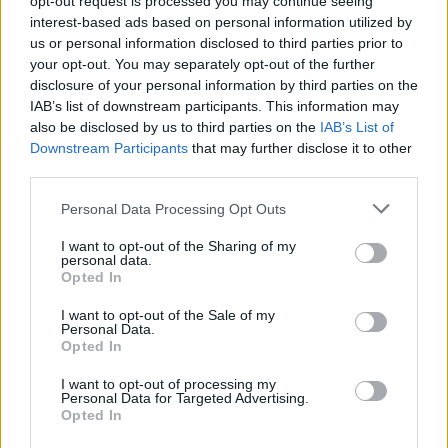
opt-out request is processed you may continue seeing
zimním šampionátu vysoké
interest-based ads based on personal information utilized by
us or personal information disclosed to third parties prior to
ambice.
your opt-out. You may separately opt-out of the further
disclosure of your personal information by third parties on the
IAB’s list of downstream participants. This information may
„Myslím, že mistrovství světa bude naprosto
also be disclosed by us to third parties on the
IAB’s List of
fantastické. Vždyť Norsko je kolébkou běžeckého
Downstream Participants
that may further disclose it to other
lyžování, takže si jsem jistý, že to bude pořádná
third parties.
párty. Takže tam chci běžet rychle a udělat si
Please note that this website/app uses one or more Google
Personal Data Processing Opt Outs
jméno. Doufám, že se mi podaří dostat do finále,
services and may gather and store information including but
ale nejdřív se musím dostat do semifinále.
not limited to your visit or usage behaviour. You may click to
I want to opt-out of the Sharing of my
personal data.
grant or deny consent to Google and its third-party tags to
Opted In
use your data for below specified purposes in below Google
Dobré podmínky pro trénink
consent section.
I want to opt-out of the Sale of my
Personal Data.
Opted In
Jaume Pueyo pochází z malého lyžařského
klubu Cefuc v Urgell-Cerdenya/Lleida v
I want to opt-out of processing my
Personal Data for Targeted Advertising.
Pyrenejích, ale žije a trénuje ve Font Romeu ve
Opted In
Francii. Říká, že jemu ani ostatním členům