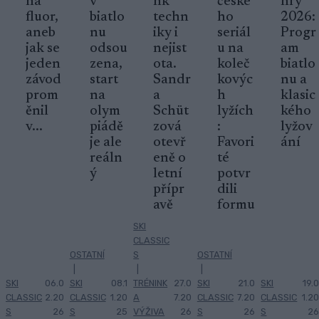
na
v
nk
české
hry
fluor,
biatlo
techn
ho
2026:
aneb
nu
iky i
seriál
Progr
jak se
odsou
nejist
u na
am
jeden
zena,
ota.
koleč
biatlo
závod
start
Sandr
kovýc
nu a
prom
na
a
h
klasic
ěnil
olym
Schüt
lyžích
kého
v...
piádě
zová
:
lyžov
je ale
otevř
Favori
ání
reáln
eně o
té
ý
letní
potvr
přípr
dili
avě
formu
SKI
CLASSIC
OSTATNÍ
S
OSTATNÍ
|
|
|
SKI
06.0
SKI
08.1
TRÉNINK
27.0
SKI
21.0
SKI
19.0
CLASSIC
2.20
CLASSIC
1.20
A
7.20
CLASSIC
7.20
CLASSIC
1.20
S
26
S
25
VÝŽIVA
26
S
26
S
26