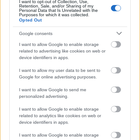
národního týmu nechybí dobré tréninkové
I want to opt-out of Collection, Use,
Retention, Sale, and/or Sharing of my
příležitosti a dostatek sparing partnerů i ze
Personal Data that Is Unrelated with the
Purposes for which it was collected.
skupiny lyžařů, kteří patří ke světové elitě.
Opted Out
„Tréninkové zázemí ve Font Romeu je
Google consents
fantastické a můžeme trénovat se sportovci z
I want to allow Google to enable storage
několika zemí, včetně Francie a Itálie. Hodně
related to advertising like cookies on web or
nám pomáhají ti, kteří tam mají soustředění.
device identifiers in apps.
I want to allow my user data to be sent to
Jaume Pueyro. Foto: Ingeborg Scheve/ Langrenn.com
Google for online advertising purposes.
I want to allow Google to send me
Několik španělských lyžařů na
personalized advertising.
vzestupu
I want to allow Google to enable storage
related to analytics like cookies on web or
Během několika měsíců je to již podruhé, co
device identifiers in apps.
Španěl ovládl svět běžeckého lyžování; v
I want to allow Google to enable storage
polovině září vyhrál Imanol Rojo závod na 15