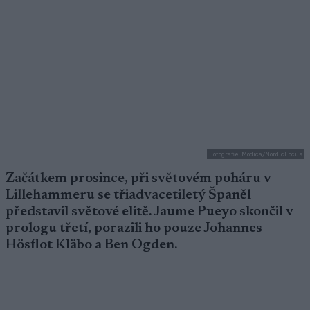
Fotografie: Modica/NordicFocus
Začátkem prosince, při světovém poháru v
Lillehammeru se třiadvacetiletý Španěl
představil světové elitě. Jaume Pueyo skončil v
prologu třetí, porazili ho pouze Johannes
Hösflot Kläbo a Ben Ogden.