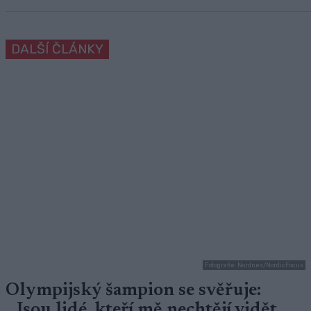
DALŠÍ ČLÁNKY
Fotografie: Nordnes/NordicFocus
Olympijský šampion se svěřuje:
,,Jsou lidé, kteří mě nechtějí vidět