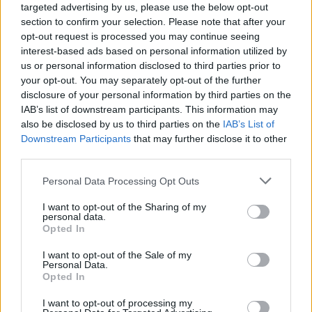
targeted advertising by us, please use the below opt-out
vítězky vystřídaly, v sobotu uspěla Anna-Marie
section to confirm your selection. Please note that after your
Hejná, v neděli pak Anna Adamová Kožíšková.
opt-out request is processed you may continue seeing
V neděli se jela také již zmiňovaná desítka. V ní
interest-based ads based on personal information utilized by
uspěl Ondra Mánek s Adélou Novákovou.
us or personal information disclosed to third parties prior to
your opt-out. You may separately opt-out of the further
disclosure of your personal information by third parties on the
.=
IAB’s list of downstream participants. This information may
Nyní se seriál ČEZ SkiTour ze Šumavy stěhuje
also be disclosed by us to third parties on the
IAB’s List of
na Valašsko, kde čeká účastníky romantická
Downstream Participants
that may further disclose it to other
Karlovská 50 přezdívaná také jako česká
third parties.
Marcialonga.
Please note that this website/app uses one or more Google
Personal Data Processing Opt Outs
services and may gather and store information including but
Kompletní výsledky a také více informací o
not limited to your visit or usage behaviour. You may click to
I want to opt-out of the Sharing of my
personal data.
seriálu najdete na webu www.ski-tour.
grant or deny consent to Google and its third-party tags to
Opted In
use your data for below specified purposes in below Google
consent section.
I want to opt-out of the Sale of my
Personal Data.
Opted In
I want to opt-out of processing my