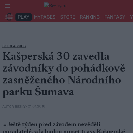
Přeskočit
na
PLAY
MYPAGES
STORE
RANKING
FANTASY
obsah
SKI CLASSICS
Kašperská 30 zavedla
závodníky do pohádkově
zasněženého Národního
parku Šumava
• 21.01.2018
AUTOR BEZKY
.= Ještě týden před závodem nevěděli
pořadatelé, zda budou muset trasy Kašperské