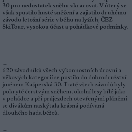
30 pro nedostatek sněhu zkracovat. V úterý se
však spustilo husté sněžení a zajistilo druhému
závodu letošní série v běhu na lyžích, ČEZ
SkiTour, vysokou účast a pohádkové podmínky.
.=
620 závodníků všech výkonnostních úrovní a
věkových kategorií se pustilo do dobrodružství
jménem Kašperská 30. Tratě všech závodů byly
pokryté čerstvým sněhem, okolní lesy bílé jako
v pohádce a při průjezdech otevřenými pláněmi
se divákům naskýtala krásná podívaná
dlouhého hada běžců.
.=