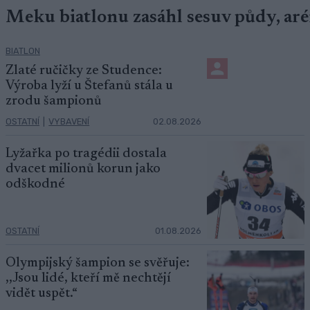
Meku biatlonu zasáhl sesuv půdy, aré
BIATLON
Zlaté ručičky ze Studence:
Výroba lyží u Štefanů stála u
zrodu šampionů
OSTATNÍ
|
VYBAVENÍ
02.08.2026
Lyžařka po tragédii dostala
dvacet milionů korun jako
odškodné
OSTATNÍ
01.08.2026
Olympijský šampion se svěřuje:
,,Jsou lidé, kteří mě nechtějí
vidět uspět.“