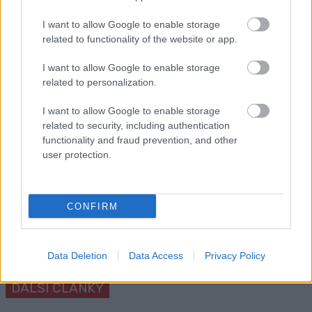
newsletteru
I want to allow Google to enable storage
related to functionality of the website or app.
Upsat
I want to allow Google to enable storage
related to personalization.
I want to allow Google to enable storage
related to security, including authentication
NEJČTĚNĚJŠÍ
functionality and fraud prevention, and other
user protection.
Pozitivní test na fluor, aneb jak
Mistryně svě
1
2
se jeden závod proměnil v...
odsouzena, 
je ale reáln
CONFIRM
SKI CLASSICS
06.02.2026
OSTATNÍ
|
SKI CLASSI
Data Deletion
Data Access
Privacy Policy
DALŠÍ ČLÁNKY