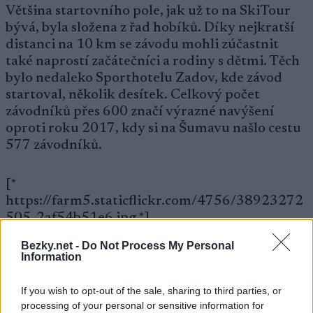
Většina startovního pole, jak už to na SkiTour
bývá, byla složena z řad hobíků. Díky nejkratší
distanci na 10 km se závodu mohli zúčastnit
také naprostí začátečníci a rodiny s dětmi. Těch
bylo nedaleko Sporthotelu Zadov, kde závod
startoval, několik desítek. Celkový počet
závodníků přes 600 značí výrazné navýšení
oproti roku 2017, kdy si na Šumavu našlo cestu
577 závodníků.
[*
https://farm5.staticflickr.com/4756/38923272
505_2af54b51e6.jpg *]
Bezky.net -
Do Not Process My Personal
.=
Information
Tím nejúspěšnějším a také nejrychlejším byl
Daniel Máka, který vyhrál jak v sobotu třicítku
If you wish to opt-out of the sale, sharing to third parties, or
processing of your personal or sensitive information for
volně, tak v neděli klasicky. Mezi dámami se