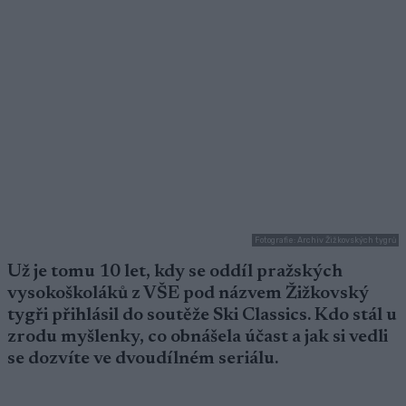
Fotografie: Archiv Žižkovských tygrů
Už je tomu 10 let, kdy se oddíl pražských
vysokoškoláků z VŠE pod názvem Žižkovský
tygři přihlásil do soutěže Ski Classics. Kdo stál u
zrodu myšlenky, co obnášela účast a jak si vedli
se dozvíte ve dvoudílném seriálu.