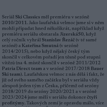
Seriál
Ski Classics
měl premiéru v sezóně
2010/2011
. Jako laufařská velmoc jsme si v něm
mohli připadat hned několikrát, například když
premiéru seriálu obstarala
Jizerská50
, když
celý ročník vyhrál
Stanislav Řezáč
(v té samé
sezóně) a
Kateřina Smutná
(v sezóně
2014/2015), nebo když nějaký český tým
skončil v celkovém pořadí jen těsně pod stupni
vítězů (na 4. místě skončil v sezóně 2011/2012
Patria Direct team
a v sezóně 2017/2018
Bauer
Ski team
). Laufařskou velmoc z nás dělá i fakt, že
již od svého samého začátku byl v seriálu vždy
alespoň jeden tým z Česka, přičemž od sezóny
2018/2019 do sezóny 2020/2021 a v sezóně
2023/2024 jsme měli v seriálu dokonce
čtyři
profitýmy
. Takových zemí je opravdu málo, více