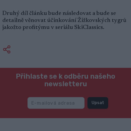
Druhý díl článku bude následovat a bude se
detailně věnovat účinkování Žižkovských tygrů
jakožto profitýmu v seriálu SkiClassics.
Přihlaste se k odběru našeho
newsletteru
Upsat