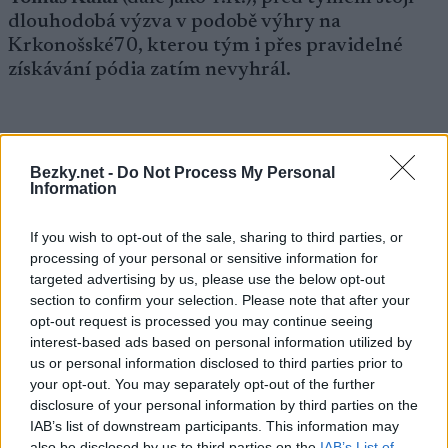
dlouhodobá výzva v podobě výhry na
Krkonošské70, kterou tým i přes pravidelné
získávání pódia zatím nevyhrál.
Žižkovský tygři na 2. místě hlídek v závodě
Bezky.net -
Do Not Process My Personal
Krkonošská70 v roce 2016 (poznámka: ve
Information
výsledkové listině závodu je najdete jakožto tým
Žižkovský tygři B. Podezíral jsem je z toho, že o
If you wish to opt-out of the sale, sharing to third parties, or
své formě moc dobře věděli a chtěli poraženým
processing of your personal or sensitive information for
soupeřům dopřát tu možnost cítit se jako
targeted advertising by us, please use the below opt-out
jelimámci poražení B-týmem, ale dle T.K. je to
section to confirm your selection. Please note that after your
opt-out request is processed you may continue seeing
jinak: zařazení do B-týmu bylo způsobeno faktem,
interest-based ads based on personal information utilized by
že nikdo z tehdejších závoďáků neměl výkonnost
us or personal information disclosed to third parties prior to
na to, aby se mohl považovat za součást A-týmu
🙂
your opt-out. You may separately opt-out of the further
disclosure of your personal information by third parties on the
IAB’s list of downstream participants. This information may
V týmu nejsou jen „starší“ (ve smyslu VŠ již
also be disclosed by us to third parties on the
IAB’s List of