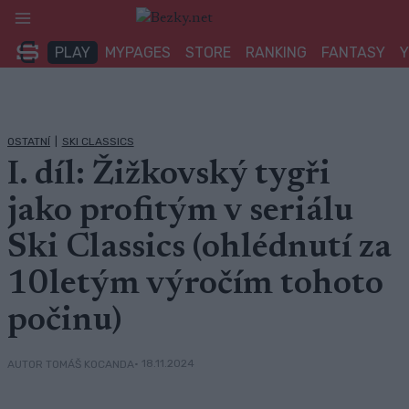
Přeskočit
na
PLAY
MYPAGES
STORE
RANKING
FANTASY
obsah
OSTATNÍ
|
SKI CLASSICS
I. díl: Žižkovský tygři
jako profitým v seriálu
Ski Classics (ohlédnutí za
10letým výročím tohoto
počinu)
• 18.11.2024
AUTOR TOMÁŠ KOCANDA