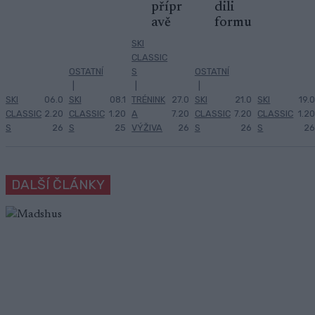
přípr
dili
avě
formu
SKI
CLASSIC
OSTATNÍ
S
OSTATNÍ
|
|
|
SKI
06.0
SKI
08.1
TRÉNINK
27.0
SKI
21.0
SKI
19.0
CLASSIC
2.20
CLASSIC
1.20
A
7.20
CLASSIC
7.20
CLASSIC
1.20
S
26
S
25
VÝŽIVA
26
S
26
S
26
DALŠÍ ČLÁNKY