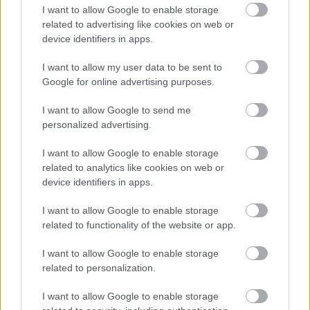
I want to allow Google to enable storage
dobách tohoto seriálu se tedy stalo to, co nám
related to advertising like cookies on web or
dnes zní jako sen z kategorie science-fiction: celý
device identifiers in apps.
seriál, navíc jeho první ročník, vyhrál Čech
jezdící za český tým, který celkově skončil na
I want to allow my user data to be sent to
pátém místě, přestože v něm závodili jen čeští
Google for online advertising purposes.
závodníci. Konkrétně ještě
Petr Novák
,
Ladislav
I want to allow Google to send me
Knápek
a právě T.K., který za Patria Direct team
personalized advertising.
ve Ski Classics odjel v lednu 2012 Marcialongu.
I want to allow Google to enable storage
related to analytics like cookies on web or
Patria Direct team existoval jen první dvě
device identifiers in apps.
sezóny (2010/2011 a 2011/2012) a ještě ve
druhé sezóně byl ve Ski Classics jediným českým
I want to allow Google to enable storage
týmem. Ve třetí sezóně (2012/2013) se objevil
related to functionality of the website or app.
Team Atlas Czech Republic
, z něhož se později
stala dlouhodobá stálice seriálu
Vltava Fund Ski
I want to allow Google to enable storage
related to personalization.
team
. Ve čtvrté sezóně (2013/2014) se díky snu
dostatečně umanutého Marka „Máry“
I want to allow Google to enable storage
Pazderského do Ski Classics přihlásil
Silvini Ski