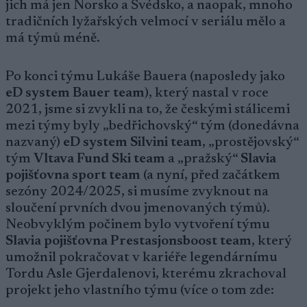
jich má jen Norsko a Švédsko, a naopak, mnoho
tradičních lyžařských velmocí v seriálu mělo a
má týmů méně.
Po konci týmu Lukáše Bauera (naposledy jako
eD system Bauer team
), který nastal v roce
2021, jsme si zvykli na to, že českými stálicemi
mezi týmy byly „bedřichovský“ tým (donedávna
nazvaný)
eD system Silvini team
, „prostějovský“
tým
Vltava Fund Ski team
a „pražský“
Slavia
pojišťovna sport team
(a nyní, před začátkem
sezóny 2024/2025, si musíme zvyknout na
sloučení prvních dvou jmenovaných týmů).
Neobvyklým počinem bylo vytvoření týmu
Slavia pojišťovna Prestasjonsboost team
, který
umožnil pokračovat v kariéře legendárnímu
Tordu Asle Gjerdalenovi, kterému zkrachoval
projekt jeho vlastního týmu (více o tom zde: