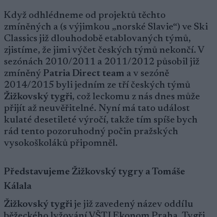
Když odhlédneme od projektů těchto
zmíněných a (s výjimkou „norské Slavie“) ve Ski
Classics již dlouhodobě etablovaných týmů,
zjistíme, že jimi výčet českých týmů nekončí. V
sezónách 2010/2011 a 2011/2012 působil již
zmíněný
Patria Direct team
a v sezóně
2014/2015 byli jedním ze tří českých týmů
Žižkovský tygři
, což leckomu z nás dnes může
přijít až neuvěřitelné. Nyní má tato událost
kulaté desetileté výročí, takže tím spíše bych
rád tento pozoruhodný počin pražských
vysokoškoláků připomněl.
Představujeme Žižkovský tygry a Tomáše
Kálala
Žižkovský tygři
je již zavedený název oddílu
běžeckého lyžování VŠTJ Ekonom Praha. Tygři