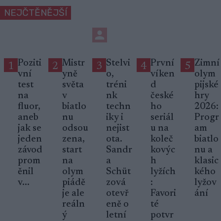
NEJČTĚNĚJŠÍ
Poziti
Mistr
Stelvi
První
Zimní
1
2
3
4
5
vní
yně
o,
víken
olym
test
světa
tréni
d
pijské
na
v
nk
české
hry
fluor,
biatlo
techn
ho
2026:
aneb
nu
iky i
seriál
Progr
jak se
odsou
nejist
u na
am
jeden
zena,
ota.
koleč
biatlo
závod
start
Sandr
kovýc
nu a
prom
na
a
h
klasic
ěnil
olym
Schüt
lyžích
kého
v...
piádě
zová
:
lyžov
je ale
otevř
Favori
ání
reáln
eně o
té
ý
letní
potvr