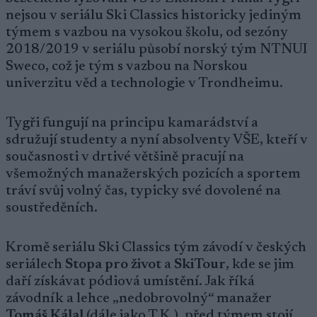
nejsou v seriálu Ski Classics historicky jediným
týmem s vazbou na vysokou školu, od sezóny
2018/2019 v seriálu působí norský tým NTNUI
Sweco, což je tým s vazbou na Norskou
univerzitu věd a technologie v Trondheimu.
Tygři fungují na principu kamarádství a
sdružují studenty a nyní absolventy VŠE, kteří v
současnosti v drtivé většině pracují na
všemožných manažerských pozicích a sportem
tráví svůj volný čas, typicky své dovolené na
soustředěních.
Kromě seriálu Ski Classics tým závodí v českých
seriálech
Stopa pro život
a
SkiTour
, kde se jim
daří získávat pódiová umístění. Jak říká
závodník a lehce „nedobrovolný“ manažer
Tomáš Kálal
(dále jako T.K.), před týmem stojí