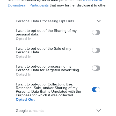
opustivší) laufaři, z počtu cca 50 členů jsou zde i
Downstream Participants
that may further disclose it to other
jednotky mladších členů týmu, kteří závodí i na
third parties.
akademických MČR
a v rámci
Mistrovství ČR
.
Přestože jde o pražský tým, jeho závodníkům se
Please note that this website/app uses one or more Google
Personal Data Processing Opt Outs
services and may gather and store information including but
daří konkurovat soupeřům s mnohem
not limited to your visit or usage behaviour. You may click to
I want to opt-out of the Sharing of my
příhodnějšími podmínkami jak finančními tak
personal data.
grant or deny consent to Google and its third-party tags to
hlavně sněhovými, důkazem budiž i to, že sám
Opted In
use your data for below specified purposes in below Google
T.K. na MČR vyjel na klasické padesátce hodně
consent section.
I want to opt-out of the Sale of my
solidní 15. místo.
Personal Data.
Opted In
Právě zmíněný T.K. stál u zrodu myšlenky
I want to opt-out of processing my
Personal Data for Targeted Advertising.
registrovat Tygry jako profitým Ski Classics a
Opted In
působil zde jako jeho týmový ředitel. Je bývalým
zaměstnancem společnosti
Patria Direct
, která
I want to opt-out of Collection, Use,
Retention, Sale, and/or Sharing of my
svůj sportovní tým vytvořila díky plánu majitele
Personal Data that Is Unrelated with the
Purposes for which it was collected.
Jana Klenora hned v první sezóně Ski Classics
Opted Out
pro
Stanislava Řezáče
, jemuž se (jak jsem již
zmínil) podařilo jako dosud jedinému českému
Google consents
muži celý seriál vyhrát. Tehdy, v dřevních