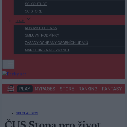
SC YOUTUBE
SC STORE
O NÁS
KONTAKTUJTE NÁS
SMLUVNÍ PODMÍNKY
ZÁSADY OCHRANY OSOBNÍCH ÚDAJŮ
MARKETING NA BEZKY.NET
PLAY
MYPAGES
STORE
RANKING
FANTASY
SKI CLASSICS
ČUS Stopa pro život