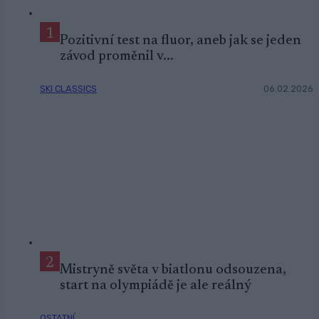
1
Pozitivní test na fluor, aneb jak se jeden
závod proměnil v...
SKI CLASSICS
06.02.2026
2
Mistryně světa v biatlonu odsouzena,
start na olympiádě je ale reálný
OSTATNÍ