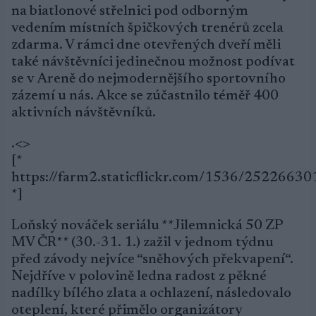
na biatlonové střelnici pod odborným
vedením místních špičkových trenérů zcela
zdarma. V rámci dne otevřených dveří měli
také návštěvníci jedinečnou možnost podívat
se v Areně do nejmodernějšího sportovního
zázemí u nás. Akce se zúčastnilo téměř 400
aktivních návštěvníků.
.<>
[*
https://farm2.staticflickr.com/1536/25226630
*]
Loňský nováček seriálu **Jilemnická 50 ZP
MV ČR** (30.-31. 1.) zažil v jednom týdnu
před závody nejvíce “sněhových překvapení“.
Nejdříve v polovině ledna radost z pěkné
nadílky bílého zlata a ochlazení, následovalo
oteplení, které přimělo organizátory