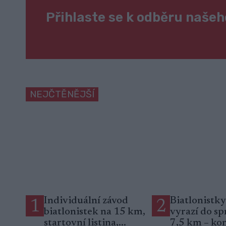
Přihlaste se k odběru naše
NEJČTĚNĚJŠÍ
Individuální závod
Biatlonistky
1
2
biatlonistek na 15 km,
vyrazí do sp
startovní listina,...
7,5 km – ko