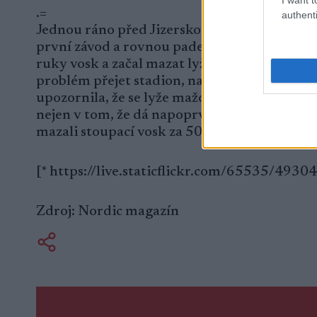
.=
authenti
Jednou ráno před Jizerskou 50 jsem se dala d
první závod a rovnou padesátku. V duchu jsem
ruky vosk a začal mazat lyže od špičky až k p
problém přejet stadion, natož ujet 50 km. Kdy
upozornila, že se lyže mažou voskem jen ve st
nejen v tom, že dá napoprvé 50 km, ale i v to
mazali stoupací vosk za 50 Kč.
[* https://live.staticflickr.com/65535/493
Zdroj: Nordic magazín