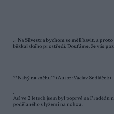
.= Na Silvestra bychom se měli bavit, a proto
běžkařského prostředí. Doufáme, že vás poz
**Nahý na sněhu** (Autor: Václav Sedláček)
.=
Asi ve 2 letech jsem byl poprvé na Pradědu na
podělaného s lyžemi na nohou.