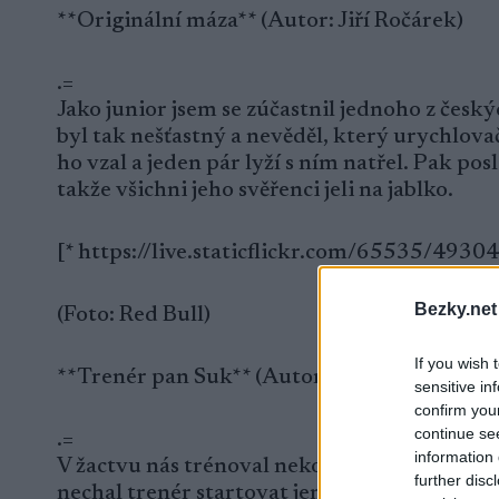
**Originální máza** (Autor: Jiří Ročárek)
.=
Jako junior jsem se zúčastnil jednoho z česk
byl tak nešťastný a nevěděl, který urychlovač
ho vzal a jeden pár lyží s ním natřel. Pak pos
takže všichni jeho svěřenci jeli na jablko.
[* https://live.staticflickr.com/65535/493
Bezky.net
(Foto: Red Bull)
If you wish 
**Trenér pan Suk** (Autorka: Lucie Charvá
sensitive in
confirm you
continue se
.=
information 
V žactvu nás trénoval nekompromisní pan Suk
further disc
nechal trenér startovat jen s jednou holí. Kdy