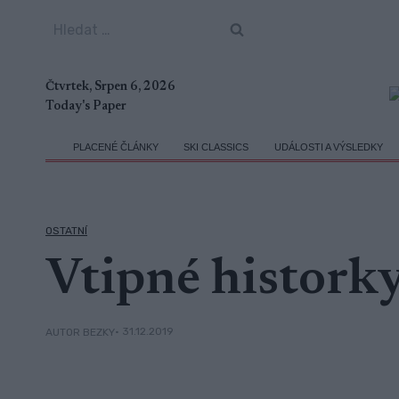
Přeskočit
Vyhledávání
na
obsah
Čtvrtek, Srpen 6, 2026
Today's Paper
PLACENÉ ČLÁNKY
SKI CLASSICS
UDÁLOSTI A VÝSLEDKY
OSTATNÍ
Vtipné histork
• 31.12.2019
AUTOR BEZKY