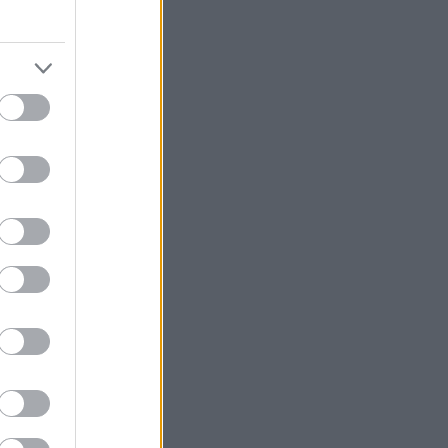
kdy jsem
hůlku na