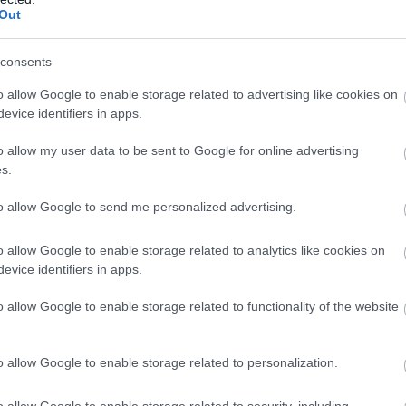
Out
si: „Co mi chybí? Co mi to jen chybí?“. A pak?
consents
o allow Google to enable storage related to advertising like cookies on
04133898_caf7fb97d2.jpg *]
evice identifiers in apps.
o allow my user data to be sent to Google for online advertising
s.
ková)
to allow Google to send me personalized advertising.
o allow Google to enable storage related to analytics like cookies on
evice identifiers in apps.
 levé rukavice. Poté jsme jeli dvě hodiny soupaží, 
lém se zády. Na konci jsem zjistila, že mám jednu 
o allow Google to enable storage related to functionality of the website
cm.
o allow Google to enable storage related to personalization.
o allow Google to enable storage related to security, including