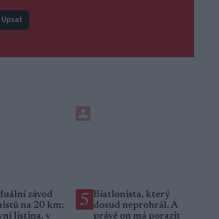
Upsat
duální závod
Biatlonista, který
5
nistů na 20 km:
dosud neprohrál. A
ní listina, v
právě on má porazit