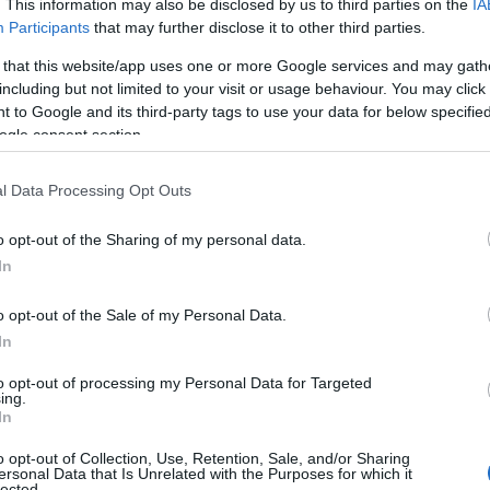
. This information may also be disclosed by us to third parties on the
IA
Nikdy jsem mu to neřekla, ale naučil mě nosit hod
Participants
that may further disclose it to other third parties.
, ale co nejvíc si daný okruh zkrátit tak, aby to ne
 that this website/app uses one or more Google services and may gath
lo důležité doběhnout ve správný čas na správné mí
including but not limited to your visit or usage behaviour. You may click 
 to Google and its third-party tags to use your data for below specifi
bora Kalošová)
ogle consent section.
l Data Processing Opt Outs
e rozhodli, že pojedeme na týmový trénink na koleč
o opt-out of the Sharing of my personal data.
 na první odbočce jsem jela blbě. Místo výjezdu na K
In
ntýnami až do Semil, kde mě cestou ohrožovalo na
 bez pití a telefonu. Ostatní na mě už dlouhé hod
o opt-out of the Sale of my Personal Data.
čkami. Když jsem se KONEČNĚ dohrabala k cíli ces
In
m to komentovat?“. Od té doby mám pořád na talíř
bojíš to sjet? Ty, která jsi sjela do Semil?“.
to opt-out of processing my Personal Data for Targeted
ing.
In
á)
o opt-out of Collection, Use, Retention, Sale, and/or Sharing
ersonal Data that Is Unrelated with the Purposes for which it
lected.