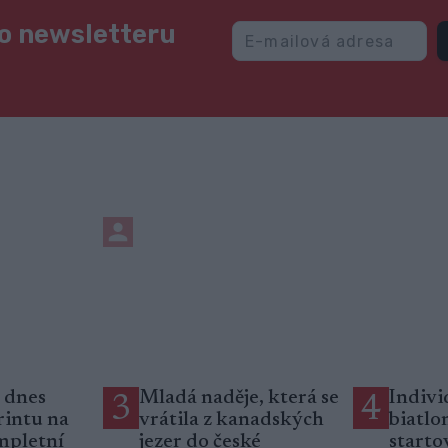
ho newsletteru
 dnes
Mladá naděje, která se
Indivi
3
4
rintu na
vrátila z kanadských
biatlo
mpletní
jezer do české
startov