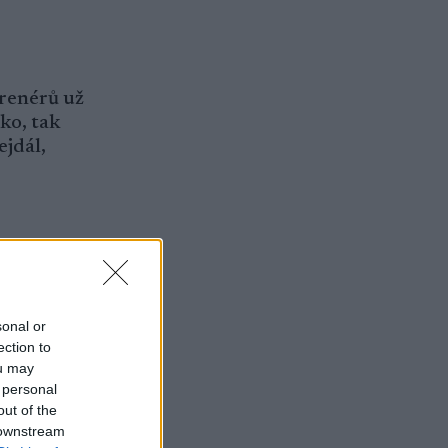
trenérů už
lko, tak
ejdál,
sonal or
ection to
ou may
 personal
out of the
tak ho
 downstream
milujeme