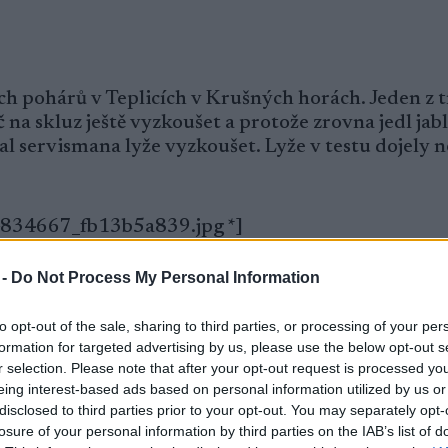
ých pohárů v Teplicích v Krušných horách. Jeden z 
 na skluz ještě vyzkoušet a protože zrovna jedl jab
lal servismana lyže vyzkoušet. Lyže v testu dojely n
04834667_fb13b5a839.jpg *]
 -
Do Not Process My Personal Information
to opt-out of the sale, sharing to third parties, or processing of your per
tová)
formation for targeted advertising by us, please use the below opt-out s
r selection. Please note that after your opt-out request is processed y
eing interest-based ads based on personal information utilized by us or
disclosed to third parties prior to your opt-out. You may separately opt-
. Když si jeden kluk zlomil při rozcvičování hůl, 
losure of your personal information by third parties on the IAB’s list of
ž je prý takový vůl, tak ať si poradí. On byl svůj, 