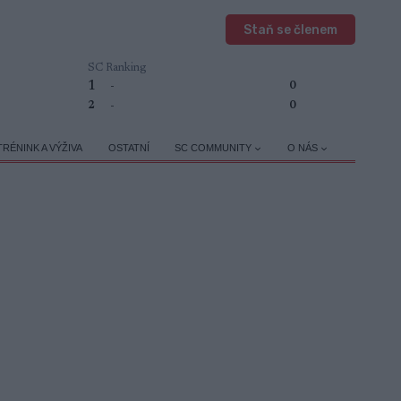
Staň se členem
SC Ranking
1
-
0
2
-
0
TRÉNINK A VÝŽIVA
OSTATNÍ
SC COMMUNITY
O NÁS