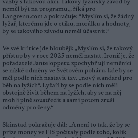
vazby s takovou akcí. Takový lyžařský závod by
neměl být na programu,„ říká pro
Langrenn.com a pokračuje: “Myslím si, že žádný
lyžař, kterému jde o etiku, morálku a hodnoty,
by se takového závodu neměl účastnit.“
Ve své kritice jde hlouběji: „Myslím si, že takový
přístup by v roce 2025 neměl nastat. Ironií je, že
pořadatelé Janteloppetu zpochybňují neměnící
se nízké odměny ve Světovém poháru, kde by se
měl podle nich nastavit tzv. „nový standard pro
běh na lyžích“. Lyžaři by se podle nich měli
obstojně živit během na lyžích, aby se na něj
mohli plně soustředit a sami potom zruší
odměny pro ženy.“
Skinstad pokračuje dál: „A není to tak, že by se
prize money ve FIS počítaly podle toho, kolik