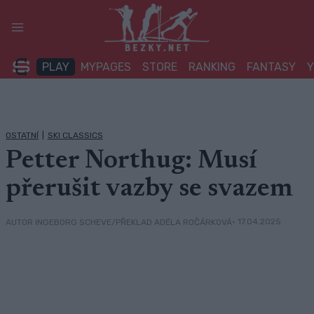
Přeskočit
na
obsah
PLAY
MYPAGES
STORE
RANKING
FANTASY
OSTATNÍ
|
SKI CLASSICS
Petter Northug: Musí
přerušit vazby se svazem
• 17.04.2025
AUTOR INGEBORG SCHEVE/PŘEKLAD ADÉLA ROČÁRKOVÁ