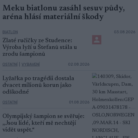
Meku biatlonu zasáhl sesuv půdy,
aréna hlásí materiální škody
BIATLON
03.08.2026
Zlaté ručičky ze Studence:
Výroba lyží u Štefanů stála u
zrodu šampionů
OSTATNÍ
|
VYBAVENÍ
02.08.2026
Lyžařka po tragédii dostala
dvacet milionů korun jako
odškodné
OSTATNÍ
01.08.2026
Olympijský šampion se svěřuje:
,,Jsou lidé, kteří mě nechtějí
vidět uspět.“