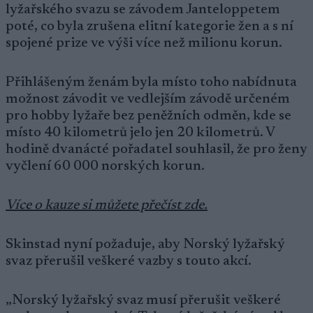
lyžařského svazu se závodem Janteloppetem
poté, co byla zrušena elitní kategorie žen a s ní
spojené prize ve výši více než milionu korun.
Přihlášeným ženám byla místo toho nabídnuta
možnost závodit ve vedlejším závodě určeném
pro hobby lyžaře bez peněžních odměn, kde se
místo 40 kilometrů jelo jen 20 kilometrů. V
hodině dvanácté pořadatel souhlasil, že pro ženy
vyčlení 60 000 norských korun.
Více o kauze si můžete přečíst zde.
Skinstad nyní požaduje, aby Norský lyžařský
svaz přerušil veškeré vazby s touto akcí.
„Norský lyžařský svaz musí přerušit veškeré