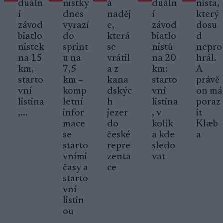
duáln
nistky
á
duáln
nista,
í
dnes
naděj
í
který
závod
vyrazí
e,
závod
dosu
biatlo
do
která
biatlo
d
nistek
sprint
se
nistů
nepro
na 15
u na
vrátil
na 20
hrál.
km,
7,5
a z
km:
A
starto
km –
kana
starto
právě
vní
komp
dskýc
vní
on má
listina
letní
h
listina
poraz
,...
infor
jezer
, v
it
mace
do
kolik
Klæb
se
české
a kde
a
starto
repre
sledo
vními
zenta
vat
časy a
ce
starto
vní
listin
ou