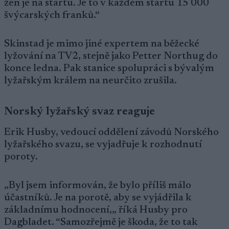
žen je na startu. Je to v každém startu 15 000
švýcarských franků.“
Skinstad je mimo jiné expertem na běžecké
lyžování na TV2, stejně jako Petter Northug do
konce ledna. Pak stanice spolupráci s bývalým
lyžařským králem na neurčito zrušila.
Norský lyžařský svaz reaguje
Erik Husby, vedoucí oddělení závodů Norského
lyžařského svazu, se vyjadřuje k rozhodnutí
poroty.
„Byl jsem informován, že bylo příliš málo
účastníků. Je na porotě, aby se vyjádřila k
základnímu hodnocení,„ říká Husby pro
Dagbladet. “Samozřejmě je škoda, že to tak