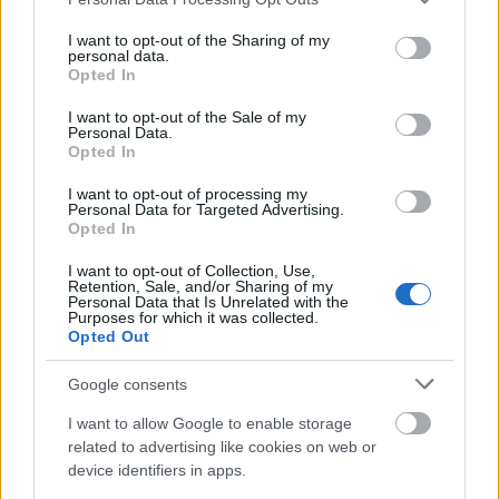
zveřejnila na Instagramu.
services and may gather and store information including but
not limited to your visit or usage behaviour. You may click to
I want to opt-out of the Sharing of my
personal data.
Øyre Slindovou podporuje Ebba Anderssonová,
grant or deny consent to Google and its third-party tags to
Opted In
která byla také přihlášena do elitní třídy.
use your data for below specified purposes in below Google
consent section.
I want to opt-out of the Sale of my
Personal Data.
„Jak můžete zrušit prize money, které
Opted In
dlouhodobě propagujete?“ říká Anderssonová
I want to opt-out of processing my
pro VG.
Personal Data for Targeted Advertising.
Opted In
Pořadatel jde Skinstadovi po krku
I want to opt-out of Collection, Use,
Retention, Sale, and/or Sharing of my
Personal Data that Is Unrelated with the
Začátkem tohoto týdne miliardář, který je
Purposes for which it was collected.
Opted Out
hlavním sponzorem Janteloppetu, osobně
zaútočil na odborníka na běh na lyžích Pettera
Google consents
Skinstada za jeho kritiku vedení závodu po
skandálu s prize money z minulého víkendu.
I want to allow Google to enable storage
related to advertising like cookies on web or
device identifiers in apps.