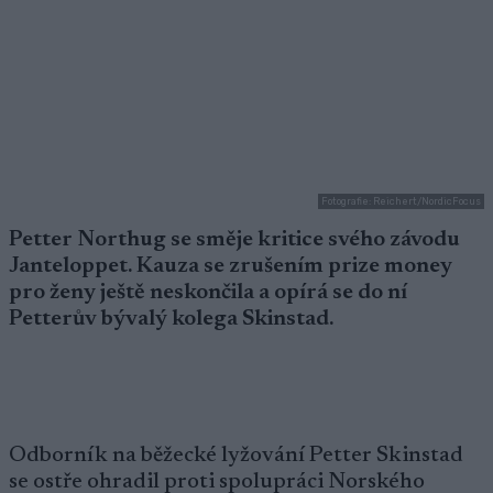
Fotografie: Reichert/NordicFocus
Petter Northug se směje kritice svého závodu
Janteloppet. Kauza se zrušením prize money
pro ženy ještě neskončila a opírá se do ní
Petterův bývalý kolega Skinstad.
Odborník na běžecké lyžování Petter Skinstad
se ostře ohradil proti spolupráci Norského