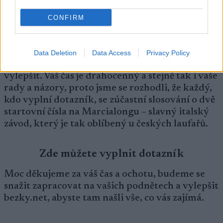
Zimní sezóna skončila a kdo byl poctivý, už má
svoje lyže zalité v parafinu a uložené na půdě.
CONFIRM
Jaro je čas na sumarizaci celé zimy nejen pro
elitní závodníky, ale i pro náš web. A tak jsme
pro vás vytvořili dotazník, abychom od vás
Data Deletion
Data Access
Privacy Policy
získali zpětnou vazbu a zjistili, co bychom mohli
vylepšit. Váš čas je drahocenný a stejně tak i vaše
rady a názory, proto jsme se rozhodli, že každý,
kdo vyplní dotazník, se zúčastní slosování o dvě
startovní čísla na Marcialongu – slavný italský
závod, který je tak oblíbený u českých laufařů.
Zde můžete vyplnit dotazník
Moc děkujeme za váš čas a ochotu, budeme se
snažit zapracovat na vašich podnětech a vylepšit
bezky.net, abyste tam našli vše, co vás zajímá.