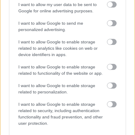
I want to allow my user data to be sent to
Google for online advertising purposes.
I want to allow Google to send me
personalized advertising.
I want to allow Google to enable storage
related to analytics like cookies on web or
device identifiers in apps.
I want to allow Google to enable storage
related to functionality of the website or app.
Závod Janteloppet, pod který se podepsal Petter Northug,
I want to allow Google to enable storage
se stal terčem kritiky poté, co pořadatel zrušil závod žen a
related to personalization.
vypsané prize money. Samotného šéfa se kritika nedotkla.
Foto: Magnus Gulliksen
I want to allow Google to enable storage
related to security, including authentication
functionality and fraud prevention, and other
user protection.
Čtenáři, potřebujeme tvoji zpětnou vazbu