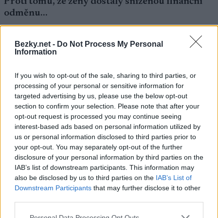
Proti tomu, že ženy dostaly sníženou finanční
odměnu…
„Za to jsem kritizován nebyl,“ odpovídá.
Bezky.net -
Do Not Process My Personal
Information
Jak si tedy vykládáte Astridinu reakci?
If you wish to opt-out of the sale, sharing to third parties, or
processing of your personal or sensitive information for
„Na té fotce vypadá velmi šťastně, jak si to
targeted advertising by us, please use the below opt-out
vykládám já,“ odpovídá Northug.
section to confirm your selection. Please note that after your
opt-out request is processed you may continue seeing
interest-based ads based on personal information utilized by
Dívky zuří
us or personal information disclosed to third parties prior to
your opt-out. You may separately opt-out of the further
„Není to zdaleka to, co slibovali, svádějí to na
disclosure of your personal information by third parties on the
účast. Naštvali nás,“ řekla v sobotu ráno televizi
IAB’s list of downstream participants. This information may
also be disclosed by us to third parties on the
IAB’s List of
TV 2 v Hafjellu rozzuřená Astrid Øyre Slindová.
Downstream Participants
that may further disclose it to other
third parties.
Na protest spálila své startovní číslo a video
Please note that this website/app uses one or more Google
Personal Data Processing Opt Outs