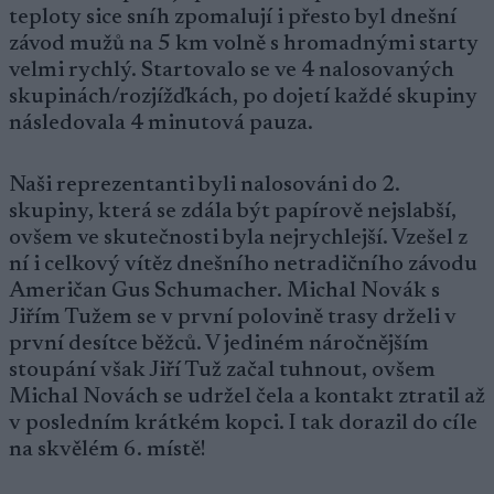
teploty sice sníh zpomalují i přesto byl dnešní
závod mužů na 5 km volně s hromadnými starty
velmi rychlý. Startovalo se ve 4 nalosovaných
skupinách/rozjížďkách, po dojetí každé skupiny
následovala 4 minutová pauza.
Naši reprezentanti byli nalosováni do 2.
skupiny, která se zdála být papírově nejslabší,
ovšem ve skutečnosti byla nejrychlejší. Vzešel z
ní i celkový vítěz dnešního netradičního závodu
Američan Gus Schumacher. Michal Novák s
Jiřím Tužem se v první polovině trasy drželi v
první desítce běžců. V jediném náročnějším
stoupání však Jiří Tuž začal tuhnout, ovšem
Michal Novách se udržel čela a kontakt ztratil až
v posledním krátkém kopci. I tak dorazil do cíle
na skvělém 6. místě!