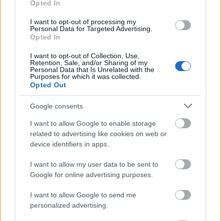
Opted In
(hromadný start) – Finální výšlap na Alpe
Cermis
I want to opt-out of processing my
Personal Data for Targeted Advertising.
11:30 – Muži
Opted In
15:30 – Ženy
I want to opt-out of Collection, Use,
Retention, Sale, and/or Sharing of my
Personal Data that Is Unrelated with the
Staňte se členem
Purposes for which it was collected.
Opted Out
Členství na bezky.net umožňuje, abyste se stali
součástí přední světové lyžařské komunity s
Google consents
exkluzivními výhodami. A také navíc s
I want to allow Google to enable storage
neomezeným přístupem k článkům
related to advertising like cookies on web or
na
bezky.net
a ostatních sesterských webech
device identifiers in apps.
langd.se, langrenn.com, maastohiihto.com,
proxcskiing.com, SC Play a SC MyPages.
I want to allow my user data to be sent to
Google for online advertising purposes.
Exkluzivní nabídky a výhody
I want to allow Google to send me
Přístup k veškerému obsahu
personalized advertising.
SC Play – živé vysílání