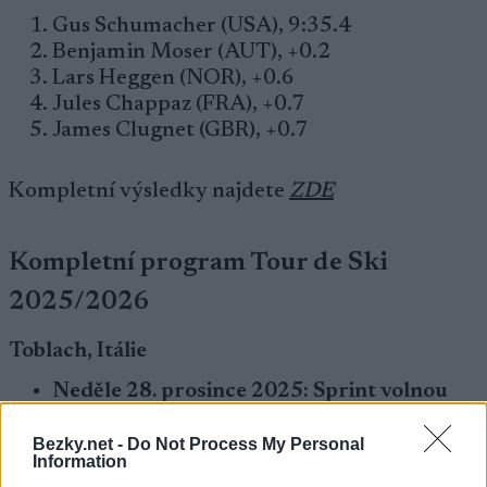
Gus Schumacher (USA), 9:35.4
Benjamin Moser (AUT), +0.2
Lars Heggen (NOR), +0.6
Jules Chappaz (FRA), +0.7
James Clugnet (GBR), +0.7
Kompletní výsledky najdete
ZDE
Kompletní program Tour de Ski
2025/2026
Toblach, Itálie
Neděle 28. prosince 2025: Sprint volnou
technikou
14:15 – Rozjížďky a finále (ženy i muži)
Bezky.net -
Do Not Process My Personal
Information
Pondělí 29. prosince 2025: 10 km klasicky