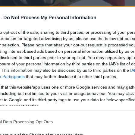
 -
Do Not Process My Personal Information
to opt-out of the sale, sharing to third parties, or processing of your per
formation for targeted advertising by us, please use the below opt-out s
r selection. Please note that after your opt-out request is processed y
eing interest-based ads based on personal information utilized by us or
disclosed to third parties prior to your opt-out. You may separately opt-
losure of your personal information by third parties on the IAB’s list of
. This information may also be disclosed by us to third parties on the
IA
Participants
that may further disclose it to other third parties.
se vzala Bouškova kulka v našem obýváku?“ publiko
 that this website/app uses one or more Google services and may gath
including but not limited to your visit or usage behaviour. You may click 
 že se o tomto tématu dalo napsat více? Máte prav
 to Google and its third-party tags to use your data for below specifi
u bylo v seriálu maximum možného. To další (více
ogle consent section.
ejdete v tomto článku.
l Data Processing Opt Outs