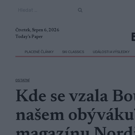
Přeskočit
Vyhledávání
na
obsah
Čtvrtek, Srpen 6, 2026
Today's Paper
PLACENÉ ČLÁNKY
SKI CLASSICS
UDÁLOSTI A VÝSLEDKY
OSTATNÍ
Kde se vzala Bo
našem obýváku? 
magazínu Nord