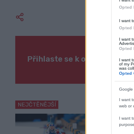
I want t
Opted 
I want t
Opted 
I want 
Advertis
Opted 
Přihlaste se k odběru naše
I want t
of my P
was col
Opted 
Google 
I want t
NEJČTĚNĚJŠÍ
web or d
I want t
purpose