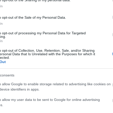
o opt-out of the Sharing of my personal data.
In
o opt-out of the Sale of my Personal Data.
In
to opt-out of processing my Personal Data for Targeted
ing.
In
ho newsletteru
o opt-out of Collection, Use, Retention, Sale, and/or Sharing
ersonal Data that Is Unrelated with the Purposes for which it
lected.
Out
consents
o allow Google to enable storage related to advertising like cookies on
evice identifiers in apps.
o allow my user data to be sent to Google for online advertising
s.