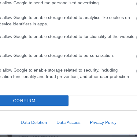
to allow Google to send me personalized advertising.
o allow Google to enable storage related to analytics like cookies on
evice identifiers in apps.
 dnes
Mladá naděje, která se
Indivi
3
4
o allow Google to enable storage related to functionality of the website
rintu na
vrátila z kanadských
biatlo
mpletní
jezer do české
startov
e
reprezentace
kolik 
o allow Google to enable storage related to personalization.
časy a
stinou
o allow Google to enable storage related to security, including
cation functionality and fraud prevention, and other user protection.
14.02.2026
OSTATNÍ
11.02.2026
OSTATNÍ
CONFIRM
Olympijská vítězka oznamuje
Data Deletion
Data Access
Privacy Policy
svou poslední sezónu:,,Užívám si
každou chvíli“