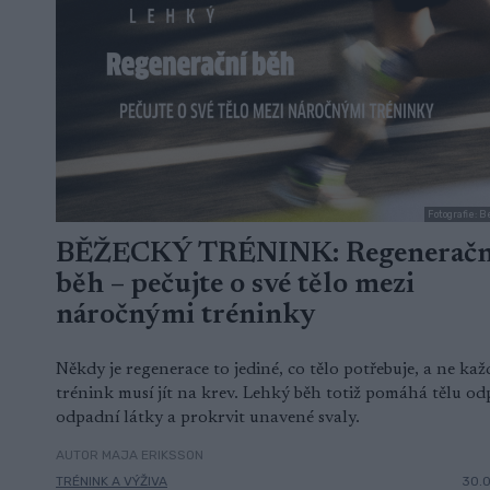
Fotografie: B
BĚŽECKÝ TRÉNINK: Regeneračn
běh – pečujte o své tělo mezi
náročnými tréninky
Někdy je regenerace to jediné, co tělo potřebuje, a ne kaž
trénink musí jít na krev. Lehký běh totiž pomáhá tělu od
odpadní látky a prokrvit unavené svaly.
AUTOR MAJA ERIKSSON
TRÉNINK A VÝŽIVA
30.0