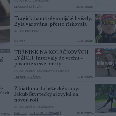
AUTOR MAJA ERIKSSON
KLASICKÉ LYŽOVÁNÍ
30.07.2026
Tragická smrt olympijské hvězdy:
Byla varována, přesto riskovala
AUTOR INGEBORG SCHEVE
OSTATNÍ
29.07.2026
ezky.net
TRÉNINK NA KOLEČKOVÝCH
LYŽÍCH: Intervaly do vrchu –
í
posuňte si své limity
AUTOR ADÉLA ROČÁRKOVÁ/BEZKY.NET
TRÉNINK A VÝŽIVA
29.07.2026
dý
Z biatlonu do běžecké stopy:
plavit
Jakub Štvrtecký si zvyká na
novou roli
AUTOR ADÉLA ROČÁRKOVÁ
BIATLON
|
KLASICKÉ LYŽOVÁNÍ
|
28.07.2026
7.2026