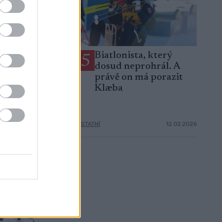
duální závod
Biatlonista, který
5
nistů na 20 km:
dosud neprohrál. A
ní listina, v
právě on má porazit
a kde sledovat
Klæba
10.02.2026
OSTATNÍ
12.02.2026