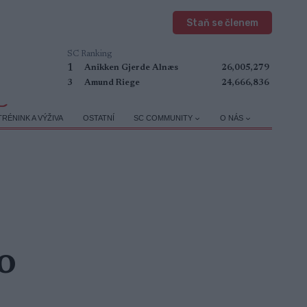
Staň se členem
SC Ranking
1
Anikken Gjerde Alnæs
26,005,279
3
Amund Riege
24,666,836
TRÉNINK A VÝŽIVA
OSTATNÍ
SC COMMUNITY
O NÁS
o