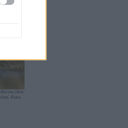
cílovou čáru
řetí. Foto: