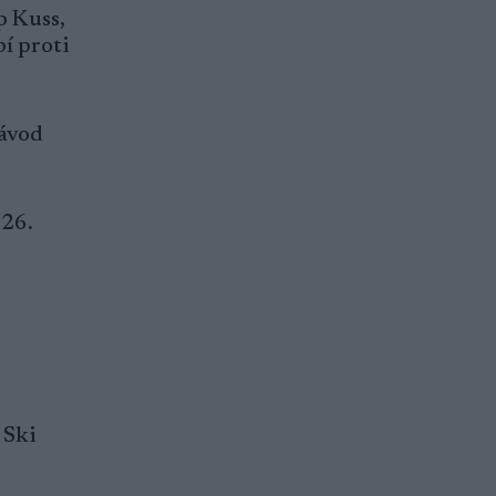
p Kuss,
í proti
Závod
 26.
 Ski