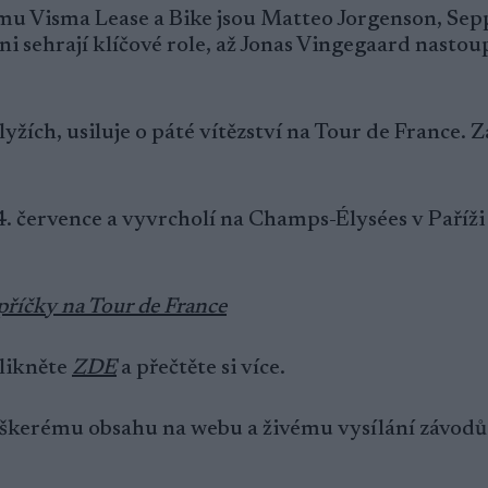
u Visma Lease a Bike jsou Matteo Jorgenson, Sep
i sehrají klíčové role, až Jonas Vingegaard nastoup
yžích, usiluje o páté vítězství na Tour de France. 
4. července a vyvrcholí na Champs-Élysées v Paříži
 příčky na Tour de France
Klikněte
ZDE
a přečtěte si více.
veškerému obsahu na webu a živému vysílání závodů