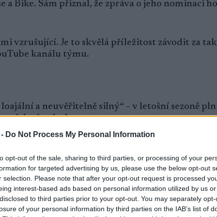
a Bike. Sám přiznal, že zpráva o jeho nominaci ho
 vzrušující. Je to skvělá příležitost závodit za tak
YouTube kanálu týmu.
oajální a neuvěřitelně silný“ – v letošní sezoně plni
pových závodech.
 -
Do Not Process My Personal Information
as Vingegaard usiluje o třetí celkové vítězství. Dá
to opt-out of the sale, sharing to third parties, or processing of your per
formation for targeted advertising by us, please use the below opt-out s
r selection. Please note that after your opt-out request is processed y
 časovce (úvodní etapa) a ‚bodyguardem‘ pro Vi
eing interest-based ads based on personal information utilized by us or
l cyklistický expert Mads Kaggestad pro
TV 2
.
disclosed to third parties prior to your opt-out. You may separately opt-
losure of your personal information by third parties on the IAB’s list of