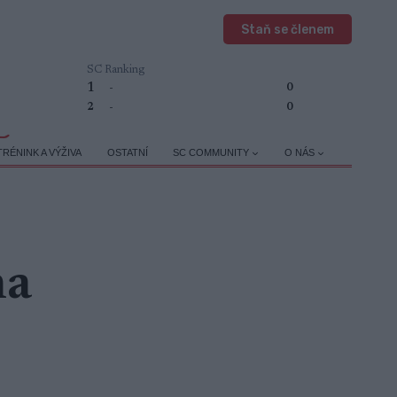
Staň se členem
SC Ranking
1
-
0
2
-
0
TRÉNINK A VÝŽIVA
OSTATNÍ
SC COMMUNITY
O NÁS
na