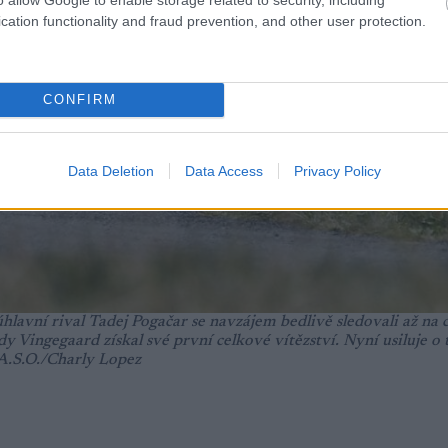
cation functionality and fraud prevention, and other user protection.
CONFIRM
Data Deletion
Data Access
Privacy Policy
hlavní rival Tadej Pogačar se navzájem bedlivě sledovali až na 
ingegaard získal své první celkové vítězství. Nyní usiluje o t
A.S.O./Charly Lopez