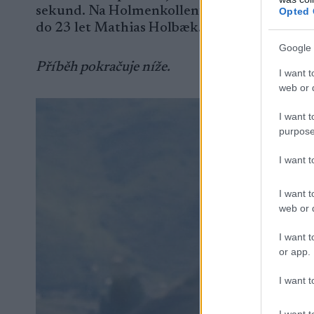
sekund. Na Holmenkollenu pak skončil pátý n
Opted 
do 23 let Mathias Holbæk.
Google 
Příběh pokračuje níže.
I want t
web or d
I want t
purpose
I want 
I want t
web or d
I want t
or app.
I want t
I want t