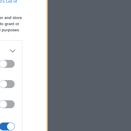
B’s List of
er and store
etapové
to grant or
ed purposes
uvu s
ké scéně.
kokem 28