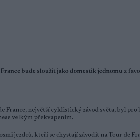
 France bude sloužit jako domestik jednomu z favo
 France, největší cyklistický závod světa, byl pro
enese velkým překvapením.
smi jezdců, kteří se chystají závodit na Tour de Fr