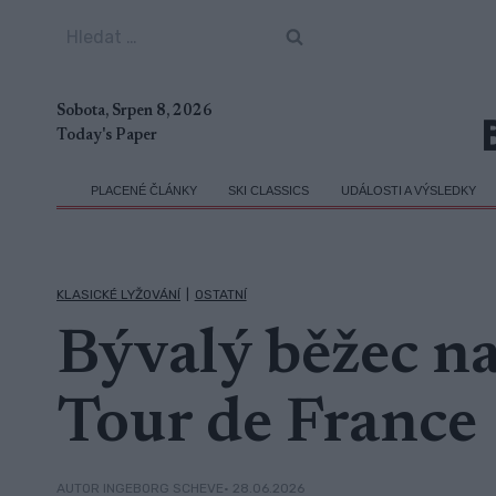
Přeskočit
Vyhledávání
na
obsah
Sobota, Srpen 8, 2026
Today's Paper
PLACENÉ ČLÁNKY
SKI CLASSICS
UDÁLOSTI A VÝSLEDKY
KLASICKÉ LYŽOVÁNÍ
|
OSTATNÍ
Bývalý běžec na
Tour de France
• 28.06.2026
AUTOR INGEBORG SCHEVE