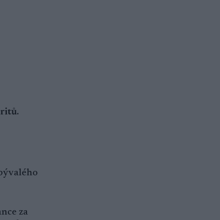
ritů.
 bývalého
ance za