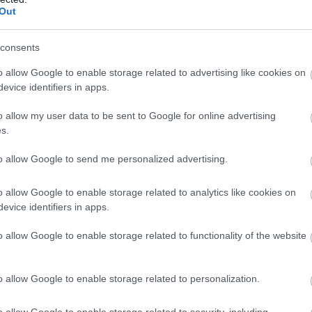
a 15 km volným stylem, kde zvítězil pozdější mist
Out
consents
o allow Google to enable storage related to advertising like cookies on
evice identifiers in apps.
o allow my user data to be sent to Google for online advertising
s.
to allow Google to send me personalized advertising.
o allow Google to enable storage related to analytics like cookies on
evice identifiers in apps.
o allow Google to enable storage related to functionality of the website
o allow Google to enable storage related to personalization.
o allow Google to enable storage related to security, including