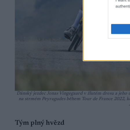
authenti
Dánský jezdec Jonas Vingegaard v žlutém dresu a jeho ú
na strmém Peyragudes během Tour de France 2022, kdy V
Tým plný hvězd