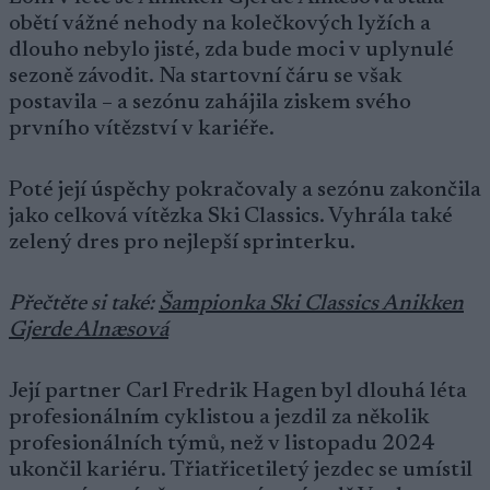
obětí vážné nehody na kolečkových lyžích a
dlouho nebylo jisté, zda bude moci v uplynulé
sezoně závodit. Na startovní čáru se však
postavila – a sezónu zahájila ziskem svého
prvního vítězství v kariéře.
Poté její úspěchy pokračovaly a sezónu zakončila
jako celková vítězka Ski Classics. Vyhrála také
zelený dres pro nejlepší sprinterku.
Přečtěte si také:
Šampionka Ski Classics Anikken
Gjerde Alnæsová
Její partner Carl Fredrik Hagen byl dlouhá léta
profesionálním cyklistou a jezdil za několik
profesionálních týmů, než v listopadu 2024
ukončil kariéru. Třiatřicetiletý jezdec se umístil