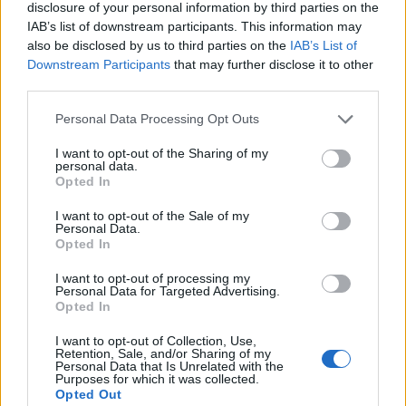
disclosure of your personal information by third parties on the
IAB’s list of downstream participants. This information may
Čtenáři, potřebujeme tvoji zpětnou vazbu
also be disclosed by us to third parties on the
IAB’s List of
Downstream Participants
that may further disclose it to other
Zimní sezóna skončila a kdo byl poctivý, už má
third parties.
svoje lyže zalité v parafinu a uložené na půdě.
Please note that this website/app uses one or more Google
Personal Data Processing Opt Outs
Jaro je čas na sumarizaci celé zimy nejen pro
services and may gather and store information including but
elitní závodníky, ale i pro náš web. A tak jsme
not limited to your visit or usage behaviour. You may click to
I want to opt-out of the Sharing of my
pro vás vytvořili dotazník, abychom od vás
personal data.
grant or deny consent to Google and its third-party tags to
Opted In
získali zpětnou vazbu a zjistili, co bychom mohli
use your data for below specified purposes in below Google
vylepšit. Váš čas je drahocenný a stejně tak i vaše
consent section.
I want to opt-out of the Sale of my
rady a názory, proto jsme se rozhodli, že každý,
Personal Data.
Opted In
kdo vyplní dotazník, se zúčastní
slosování o dvě
startovní čísla na Marcialongu
– slavný italský
I want to opt-out of processing my
Personal Data for Targeted Advertising.
závod, který je tak oblíbený u českých laufařů.
Opted In
I want to opt-out of Collection, Use,
Zde můžete vyplnit dotazník
Retention, Sale, and/or Sharing of my
Personal Data that Is Unrelated with the
Purposes for which it was collected.
Moc děkujeme za váš čas a ochotu, budeme se
Opted Out