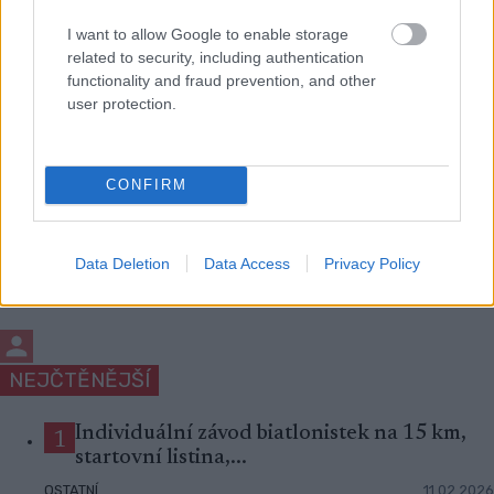
I want to allow Google to enable storage
related to security, including authentication
functionality and fraud prevention, and other
Fotografie: Manzoni/NordicFocus
user protection.
Přihlaste se k odběru našeho
newsletteru
CONFIRM
Upsat
Data Deletion
Data Access
Privacy Policy
NEJČTĚNĚJŠÍ
Individuální závod biatlonistek na 15 km,
1
startovní listina,...
OSTATNÍ
11.02.2026