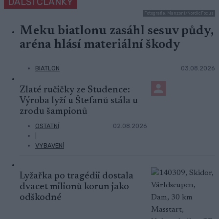
DALŠÍ ČLÁNKY
Fotografie: Manzoni/NordicFocus
Meku biatlonu zasáhl sesuv půdy,
aréna hlásí materiální škody
BIATLON
03.08.2026
Zlaté ručičky ze Studence:
Výroba lyží u Štefanů stála u
zrodu šampionů
OSTATNÍ
02.08.2026
|
VYBAVENÍ
Lyžařka po tragédii dostala
dvacet milionů korun jako
odškodné