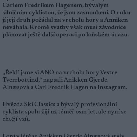
Carlem Fredrikem Hagenem, bývalým
silničním cyklistou, že jsou zasnoubeni. O ruku
jí její druh požádal na vrcholu hory a Anniken
neváhala. Kromě svatby však musí závodnice
plánovat ještě další operaci po loňském úrazu.
„Řekli jsme si ANO na vrcholu hory Vestre
Tverrbottind,“ napsali Anikken Gjerde
Alnæsová a Carl Fredrik Hagen na Instagram.
Hvězda Ski Classics a bývalý profesionální
cyklista spolu žijí už téměř osm let, ale nyní se
chtějí vzít.
Loni v létě se Anikken Gjerde Alnæsová stala