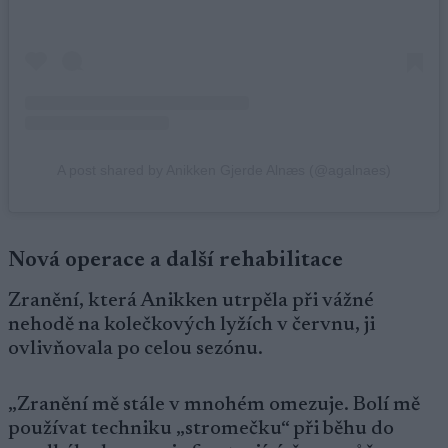
A post shared by Anikken Gjerde Alnæs (@agalnaes)
Nová operace a další rehabilitace
Zranění, která Anikken utrpěla při vážné
nehodě na kolečkových lyžích v červnu, ji
ovlivňovala po celou sezónu.
„Zranění mě stále v mnohém omezuje. Bolí mě
používat techniku „stromečku“ při běhu do