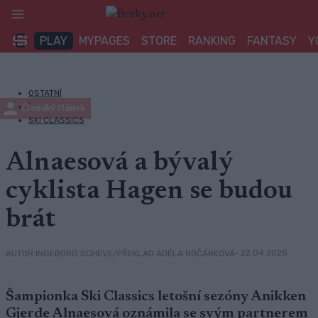
Přeskočit
na
PLAY
MYPAGES
STORE
RANKING
FANTASY
Y
obsah
OSTATNÍ
|
Členský článek
SKI CLASSICS
Alnaesová a bývalý
cyklista Hagen se budou
brát
• 22.04.2025
AUTOR INGEBORG SCHEVE/PŘEKLAD ADÉLA ROČÁRKOVÁ
Šampionka Ski Classics letošní sezóny Anikken
Gjerde Alnaesová oznámila se svým partnerem