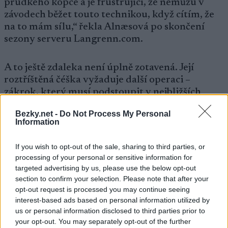
prudkého kopce a je frustrující, že nemůžu v
závodech běžet touto technikou, když cítím, že
na to mám sílu,“ řekla Alnæsová po skončení
sezony serveru Langrenn.com.
A to ještě zdaleka není úplně zotavená. Její
roztříštěná čéška vyžaduje další operaci –
zákrok, který musí podstoupit v nejbližších
týdnech.
Bezky.net -
Do Not Process My Personal
Information
„Nevím přesně, co to bude obnášet, ale musíme
do toho jít a trochu to vyčistit. Vyjmout šrouby a
If you wish to opt-out of the sale, sharing to third parties, or
destičky a tak. Uděláme nějaká vyšetření, a
processing of your personal or sensitive information for
targeted advertising by us, please use the below opt-out
jakmile skončí sezona, vyhodnotíme situaci a na
section to confirm your selection. Please note that after your
základě toho vytvoříme plán. Ale věřím, že
opt-out request is processed you may continue seeing
tentokrát nebude rehabilitace tak rozsáhlá, jako
interest-based ads based on personal information utilized by
byla po loňském zranění.“
us or personal information disclosed to third parties prior to
your opt-out. You may separately opt-out of the further