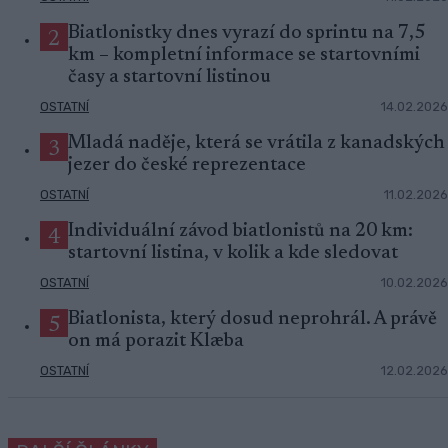
Biatlonistky dnes vyrazí do sprintu na 7,5
2
km – kompletní informace se startovními
časy a startovní listinou
OSTATNÍ
14.02.2026
Mladá naděje, která se vrátila z kanadských
3
jezer do české reprezentace
OSTATNÍ
11.02.2026
Individuální závod biatlonistů na 20 km:
4
startovní listina, v kolik a kde sledovat
OSTATNÍ
10.02.2026
Biatlonista, který dosud neprohrál. A právě
5
on má porazit Klæba
OSTATNÍ
12.02.2026