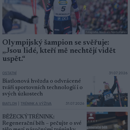
Fotografie: Nordnes/NordicFocus
Olympijský šampion se svěřuje:
,,Jsou lidé, kteří mě nechtějí vidět
uspět.“
OSTATNÍ
31.07.2026
Biatlonová hvězda o odvrácené
tváři sportovních technologií i o
svých úzkostech
BIATLON
|
TRÉNINK A VÝŽIVA
31.07.2026
BĚŽECKÝ TRÉNINK:
Regenerační běh – pečujte o své
tělo mezi náročnými tréninky