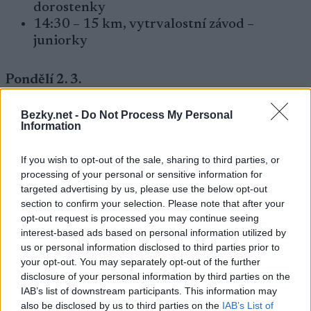
dorostenky
14:30 – 15 km, vytrvalostní závod –
juniorky
Pondělí 2. 3.
Bezky.net -
Do Not Process My Personal
11:00 – smíšené štafety – dorost
Information
14:45 – smíšené štafety – junioři/rky
If you wish to opt-out of the sale, sharing to third parties, or
Úterý 3. 3.
processing of your personal or sensitive information for
targeted advertising by us, please use the below opt-out
section to confirm your selection. Please note that after your
10:30 – 7,5 km, sprint – dorostenci
opt-out request is processed you may continue seeing
14:30 – 10 km, sprint – junioři
interest-based ads based on personal information utilized by
us or personal information disclosed to third parties prior to
your opt-out. You may separately opt-out of the further
Středa 4. 3.
disclosure of your personal information by third parties on the
IAB’s list of downstream participants. This information may
also be disclosed by us to third parties on the
IAB’s List of
10:30 – 6 km, sprint – dorostenky