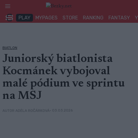
Přeskočit
na
PLAY
MYPAGES
STORE
RANKING
FANTASY
obsah
BIATLON
Juniorský biatlonista
Kocmánek vybojoval
malé pódium ve sprintu
na MSJ
• 03.03.2026
AUTOR ADÉLA ROČÁRKOVÁ