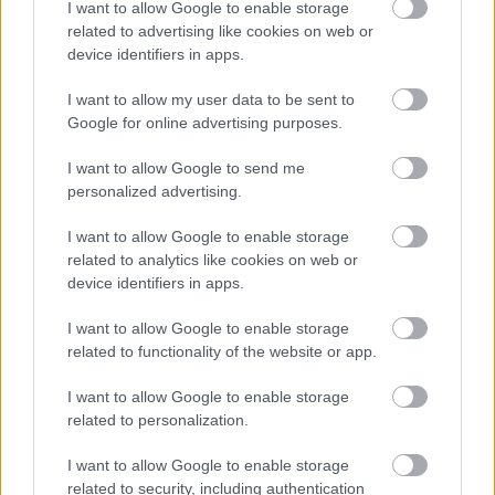
I want to allow Google to enable storage
related to advertising like cookies on web or
Neděle 8. 3.
device identifiers in apps.
I want to allow my user data to be sent to
14:30 – 4x 6 km, štafeta – juniorky
Google for online advertising purposes.
10:30 – 3x 6 km, štafeta – dorostenky
I want to allow Google to send me
personalized advertising.
Členství na bezky.net
I want to allow Google to enable storage
related to analytics like cookies on web or
Členství na bezky.net umožňuje, abyste se stali
device identifiers in apps.
součástí přední světové lyžařské komunity s
exkluzivními výhodami. A také navíc s
I want to allow Google to enable storage
neomezeným přístupem k článkům na
related to functionality of the website or app.
bezky.net
a ostatních sesterských webech
I want to allow Google to enable storage
langd.se, langrenn.com, maastohiihto.com,
related to personalization.
proxcskiing.com, SC Play a SC MyPages.
I want to allow Google to enable storage
related to security, including authentication
Exkluzivní nabídky a výhody