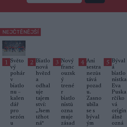
NEJČTĚNĚJŠÍ
Světo
Biatlo
Nový
Ani
Býval
1
2
3
4
5
vý
nová
franc
sestra
á
pohár
hvězd
ouzsk
nezůs
biatlo
v
a
ý
tává
nistka
biatlo
odhal
trené
pozad
Eva
nu –
uje
r
u.
Puska
kalen
tajem
biatlo
Zasno
rčíko
dář
ství:
nistů
ubila
vá
pro
„Jsem
ozna
se s
origin
sezón
těhot
muje
býval
álně
u
ná“
zásad
ým
ozná