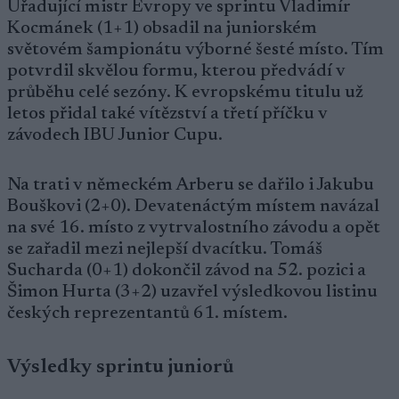
Úřadující mistr Evropy ve sprintu Vladimír
Kocmánek (1+1) obsadil na juniorském
světovém šampionátu výborné šesté místo. Tím
potvrdil skvělou formu, kterou předvádí v
průběhu celé sezóny. K evropskému titulu už
letos přidal také vítězství a třetí příčku v
závodech IBU Junior Cupu.
Na trati v německém Arberu se dařilo i Jakubu
Bouškovi (2+0). Devatenáctým místem navázal
na své 16. místo z vytrvalostního závodu a opět
se zařadil mezi nejlepší dvacítku. Tomáš
Sucharda (0+1) dokončil závod na 52. pozici a
Šimon Hurta (3+2) uzavřel výsledkovou listinu
českých reprezentantů 61. místem.
Výsledky sprintu juniorů