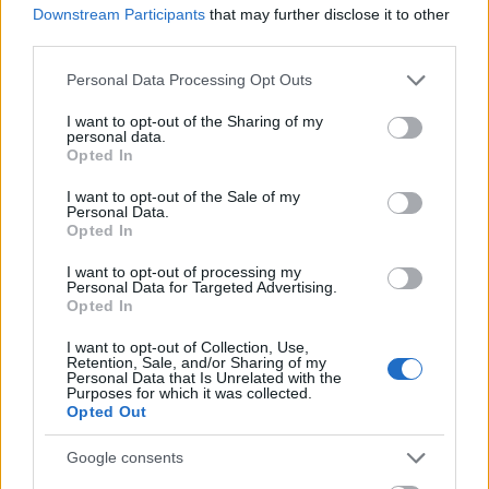
Downstream Participants
that may further disclose it to other
14:30 – 7,5 km, sprint – juniorky
third parties.
Please note that this website/app uses one or more Google
Pátek 6. 3.
Personal Data Processing Opt Outs
services and may gather and store information including but
not limited to your visit or usage behaviour. You may click to
I want to opt-out of the Sharing of my
personal data.
10:30 – 12 km, hromadný závod „60“ –
grant or deny consent to Google and its third-party tags to
Opted In
use your data for below specified purposes in below Google
junioři
consent section.
11:30 – 9 km, hromadný závod „60“ –
I want to opt-out of the Sale of my
Personal Data.
juniorky
Opted In
14:40 – 12 km, hromadný závod „60“ –
I want to opt-out of processing my
dorostenci
Personal Data for Targeted Advertising.
15:40 – 12 km, hromadný závod „60“ –
Opted In
dorostenky
I want to opt-out of Collection, Use,
Retention, Sale, and/or Sharing of my
Personal Data that Is Unrelated with the
Sobota 7. 3.
Purposes for which it was collected.
Opted Out
11:00 – 3x 7,5 km, štafeta – dorostenci
Google consents
14:30 – 4x 7,5 km, štafeta – junioři