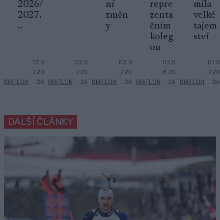
2026/
ní
repre
mila
2027.
změn
zenta
velké
..
y
čním
tajem
koleg
ství
ou
13.0
22.0
03.0
03.0
07.0
7.20
7.20
7.20
8.20
7.20
BIATLON
26
BIATLON
26
BIATLON
26
BIATLON
26
BIATLON
26
DALŠÍ ČLÁNKY