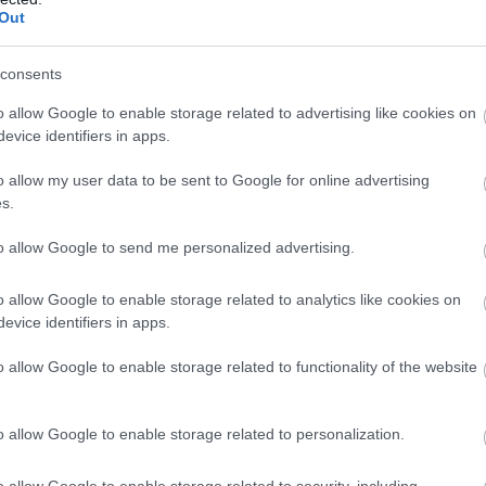
entačního týmu v biatlonu a počítá s tím, že bude
Out
ne. Přesto má čtyřiadvacetiletý závodník na nadchá
consents
o allow Google to enable storage related to advertising like cookies on
oháru a případně také na mistrovství světa v Otepä
evice identifiers in apps.
razně zaostává: ,,Pokud zvládnu střelbu, budu mít š
o allow my user data to be sent to Google for online advertising
s.
ezajistil, a to ani s místem v elitním reprezenta
to allow Google to send me personalized advertising.
r schválil nová pravidla omezující počet závodníků
o allow Google to enable storage related to analytics like cookies on
to pravidla dopadají na norské závodníky, kteří vy
evice identifiers in apps.
o allow Google to enable storage related to functionality of the website
dominantní národy
o allow Google to enable storage related to personalization.
o allow Google to enable storage related to security, including