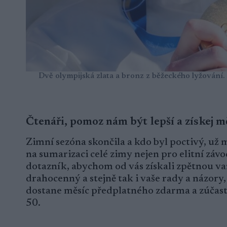
Dvě olympijská zlata a bronz z běžeckého lyžování. 
Čtenáři, pomoz nám být lepší a získej m
Zimní sezóna skončila a kdo byl poctivý, už má
na sumarizaci celé zimy nejen pro elitní závod
dotazník, abychom od vás získali zpětnou vazb
drahocenný a stejně tak i vaše rady a názory,
dostane měsíc předplatného zdarma a zúčastní
50.