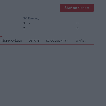
Staň se členem
SC Ranking
1
-
0
2
-
0
TRÉNINK A VÝŽIVA
OSTATNÍ
SC COMMUNITY
O NÁS