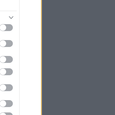
zející
ä – a to i
anci
čním týmu.
, které
nikají v