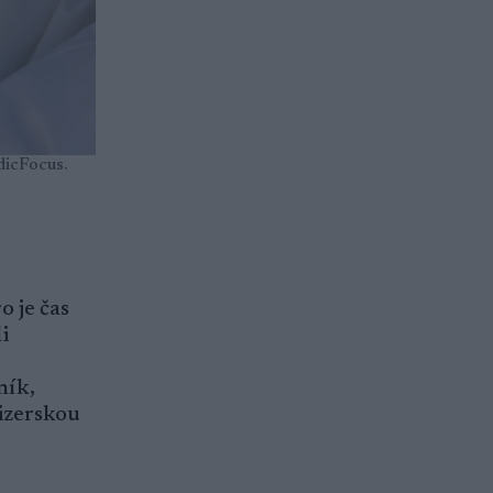
dicFocus.
o je čas
i
ník,
Jizerskou