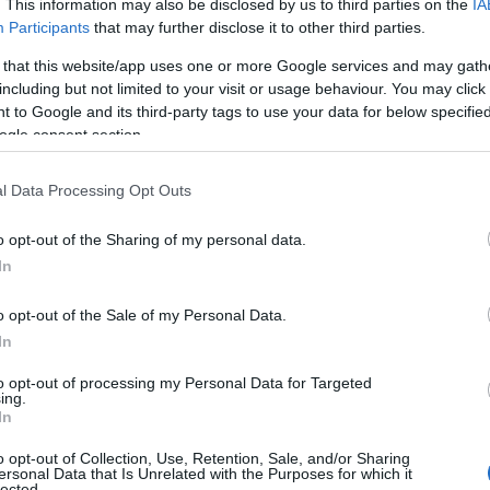
. This information may also be disclosed by us to third parties on the
IA
Participants
that may further disclose it to other third parties.
 that this website/app uses one or more Google services and may gath
 stránka věci hraje velkou roli a v tomto ohledu v
including but not limited to your visit or usage behaviour. You may click 
ezinárodní lyžařské a snowboardové federace (FIS):
 to Google and its third-party tags to use your data for below specifi
běžeckým lyžováním,“ říká.
ogle consent section.
ě větší mezinárodní publikum. Hedegart zdůrazňuj
l Data Processing Opt Outs
 prezentaci i prezentaci partnerů: ,,Skvělé na biatlo
ém lyžování. Tam máte jedno místo, kde můžete in
o opt-out of the Sharing of my personal data.
sedmkrát větší šance, že ukážete své sponzory – a t
In
snadnilo,“ říká Hedegart.
o opt-out of the Sale of my Personal Data.
In
jištěno, včetně velkého soukromého hlavního sponz
aké hlavním sponzorem Norské biatlonové federace.
to opt-out of processing my Personal Data for Targeted
ing.
In
o opt-out of Collection, Use, Retention, Sale, and/or Sharing
ersonal Data that Is Unrelated with the Purposes for which it
lected.