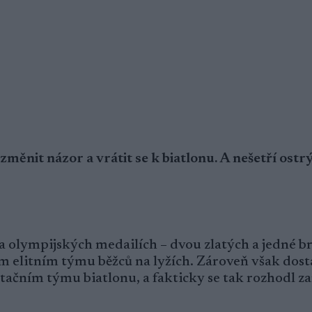
měnit názor a vrátit se k biatlonu. A nešetří ostr
a olympijských medailích – dvou zlatých a jedné b
m elitním týmu běžců na lyžích. Zároveň však dost
tačním týmu biatlonu, a fakticky se tak rozhodl z