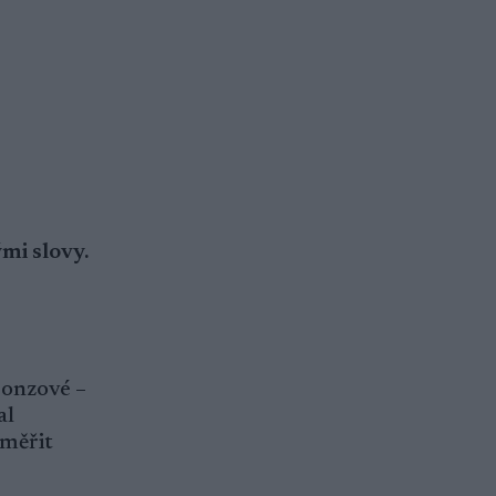
ými slovy.
ronzové –
al
aměřit