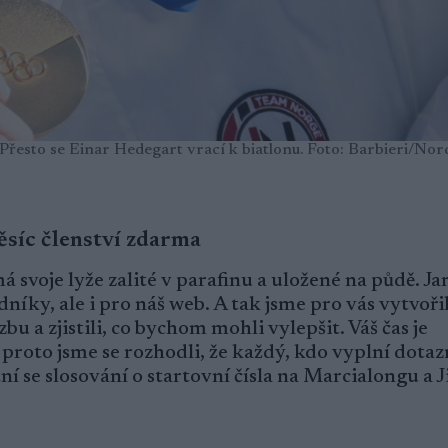
Přesto se Einar Hedegart vrací k biatlonu. Foto: Barbieri/Nor
ěsíc členství zdarma
 svoje lyže zalité v parafinu a uložené na půdě. Jar
níky, ale i pro náš web. A tak jsme pro vás vytvořil
u a zjistili, co bychom mohli vylepšit. Váš čas je
 proto jsme se rozhodli, že každý, kdo vyplní dotaz
 se slosování o startovní čísla na Marcialongu a 