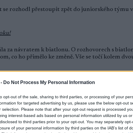
t se rozhodl přestoupit zpět do juniorského týmu v
roku!
ála za návratem k biatlonu. O rozhovorech s biatl
, co ho přimělo ke změně. Vše se točí kolem dvou
 -
Do Not Process My Personal Information
edegart zdůrazňoval opakovaně – jak v průběhu zimy
běhu na lyžích. Právě na to ho upozornil Ole Ein
to opt-out of the sale, sharing to third parties, or processing of your per
formation for targeted advertising by us, please use the below opt-out s
r selection. Please note that after your opt-out request is processed y
eing interest-based ads based on personal information utilized by us or
než běžecké lyžování,“ říká v rozhovoru pro
Nettav
disclosed to third parties prior to your opt-out. You may separately opt-
losure of your personal information by third parties on the IAB’s list of