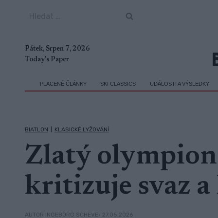
Přeskočit
Vyhledávání
na
obsah
Pátek, Srpen 7, 2026
Today's Paper
PLACENÉ ČLÁNKY
SKI CLASSICS
UDÁLOSTI A VÝSLEDKY
BIATLON
|
KLASICKÉ LYŽOVÁNÍ
Zlatý olympion
kritizuje svaz a
• 27.05.2026
AUTOR INGEBORG SCHEVE