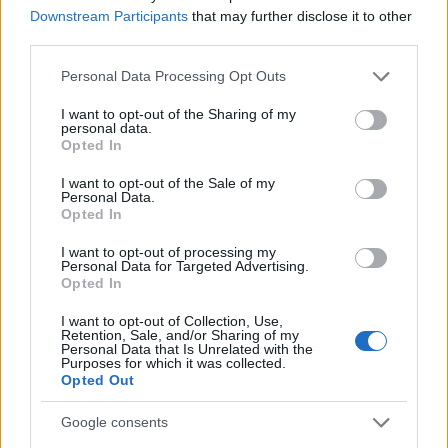
přesouvat na Jizerskou 50, kde má všech sedm
Downstream Participants
that may further disclose it to other
závodníků, kteří se postaví na start, velké
third parties.
ambice. Na severu Čech budou barvy VFCT hájit
Please note that this website/app uses one or more Google
Jiří Ročárek, Fabián Štoček, Pavel Ondrášek a
Personal Data Processing Opt Outs
services and may gather and store information including but
Jakub Pšenička. Za ženy pojede nově i Finka
not limited to your visit or usage behaviour. You may click to
I want to opt-out of the Sharing of my
Noora Kivikko a Karolína Bícová se postaví na
personal data.
grant or deny consent to Google and its third-party tags to
Opted In
start Jizerské 25 a Bedřichovské 30.
use your data for below specified purposes in below Google
consent section.
I want to opt-out of the Sale of my
Personal Data.
[*
Opted In
https://farm5.staticflickr.com/4619/25408981
I want to opt-out of processing my
197_463aa2b22c_z.jpg *]
Personal Data for Targeted Advertising.
Opted In
I want to opt-out of Collection, Use,
Retention, Sale, and/or Sharing of my
Personal Data that Is Unrelated with the
Purposes for which it was collected.
Opted Out
Přihlaste se k odběru našeho
newsletteru
Google consents