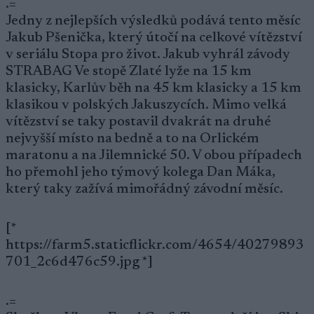
.=
Jedny z nejlepších výsledků podává tento měsíc
Jakub Pšenička, který útočí na celkové vítězství
v seriálu Stopa pro život. Jakub vyhrál závody
STRABAG Ve stopě Zlaté lyže na 15 km
klasicky, Karlův běh na 45 km klasicky a 15 km
klasikou v polských Jakuszycích. Mimo velká
vítězství se taky postavil dvakrát na druhé
nejvyšší místo na bedně a to na Orlickém
maratonu a na Jilemnické 50. V obou případech
ho přemohl jeho týmový kolega Dan Máka,
který taky zažívá mimořádný závodní měsíc.
[*
https://farm5.staticflickr.com/4654/40279893
701_2c6d476c59.jpg *]
.=