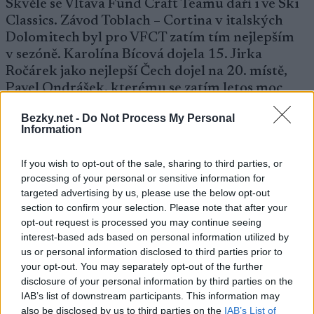
Skvěle se Vltava Fund Craft Teamu daří i ve Ski
Classics. Závod Toblach – Cortina v italských
Dolomitech byl pro VFCT zatím tím nejlepším
v sezóně. Karolína Bícová dojela 15. Jirka
Ročárek jako nejlepší Čech dojel na 20. místě,
Pavel Ondrášek, kterému se zatím letos moc
nedařilo, dojel na krásném 28. Místě a Fabián
Bezky.net -
Do Not Process My Personal
Štoček se umístil na 36. místě. Všichni čtyři
Information
závodníci si tak zlepšili svá letošní maxima ve
Ski Classics. A aby toho nebylo málo, v soutěži
If you wish to opt-out of the sale, sharing to third parties, or
týmu se VFCT posunul na vytoužené 10. místo.
processing of your personal or sensitive information for
targeted advertising by us, please use the below opt-out
section to confirm your selection. Please note that after your
[*
opt-out request is processed you may continue seeing
https://farm5.staticflickr.com/4722/39568973
interest-based ads based on personal information utilized by
544_371a841b71_z.jpg *]
us or personal information disclosed to third parties prior to
your opt-out. You may separately opt-out of the further
disclosure of your personal information by third parties on the
.=
IAB’s list of downstream participants. This information may
V nadcházejícím víkendu se většina týmu bude
also be disclosed by us to third parties on the
IAB’s List of