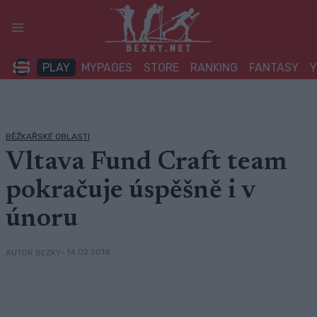
Přeskočit
na
obsah
PLAY
MYPAGES
STORE
RANKING
FANTASY
BĚŽKAŘSKÉ OBLASTI
Vltava Fund Craft team
pokračuje úspěšně i v
únoru
• 14.02.2018
AUTOR BEZKY