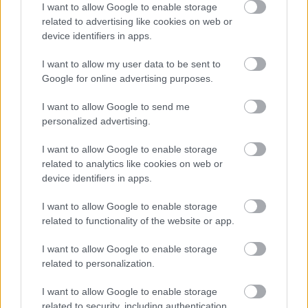
I want to allow Google to enable storage
related to advertising like cookies on web or
Upsat
device identifiers in apps.
I want to allow my user data to be sent to
Google for online advertising purposes.
NEJČTĚNĚJŠÍ
I want to allow Google to send me
personalized advertising.
I want to allow Google to enable storage
related to analytics like cookies on web or
Aktuá
Přehl
Passo
Nejle
Jakus
device identifiers in apps.
1
2
3
4
5
lní
ed
Lavaz
pších
zyce –
stav
tras
è –
5
aktuá
I want to allow Google to enable storage
related to functionality of the website or app.
běžec
na
italsk
míst,
lní
kých
koleč
ý ráj
kam
repor
I want to allow Google to enable storage
stop –
kové
pro
vyrazi
t
related to personalization.
rozce
lyže
milov
t na
stník.
po
níky
letní
I want to allow Google to enable storage
..
celé
úzkýc
soustř
related to security, including authentication