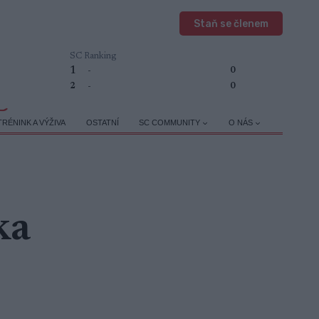
Staň se členem
SC Ranking
1
-
0
2
-
0
TRÉNINK A VÝŽIVA
OSTATNÍ
SC COMMUNITY
O NÁS
ka