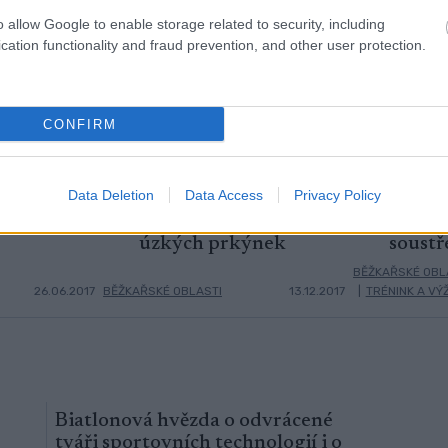
o allow Google to enable storage related to security, including
cation functionality and fraud prevention, and other user protection.
CONFIRM
Data Deletion
Data Access
Privacy Policy
 na
Passo Lavazè – italský
Nejlep
3
4
že po celé
ráj pro milovníky
vyrazi
úzkých prkýnek
soustř
BĚŽKAŘSKÉ OBL
26.06.2017
BĚŽKAŘSKÉ OBLASTI
13.12.2017
|
TRÉNINK A VÝ
Biatlonová hvězda o odvrácené
tváři sportovních technologií i o