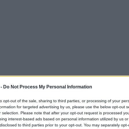
kazujícím na logo Jizerské 50 již stojí nad bedři
 -
Do Not Process My Personal Information
etrů od startu závodu. Jeho stavbu financovala Na
u této slavné akce.
to opt-out of the sale, sharing to third parties, or processing of your per
formation for targeted advertising by us, please use the below opt-out s
r selection. Please note that after your opt-out request is processed y
eing interest-based ads based on personal information utilized by us or
disclosed to third parties prior to your opt-out. You may separately opt-