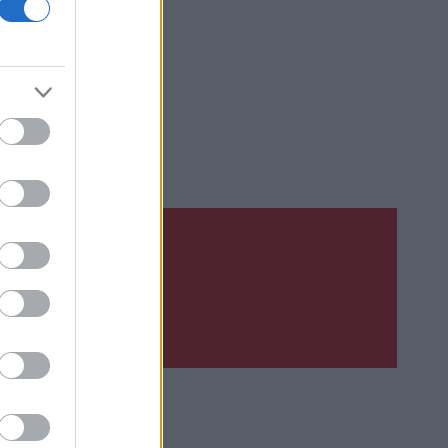
nu
Upsat