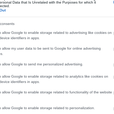
ersonal Data that Is Unrelated with the Purposes for which it
lected.
Out
2021. Registrace jsou v plném proudu, již nyní je
 září je navíc možnost přihlásit se za nejnižší ce
consents
o allow Google to enable storage related to advertising like cookies on
evice identifiers in apps.
o allow my user data to be sent to Google for online advertising
s.
to allow Google to send me personalized advertising.
ho newsletteru
o allow Google to enable storage related to analytics like cookies on
evice identifiers in apps.
o allow Google to enable storage related to functionality of the website
o allow Google to enable storage related to personalization.