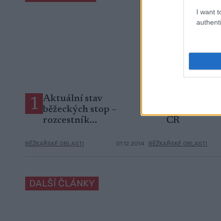
I want t
authenti
Aktuální stav
Přehled tras
1
2
běžeckých stop –
kolečkové ly
rozcestník...
ČR
BĚŽKAŘSKÉ OBLASTI
01.12.2014
BĚŽKAŘSKÉ OBLASTI
DALŠÍ ČLÁNKY