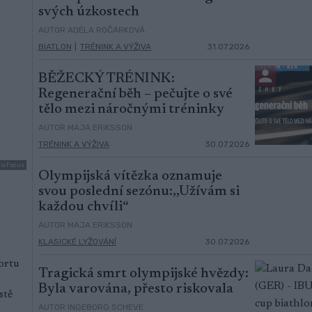
svých úzkostech
AUTOR ADÉLA ROČÁRKOVÁ
BIATLON
|
TRÉNINK A VÝŽIVA
31.07.2026
BĚŽECKÝ TRÉNINK:
Regenerační běh – pečujte o své
tělo mezi náročnými tréninky
AUTOR MAJA ERIKSSON
TRÉNINK A VÝŽIVA
30.07.2026
dicFocus
Olympijská vítězka oznamuje
svou poslední sezónu:,,Užívám si
každou chvíli“
AUTOR MAJA ERIKSSON
KLASICKÉ LYŽOVÁNÍ
30.07.2026
ortu
Tragická smrt olympijské hvězdy:
Byla varována, přesto riskovala
stě
AUTOR INGEBORG SCHEVE