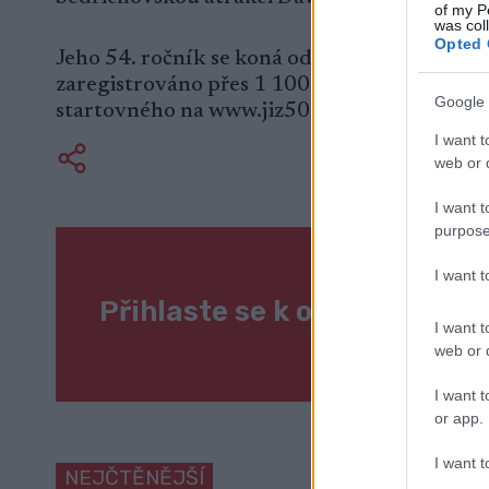
of my P
was col
Opted 
Jeho 54. ročník se koná od 12. do 14. února 
zaregistrováno přes 1 100 závodníků. Do konce
Google 
startovného na www.jiz50.cz.
I want t
web or d
I want t
purpose
I want 
Přihlaste se k odběru naše
I want t
web or d
I want t
or app.
I want t
NEJČTĚNĚJŠÍ