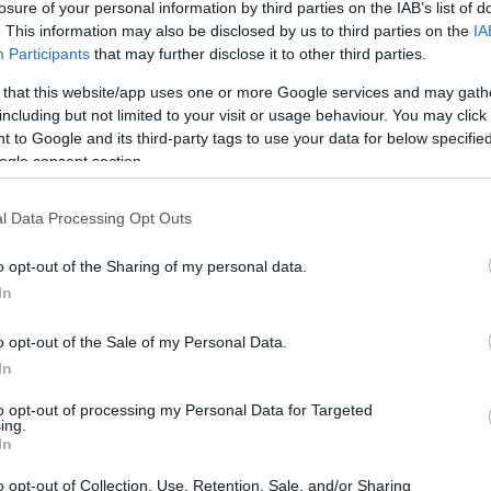
losure of your personal information by third parties on the IAB’s list of
k vybudování hřiště. Nadace ČEZ totiž každý jejic
. This information may also be disclosed by us to third parties on the
IA
ictvím naší mobilní aplikace EPP – Pomáhej pohyb
Participants
that may further disclose it to other third parties.
e ČEZ. Celkem se díky této aktivitě vybralo 209 3
 that this website/app uses one or more Google services and may gath
including but not limited to your visit or usage behaviour. You may click 
se přišel podívat na bedřichovský stadion, mohl ro
 to Google and its third-party tags to use your data for below specifi
ny ČEZ. Tam na ně čekal speciálně upravený běžk
ogle consent section.
ku 270 154 Kč. „Na trenažéru bylo ujeto 515 jízd 
dodává k zapojení ředitelka Nadace ČEZ.
l Data Processing Opt Outs
o opt-out of the Sharing of my personal data.
ichov zrealizovat stavbu multifunkční prolézačky
In
rské 50 funguje jako dětské hřiště. „Zatím ji tu m
médií zprávu nedávali, zájem o ni je obrovský. Denně
o opt-out of the Sale of my Personal Data.
sta obce v srdci Jizerských hor Petr Holub.
In
ou reklamou také pro organizátory populárního zá
to opt-out of processing my Personal Data for Targeted
ing.
našla své smysluplné uplatnění, pomohla v daném r
In
 To se v tomto případě stoprocentně povedlo,“ chválí
o opt-out of Collection, Use, Retention, Sale, and/or Sharing
izátory závodu.