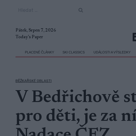
Přeskočit
Vyhledávání
na
obsah
Pátek, Srpen 7, 2026
Today's Paper
PLACENÉ ČLÁNKY
SKI CLASSICS
UDÁLOSTI A VÝSLEDKY
BĚŽKAŘSKÉ OBLASTI
V Bedřichově st
pro děti, je za n
Nadace ČEZ