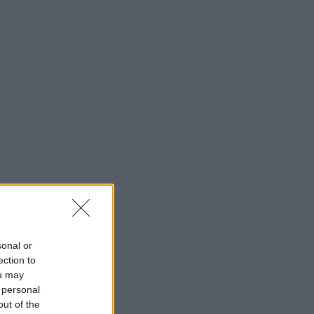
chovským
dace ČEZ
sonal or
ection to
ou may
 personal
out of the