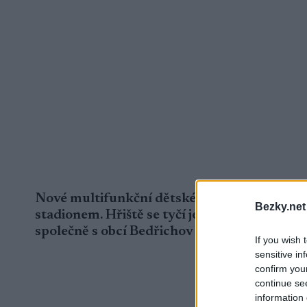
Nové multifunkční dětské hřiště ve tvaru od
Bezky.net
stadionem. Hřiště se tyčí jen pár desítek m
společně s obcí Bedřichov v rámci 53. ročník
If you wish 
sensitive in
confirm you
continue se
information 