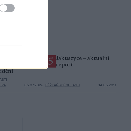
ších 5 míst, kam
Jakuszyce – aktuální
5
t na letní
report
edění
ASTI
ŽIVA
05.07.2026
BĚŽKAŘSKÉ OBLASTI
14.03.2011