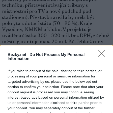
techniku, přistavění stávající tribuny s
místnostmi pro TV a nový podchod pod
stadionem). Přestavba areálu by měla být
pokryta z dotací státu (70 – 90 %), Kraje
Vysočiny, NMNM a klubu. V projektu je
uváděna částka 300 – 320 mil. bez DPH, z čehož
město garantuje max. 20 mil. Kč. Jelikož ceny
některých materiálů za poslední rok výrazně
stouply, můžeme počítat, že tento odhad nemusí
Bezky.net -
Do Not Process My Personal
Information
být finální částkou.
If you wish to opt-out of the sale, sharing to third parties, or
Podle vedení klubu je modernizace důležitá, aby
processing of your personal or sensitive information for
se Arena udržela mezi top středisky, ale italská
targeted advertising by us, please use the below opt-out
Anterselva a slovinská Pokljuka jsou daleko
section to confirm your selection. Please note that after your
skromnější na výstavbu, a přesto se tam konala
opt-out request is processed you may continue seeing
interest-based ads based on personal information utilized by
poslední dvě MS v biatlonu a patří mezi stálé
us or personal information disclosed to third parties prior to
pořadatele SP. U řady dalších slavných středisek,
your opt-out. You may separately opt-out of the further
nejen biatlonových, byste ani při pohledu na