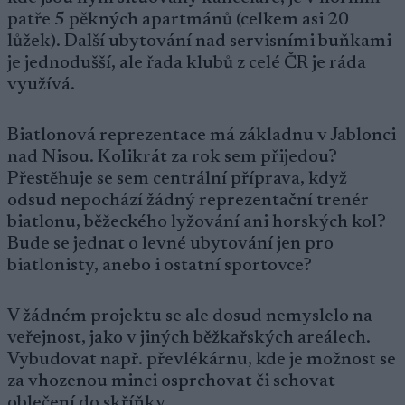
patře 5 pěkných apartmánů (celkem asi 20
lůžek). Další ubytování nad servisními buňkami
je jednodušší, ale řada klubů z celé ČR je ráda
využívá.
Biatlonová reprezentace má základnu v Jablonci
nad Nisou. Kolikrát za rok sem přijedou?
Přestěhuje se sem centrální příprava, když
odsud nepochází žádný reprezentační trenér
biatlonu, běžeckého lyžování ani horských kol?
Bude se jednat o levné ubytování jen pro
biatlonisty, anebo i ostatní sportovce?
V žádném projektu se ale dosud nemyslelo na
veřejnost, jako v jiných běžkařských areálech.
Vybudovat např. převlékárnu, kde je možnost se
za vhozenou minci osprchovat či schovat
oblečení do skříňky.