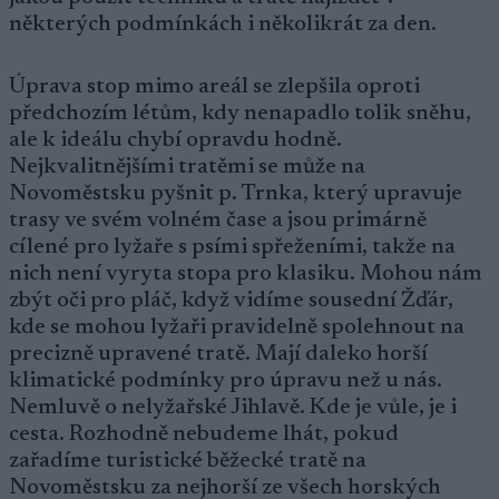
některých podmínkách i několikrát za den.
Úprava stop mimo areál se zlepšila oproti
předchozím létům, kdy nenapadlo tolik sněhu,
ale k ideálu chybí opravdu hodně.
Nejkvalitnějšími tratěmi se může na
Novoměstsku pyšnit p. Trnka, který upravuje
trasy ve svém volném čase a jsou primárně
cílené pro lyžaře s psími spřeženími, takže na
nich není vyryta stopa pro klasiku. Mohou nám
zbýt oči pro pláč, když vidíme sousední Žďár,
kde se mohou lyžaři pravidelně spolehnout na
precizně upravené tratě. Mají daleko horší
klimatické podmínky pro úpravu než u nás.
Nemluvě o nelyžařské Jihlavě. Kde je vůle, je i
cesta. Rozhodně nebudeme lhát, pokud
zařadíme turistické běžecké tratě na
Novoměstsku za nejhorší ze všech horských