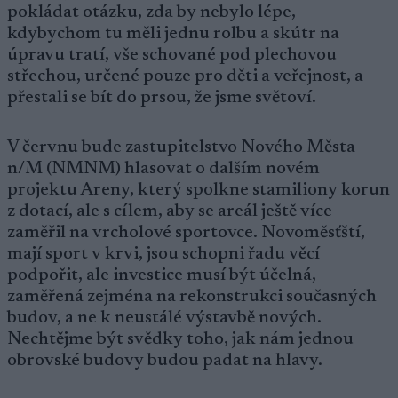
pokládat otázku, zda by nebylo lépe,
kdybychom tu měli jednu rolbu a skútr na
úpravu tratí, vše schované pod plechovou
střechou, určené pouze pro děti a veřejnost, a
přestali se bít do prsou, že jsme světoví.
V červnu bude zastupitelstvo Nového Města
n/M (NMNM) hlasovat o dalším novém
projektu Areny, který spolkne stamiliony korun
z dotací, ale s cílem, aby se areál ještě více
zaměřil na vrcholové sportovce. Novoměsťští,
mají sport v krvi, jsou schopni řadu věcí
podpořit, ale investice musí být účelná,
zaměřená zejména na rekonstrukci současných
budov, a ne k neustálé výstavbě nových.
Nechtějme být svědky toho, jak nám jednou
obrovské budovy budou padat na hlavy.