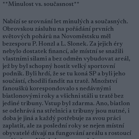
**Minulost vs. současnost**
Nabízí se srovnání let minulých a současných.
Obrovskou zásluhu na pořádání prvních
světových pohárů na Novoměstsku měl
bezesporu P. Honzl a L. Slonek. Za jejich éry
nebylo dostatek financí, ale místní se snažili
vlastními silami a bez odměn vybudovat areál,
jež by byl schopný hostit velký sportovní
podnik. Byli hrdí, že se tu koná SP a byli jeho
součástí, chodili fandit na tratě. Množství
fanoušků korespondovalo s nedávnými
biatlonovými roky a všichni stáli u tratě bez
jediné tribuny. Vstup byl zdarma. Ano, biatlon
se odehrává na střelnici a tribuny jsou nutné, i
doba je jiná a každý potřebuje za svou práci
zaplatit, ale za poslední roky se nejen místní
obyvatelé dívají na fungování areálu s rostoucí