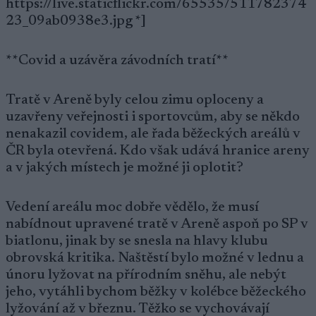
https://live.staticflickr.com/65535/511782374
23_09ab0938e3.jpg *]
**Covid a uzávěra závodních tratí**
Tratě v Areně byly celou zimu oploceny a
uzavřeny veřejnosti i sportovcům, aby se někdo
nenakazil covidem, ale řada běžeckých areálů v
ČR byla otevřená. Kdo však udává hranice areny
a v jakých místech je možné ji oplotit?
Vedení areálu moc dobře vědělo, že musí
nabídnout upravené tratě v Areně aspoň po SP v
biatlonu, jinak by se snesla na hlavy klubu
obrovská kritika. Naštěstí bylo možné v lednu a
únoru lyžovat na přírodním sněhu, ale nebýt
jeho, vytáhli bychom běžky v kolébce běžeckého
lyžování až v březnu. Těžko se vychovávají