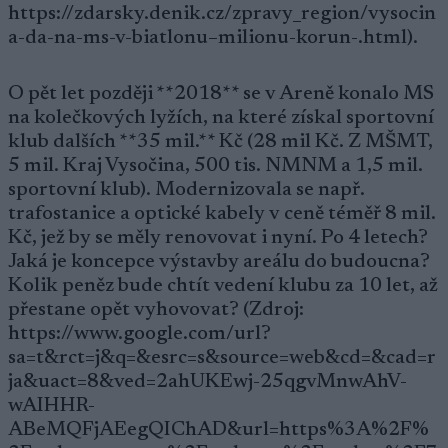
https://zdarsky.denik.cz/zpravy_region/vysocin
a-da-na-ms-v-biatlonu–milionu-korun-.html).
O pět let později **2018** se v Areně konalo MS
na kolečkových lyžích, na které získal sportovní
klub dalších **35 mil.** Kč (28 mil Kč. Z MŠMT,
5 mil. Kraj Vysočina, 500 tis. NMNM a 1,5 mil.
sportovní klub). Modernizovala se např.
trafostanice a optické kabely v ceně téměř 8 mil.
Kč, jež by se měly renovovat i nyní. Po 4 letech?
Jaká je koncepce výstavby areálu do budoucna?
Kolik peněz bude chtít vedení klubu za 10 let, až
přestane opět vyhovovat? (Zdroj:
https://www.google.com/url?
sa=t&rct=j&q=&esrc=s&source=web&cd=&cad=r
ja&uact=8&ved=2ahUKEwj-25qgvMnwAhV-
wAIHHR-
ABeMQFjAEegQIChAD&url=https%3A%2F%