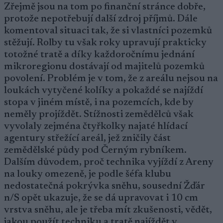
Zřejmě jsou na tom po finanční stránce dobře,
protože nepotřebují další zdroj příjmů. Dále
komentoval situaci tak, že si vlastníci pozemků
stěžují. Rolby tu však roky upravují prakticky
totožné tratě a díky každoročnímu jednání
mikroregionu dostávají od majitelů pozemků
povolení. Problém je v tom, že z areálu nejsou na
loukách vytyčené kolíky a pokaždé se najíždí
stopa v jiném místě, i na pozemcích, kde by
neměly projíždět. Stížnosti zemědělců však
vyvolaly zejména čtyřkolky najaté hlídací
agentury střežící areál, jež zničily část
zemědělské půdy pod Černým rybníkem.
Dalším důvodem, proč technika vyjíždí z Areny
na louky omezeně, je podle šéfa klubu
nedostatečná pokrývka sněhu, sousední Žďár
n/S opět ukazuje, že se dá upravovat i 10 cm
vrstva sněhu, ale je třeba mít zkušenosti, vědět,
jakou použít techniku a tratě najíždět v