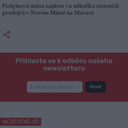
Podpisová místa najdete i u několika místních
prodejců v Novém Městě na Moravě
Přihlaste se k odběru našeho
newsletteru
Upsat
NEJČTĚNĚJŠÍ