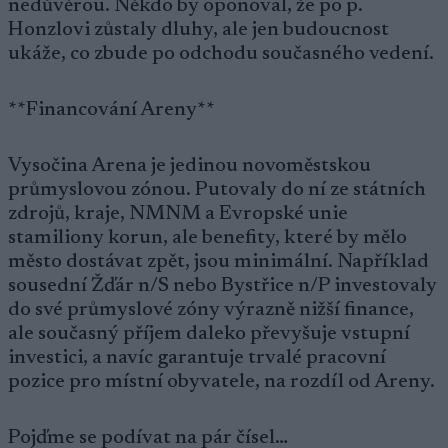
nedůvěrou. Někdo by oponoval, že po p.
Honzlovi zůstaly dluhy, ale jen budoucnost
ukáže, co zbude po odchodu současného vedení.
**Financování Areny**
Vysočina Arena je jedinou novoměstskou
průmyslovou zónou. Putovaly do ní ze státních
zdrojů, kraje, NMNM a Evropské unie
stamiliony korun, ale benefity, které by mělo
město dostávat zpět, jsou minimální. Například
sousední Žďár n/S nebo Bystřice n/P investovaly
do své průmyslové zóny výrazně nižší finance,
ale současný příjem daleko převyšuje vstupní
investici, a navíc garantuje trvalé pracovní
pozice pro místní obyvatele, na rozdíl od Areny.
Pojďme se podívat na pár čísel…