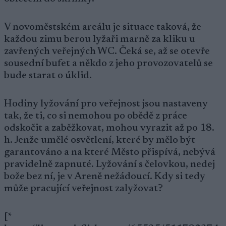
V novoměstském areálu je situace taková, že
každou zimu berou lyžaři marně za kliku u
zavřených veřejných WC. Čeká se, až se otevře
sousední bufet a někdo z jeho provozovatelů se
bude starat o úklid.
Hodiny lyžování pro veřejnost jsou nastaveny
tak, že ti, co si nemohou po obědě z práce
odskočit a zaběžkovat, mohou vyrazit až po 18.
h. Jenže umělé osvětlení, které by mělo být
garantováno a na které Město přispívá, nebývá
pravidelně zapnuté. Lyžování s čelovkou, nedej
bože bez ní, je v Areně nežádoucí. Kdy si tedy
může pracující veřejnost zalyžovat?
[*