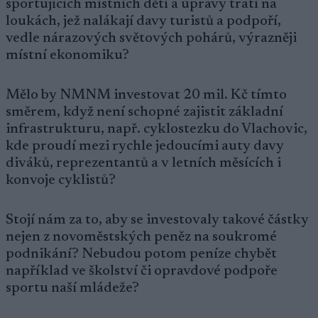
sportujících místních dětí a úpravy tratí na
loukách, jež nalákají davy turistů a podpoří,
vedle nárazových světových pohárů, výrazněji
místní ekonomiku?
Mělo by NMNM investovat 20 mil. Kč tímto
směrem, když není schopné zajistit základní
infrastrukturu, např. cyklostezku do Vlachovic,
kde proudí mezi rychle jedoucími auty davy
diváků, reprezentantů a v letních měsících i
konvoje cyklistů?
Stojí nám za to, aby se investovaly takové částky
nejen z novoměstských peněz na soukromé
podnikání? Nebudou potom peníze chybět
například ve školství či opravdové podpoře
sportu naší mládeže?