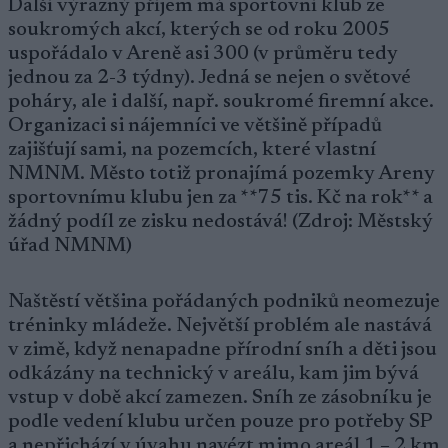
Další výrazný příjem má sportovní klub ze
soukromých akcí, kterých se od roku 2005
uspořádalo v Areně asi 300 (v průměru tedy
jednou za 2-3 týdny). Jedná se nejen o světové
poháry, ale i další, např. soukromé firemní akce.
Organizaci si nájemníci ve většině případů
zajišťují sami, na pozemcích, které vlastní
NMNM. Město totiž pronajímá pozemky Areny
sportovnímu klubu jen za **75 tis. Kč na rok** a
žádný podíl ze zisku nedostává! (Zdroj: Městský
úřad NMNM)
Naštěstí většina pořádaných podniků neomezuje
tréninky mládeže. Největší problém ale nastává
v zimě, když nenapadne přírodní sníh a děti jsou
odkázány na technický v areálu, kam jim bývá
vstup v době akcí zamezen. Sníh ze zásobníku je
podle vedení klubu určen pouze pro potřeby SP
a nepřichází v úvahu navézt mimo areál 1 – 2 km