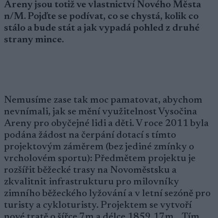
Areny jsou totiž ve vlastnictví Nového Města
n/M. Pojďte se podívat, co se chystá, kolik co
stálo a bude stát a jak vypadá pohled z druhé
strany mince.
Nemusíme zase tak moc pamatovat, abychom
nevnímali, jak se mění využitelnost Vysočina
Areny pro obyčejné lidi a děti. V roce 2011 byla
podána žádost na čerpání dotací s tímto
projektovým záměrem (bez jediné zmínky o
vrcholovém sportu): Předmětem projektu je
rozšířit běžecké trasy na Novoměstsku a
zkvalitnit infrastrukturu pro milovníky
zimního běžeckého lyžování a v letní sezóně pro
turisty a cykloturisty. Projektem se vytvoří
nové tratě o šířce 7m a délce 1859,17m… Tím