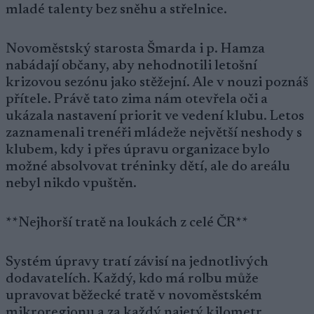
mladé talenty bez sněhu a střelnice.
Novoměstský starosta Šmarda i p. Hamza
nabádají občany, aby nehodnotili letošní
krizovou sezónu jako stěžejní. Ale v nouzi poznáš
přítele. Právě tato zima nám otevřela oči a
ukázala nastavení priorit ve vedení klubu. Letos
zaznamenali trenéři mládeže největší neshody s
klubem, kdy i přes úpravu organizace bylo
možné absolvovat tréninky dětí, ale do areálu
nebyl nikdo vpuštěn.
**Nejhorší tratě na loukách z celé ČR**
Systém úpravy tratí závisí na jednotlivých
dodavatelích. Každý, kdo má rolbu může
upravovat běžecké tratě v novoměstském
mikroregionu a za každý najetý kilometr