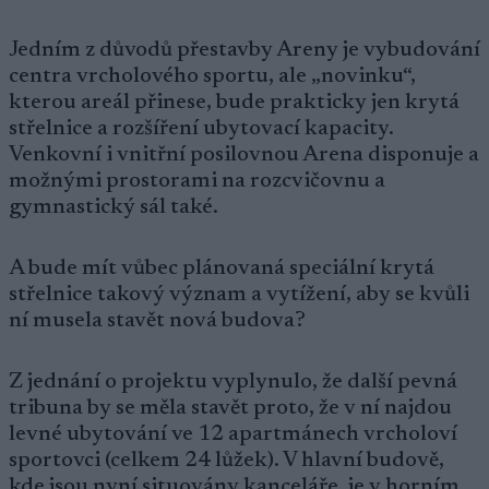
Jedním z důvodů přestavby Areny je vybudování
centra vrcholového sportu, ale „novinku“,
kterou areál přinese, bude prakticky jen krytá
střelnice a rozšíření ubytovací kapacity.
Venkovní i vnitřní posilovnou Arena disponuje a
možnými prostorami na rozcvičovnu a
gymnastický sál také.
A bude mít vůbec plánovaná speciální krytá
střelnice takový význam a vytížení, aby se kvůli
ní musela stavět nová budova?
Z jednání o projektu vyplynulo, že další pevná
tribuna by se měla stavět proto, že v ní najdou
levné ubytování ve 12 apartmánech vrcholoví
sportovci (celkem 24 lůžek). V hlavní budově,
kde jsou nyní situovány kanceláře, je v horním