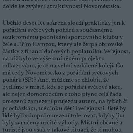
dojde ke zvýšení atraktivnosti Novoměstska.
Uběhlo deset let a Arena slouží prakticky jen k
pořádání světových pohárů a současnému
soukromému podnikání sportovního klubu v
čele s Jiřím Hamzou, který ale čerpá obrovské
částky z financí daňových poplatníků. Veřejnost,
na niž bylo ve výše zmíněném projektu
odkazováno, je až na velmi vzdálené koleji. Co
má tedy Novoměstsko z pořádání světových
pohárů (SP)? Ano, můžeme se chlubit, že
bydlíme v místě, kde se pořádají světové akce,
ale nejen domorodcům z toho plyne celá řada
omezení: zamezení průjezdu autem, na lyžích či
procházkám, tréninku dětí i veřejnosti. Jistě by
lidé byli schopni omezení tolerovat, kdyby jim
byly zaručeny určité výhody. Místní občané a
turisté jsou však v takové situaci, že si mohou