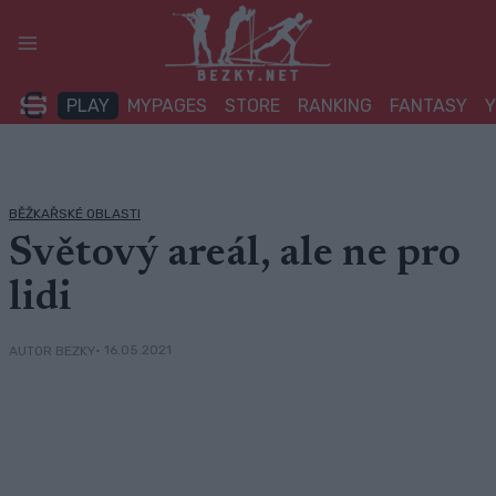
Přeskočit
na
obsah
PLAY
MYPAGES
STORE
RANKING
FANTASY
BĚŽKAŘSKÉ OBLASTI
Světový areál, ale ne pro
lidi
• 16.05.2021
AUTOR BEZKY