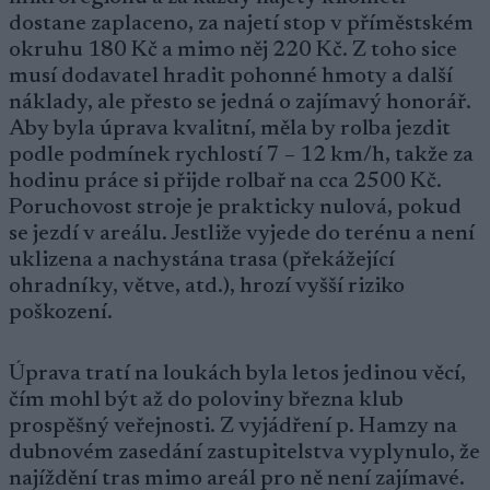
dostane zaplaceno, za najetí stop v příměstském
okruhu 180 Kč a mimo něj 220 Kč. Z toho sice
musí dodavatel hradit pohonné hmoty a další
náklady, ale přesto se jedná o zajímavý honorář.
Aby byla úprava kvalitní, měla by rolba jezdit
podle podmínek rychlostí 7 – 12 km/h, takže za
hodinu práce si přijde rolbař na cca 2500 Kč.
Poruchovost stroje je prakticky nulová, pokud
se jezdí v areálu. Jestliže vyjede do terénu a není
uklizena a nachystána trasa (překážející
ohradníky, větve, atd.), hrozí vyšší riziko
poškození.
Úprava tratí na loukách byla letos jedinou věcí,
čím mohl být až do poloviny března klub
prospěšný veřejnosti. Z vyjádření p. Hamzy na
dubnovém zasedání zastupitelstva vyplynulo, že
najíždění tras mimo areál pro ně není zajímavé.