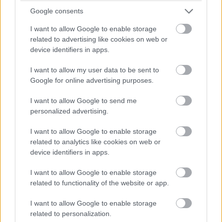
vlastní kamiony, takže počet potřebných
Google consents
mobilních buněk se redukoval. Gymnastický sál,
I want to allow Google to enable storage
rozcvičovnu či novou posilovnu lze jednoduše
related to advertising like cookies on web or
vytvořit v současných prakticky celý rok
device identifiers in apps.
nevyužitých místnostech stávající tribuny.
Ubytovací buňky či krytou střelnici by bylo
I want to allow my user data to be sent to
Google for online advertising purposes.
možné vybudovat v krajní tribuně, která ve
svých útrobách nemá žádné využití.
I want to allow Google to send me
personalized advertising.
[*
I want to allow Google to enable storage
https://live.staticflickr.com/65535/511793205
related to analytics like cookies on web or
39_2d32ccbf83.jpg *]
device identifiers in apps.
I want to allow Google to enable storage
(Řada servisních týmů vlastní kamiony a
related to functionality of the website or app.
servisní buňky nevyužívá)
I want to allow Google to enable storage
Vedle finanční náročnosti stavby budeme muset
related to personalization.