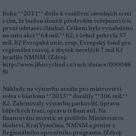
Roku **2011** došlo k rozšíření závodních tratí
s tím, že budou sloužit především veřejnosti (viz
první odstavec článku). Celkem bylo vynaloženo
na tuto akci **64 mil.** Kč, z čehož pokryla 57
mil. Kč Evropská unie, resp. Evropský fond pro
regionální rozvoj, a zbytek necelých 7 mil Kč
hradilo NMNM. (Zdroj:
http://www.jihovychod.cz/rack/dotace/000048
8)
Náklady na výstavbu areálu pro mistrovství
světa v biatlonu **2013** dosáhly **306 mil.**
Kč. Zahrnovaly výstavbu parkovišť, úpravu
běžeckých tratí, opravu tribun atd. Na
financování investic se podílelo Ministerstvo
školství, Kraj Vysočina, NMNM a peníze z
Regionálního operačního programu. (Zdroj: