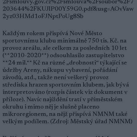
2Fsmlouvy.gov.cz%2Fsmlouva%2Fsoubor%2F7
203644%2FKUJIP00Y59G0.pdf&usg=AOvVaw
2yz03HMd1oFJNptPoUg8Sb
Každým rokem přispívá Nové Město
sportovnímu klubu minimálně 750 tis. Kč. na
provoz areálu, ale celkem za posledních 10 let
(**2010-2020**) odsouhlasilo zastupitelstvo
**24 mil.** Kč na různé „drobnosti“ týkající se
údržby Areny, nákupu vybavení, pořádání
závodů, atd., takže není veškerý provoz
střediska hrazen sportovním klubem, jak bývá
interpretováno (rozpis částek viz dokument v
příloze). Navíc najíždění tratí v příměstském
okruhu i mimo něj je slušně placeno
mikroregionem, na nějž přispívá NMNM také
velkým podílem. (Zdroj: Městský úřad NMNM)