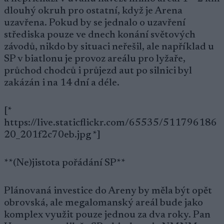
dlouhý okruh pro ostatní, když je Arena
uzavřena. Pokud by se jednalo o uzavření
střediska pouze ve dnech konání světových
závodů, nikdo by situaci neřešil, ale například u
SP v biatlonu je provoz areálu pro lyžaře,
průchod chodců i průjezd aut po silnici byl
zakázán i na 14 dní a déle.
[*
https://live.staticflickr.com/65535/511796186
20_201f2c70eb.jpg *]
**(Ne)jistota pořádání SP**
Plánovaná investice do Areny by měla být opět
obrovská, ale megalomanský areál bude jako
komplex využit pouze jednou za dva roky. Pan