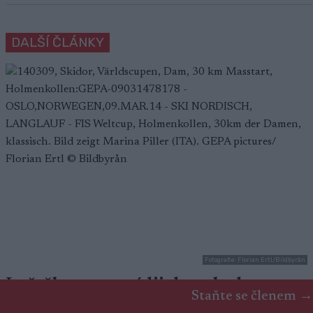
DALŠÍ ČLÁNKY
Fotografie: Florian Ertl/Bildbyrån
Lyžařka po tragédii dostala dvacet
Staňte se členem →
milionů korun jako odškodné