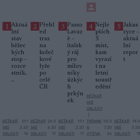
Aktuá
Přehl
Passo
Nejle
Jakus
1
2
3
4
5
lní
ed
Lavaz
pších
zyce –
stav
tras
è –
5
aktuá
běžec
na
italsk
míst,
lní
kých
koleč
ý ráj
kam
repor
stop –
kové
pro
vyrazi
t
rozce
lyže
milov
t na
stník.
po
níky
letní
..
celé
úzkýc
soustř
ČR
h
edění
prkýn
BĚŽKAŘ
ek
SKÉ
OBLASTI
|
BĚŽKAŘ
01.1
BĚŽKAŘ
26.0
BĚŽKAŘ
13.1
TRÉNINK
05.0
BĚŽKAŘ
14.0
SKÉ
2.20
SKÉ
6.20
SKÉ
2.20
A
7.20
SKÉ
3.20
OBLASTI
14
OBLASTI
17
OBLASTI
17
VÝŽIVA
26
OBLASTI
11