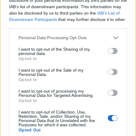
disclosure of your personal information by third parties on the
areál neřekli, že se jedná o místo, kde se konají
IAB’s list of downstream participants. This information may
SP (např. Val di Fiemme, Hochfilzen, Toblach,
also be disclosed by us to third parties on the
IAB’s List of
atd.)
Downstream Participants
that may further disclose it to other
third parties.
[*
Please note that this website/app uses one or more Google
Personal Data Processing Opt Outs
https://live.staticflickr.com/65535/511793698
services and may gather and store information including but
not limited to your visit or usage behaviour. You may click to
I want to opt-out of the Sharing of my
95_295b84f6f8.jpg *]
personal data.
grant or deny consent to Google and its third-party tags to
Opted In
use your data for below specified purposes in below Google
(Srovnání stadionu ve slovinské Pokljuce, kde se
consent section.
I want to opt-out of the Sale of my
letos konalo MS v biatlonu, a současné Vysočina
Personal Data.
Opted In
Areny s pevnými tribunami)
I want to opt-out of processing my
Personal Data for Targeted Advertising.
Jediným smysluplným návrhem v rámci
Opted In
projektu je výstavba garáží pro techniku. Vše
I want to opt-out of Collection, Use,
ostatní se dá vyřešit zapůjčením či zakoupením,
Retention, Sale, and/or Sharing of my
a to jak v případě lešení na výstavbu tribun, tak
Personal Data that Is Unrelated with the
Purposes for which it was collected.
mobilních buněk, jako tomu bylo doposud.
Opted Out
Navíc řada servisních týmů a televizních štábů