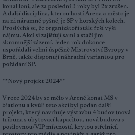
konal loni, ale za poslední 3 roky byl 2x zrušen.
A další disciplína, kterou hostí Arena a město je
na ni náramně pyšné, je SP v horských kolech.
Proslýchá se, že organizátoři stále řeší výši
nájmu. Akci si zajišťují sami a stačí jim
skromnější zázemí. Jeden rok dokonce
uspořádali velmi úspěšně Mistrovství Evropy v
Brně, takže disponují náhradní variantou pro
pořádání SP.
**Nový projekt 2024**
V roce 2024 by se mělo v Areně konat MS v
biatlonu a kvůli této akci byl podán další
projekt, který navrhuje výstavbu 4 budov (nová
tribuna s ubytovací kapacitou, nová budova s
posilovnou/VIP místností, krytou střelnicí,
prostory pro média a novináře a garáž pro