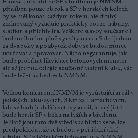
Hamza potvrdil, že SP v biatlonu je NMNM
přislíben pouze ob rok a SP v horských kolech
by se měl konat každým rokem, ale druhý
zmiňovaný vyžaduje prakticky pouze tribuny,
stadion a přilehlý les. Veškeré stavby současné i
budoucí budou plně využity na cca 5 dní jednou
za dva roky a po zbytek doby se budou muset
udržovat a opravovat. Nikdo negarantuje, jak
bude probíhat likvidace betonových monster,
ale až jednou odejde současné vedení klubu, vše
bude ležet na bedrech NMNM.
Velkou konkurencí NMNM je vyrůstající areál v
polských Jakuszycích, 3 km za Harrachovem,
kde se buduje další světový areál, který jistě
bude hostit SP v běhu na lyžích a biatlonu.
Jelikož jsou tato dvě střediska blízko sebe, lze
předpokládat, že se budou v pořádání akcí
střídat. SP v běžeckém lyžování se v NMNM